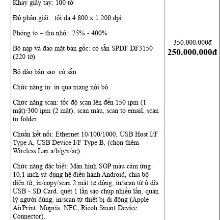
Khay giấy tay: 100 tờ
Độ phân giải: tối đa 4.800 x 1.200 dpi
Phóng to – thu nhỏ: 25% - 400%
350.000.000đ
Bộ nạp và đảo mặt bản gốc: có sẵn SPDF DF3150
250.000.000đ
(220 tờ)
Bộ đảo bản sao: có sẵn
Chức năng in: in qua mạng nội bộ
Chức năng scan: tốc độ scan lên đến 150 ipm (1
mặt)/300 ipm (2 mặt), scan màu, scan to email, scan
to folder
Chuẩn kết nối: Ethernet 10/100/1000, USB Host I/F
Type A, USB Device I/F Type B, (chọn thêm
Wireless Lan a/b/g/n/ac)
Chức năng đặc biệt: Màn hình SOP màu cảm ứng
10,1 inch sử dụng hệ điều hành Android, chia bộ
điện tử, in/copy/scan 2 mặt tự động, in/scan từ ổ đĩa
USB - SD Card, quét 1 lần sao chụp nhiều lần, quản
lý người dùng, in/scan từ thiết bị di động (Apple
AirPrint, Mopria, NFC, Ricoh Smart Device
Connector).