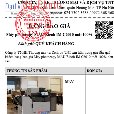
CÔNG TY TNHH THƯƠNG MẠI VÀ DỊCH VỤ TNT
A1 TT1, Bắc Linh Đàm, quận Hoàng Mai, TP Hà Nội
Điện thoại: 024.7302 3638 / 0972 368 368
BẢNG BÁO GIÁ
Máy photocopy MÀU Ricoh IM C6010 mới 100%
Kính gửi:
QUÝ KHÁCH HÀNG
Công ty TNHH Thương mại và Dịch vụ TNT xin trân trọng gửi đến quý
khách hàng báo giá Máy photocopy MÀU Ricoh IM C6010 mới 100% như
sau:
THÔNG TIN SẢN PHẨM
ĐƠN GIÁ
MÁY