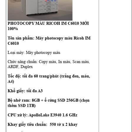
PHOTOCOPY MÀU RICOH IM C6010 MỚI
100%
Tên sản phẩm: Máy photocopy màu Ricoh IM
C6010
Loại máy: Máy photocopy màu
Chức năng chuẩn: Copy màu, In màu, Scan màu,
ARDF, Duplex
Tốc độ: tối đa 60 trang/phút (trắng đen, màu,
A4)
Khổ giấy: tối đa A3
Bộ nhớ ram: 8GB + ổ cứng SSD 256GB (chọn
thêm SSD 1TB)
CPU xử lý: ApolloLake E3940 1.6 GHz
Khay giấy tiêu chuẩn: 550 tờ x 2 khay