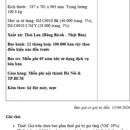
Kích thước: 587 x 701 x 963 mm. Trọng lượng:
100.8 kg
Mực in sử dụng: IM C6010 Bk (40.000 trang, 5%),
IM C6010 C/M/Y (28.000 trang, 5%)
Xuất xứ: Thái Lan (Hãng Ricoh - Nhật Bản)
Bảo hành: 12 tháng hoặc 100.000 bản tùy theo
điều kiện nào đến trước
Bảo trì: Miễn phí 05 năm khi sử dụng dịch vụ
bên bán
Giao hàng: Miễn phí nội thành Hà Nôi &
TP.HCM
Kèm theo: kệ đặt máy, mực
Nguồn: https://dailymayphoto.vn/may-photocopy-mau-ricoh-im-c6010-moi-100.html
Báo giá có giá trị đến: 13/08/2026
Ghi chú:
Thuế: Giá trên chưa bao gồm thuế giá trị gia tăng (VAT 10%).