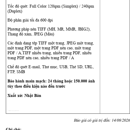
Tốc độ quét: Full Color 120ipm (Simplex) / 240ipm
(Duplex)
Độ phân giải tối đa 600 dpi
Phương pháp nén TIFF (MH, MR, MMR, JBIG2),
Thang độ xám, JPEG (Màu)
Các định dạng tệp TIFF một trang, JPEG một trang,
một trang PDF, một trang PDF nén cao, một trang
PDF / A,TIFF nhiều trang, nhiều trang PDF, nhiều
trang PDF nén cao, nhiều trang PDF / A
Chế độ quét E-mail, Thư mục, USB, Thẻ SD, URL,
FTP, SMB
Bảo hành main mạch: 24 tháng hoặc 150.000 ảnh
tùy theo điều kiện nào đến trước
Xuất xứ: Nhật Bản
Nguồn: https://dailymayphoto.vn/may-photocopy-ricoh-im8000-moi-98.html
Báo giá có giá trị đến: 14/08/2026
Ghi chú: