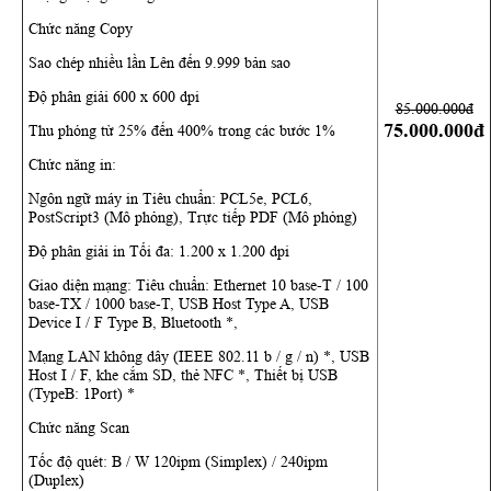
Chức năng Copy
Sao chép nhiều lần Lên đến 9.999 bản sao
Độ phân giải 600 x 600 dpi
85.000.000đ
75.000.000đ
Thu phóng từ 25% đến 400% trong các bước 1%
Chức năng in:
Ngôn ngữ máy in Tiêu chuẩn: PCL5e, PCL6,
PostScript3 (Mô phỏng), Trực tiếp PDF (Mô phỏng)
Độ phân giải in Tối đa: 1.200 x 1.200 dpi
Giao diện mạng: Tiêu chuẩn: Ethernet 10 base-T / 100
base-TX / 1000 base-T, USB Host Type A, USB
Device I / F Type B, Bluetooth *,
Mạng LAN không dây (IEEE 802.11 b / g / n) *, USB
Host I / F, khe cắm SD, thẻ NFC *, Thiết bị USB
(TypeB: 1Port) *
Chức năng Scan
Tốc độ quét: B / W 120ipm (Simplex) / 240ipm
(Duplex)