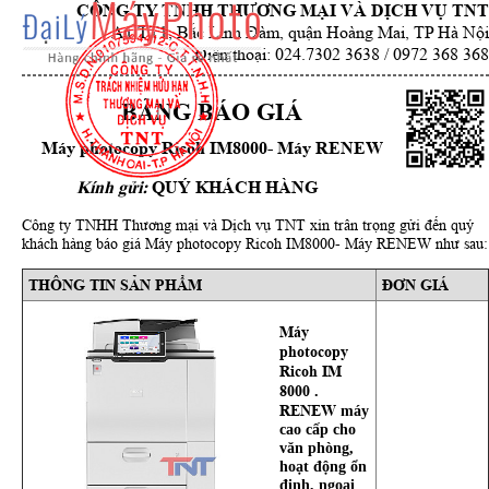
CÔNG TY TNHH THƯƠNG MẠI VÀ DỊCH VỤ TNT
A1 TT1, Bắc Linh Đàm, quận Hoàng Mai, TP Hà Nội
Điện thoại: 024.7302 3638 / 0972 368 368
BẢNG BÁO GIÁ
Máy photocopy Ricoh IM8000- Máy RENEW
Kính gửi:
QUÝ KHÁCH HÀNG
Công ty TNHH Thương mại và Dịch vụ TNT xin trân trọng gửi đến quý
khách hàng báo giá Máy photocopy Ricoh IM8000- Máy RENEW như sau:
THÔNG TIN SẢN PHẨM
ĐƠN GIÁ
Máy
photocopy
Ricoh IM
8000 .
RENEW
máy
cao cấp cho
văn phòng,
hoạt động ổn
định, ngoại