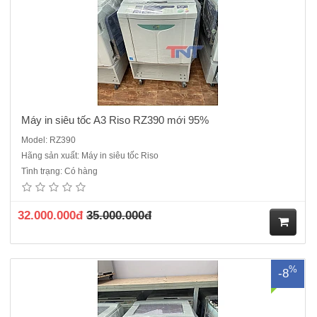
ng
Máy in siêu tốc A3 Riso RZ390 mới 95%
Model: RZ390
Hãng sản xuất: Máy in siêu tốc Riso
Máy in siêu tốc A3 Riso EZ390 là dòng máy 01 Trống( Drum) khổ in A3
Tình trạng: Có hàng
phù hợp in trên khổ giấy A3 như biểu mẫu, tờ rơi, hóa đơn bán lẻ hay
thiệp cưới với số lượng lớn mà lại tiết kiệm thời gian. Máy có đặc điểm
in nhanh siêu tốc cho ra bản in chất lượn..
32.000.000đ
35.000.000đ
M
%
-8
ua
hà