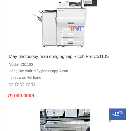
Máy photocopy màu công nghiệp Ricoh Pro C5110S
Model: C5110S
Máy in siêu tốc Riso EZ220 là dòng máy 01 DRUM khổ in A4=>F4
Hãng sản xuất: Máy photocopy Ricoh
hoàn toàn có thể thay thế in kéo lụa thủ công, đáp ứng tốt yêu cầu in
Tình trạng: Hết hàng
thiệp cưới, hóa đơn bán lẻ, tờ rơi, biểu mẫu, bao thư với số lượng lớn
mà lại tiết kiệm thời gianMua thêm Drum giá 9..
79.000.000đ
%
-15