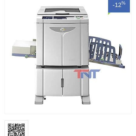
%
-12