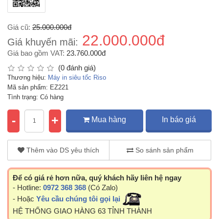
Giá cũ:
25.000.000đ
22.000.000đ
Giá khuyến mãi:
Giá bao gồm VAT:
23.760.000đ
(0 đánh giá)
Thương hiệu:
Máy in siêu tốc Riso
Mã sản phẩm: EZ221
Tình trạng: Có hàng
-
+
Mua hàng
In báo giá
Thêm vào DS yêu thích
So sánh sản phẩm
Để có giá rẻ hơn nữa, quý khách hãy liên hệ ngay
- Hotline:
0972 368 368
(Có Zalo)
- Hoặc
Yêu cầu chúng tôi gọi lại
HỆ THỐNG GIAO HÀNG 63 TỈNH THÀNH