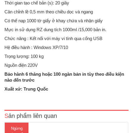
Thời gian tạo chế bản (s): 20 giây
Cân chỉnh lề 0,5 mm theo chiều dọc và ngang
Có thể nạp 1000 tờ giấy ở khay chứa và nhận giấy
Mực in sử dụng RZ dung tích 1000ml /15,000 bản in.
Chức năng : Kết nối với máy vi tính qua cổng USB
Hệ điều hành : Windows XP/7/10
Trọng lượng: 100 kg
Nguồn điện 220V
Bảo hành 6 tháng hoặc 100 ngàn bản in tùy theo điều kiện
nào đến trước
Máy in siêu tốc Ricoh DX 3443 máy mới 100%- Kiểu máy: Digital,
Desktop- Khổ giấy: A5 ~ B4- Công suất in/tháng: 50.000 - 100.000- Hệ
Xuất xứ: Trung Quốc
thống cấp chế bản: Cuộn 125m = 260 bản (với trống B4)- Hệ thống
huỷ chế bản: Nhiều hơn 30 bản- Hệ thống x..
Sản phẩm liên quan
Ngừng