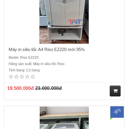
Máy in siêu tốc A4 Riso EZ220 mới 95%
Model: Riso EZ220
Hãng sản xuất: Máy in siêu tốc Riso
Máy in siêu tốc A3 Riso RZ390 là dòng máy 01 Trống( Drum) khổ in A3
Tình trạng: Có hàng
phù hợp in trên khổ giấy A3 như biểu mẫu, tờ rơi, hóa đơn bán lẻ hay
thiệp cưới với số lượng lớn mà lại tiết kiệm thời gian. Máy có đặc điểm
in nhanh siêu tốc cho ra bản in chất lượn..
19.500.000đ
23.000.000đ
M
%
-9
ua
hà