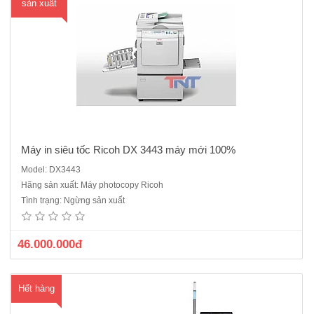
sản xuất
Máy in siêu tốc Ricoh DX 3443 máy mới 100%
Model: DX3443
Máy photocopy màu công nghiệp Ricoh Pro C5110S là dòng máy cũ
Hãng sản xuất: Máy photocopy Ricoh
nhập khẩu màu laser chất lượng cao so với những dòng máy in thuộc
Tình trạng: Ngừng sản xuất
cùng chủng loại. Khi kết hợp với bộ fiery 22B cho ra bản in có hình
ảnh có thể nói thật hoàn hảo, màu sắc tươi ..
46.000.000đ
Hết hàng