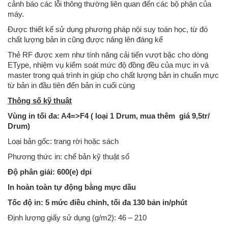
cảnh báo các lỗi thông thường liên quan đến các bộ phận của
máy.
Được thiết kế sử dụng phương pháp nội suy toán học, từ đó
chất lượng bản in cũng được nâng lên đáng kể
Thẻ RF được xem như tính năng cải tiến vượt bậc cho dòng
EType, nhiệm vụ kiểm soát mức độ đồng đều của mực in và
master trong quá trình in giúp cho chất lượng bản in chuẩn mực
từ bản in đầu tiên đến bản in cuối cùng
Thông số kỹ thuật
Vùng in tối đa: A4=>F4 ( loại 1 Drum, mua thêm giá 9,5tr/
Drum)
Loại bản gốc: trang rời hoặc sách
Phương thức in: chế bản kỹ thuật số
Độ phân giải: 600(e) dpi
In hoàn toàn tự động bằng mực dầu
Tốc độ in: 5 mức điều chỉnh, tối đa 130 bản in/phút
Định lượng giấy sử dụng (g/m2): 46 – 210