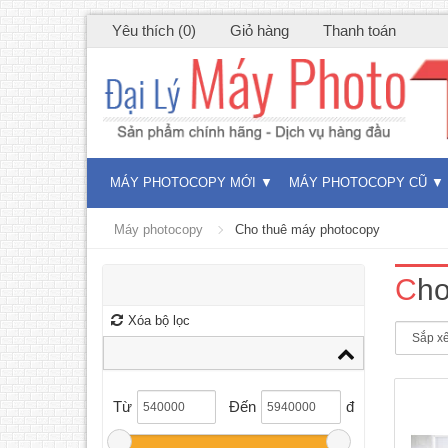
Yêu thích (0)
Giỏ hàng
Thanh toán
MÁY PHOTOCOPY MỚI
MÁY PHOTOCOPY CŨ
Máy photocopy
Cho thuê máy photocopy
Dịch
trắn
Ch
mang đ
cho 
Xóa bộ lọc
đây l
chú: 
Từ
Đến
đ