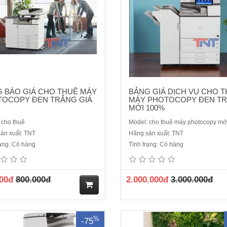
 BÁO GIÁ CHO THUÊ MÁY
BẢNG GIÁ DỊCH VỤ CHO 
OCOPY ĐEN TRẮNG GIÁ
MÁY PHOTOCOPY ĐEN T
MỚI 100%
 cho thuê
Model: cho thuê máy photocopy mớ
ản xuất: TNT
Hãng sản xuất: TNT
BẢNG GIÁ CHO THUÊ MÁY
Cho thuê máy Photocopy Ricoh
rạng: Có hàng
Tình trạng: Có hàng
OCOPY ĐEN TRẮNG CỦA CÔNG
2554/3054/3554 dòng máy hiện đại
TNHH THƯƠNG MẠI VÀ DỊCH VỤ
hạn chế kẹt giấy, dùng văn phòn
T NĂM 2024 TẠI HÀ NỘIGói cơ
định, công trường xây dựng, gi
00đ
800.000đ
2.000.000đ
3.000.000đ
bảnChức năng chínhSố bản
600.000đ/ thángGiá Thuê: 600.
/thángĐơn giá thuê/thángGiá phụ
vnđ/Tháng áp dụng tại Hà NộiĐịn
hời gian thuê tối thiểuGói 1In, photo,
200 bản chụpPhụ Trội: 100đ/bả
M
scanIn qua mạngDưới 2...
Mới: ..
%
-75
ua