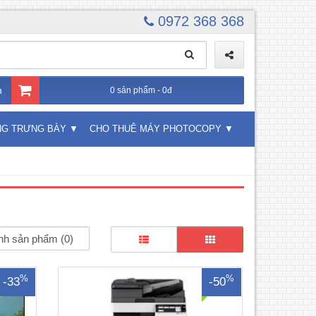
0972 368 368
n
0 sản phẩm - 0đ
NG TRƯNG BÀY
CHO THUÊ MÁY PHOTOCOPY
o dịch
Cho Thuê Máy Photocopy Màu hàng mới
rắng
95 – 99%, chưa qua sử dụng tại Việt
ương
Nam, máy đã được kiểm định hoàn hảo
ê Máy
theo tiêu chuẩn kỹ thuật của Hãng, cho
 Dòng
chất lượng bản chụp tuyệt đẹp, không kẹt
nh sản phẩm (0)
VNĐ/..
giấy..Máy Photocopy Ricoh – Konica là
02 thương hiệu nổi tiếng..
%
%
-33
-50