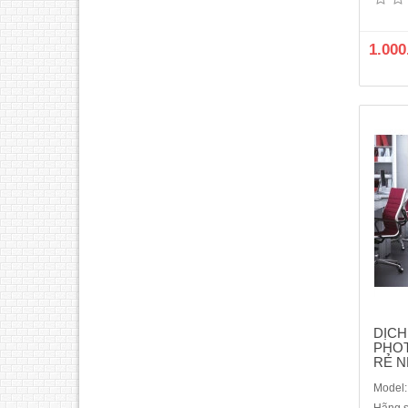
Ph
TNT.Bạ
lợi v
1.000
photo
phải 
t
DỊCH
PHOT
RẺ N
Model: