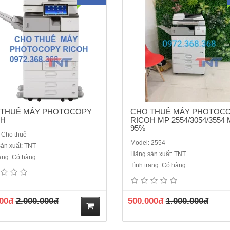
hà
ng
 THUÊ MÁY PHOTOCOPY
CHO THUÊ MÁY PHOTOC
OH
RICOH MP 2554/3054/3554 
95%
 Cho thuê
Model: 2554
ản xuất: TNT
Hãng sản xuất: TNT
rạng: Có hàng
 thuê máy Photocopy Ricoh MP
Cho thuê máy Photocopy Ricoh
Tình trạng: Có hàng
4/5054/6054 dòng máy hiện đại
4055/5055/605 máy đời mới nhất
 hạn chế kẹt giấy, dùng văn phòng
mã đẹp, chạy ổn định, không lo kẹt
ịnh, công trường xây dựng, ...giá:
không bị gián đoạn công việc, thu
00đ
2.000.000đ
500.000đ
1.000.000đ
.000đ/ thángGiá Thuê: 1000.000
văn phòng, công trường, trường 
háng áp dụng tại Hà NộiĐịnh Mức:
dùng các cơ quan nhà nước..Giá 
000 bản chụpPhụ Trội: 100đ/..
1.500.000 vnđ/Tháng áp d..
M