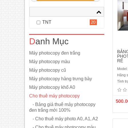
TNT
20
Danh Mục
BẢNG
Máy photocopy đen trắng
PHOT
RẺ
Máy photocopy màu
Model:
Máy photocopy cũ
Hãng s
Máy photocopy hàng trưng bày
Tình t
PHOT
Máy photocopy khổ A0
TY 
Cho thuê máy photocopy
TN
500.0
- Bảng giá thuê máy photocopy
chụp
đen trắng mới 100%
trội T
- Cho thuê máy photo A0, A1, A2
- Cho thuê máy photocopy màu