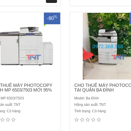
g các cơ quan nhà nước , phòng
scanIn qua mạngDưới 2.000
công chứng chạy số ..
trang700.000 đ100đ 06 ThángGó
M
%
-80
ua
hà
ng
 THUÊ MÁY PHOTOCOPY
CHO THUÊ MÁY PHOTOC
H MP 6503/7503 MỚI 95%
TẠI QUẬN BA ĐÌNH
 MP 6503/7503
Model: Ba Đình
ản xuất: TNT
Hãng sản xuất: TNT
rạng: Có hàng
Tình trạng: Có hàng
BẢNG GIÁ CHO THUÊ MÁY
BẢNG GIÁ CHO THUÊ MÁY
OCOPY ĐEN TRẮNG CỦA CÔNG
PHOTOCOPY ĐEN TRẮNG CỦA 
TNHH THƯƠNG MẠI VÀ DỊCH VỤ
TY TNHH THƯƠNG MẠI VÀ DỊC