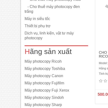
- Cho thuê máy photocopy đen
trắng
Máy in siêu tốc
Thiết bị phụ trợ
Dịch vụ, linh kiện, vật tư máy
photocopy
Hãng sản xuất
CHO
RIC
Máy photocopy Ricoh
Model:
Máy photocopy Toshiba
Hãng s
Tình t
Máy photocopy Canon
Cho
405
Máy photocopy Fujifilm
nhất,
Máy photocopy Fuji Xerox
ổn đ
500.0
1000
Máy photocopy Sindoh
vnđ/T
Máy photocopy Sharp
3