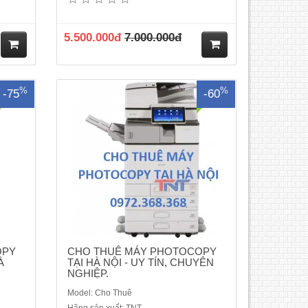
, hạn
MÁY PHOTOCOPY CŨDỊCH VỤ CHO
định,
THUÊ MÁY PHOTOCOPY MỚI, CŨ TẠI
bản in
HÀ NỘI - " AN TÂM VỀ GIÁ CẢ, HÀI
5.500.000đ
7.000.000đ
po Phụ
LÒNG VỀ CHẤT LƯỢNG"Chúng tôi luôn
 Khổ
có máy sẵn sàng phục vụ nhu cầu của
.
khách hàng !Gọi cho chúng tôi qua số
M
M
HOTLI..
%
%
-75
-60
ua
ua
hà
hà
ng
ng
OPY
CHO THUÊ MÁY PHOTOCOPY
À
TẠI HÀ NỘI - UY TÍN, CHUYÊN
NGHIỆP.
Model: Cho Thuê