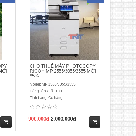
hà
hà
ng
ng
OPY
CHO THUÊ MÁY PHOTOCOPY
MỚI
RICOH MP 2555/3055/3555 MỚI
95%
Model: MP 2555/3055/3555
Hãng sản xuất: TNT
 MP
Cho thuê máy Photocopy Ricoh MP
Tình trạng: Có hàng
, mẫu
6002/7502 tại Hà Nội máy đời mới nhất,
 giấy,
mẫu mã đẹp, chạy ổn định, không lo kẹt
ê cho
giấy, không bị gián đoạn công việc, thuê
900.000đ
2.000.000đ
học,
cho văn phòng, công trường, trường học,
Thuê:
dùng các cơ quan nhà nước , phòng
công chứng chạy số ..
M
M