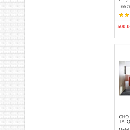
Hãng s
Tình t
PHOT
TY 
TN
500.0
chụp
trội T
CHO
TẠI 
Model: