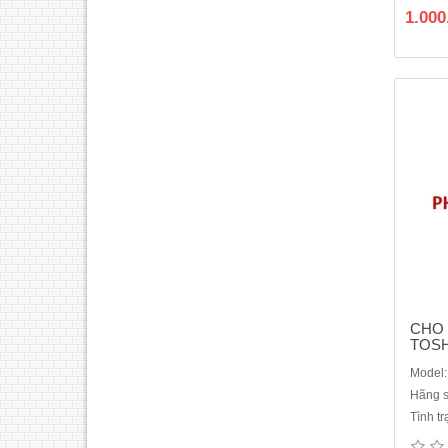
TN
1.000
chụp
trội T
CHO
TOSH
Model:
Hãng s
Tình t
Gi