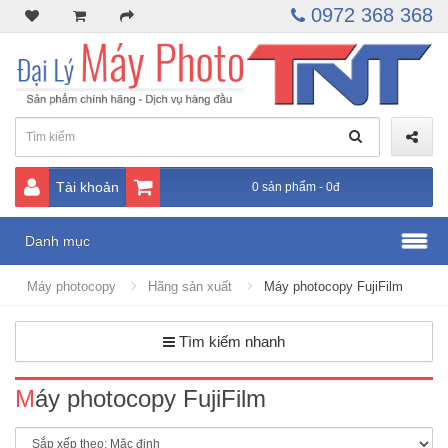
0972 368 368
Tài khoản
0 sản phẩm - 0đ
Danh mục
Máy photocopy
Hãng sản xuất
Máy photocopy FujiFilm
Tìm kiếm nhanh
Máy photocopy FujiFilm
Máy photocopy FujiFilm Apeos 2561 mới 100% bắt đầu ra mắt năm
2026, Hàng chính hãng, nguyên đai nguyên kiện- Chức năng: