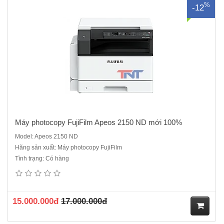
%
-12
Máy photocopy FujiFilm Apeos 2150 ND mới 100%
Model: Apeos 2150 ND
Hãng sản xuất: Máy photocopy FujiFilm
Tình trạng: Có hàng
Loại máy: Máy photocopy màuChức năng chuẩn: In, Copy, Scan,
DADF, DuplexTốc độ: tối đa 20 trang/phút (A4, trắng đen, màu)Khổ
giấy:A3, A4, A5, A6Bộ nhớ ram: 4GB + ổ cứng SSD 128GBKhay giấy
tiêu chuẩn: 500 tờ x 2 khay Khay giấy tay: 96 tờĐộ ..
15.000.000đ
17.000.000đ