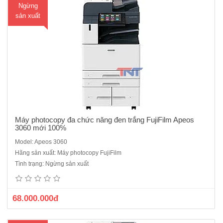
Ngừng
ua
sản xuất
hà
ng
Máy photocopy đa chức năng đen trắng FujiFilm Apeos
3060 mới 100%
Model: Apeos 3060
Máy photocopy đa chức năng đen trắng Fujifilm Apeos 3560 mới
Hãng sản xuất: Máy photocopy FujiFilm
100%-Chức năng chính: Photocopy /in/scan -Tốc độ copy liên tục : 35
Tình trạng: Ngừng sản xuất
trang/phút - Bộ nhớ : 4GB (tối đa)- Dung lượng thiết bị lưu trữ : SSD
128GB - Màn hình cảm ứng màu chạm..
68.000.000đ