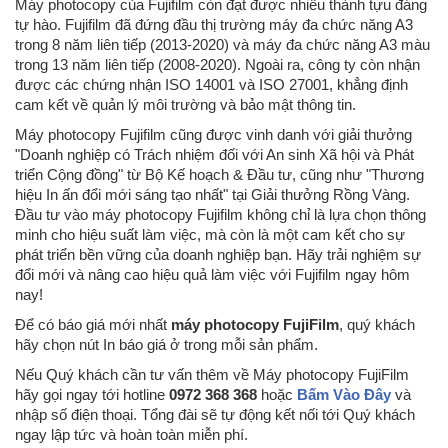
Máy photocopy của Fujifilm còn đạt được nhiều thành tựu đáng
tự hào. Fujifilm đã đứng đầu thị trường máy đa chức năng A3
trong 8 năm liên tiếp (2013-2020) và máy đa chức năng A3 màu
trong 13 năm liên tiếp (2008-2020). Ngoài ra, công ty còn nhận
được các chứng nhận ISO 14001 và ISO 27001, khẳng định
cam kết về quản lý môi trường và bảo mật thông tin.
Máy photocopy Fujifilm cũng được vinh danh với giải thưởng
"Doanh nghiệp có Trách nhiệm đối với An sinh Xã hội và Phát
triển Cộng đồng" từ Bộ Kế hoạch & Đầu tư, cũng như "Thương
hiệu In ấn đổi mới sáng tạo nhất" tại Giải thưởng Rồng Vàng.
Đầu tư vào máy photocopy Fujifilm không chỉ là lựa chọn thông
minh cho hiệu suất làm việc, mà còn là một cam kết cho sự
phát triển bền vững của doanh nghiệp bạn. Hãy trải nghiệm sự
đổi mới và nâng cao hiệu quả làm việc với Fujifilm ngay hôm
nay!
Để có báo giá mới nhất
máy photocopy FujiFilm
, quý khách
hãy chọn nút In báo giá ở trong mỗi sản phẩm.
Nếu Quý khách cần tư vấn thêm về Máy photocopy FujiFilm
hãy gọi ngay tới hotline
0972 368 368
hoặc
Bấm Vào Đây
và
nhập số điện thoại. Tổng đài sẽ tự động kết nối tới Quý khách
ngay lập tức và hoàn toàn miễn phí.