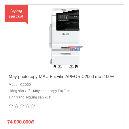
M
Ngừng
ua
sản xuất
hà
ng
Máy photocopy MÀU FujiFilm APEOS C2060 mới 100%
Model: C2060
Hãng sản xuất: Máy photocopy FujiFilm
Máy C2560 đã ngừng sản xuất thay thể bằng mã C2561Loại máy:
Tình trạng: Ngừng sản xuất
Máy photocopy màuChức năng chuẩn: In, Copy, Scan, DADF,
DuplexTốc độ: tối đa 25 trang/phút (A4, trắng đen, màu)Khổ
giấy:A3,A4,A5,A6Bộ nhớ ram: 4GB + ổ cứng SSD 128GBKhay giấy:
500..
74.000.000đ