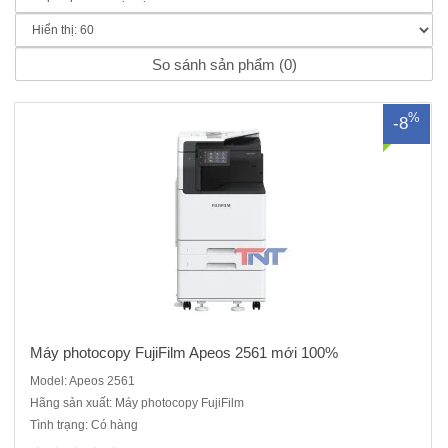
Photocopy, in, scan mạng-Dung lượng bộ nhớ: 4GB-Dung lượng ổ
cứng: SSD 256 GB-Sử dụng chip để quản lý mã hóa bảo mật dữ..
So sánh sản phẩm (0)
%
-8
Máy photocopy FujiFilm Apeos 2561 mới 100%
Model: Apeos 2561
Hãng sản xuất: Máy photocopy FujiFilm
Tình trạng: Có hàng
Máy photocopy FujiFilm Apeos 3061 mới 100%, Hàng Chính Hãng,