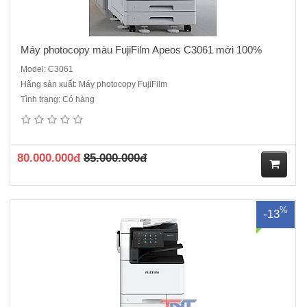
Máy photocopy màu FujiFilm Apeos C3061 mới 100%
Model: C3061
Hãng sản xuất: Máy photocopy FujiFilm
Tình trạng: Có hàng
Máy photocopy màu FujiFilm Apeos C3070 là thiết bị đa chức năng
hiện đại, đáp ứng nhu cầu in ấn, sao chép và quét màu với hiệu suất
ổn định. Dưới đây là các thông số kỹ thuật chính của máy:Chức năng
chính:In màu, sao chép màu, quét màu( Co..
80.000.000đ
85.000.000đ
M
%
-13
ua
hà
ng