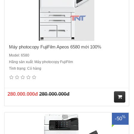
ng
Máy photocopy FujiFilm Apeos 6580 mới 100%
Model: 6580
Hãng sản xuất: Máy photocopy FujiFilm
Tình trạng: Có hàng
Máy photocopy FUJIFILM Apeos 7580 mới 100%Loại máy: Máy
photocopy trắng đenChức năng chuẩn: In, Copy, Scan, SPDF,
DuplexTốc độ: tối đa 75 trang/phút (A4)Khổ giấy: A3,A4,A5,A6Bộ nhớ
ram: 4GB + ổ cứng SSD 128GBKhay giấy tiêu chuẩn : 520 tờ x 2 kh..
280.000.000đ
280.000.000đ
M
%
-50
ua
hà