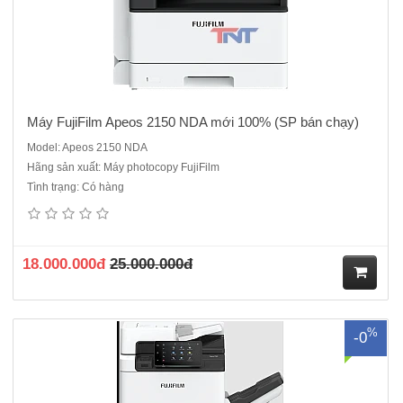
Máy FujiFilm Apeos 2150 NDA mới 100% (SP bán chạy)
Model: Apeos 2150 NDA
Hãng sản xuất: Máy photocopy FujiFilm
Tình trạng: Có hàng
Máy Photocopy FujiFilm Apeos 6580 mới 100%Chức năng: Copy – In
mạng - quét màuChức năng Copy:Tốc độ copy: 65 bản/phútBộ phận
tự động nạp và đảo bản gốc: Có sẵn, 250 tờBộ nhớ chuẩn: 4GBỔ
cứng: 128 GBMàn hình cảm ứng, hiển thị ngôn ngữ tiếng Việt..
18.000.000đ
25.000.000đ
M
%
-0
ua
hà