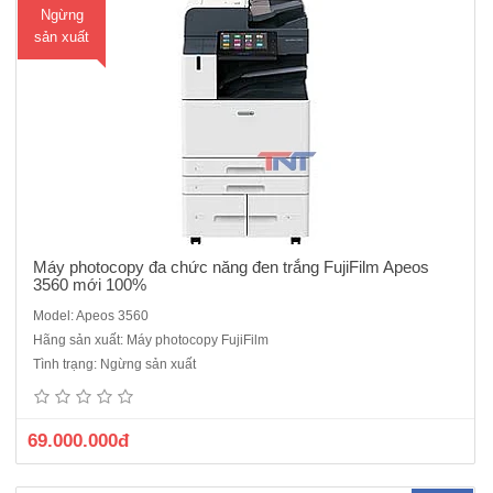
Ngừng
sản xuất
Máy photocopy đa chức năng đen trắng FujiFilm Apeos
3560 mới 100%
Model: Apeos 3560
Máy Photocopy FujiFilm Apeos 2150 ND mới 100%Chức năng cơ
Hãng sản xuất: Máy photocopy FujiFilm
bản: Copy/Print/Scan màuTốc độ: 21 trang/phútBộ đảo bản sao
Tình trạng: Ngừng sản xuất
Duplex: Có sẵnBộ nhớ: 512 MBĐộ phân giải quét: 600x600 dpiĐộ
phân giải in: 600x600 dpiThời gian khởi động: 18 giây hoặc ít
hơnThời g..
69.000.000đ