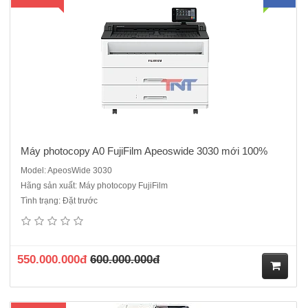
hà
ng
Máy photocopy A0 FujiFilm Apeoswide 3030 mới 100%
Model: ApeosWide 3030
Hãng sản xuất: Máy photocopy FujiFilm
Tình trạng: Đặt trước
Máy photocopy đa chức năng đen trắng Fujifilm Apeos 3060 mới
100%- Chức năng chính: Photocopy /in/scan- Tốc độ copy liên tục : 30
trang/phút - Bộ nhớ : 4GB (tối đa)- Dung lượng thiết bị lưu trữ : SSD
128GB - Màn hình cảm ứng màu chạm tay không ..
550.000.000đ
600.000.000đ
M