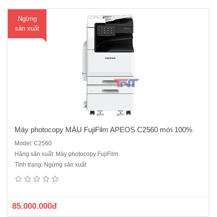
Ngừng
sản xuất
Máy photocopy MÀU FujiFilm APEOS C2560 mới 100%
Model: C2560
Hãng sản xuất: Máy photocopy FujiFilm
Mã C3060 đã ngừng sản xuất và thay thế bằng mã FUJIFILM APEOS
Tình trạng: Ngừng sản xuất
C3061Loại máy: Máy photocopy màuChức năng chuẩn: In, Copy,
Scan, DADF, DuplexTốc độ: tối đa 30 trang/phút (A4, trắng đen,
màu)Khổ giấy: tối đa A3Bộ nhớ ram: 4GB + ổ cứng SSD 128..
85.000.000đ