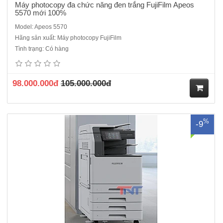
Máy photocopy đa chức năng đen trắng FujiFilm Apeos
5570 mới 100%
Model: Apeos 5570
Hãng sản xuất: Máy photocopy FujiFilm
Máy Photocopy Màu FujiFilm Apeos C2061 mới 100%Chức năng
Tình trạng: Có hàng
chuẩn: Copy/In màu/ Scan mạng màu - DADF – DuplexThông số kỹ
thuật:+ Tốc độ copy/In: 20 trang/ phút+ Tốc độ quét: 55 trang/ phút (
màu, đen trắng)+ Bộ nhớ: 4GB+ Độ phân giải: 1.200 x 2.400 dpi+..
98.000.000đ
105.000.000đ
M
%
-9
ua
hà
ng