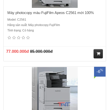
Máy photocopy màu FujiFilm Apeos C2561 mới 100%
Model: C2561
Hãng sản xuất: Máy photocopy FujiFilm
Tình trạng: Có hàng
Máy Photocopy màu FujiFilm Apeos C3061 mới 100%Chức năng
chuẩn: Copy/In màu/ Scan mạng màu - DADF – DuplexThông số kỹ
thuật:+ Tốc độ copy/In: 30 trang/ phút+ Tốc độ quét: 55 trang/ phút (
màu, đen trắng)+ Bộ nhớ: 4GB+ Độ phân giải: 1.200 x 2.400 dpi+..
77.000.000đ
85.000.000đ
M
%
-6
ua
hà
ng