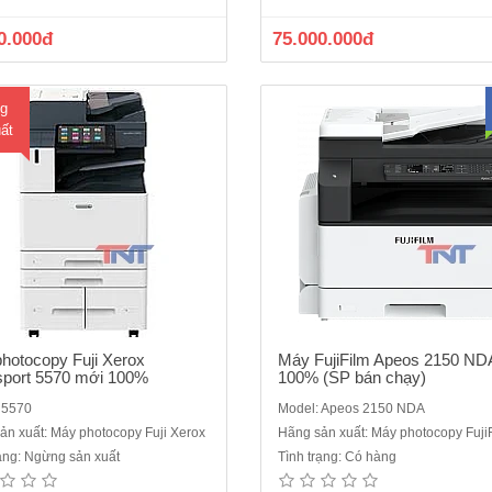
/phút- Bộ nhớ : 4GB (tối đa)- Dung
năng, máy mới 100%, hàng chính
thiết bị lưu trữ : SSD 128GB - Màn
đầy đủ giấy tờ CO,CQChức năng c
0.000đ
75.000.000đ
cảm ứng màu chạm tay không dùng
Copy/Print/Scan màuTốc độ: 
phím bấm : 10 inc..
trang/phútBộ nạp và đảo bản gố
g
ất
hotocopy Fuji Xerox
Máy FujiFilm Apeos 2150 ND
port 5570 mới 100%
100% (SP bán chạy)
 5570
Model: Apeos 2150 NDA
ản xuất: Máy photocopy Fuji Xerox
Hãng sản xuất: Máy photocopy Fuji
rạng: Ngừng sản xuất
Tình trạng: Có hàng
hotocopy đa chức năng đen trắng
Máy photocopy đa chức năng đen 
film Apeos 3060 mới 100%- Chức
Fujifilm Apeos 3560 mới 100%-