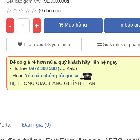
Giá bao gồm VAT:
91.800.000đ
(0 đánh giá)
-
+
Mua hàng
In báo gi
Thêm vào DS yêu thích
So sánh sản phẩ
Để có giá rẻ hơn nữa, quý khách hãy liên hệ ngay
- Hotline:
0972 368 368
(Có Zalo)
- Hoặc
Yêu cầu chúng tôi gọi lại
HỆ THỐNG GIAO HÀNG 63 TỈNH THÀNH
ô tả
Đánh giá (0)