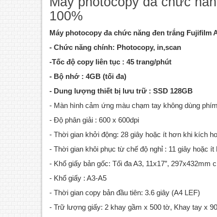
Máy photocopy đa chức năng
100%
Máy photocopy đa chức năng đen trắng Fujifilm
- Chức năng chính: Photocopy, in,scan
-Tốc độ copy liên tục : 45 trang/phút
- Bộ nhớ : 4GB (tối đa)
- Dung lượng thiết bị lưu trữ : SSD 128GB
- Màn hình cảm ứng màu chạm tay không dùng phím
- Độ phân giải : 600 x 600dpi
- Thời gian khởi động: 28 giây hoặc ít hơn khi kích hoạt
- Thời gian khôi phục từ chế độ nghỉ : 11 giây hoặc ít
- Khổ giấy bản gốc: Tối đa A3, 11x17”, 297x432mm c
- Khổ giấy : A3-A5
- Thời gian copy bản đầu tiên: 3.6 giây (A4 LEF)
- Trữ lượng giấy: 2 khay gầm x 500 tờ, Khay tay x 90