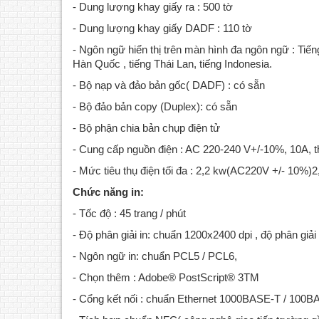
- Dung lượng khay giấy ra : 500 tờ
- Dung lượng khay giấy DADF : 110 tờ
- Ngôn ngữ hiển thị trên màn hình đa ngôn ngữ : Tiếng
Hàn Quốc , tiếng Thái Lan, tiếng Indonesia.
- Bộ nạp và đảo bản gốc( DADF) : có sẵn
- Bộ đảo bản copy (Duplex): có sẵn
- Bộ phận chia bản chụp điện tử
- Cung cấp nguồn điện : AC 220-240 V+/-10%, 10A, 
- Mức tiêu thụ điện tối đa : 2,2 kw(AC220V +/- 10%
Chức năng in:
- Tốc độ : 45 trang / phút
- Độ phân giải in: chuẩn 1200x2400 dpi , độ phân giả
- Ngôn ngữ in: chuẩn PCL5 / PCL6,
- Chọn thêm : Adobe® PostScript® 3TM
- Cổng kết nối : chuẩn Ethernet 1000BASE-T / 100