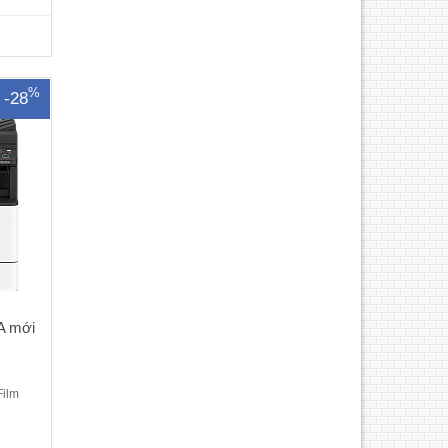
 hãng
ơ bản:
21
c..
%
-28
A mới
Film
trắng
Chức