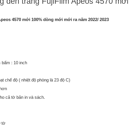
 đen trắng FujiFilm Apeos 4570 mới
 Apeos 4570 mới 100% dòng mới mới ra năm 2022/ 2023
 bấm : 10 inch
 chế độ ( nhiệt độ phòng là 23 độ C)
 hơn
ho cả tờ bản in và sách.
 tờ