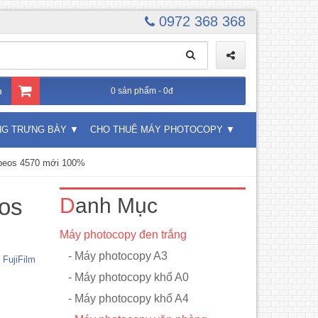
0972 368 368
n
0 sản phẩm - 0đ
NG TRƯNG BÀY
CHO THUÊ MÁY PHOTOCOPY
Apeos 4570 mới 100%
os
Danh Mục
Máy photocopy đen trắng
- Máy photocopy A3
FujiFilm
- Máy photocopy khổ A0
- Máy photocopy khổ A4