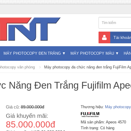
Tài khoả
MÁY PHOTOCOPY ĐEN TRẮNG
MÁY PHOTOCOPY MÀU
HÀ
hotocopy văn phòng
Máy photocopy đa chức năng đen trắng FujiFilm 
 Năng Đen Trắng Fujifilm Ape
Giá cũ:
89.000.000đ
Thương hiệu:
Máy photocopy 
Giá khuyến mãi:
85.000.000đ
Mã sản phẩm: Apeos 4570
Tình trạng: Có hàng