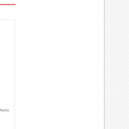
 - Màn
g dùng
 Xerox
i 100%
t, máy
 chức