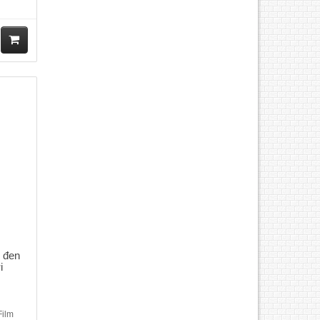
ốc độ
nhớ :
u trữ :
 màu
M
ua
hà
ng
 đen
i
Film