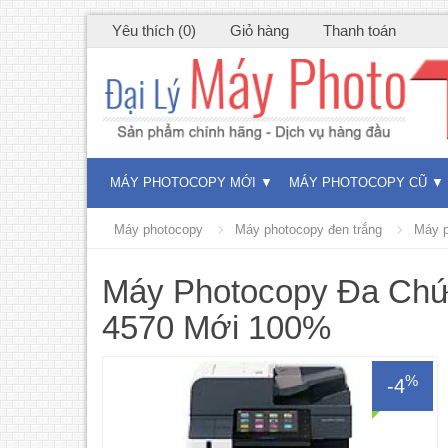
Yêu thích (0)
Giỏ hàng
Thanh toán
MÁY PHOTOCOPY MỚI
MÁY PHOTOCOPY CŨ
Máy photocopy
Máy photocopy đen trắng
Máy p
Máy Photocopy Đa Chức
4570 Mới 100%
%
-4