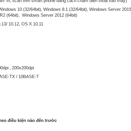
ần- In, scan trên smart phone bằng cách chạm điện thoại vào máy)
 Windows 10 (32/64bit), Windows 8.1 (32/64bit), Windows Server 2019 
R2 (64bit), Windows Server 2012 (64bit)
.13/ 10.12, OS X 10.11
00dpi , 200x200dpi
0BASE-TX / 10BASE-T
 photocopy Fuji Xerox Apeosport
Máy photocopy Fuji Xerox Apeos
0 - Chức năng chính: Photocopy
3560 -Chức năng chính: Photoc
heo điều kiện nào đến trước
n/scan- Tốc độ copy liên tục : 30
/in/scan -Tốc độ copy liên tục :
phút - Bộ nhớ : 4GB (tối đa)- Dung
trang/phút - Bộ nhớ : 4GB (tối đa)