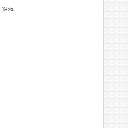
(64bit),
port
opy
 35
- Dung