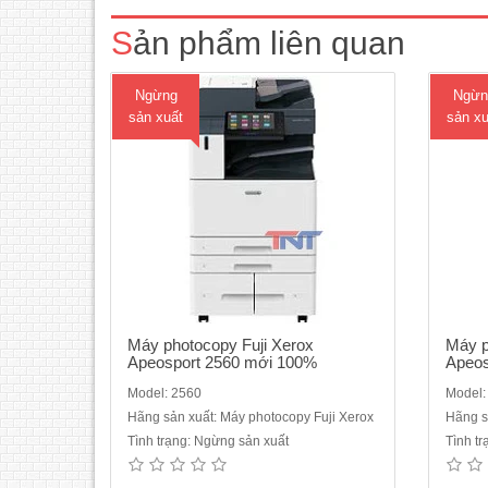
lượng thiết bị lưu trữ : SSD 128GB - Màn
lượng 
Sản phẩm liên quan
hình cảm ứng màu chạm tay không dùng
hình 
phím bấm : 7 inch- Độ ..
Ngừng
Ngừn
sản xuất
sản xu
Máy photocopy Fuji Xerox
Máy p
Apeosport 2560 mới 100%
Apeos
Model: 2560
Model:
Hãng sản xuất: Máy photocopy Fuji Xerox
Hãng s
Máy photocopy Fuji Xerox Apeosport
Máy
Tình trạng: Ngừng sản xuất
Tình t
4570 mới 100%Chức năng Copy :-Tốc
5570 
độ copy liên tục : 45 trang/phút- Bộ nhớ :
năng