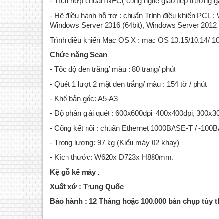
- Tích hợp chuẩn NFC( công nghệ giao tiếp trường g
- Hệ điều hành hỗ trợ : chuẩn Trình điều khiển PCL :
Windows Server 2016 (64bit), Windows Server 2012 
Trình điều khiển Mac OS X : mac OS 10.15/10.14/ 10
Chức năng Scan
- Tốc độ đen trắng/ màu : 80 trang/ phút
- Quét 1 lượt 2 mặt đen trắng/ màu : 154 tờ / phút
- Khổ bản gốc: A5-A3
- Độ phân giải quét : 600x600dpi, 400x400dpi, 300x3
- Cổng kết nối : chuẩn Ethernet 1000BASE-T / -10
- Trọng lượng: 97 kg (Kiểu máy 02 khay)
- Kích thước: W620x D723x H880mm.
Kệ gỗ kê máy .
Xuất xứ : Trung Quốc
Máy photocopy Fuji Xerox Apeosport
Máy
2560Chức năng: Photocopy/in mạng/
306
Bảo hành : 12 Tháng hoặc 100.000 bản chụp tùy t
scan màu-Tốc độ copy liên tục : 25
/i
trang/phút- Bộ nhớ : 4GB (tối đa)- Dung
trang/