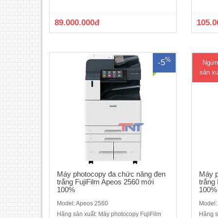
năng: Photocopy/in mạng/ scan màu-Tốc
năng 
độ copy liên tục : 25 trang/phút- Bộ nhớ :
copy 
89.000.000đ
105.0
4GB (tối đa)- Dung lượng thiết bị lưu trữ :
4GB (t
SSD 128GB - Màn hình cảm ứng màu
SSD 
chạm tay k..
%
-5
Ngừn
sản xu
Máy photocopy đa chức năng đen
Máy p
trắng FujiFilm Apeos 2560 mới
trắng
100%
100%
Model: Apeos 2560
Model:
Hãng sản xuất: Máy photocopy FujiFilm
Hãng s