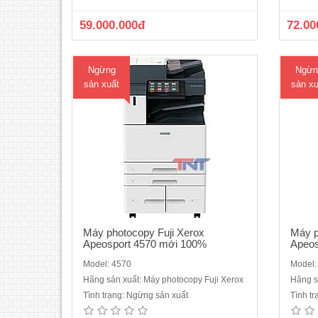
4GB (tối đa)- Dung lượng thiết bị lưu trữ :
trang
SSD 128GB - Màn hình cảm ứng màu
lượng 
59.000.000đ
72.00
chạm tay không dùng phím bấm : 10
hình 
inch- Độ phân gi..
Ngừng
Ngừn
sản xuất
sản xu
Máy photocopy Fuji Xerox
Máy p
Apeosport 4570 mới 100%
Apeos
Model: 4570
Model:
Hãng sản xuất: Máy photocopy Fuji Xerox
Hãng s
Tình trạng: Ngừng sản xuất
Tình t
Máy photocopy đa chức năng đen trắng
Máy p
Fujifilm Apeos 2560 mới 100%Chức
Fuji