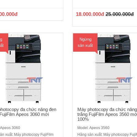
chính: Photocopy /in/scan- Tốc độ
năng chính: Photocopy /in/scan -T
liên tục : 30 trang/phút - Bộ nhớ :
copy liên tục : 35 trang/phút - Bộ 
00.000đ
18.000.000đ
25.000.000đ
ối đa)- Dung lượng thiết bị lưu trữ :
4GB (tối đa)- Dung lượng thiết bị lư
128GB - Màn hình cảm ứng màu
SSD 128GB - Màn hình cảm ứng
chạm tay không ..
chạm..
g
Ngừng
ất
sản xuất
hotocopy đa chức năng đen
Máy photocopy đa chức năng
 FujiFilm Apeos 3060 mới
trắng FujiFilm Apeos 3560 mớ
100%
 Apeos 3060
Model: Apeos 3560
ản xuất: Máy photocopy FujiFilm
Hãng sản xuất: Máy photocopy Fuji