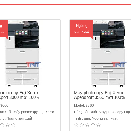
thiết bị lưu trữ : SSD 128GB - Màn
lượng thiết bị lưu trữ : SSD 128GB
cảm ứng màu chạm tay không dùng
hình cảm ứng màu chạm tay khôn
phím bấm :..
phím..
g
Ngừng
ất
sản xuất
hotocopy Fuji Xerox
Máy photocopy Fuji Xerox
port 3060 mới 100%
Apeosport 3560 mới 100%
 3060
Model: 3560
ản xuất: Máy photocopy Fuji Xerox
Hãng sản xuất: Máy photocopy Fuji
 photocopy Fuji Xerox Apeosport
Máy FujiFilm Apeos 2150 NDA Mớ
rạng: Ngừng sản xuất
Tình trạng: Ngừng sản xuất
- Hàng chính hãng mới 100%Chức
( SP bán chạy)Sản phẩm mới ra mắ
 Copy :-Tốc độ copy liên tục : 55
chạy êm, thiết kế đẹp mắt, đầy đủ