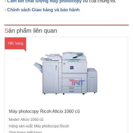
-
Cam kết chất lượng máy photocopy cũ
của chúng tôi.
rất cao, 60 bản/ phút. Đây dòng máy công nghiệp, có công suất lớn,
chuyên dùng cho các dịch vụ photocopy và những công ty có số
-
Chính sách Giao hàng và bảo hành
lượng photocopy lớn. Máy Photocopy kỹ thuật số, Lase..
Sản phẩm liên quan
Hết hàng
Máy photocopy Ricoh Aficio 1060 cũ
Model: Aficio 1060 cũ
Máy photocopy Ricoh Aficio 1075 sản xuất năm 2009- 2010Tốc độ
Hãng sản xuất: Máy photocopy Ricoh
sao chụp : 75 bản/phútBộ tự động nạp và đảo 2 mặt bản gốc
Tình trạng: Hết hàng