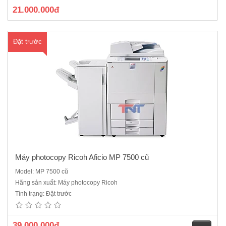
21.000.000đ
Đặt trước
Máy photocopy Ricoh Aficio MP 7500 cũ
Model: MP 7500 cũ
Hãng sản xuất: Máy photocopy Ricoh
Máy photocopy Ricoh Aficio MP 5500 cũ sản xuất năm 2010 chủ yếu
Tình trạng: Đặt trước
dùng cho cửa hàng dịch vụ và công ty photocopy số lượng lớn mới
90% Chức năng chính: Photocopy, in mạng, scan đen trắngBộ tự động
nạp và đảo 2 mặt bản gốc (ARDF) Bộ tự động đảo..
39.000.000đ