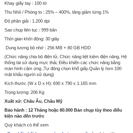
Khay giấy tay : 100 tờ
Thu Nhỏ / Phóng to : 25% – 400%, tăng giảm từng 1%
Độ phân giải : 1.200 dpi
Sao chụp liên tục : 999 bản
Thời gian khởi động: 30 giây
Dung lượng bộ nhớ : 256 MB + 80 GB HDD
(Chức năng chia bộ điện tử, Chức năng tiệt kiệm điện năng, Hệ
thống tái sử dụng mực thải, Điều khiển các chức năng bằng
màn hình cảm ứng ,Tự động chọn khổ giấy.Quản lý hơn 100
mật khẩu người sử dụng)
Kích thước (W x D x H): 690 x 790 x 1.165 mm
Trọng lượng: 206 Kg
Xuất xứ: Châu Âu, Châu Mỹ
Bảo hành : 12 Tháng hoặc 80.000 Bản chụp tùy theo điều
kiện nào đến trước
Quý khách có thể xem
Máy photocopy Ricoh Aficio 1060 sản xuất năm 2009-2010 có tốc độ