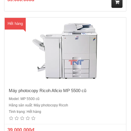
M
Hết hàng
ua
hà
ng
Máy photocopy Ricoh Aficio MP 5500 cũ
Model: MP 5500 cũ
Máy photocopy Ricoh Aficio MP 2060 cũ đây dòng máy công nghiệp
Hãng sản xuất: Máy photocopy Ricoh
sản xuất năm 2010 ,hiện nay máy cũ nhâp khẩu đã không nhập
Tình trạng: Hết hàng
nữa. Chức năng chính: PhotocopyMáy Photocopy kỹ thuật số, Laser
trắng đenBộ tự động nạp và đảo 2 mặt bản gốc (ARDF)Bộ tự độ..
39.000.000đ