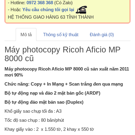
- Hotline:
0972 368 368
(Có Zalo)
- Hoặc
Yêu cầu chúng tôi gọi lại
HỆ THỐNG GIAO HÀNG 63 TỈNH THÀNH
Mô tả
Thông số kỹ thuật
Đánh giá (0)
Máy photocopy Ricoh Aficio MP
8000 cũ
Máy photocopy Ricoh Aficio MP 8000 cũ sản xuất năm 2011
mơi 90%
Chức năng: Copy + In Mạng + Scan trắng đen qua mạng
Bộ tự động nạp và đảo 2 mặt bản gốc (ARDF)
Bộ tự động đảo mặt bản sao (Duplex)
Khổ giấy sao chụp tối đa : A3
Tốc độ sao chụp : 80 bản/phút
Khay giấy vào : 2 x 1.550 tờ, 2 khay x 550 tờ