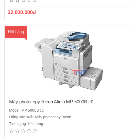
nạp và đảo 2 mặt bản gốc tự động (ARDF)Khổ giấy sao chụp tối..
32.000.000đ
Hết hàng
Máy photocopy Ricoh Aficio MP 5000B cũ
Model: MP 5000B cũ
Máy photocopy Ricoh Aficio MP 7500 cũ sản xuất năm 2011- 2012
Hãng sản xuất: Máy photocopy Ricoh
mới 90%Cấu hình chuẩn: Copy, in mạng, scan đen trắng Bộ tự động
Tình trạng: Hết hàng
nạp và đảo bản gốc (ARDF).Bộ tự động đảo 2 mặt (Duplexing). Tốc độ
sao chụp 75 tờ/phút. Khổ sao chụp: A3-A5. ..