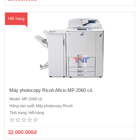
Hết hàng
Máy photocopy Ricoh Aficio MP 2060 cũ
Model: MP 2060 cũ
Máy photocopy Ricoh Aficio MP 2051 tốc độ 51 bản/ phút là dòng sản
Hãng sản xuất: Máy photocopy Ricoh
phẩm máy công nghiệp sản xuất năm 2010 Copy/In tốc độ cao, công
Tình trạng: Hết hàng
suất 100.000 copy/tháng, phù hợp sử dụng cho những dịch vụ photo
dịch vụ .Chức năng chính: PhotocopyB..
32.000.000đ