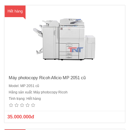
Hết hàng
Máy photocopy Ricoh Aficio MP 2051 cũ
Model: MP 2051 cũ
Máy photocopy Ricoh Aficio MP 2550 ( Hàng bãi) Chức năng : Copy +
Hãng sản xuất: Máy photocopy Ricoh
in mạng + Scan màuBộ nạp và đảo 2 mặt bản gốc tự động (ARDF)Bộ
Tình trạng: Hết hàng
đảo 2 mặt bản sao tự động (Duplex)Khổ giấy sao chụp tối đa : A3Tốc
độ sao chụp/ in : 25 bản/phútKhay giấy vào : 4 kh..
35.000.000đ