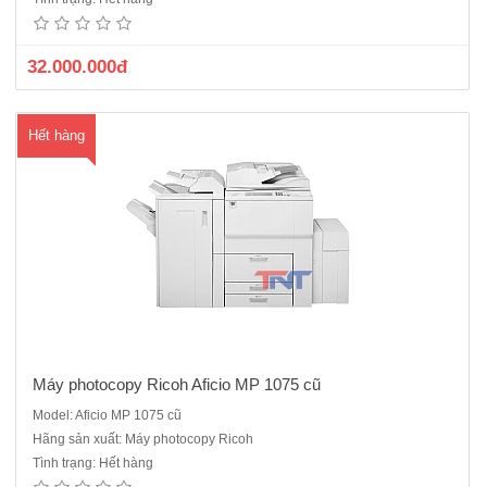
(ARDF)Bộ tự động đảo mặt bản sao (Duplex)Khổ giấy sao chụp tối đa
: A3Khay giấy vào : 2 x 1.550 tờ, 2 khay x 550 tờKhay giấy..
32.000.000đ
Hết hàng
Máy photocopy Ricoh Aficio MP 1075 cũ
Model: Aficio MP 1075 cũ
Máy photocopy Ricoh Aficio MP 5000B cũ sản xuất năm 2011-
Hãng sản xuất: Máy photocopy Ricoh
2012Tốc độ sao chụp/ in: 50 bản/phútChức năng: Copy + In mạng +
Tình trạng: Hết hàng
Scan đen trắng qua mạng.Chức năng đảo 2 mặt bản sao tự động.Bộ