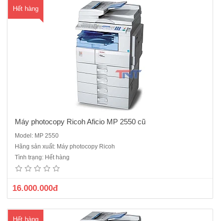
Hết hàng
Máy photocopy Ricoh Aficio MP 2550 cũ
Model: MP 2550
Máy photocopy Ricoh Aficio MP 2550B ( Hàng bãi) mới 90%Chức
Hãng sản xuất: Máy photocopy Ricoh
năng : Copy + in mạng + Scan đen trắngBộ nạp và đảo 2 mặt bản gốc
Tình trạng: Hết hàng
tự động (ARDF)Bộ đảo 2 mặt bản sao tự động (Duplex)Khổ giấy sao
chụp tối đa : A3Tốc độ sao chụp/ in : 25 bản/phútKhay giấy v..
16.000.000đ
Hết hàng