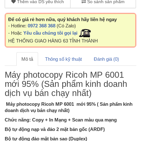
Thêm vào DS yêu thích
So sánh sản phẩm
Để có giá rẻ hơn nữa, quý khách hãy liên hệ ngay
- Hotline:
0972 368 368
(Có Zalo)
- Hoặc
Yêu cầu chúng tôi gọi lại
HỆ THỐNG GIAO HÀNG 63 TỈNH THÀNH
Mô tả
Thông số kỹ thuật
Đánh giá (0)
Máy photocopy Ricoh MP 6001
mới 95% (Sản phẩm kinh doanh
dịch vụ bán chạy nhất)
Máy photocopy Ricoh MP 6001 mới 95% ( Sản phẩm kinh
doanh dịch vụ bán chạy nhất)
Chức năng: Copy + In Mạng + Scan màu qua mạng
Bộ tự động nạp và đảo 2 mặt bản gốc (ARDF)
Bộ tự động đảo mặt bản sao (Duplex)