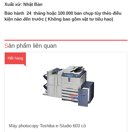
Xuất xứ: Nhật Bản
Máy Photo kỹ thuật số, Laser trắng đen,Tốc độ: 60 bản/phútBộ nạp và
Bảo hành 24 tháng hoặc 100.000 bản chụp tùy thèo điều
đảo 2 mặt bản gốc (ARDF),bộ đảo mặt bản sao (Duplex)Chức năng
kiện nào đến trước ( Không bao gồm vật tư tiêu hao)
chính: Photocopy - In - scan đen trắngKhổ giấy tối đa : A3,Khay giấy
vào : 4 khay x 500 tờ,khay giấy tay : 100 tờ T..
Sản phẩm liên quan
Hết hàng
Máy photocopy Toshiba e-Studio 603 cũ