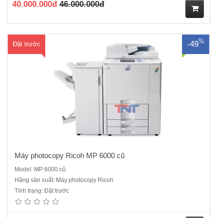
40.000.000đ
46.000.000đ
M
%
-49
Đặt trước
ua
hà
ng
Máy photocopy Ricoh MP 6000 cũ
Model: MP 6000 cũ
Hãng sản xuất: Máy photocopy Ricoh
Máy photocopy Ricoh Aficio MP 9001 mới 95% có tốc độ rất cao 90
Tình trạng: Đặt trước
bản/ phút. Đây dòng máy công nghiệp, có công suất lớn, sản xuất năm
2011 - 2012, chuyên dùng cho các dịch vụ photocopy và những công
ty có số lượng photocopy lớn. Máy Ph..