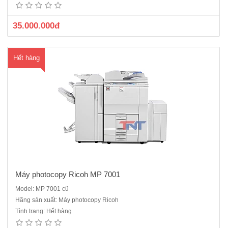
photocopy lớn.Tích hợp thêm chức năng In mạng, Sc..
35.000.000đ
Hết hàng
Máy photocopy Ricoh MP 7001
Model: MP 7001 cũ
Máy photocopy Ricoh MP8001 dòng máy cũ nhập khẩu sản xuất
Hãng sản xuất: Máy photocopy Ricoh
năm 2012 có tốc độ rất cao 80 bản/ phút. Đây dòng máy công
Tình trạng: Hết hàng
nghiệp, có công suất lớn, sản xuất năm 2011 - 2012, chuyên dùng cho
các dịch vụ photocopy và những công ..