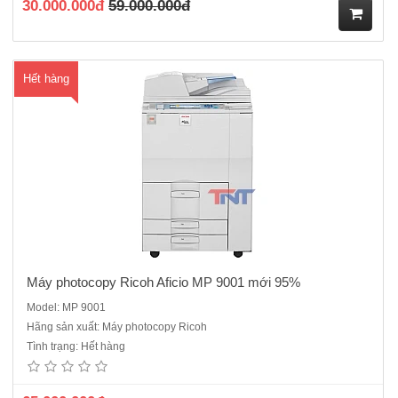
30.000.000đ
59.000.000đ
M
Hết hàng
ua
hà
ng
Máy photocopy Ricoh Aficio MP 9001 mới 95%
Model: MP 9001
Máy photocopy Ricoh IM 6000 Là dòng máy cũ nhập khẩu đời mới
Hãng sản xuất: Máy photocopy Ricoh
năm 2020/2021 Thông số kỹ thuật chính:Chức năng: Sao chụp, in,
Tình trạng: Hết hàng
quét màu,Tốc độ sao chụp/in: 60 bản A4/phút.Khổ giấy sao chụp/in:
Từ A6 đến A3.Khay giấy tiêu chuẩn: 2 khay x 550 t..