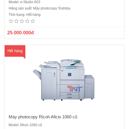
Model: e-Studio 603
Máy photocopy Ricoh Aficio 1060 sản xuất năm 2009-2010 có tốc độ
Hãng sản xuất: Máy photocopy Toshiba
rất cao, 60 bản/ phút. Đây dòng máy công nghiệp, có công suất lớn,
Tình trạng: Hết hàng
chuyên dùng cho các dịch vụ photocopy và những công ty có số
lượng photocopy lớn. Máy Photocopy kỹ thuật số, Lase..
25.000.000đ
Hết hàng
Máy photocopy Ricoh Aficio 1060 cũ
Model: Aficio 1060 cũ