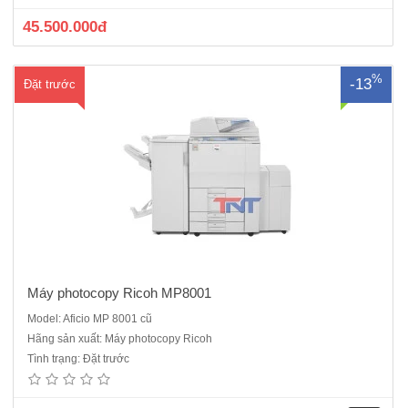
45.500.000đ
%
-13
Đặt trước
Máy photocopy Ricoh MP8001
Model: Aficio MP 8001 cũ
Hãng sản xuất: Máy photocopy Ricoh
Máy photocopy Ricoh MP 6000 sản xuất năm 2011 dòng máy tốc độ
Tình trạng: Đặt trước
cao chuyên dùng cho các cửa hàng dịch vụ, và công ty photocopy số
lượng lớn. Công suất đạt 100.000 bản chụp/ tháng.Chức năng: Copy
+ In Mạng + Scan đen trắng qua mạngBộ tự động nạp v..