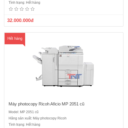
Tình trạng: Hết hàng
suất 100.000 copy/tháng, phù hợp sử dụng cho những dịch vụ photo
dịch vụ .Chức năng chính: PhotocopyB..
32.000.000đ
Hết hàng
Máy photocopy Ricoh Aficio MP 2051 cũ
Model: MP 2051 cũ
Photocopy Ricoh MP 7001 cũ sản xuất năm 2011- 2012 có tốc độ rất
Hãng sản xuất: Máy photocopy Ricoh
cao, 70 bản/ phút dòng máy công nghiệp, có công suất lớn, chuyên
Tình trạng: Hết hàng
dùng cho các dịch vụ photocopy và những công ty có số lượng