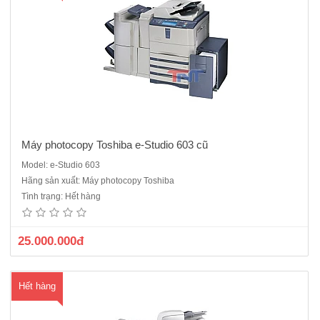
Máy photocopy Toshiba e-Studio 603 cũ
Model: e-Studio 603
Máy photocopy Toshiba E-Studio 655 cũChức năng: Photocopy, In
Hãng sản xuất: Máy photocopy Toshiba
mạng, Scan mạng trắng đenBộ nạp và đảo bản gốc (ARDF),Bộ đảo 2
Tình trạng: Hết hàng
mặt bản sao (Duplex)Tốc độ sao chụp, in: 65 bản / phútKhổ giấy sao
chụp:A3-A6Khay giấy: 2 khay x 500 tờ, Khay đôi: 2 x ..
25.000.000đ
Hết hàng