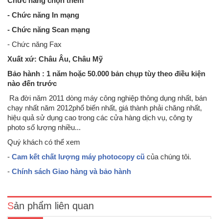
Chức năng chọn thêm
- Chức năng In mạng
- Chức năng Scan mạng
- Chức năng Fax
Xuất xứ: Châu Âu, Châu Mỹ
Bảo hành : 1 năm hoặc 50.000 bản chụp tùy theo điều kiện
nào đến trước
Ra đời năm 2011 dòng máy công nghiệp thông dụng nhất, bán
chạy nhất năm 2012phổ biến nhất, giá thành phải chăng nhất,
hiệu quả sử dụng cao trong các cửa hàng dịch vụ, công ty
photo số lượng nhiều...
Quý khách có thể xem
Máy photo Toshiba e-Studio 523-Tốc độ sao chụp : 52 bản/phút-
-
Cam kết chất lượng máy photocopy cũ
của chúng tôi.
Chức năng có sẵn: Photocopy ,khổ giấy sao chụp tối đa : A3- Khay
giấy vào : 4 khay x 500 tờ, Khay giấy tay : 100 tờ - Độ phân giải : 2.400
-
Chính sách Giao hàng và bảo hành
x 520 dpi -Thời gian khởi động: 1..
Sản phẩm liên quan