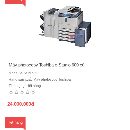
Máy photocopy Toshiba e-Studio 600 cũ
Model: e-Studio 600
Máy Photo kỹ thuật số, Laser trắng đen,Tốc độ: 60 bản/phútBộ nạp và
Hãng sản xuất: Máy photocopy Toshiba
đảo 2 mặt bản gốc (ARDF),bộ đảo mặt bản sao (Duplex)Chức năng
Tình trạng: Hết hàng
chính: Photocopy - In - scan đen trắngKhổ giấy tối đa : A3,Khay giấy
vào : 4 khay x 500 tờ,khay giấy tay : 100 tờ T..
24.000.000đ
Hết hàng