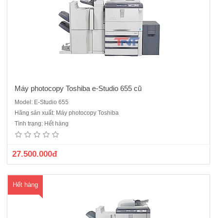
Máy photocopy Toshiba e-Studio 655 cũ
Model: E-Studio 655
Máy photocopy Toshiba E-Studio 656 mới 90% là sản phẩm máy
Hãng sản xuất: Máy photocopy Toshiba
photocopy Toshiba công nghiệp mới nhất thường được sử dụng tại
Tình trạng: Hết hàng
các trung tâm in ấn, doanh nghiệp có nhu cầu photocopy lớn.Máy
được sản xuất năm 2014Chức năng: Photocopy, In mạng, S..
27.500.000đ
Hết hàng