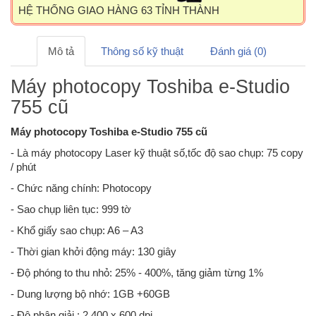
HỆ THỐNG GIAO HÀNG 63 TỈNH THÀNH
Mô tả
Thông số kỹ thuật
Đánh giá (0)
Máy photocopy Toshiba e-Studio
755 cũ
Máy photocopy Toshiba e-Studio 755 cũ
- Là máy photocopy Laser kỹ thuật số,tốc độ sao chụp: 75 copy
/ phút
- Chức năng chính: Photocopy
- Sao chụp liên tục: 999 tờ
- Khổ giấy sao chụp: A6 – A3
- Thời gian khởi động máy: 130 giây
- Độ phóng to thu nhỏ: 25% - 400%, tăng giảm từng 1%
- Dung lượng bộ nhớ: 1GB +60GB
- Độ phân giải : 2.400 x 600 dpi