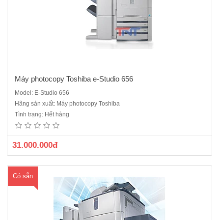
Máy photocopy Toshiba e-Studio 656
Model: E-Studio 656
Máy photocopy Toshiba E-Studio 720 KTS , xuất hiện từ năm 2011
Hãng sản xuất: Máy photocopy Toshiba
. Dòng máy công nghiệp rất nhiều cửa hàng dịch vụ, công ty photo số
Tình trạng: Hết hàng
lượng lớn hiện nay đang sử dụng, Chức năng: Copy + In mạng +
Scan trắng đen Dòng máy..
31.000.000đ
Có sẵn