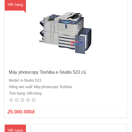
Hết hàng
Máy photocopy Toshiba e-Studio 523 cũ
Model: e-Studio 523
Máy photocopy Toshiba E-Studio 600 sản xuất năm 2010 được dùng
Hãng sản xuất: Máy photocopy Toshiba
trong các cửa hàng dịch vụ photocopy và công ty xây dựng, văn
Tình trạng: Hết hàng
phòng, nhà trường số lượng bản in lớnMáy kỹ thuật số, Laser trắng
đen , chức năng chính PhotocopyBộ(ARDF) & (Duplex) &nbs..
25.000.000đ
Hết hàng