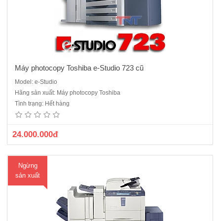
Máy photocopy Toshiba e-Studio 723 cũ
Model: e-Studio
Máy Photocopy Toshiba e Studio 850 Photocopy kỹ thuật số, Laser
Hãng sản xuất: Máy photocopy Toshiba
trắng đen,Chức năng: Copy + In mạng + Scan Trắng Đen, Bộ nạp và
Tình trạng: Hết hàng
đảo 2 mặt bản gốc(ARDF),Bộ đảo 2 mặt bản sao (Duplex) Tốc độ: 85
bản/phút. Khổ giấy lớn nhất: A3,Khay..
24.000.000đ
Ngừng
sản xuất