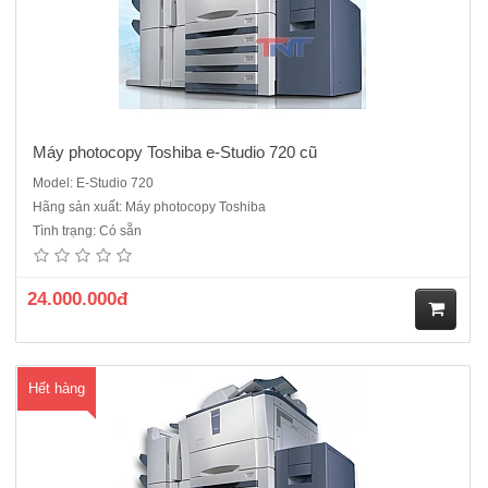
Máy photocopy Toshiba e-Studio 720 cũ
Model: E-Studio 720
Hãng sản xuất: Máy photocopy Toshiba
Máy photocopy Toshiba E-Studio 723 cũDòng máy công nghiệp rất
Tình trạng: Có sẵn
nhiều cửa hàng dịch vụ, công ty photo số lượng lớn hiện nay đang sử
dụng, Sản xuất năm 2012. Máy dễ sử dụng, cực bền, chi phí đổ mực
thấp, tái sử dụng mực thải, màn hình cảm ứng dễ sử dụng..
24.000.000đ
M
Hết hàng
ua
hà
ng