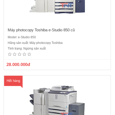
Máy photocopy Toshiba e-Studio 850 cũ
Model: e-Studio 850
Dòng máy năm 2011công nghiệp Toshiba e Studio 855 tốc độ 85 bản/
Hãng sản xuất: Máy photocopy Toshiba
phút siêu nhanh sự lụa chọn hoàn hảo cho các cửa hàng dịch
Tình trạng: Ngừng sản xuất
vụPhotocopy kỹ thuật số, Laser trắng đen,Tốc độ: 85 bản/phút. Khổ
giấy lớn nhất: A3Chức năng: Copy + In mạng + Scan màuB..
28.000.000đ
Hết hàng