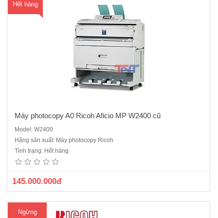
Hết hàng
ua
hà
ng
Máy photocopy A0 Ricoh Aficio MP W2400 cũ
Model: W2400
Máy photocopy A0 Ricoh Aficio MP W5100 (2 rolls) .ĐQSDChức
Hãng sản xuất: Máy photocopy Ricoh
năng: COPY – IN MẠNG – SCAN MÀUTốc độ: 5,1 trang A0/phút – 10
Tình trạng: Hết hàng
trang A1/phút Độ phân giải: 600×600 dpiBộ nhớ: 1GB RAM +
2x160GB HDD.Phóng to thu nhỏ: 25-400%, tăng: 1%Thời gian khở..
145.000.000đ
Ngừng