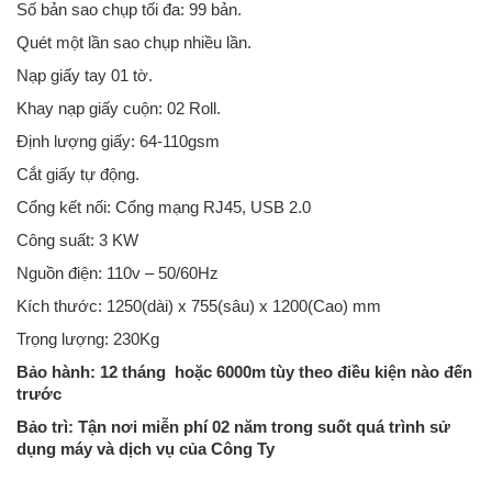
Số bản sao chụp tối đa: 99 bản.
Quét một lần sao chụp nhiều lần.
Nạp giấy tay 01 tờ.
Khay nạp giấy cuộn: 02 Roll.
Định lượng giấy: 64-110gsm
Cắt giấy tự động.
Cổng kết nối: Cổng mạng RJ45, USB 2.0
Công suất: 3 KW
Nguồn điện: 110v – 50/60Hz
Kích thước: 1250(dài) x 755(sâu) x 1200(Cao) mm
Trọng lượng: 230Kg
Bảo hành: 12 tháng hoặc 6000m tùy theo điều kiện nào đến
trước
Máy photo khổ A0 Ricoh Aficio MP W2401 thân thiện và linh hoạt,
phạm vi của chúng ta photo tài liệu định dạng rộng và máy in khổ lớn
Bảo trì: Tận nơi miễn phí 02 năm trong suốt quá trình sử
các giải pháp in ấn chuyên nghiệp cho nhiều mục đích sử dụng.Chức
dụng máy và dịch vụ của Công Ty
năng: Photocopy khổ A0Tốc độ:4 bản A1/ phút; 2 bản ..