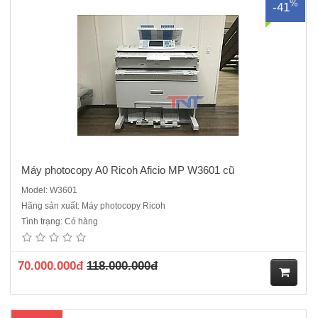
%
-41
Máy photocopy A0 Ricoh Aficio MP W3601 cũ
Model: W3601
Hãng sản xuất: Máy photocopy Ricoh
Máy Photocopy A0 Ricoh Aficio MP2400W cũChức năng:Copy Laser
Tình trạng: Có hàng
trắng đen + In mạng + Scan trắng đen qua mạng.Máy Photocopy
Laser trắng đen, Khổ giấy tối đa: A0.Khổ A0,A1,A2Tốc độ copy: 2,4
bản /phút (A0-A1)Độ phân giải tối đa: 600 dpi x600dpiSao ..
70.000.000đ
118.000.000đ
M