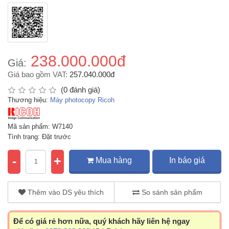
238.000.000đ
Giá:
Giá bao gồm VAT:
257.040.000đ
(0 đánh giá)
Thương hiệu:
Máy photocopy Ricoh
Mã sản phẩm: W7140
Tình trạng: Đặt trước
-
+
Mua hàng
In báo giá
Thêm vào DS yêu thích
So sánh sản phẩm
Để có giá rẻ hơn nữa, quý khách hãy liên hệ ngay