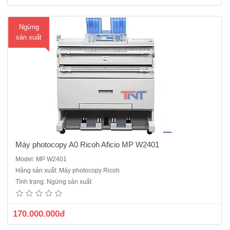
Ngừng
sản xuất
Máy photocopy A0 Ricoh Aficio MP W2401
Model: MP W2401
Máy Photocopy màu Ricoh MP C3004exSP mới 95% sản xuất năm
Hãng sản xuất: Máy photocopy Ricoh
2017 Khả năng cài đặt kết nối tích hợp sẵn trên máy cho sản phẩm
Tình trạng: Ngừng sản xuất
Macbook của Apple Tích hợp sẵn bộ giải pháp Ricoh EZ Plus Starter
Pack:enlightenedEZ MaskingCho phép bạn làm mờ những..
170.000.000đ