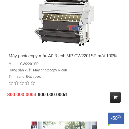
hà
ng
Máy photocopy màu A0 Ricoh MP CW2201SP mới 100%
Model: CW2201SP
Hãng sản xuất: Máy photocopy Ricoh
Giới Thiệu Dịch Vụ Cho Thuê Máy Photocopy Tại Hà Nội của công ty
Tình trạng: Đặt trước
TNT.Bạn đang tìm kiếm một giải pháp tiện lợi và tiết kiệm chi phí để sử
dụng máy photocopy chất lượng cao mà không cần phải đầu tư mua
máy mới? Dịch vụ cho thuê máy photocopy đen trắng ..
800.000.000đ
900.000.000đ
M
%
-50
ua