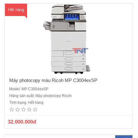
Hết hàng
Máy photocopy màu Ricoh MP C3004exSP
Model: MP C3004exSP
Máy Photocopy A0 Ricoh Aficio MP W3601 máy cũMáy Photocopy
Hãng sản xuất: Máy photocopy Ricoh
Laser trắng đen, Khổ giấy tối đa: A0Chức năng : Photocopy + In mạng
Tình trạng: Hết hàng
+ Scan Màu qua mạngKhổ A0,A1,A2Tốc độ copy: 3,6 bản /phút (A0-
A1)Độ phân giải tối đa: 600 dpiTốc độ bản chụp đầ..
32.000.000đ