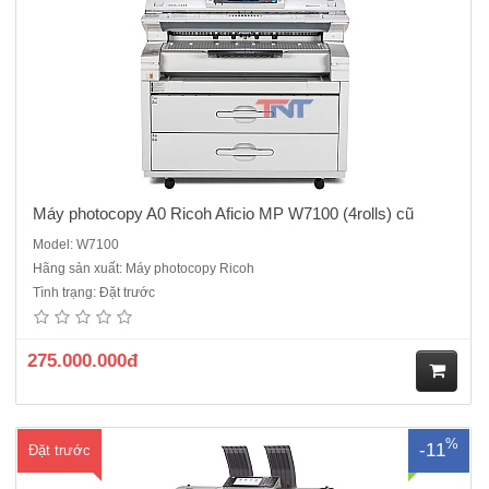
Máy photocopy A0 Ricoh Aficio MP W7100 (4rolls) cũ
Model: W7100
Hãng sản xuất: Máy photocopy Ricoh
Máy Photocopy màu A0 Ricoh MP CW2201SP mới 100% , hàng
Tình trạng: Đặt trước
chính hãng Máy photocopy RIcoh màu A0 MP CW2201SP hướng đến
là các doanh nghiệp lớn, công ty in ấn chuyên nghiệp. MP CW2201SP
hổ trợ in, scan trực tiếp từ các thiết bị thông minh. Kết..
275.000.000đ
M
%
-11
Đặt trước
ua