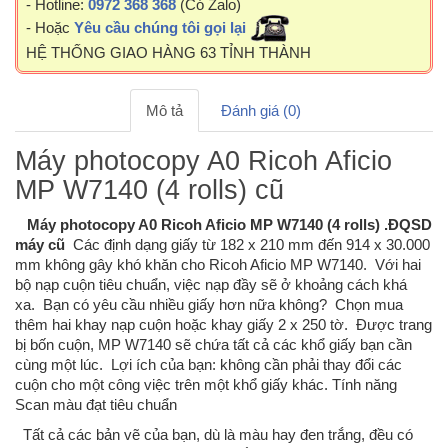
- Hotline:
0972 368 368
(Có Zalo)
- Hoặc
Yêu cầu chúng tôi gọi lại
HỆ THỐNG GIAO HÀNG 63 TỈNH THÀNH
Mô tả
Đánh giá (0)
Máy photocopy A0 Ricoh Aficio
MP W7140 (4 rolls) cũ
Máy photocopy A0 Ricoh Aficio MP W7140 (4 rolls) .ĐQSD
máy cũ
Các định dạng giấy từ 182 x 210 mm đến 914 x 30.000
mm không gây khó khăn cho Ricoh Aficio MP W7140. Với hai
bộ nạp cuộn tiêu chuẩn, việc nạp đầy sẽ ở khoảng cách khá
xa. Bạn có yêu cầu nhiều giấy hơn nữa không? Chọn mua
thêm hai khay nạp cuộn hoặc khay giấy 2 x 250 tờ. Được trang
bị bốn cuộn, MP W7140 sẽ chứa tất cả các khổ giấy bạn cần
cùng một lúc. Lợi ích của bạn: không cần phải thay đổi các
cuộn cho một công việc trên một khổ giấy khác. Tính năng
Scan màu đạt tiêu chuẩn
Tất cả các bản vẽ của bạn, dù là màu hay đen trắng, đều có