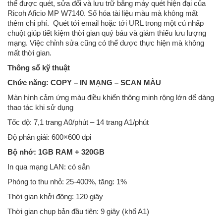
thể được quét, sửa đổi và lưu trữ bằng máy quét hiện đại của
Ricoh Aficio MP W7140. Số hóa tài liệu màu mà không mất
thêm chi phí. Quét tới email hoặc tới URL trong một cú nhấp
chuột giúp tiết kiệm thời gian quý báu và giảm thiểu lưu lượng
mạng. Việc chỉnh sửa cũng có thể được thực hiện mà không
mất thời gian.
Thông số kỹ thuật
Chức năng: COPY – IN MẠNG – SCAN MÀU
Màn hình cảm ứng màu điều khiển thông minh rộng lớn dể dàng
thao tác khi sử dụng
Tốc độ: 7,1 trang A0/phút – 14 trang A1/phút
Độ phân giải: 600×600 dpi
Bộ nhớ: 1GB RAM + 320GB
In qua mạng LAN: có sẳn
Phóng to thu nhỏ: 25-400%, tăng: 1%
Thời gian khởi động: 120 giây
Thời gian chụp bản đầu tiên: 9 giây (khổ A1)