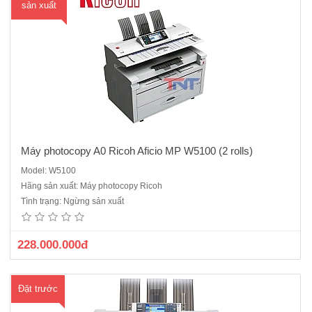
sản xuất
Máy photocopy A0 Ricoh Aficio MP W5100 (2 rolls)
Model: W5100
Máy photocopy A0 Ricoh Aficio MP W7100 (4rolls) là máy cũ nhập
Hãng sản xuất: Máy photocopy Ricoh
khẩu model năm 2018 là máy photocopy kỹ thuật số khổ lớn được
Tình trạng: Ngừng sản xuất
thiết kế để đáp ứng nhu cầu của các văn phòng xây dựng, kỹ thuật và
kiến ​​trúc để in bản vẽ, biểu ngữ hoặc k..
228.000.000đ
Đặt trước