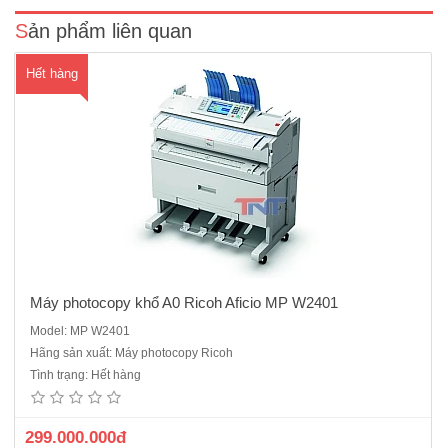
Sản phẩm liên quan
Hết hàng
Máy photocopy khổ A0 Ricoh Aficio MP W2401
Model: MP W2401
Máy Photocopy A0 Ricoh Aficio MP2401W mới 90% Photocopy + In
Hãng sản xuất: Máy photocopy Ricoh
mạng + Scan Màu qua mạngKhổ A0,A1,A2Tốc độ copy: 2 bản /phút
Tình trạng: Hết hàng
(A0-A1)Độ phân giải tối đa: 600 dpiTốc độ bản chụp đầu tiên: 21 giây
(A1)Dung lượng khay giấy (tờ) :2 Roller Fe..
299.000.000đ