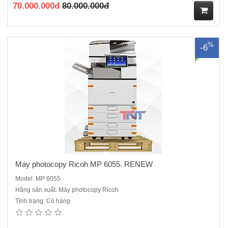
70.000.000đ
80.000.000đ
M
%
-6
ua
hà
ng
Máy photocopy Ricoh MP 6055. RENEW
Model: MP 6055
Hãng sản xuất: Máy photocopy Ricoh
Tình trạng: Có hàng
Máy photocopy Ricoh MP 4055 .ĐQSD - Hàng bãi nhập khẩu mỹ Máy
Photocopy kỹ thuật số, Laser trắng đenTốc độ photo/in : 40
bản/phút Chức năng: Copy 2 mặt + in mạng+ scan màu mạng Bộ tự