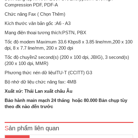
Compression PDF, PDF-A
Chức năng Fax ( Chọn Thêm)
Kích thước văn bản gốc :A6 - A3
Mạng điện thoại tương thích:PSTN, PBX
Tốc độ modem Maximum 33.6 Kbps8 x 3.85 line/mm,200 x 100
dpi, 8 x 7.7 line/mm, 200 x 200 dpi
Tốc độ chuyền2 second(s) (200 x 100 dpi, JBIG), 3 second(s)
(200 x 100 dpi, MMR)
Phương thức nén dữ liệuITU-T (CCITT) G3
Bộ nhớ dữ liệu chức năng fax: 4MB
Xuất xứ: Thái Lan xuất châu Âu
Máy photocopy Ricoh MP4055SP (Máy mới 100%)(Máy ricoh
MP4055SP năm 2021 ra mắt sp Ricoh IM4000 tương đương) Thiết bị
Bảo hành main mạch 24 tháng hoặc 80.000 Bản chụp tùy
nhập khẩu, Hàng chính hãng, nguyên đai, nguyên kiện Là máy
theo đk nào đến trước
photocopy đa chức năng đen trắng với tốc độ 40 t..
Sản phẩm liên quan