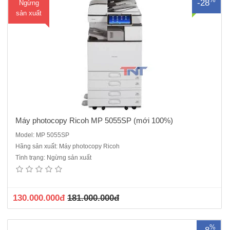
-28
Ngừng
sản xuất
Máy photocopy Ricoh MP 5055SP (mới 100%)
Model: MP 5055SP
Hãng sản xuất: Máy photocopy Ricoh
Máy Photocopy Ricoh Aficio MP 7503 năng chính: Photocopy - in
Tình trạng: Ngừng sản xuất
mạng - Scan màuCông nghệ in Laser Tốc độ sao chụp 75 trang A4 /
phútĐộ phân giải photo: 600 dpiSao chụp liên tục 999 bảnThời gian
khởi động máy : 20 GiâyTốc độ sao chụp bản..
130.000.000đ
181.000.000đ
%