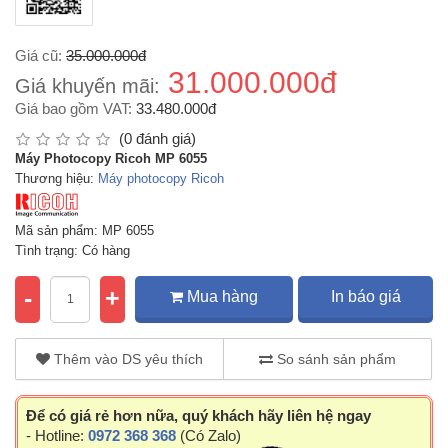
Giá cũ:
35.000.000đ
31.000.000đ
Giá khuyến mãi:
Giá bao gồm VAT:
33.480.000đ
(0 đánh giá)
Máy Photocopy Ricoh MP 6055
Thương hiệu:
Máy photocopy Ricoh
Mã sản phẩm: MP 6055
Tình trạng: Có hàng
-
+
Mua hàng
In báo giá
Thêm vào DS yêu thích
So sánh sản phẩm
Để có giá rẻ hơn nữa, quý khách hãy liên hệ ngay
- Hotline:
0972 368 368
(Có Zalo)