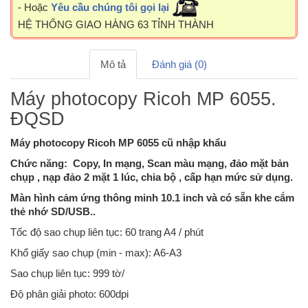
- Hoặc
Yêu cầu chúng tôi gọi lại
HỆ THỐNG GIAO HÀNG 63 TỈNH THÀNH
Mô tả
Đánh giá (0)
Máy photocopy Ricoh MP 6055.
ĐQSD
Máy photocopy Ricoh MP 6055 cũ nhập khẩu
Chức năng: Copy, In mạng, Scan màu mạng, đảo mặt bản
chụp , nạp đảo 2 mặt 1 lúc, chia bộ , cấp hạn mức sử dụng.
Màn hình cảm ứng thông minh 10.1 inch và có sẵn khe cắm
thẻ nhớ SD/USB..
Tốc độ sao chụp liên tục: 60 trang A4 / phút
Khổ giấy sao chụp (min - max): A6-A3
Sao chụp liên tục: 999 tờ/
Độ phân giải photo: 600dpi