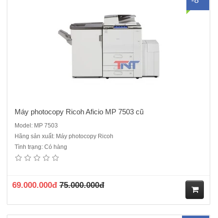
-8
Máy photocopy Ricoh Aficio MP 7503 cũ
Model: MP 7503
Hãng sản xuất: Máy photocopy Ricoh
Tình trạng: Có hàng
Máy photocopy Ricoh MP 301SP.ĐQSDChức năng chính: Photocopy-
In mạng - Scan Tốc độ sao chụp liên tục: 30 bản / phút Khổ giấy sao
chụp (min - max): A5-A4 Sao chụp liên tục: 99 tờ/ Độ phân giải: 600
dpi Thu nhỏ- Phóng to: 50-200 % Khay..
69.000.000đ
75.000.000đ
M