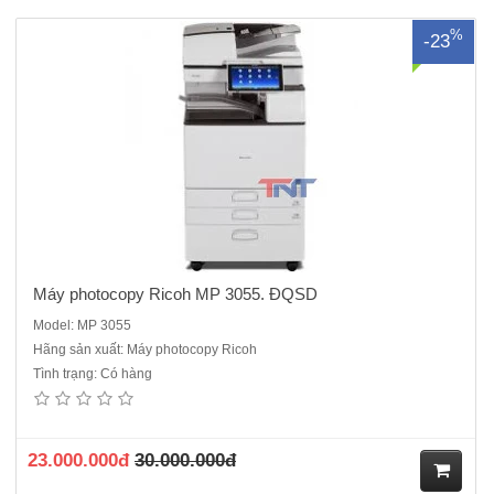
M
%
-23
ua
hà
ng
Máy photocopy Ricoh MP 3055. ĐQSD
Model: MP 3055
Hãng sản xuất: Máy photocopy Ricoh
Tình trạng: Có hàng
Máy photocopy Ricoh MP 4055.ĐQSD - RENEW máy cao cấp cho văn
phòng tại sao khách hàng lại không lựa chọn, một chiếc máy đáp ứng
được các yêu cầu tương đương với một chiếc máy mới chính hãng,
nhưng tiết kiệm được chi phí lên đến 40%.&n..
23.000.000đ
30.000.000đ