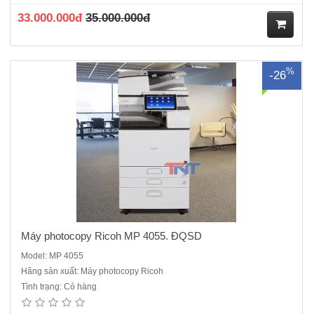
động đảo mặt bản sao (Duplex): Có sẵnBộ phận n..
33.000.000đ
35.000.000đ
M
%
-26
ua
hà
ng
Máy photocopy Ricoh MP 4055. ĐQSD
Model: MP 4055
Hãng sản xuất: Máy photocopy Ricoh
Tình trạng: Có hàng
Máy Photocopy Ricoh MP 5055 Hàng cũ nhập khẩuMàn hình cảm
ứng 10,1 inch, hoàn toàn không còn có nút phím cứng khi phải thao