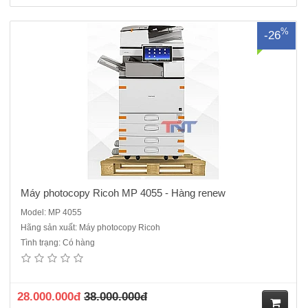
M
%
-26
ua
hà
ng
Máy photocopy Ricoh MP 4055 - Hàng renew
Model: MP 4055
Hãng sản xuất: Máy photocopy Ricoh
Tình trạng: Có hàng
Máy Photocopy Ricoh MP 5055 .ĐQSD máy cao cấp cho văn
phòng, hoạt động ổn định, ngoại hình đẹp như mới, tại sao khách
hàng lại không lựa chọn, một chiếc máy đáp ứng được các yêu cầu
tương đương với một chiếc máy mới chính hãng, n..
28.000.000đ
38.000.000đ