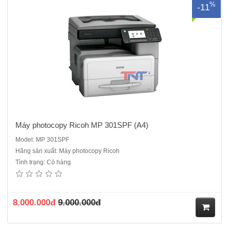
%
-11
ua
hà
ng
Máy photocopy Ricoh MP 301SPF (A4)
Model: MP 301SPF
Hãng sản xuất: Máy photocopy Ricoh
Tình trạng: Có hàng
Máy photocopy Ricoh MP 6055SP Mới 100%, Máy nhập khẩu, Hàng
chính hãng, nguyên đai, nguyên kiện Chức năng: Copy, In mạng,
Scan màu mạng, đảo mặt bản chụp , nạp đảo 2 mặt 1 lúc, chia bộ ,
cấp hạn mức sử dụng.Màn hình cảm ứng thông minh 10.1..
8.000.000đ
9.000.000đ
M