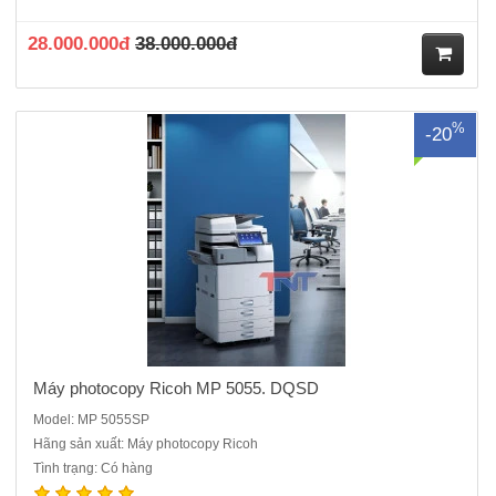
tác các hoạt động như Copy hay Scan sẽ đem lại cảm giác thân thiện
cho người dùng giống như đang sử dụng một chiếc Smatp..
28.000.000đ
38.000.000đ
M
%
-20
ua
hà
ng
Máy photocopy Ricoh MP 5055. DQSD
Model: MP 5055SP
Hãng sản xuất: Máy photocopy Ricoh
Tình trạng: Có hàng
Máy Photocopy Renew Ricoh MP 6055 mới 99%, Là dòng máy đời