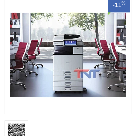
%
-11