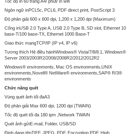
Tốc độ in 60 trang A4/ phút/ in wifi
Ngôn ngữ inPCL5c, PCL6, PDF direct print, PostScript 3
Độ phân giải 600 x 600 dpi, 1,200 x 1,200 dpi (Maximum)
Cổng inUSB 2.0 Type A, USB 2.0 Type B, SD slot, Ethernet 10
base-T/100 base-TX, Ethernet 1000 Base-T
Giao thức mạngTCP/IP (IP v4, IP v6)
Tương thích Hệ điều hànhWindows® Vista/7/8/8.1, Windows®
Server 2003/2003R2/2008/2008R2/2012/2012R2
Windows® environments, Mac OS environments,UNIX
environments,Novell® NetWare® environments,SAP® R/3®
environments
Chức năng quét
Vùng quét ảnh tối đaA3
Độ phân giải Max 600 dpi, 1200 dpi (TWAIN)
Tốc độ quét tối đa 180 ipm ,Network TWAIN
Quét ảnh gửiE-mail, Folder, USB/SD
Định dạng tệpTIFF, JPEG, PDF, Encryption PDF, High