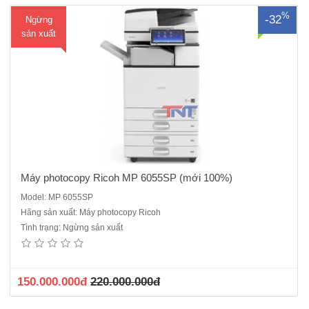
%
-32
Ngừng
ua
sản xuất
hà
ng
Máy photocopy Ricoh MP 6055SP (mới 100%)
Model: MP 6055SP
Hãng sản xuất: Máy photocopy Ricoh
Máy Photocopy Ricoh MP 7503 máy cũ dòng máy công nghiệp đời
Tình trạng: Ngừng sản xuất
mới , Màn hình cảm ứng màu điều khiển thông minh 10,1 inch rộng
lớn dể dàng thao tác khi sử dụng.Chức năng chính: Photocopy - in
mạng - Scan màuCông nghệ in Laser ..
150.000.000đ
220.000.000đ