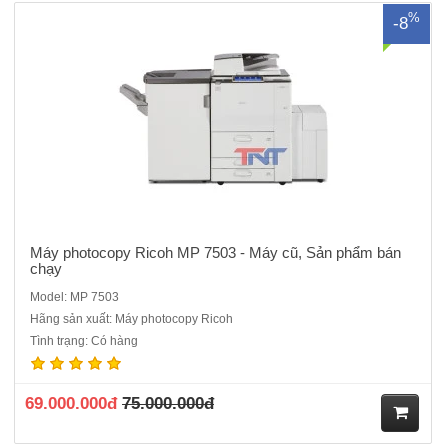
%
-8
Máy photocopy Ricoh MP 7503 - Máy cũ, Sản phẩm bán
chạy
Model: MP 7503
Hãng sản xuất: Máy photocopy Ricoh
Máy Photocopy Ricoh MP 3055.ĐQSDChức năng có sẵn: Photocopy
Tình trạng: Có hàng
laser đen trắng, In mạng, Scan màu - Kết nối với máy tính qua cổng
mạng Tốc độ in/copy: 30 trang/phútChức năng đảo 2 mặt bản sao tự
động : Có sẵnBộ nạp bản và đảo bản gốc t..
69.000.000đ
75.000.000đ