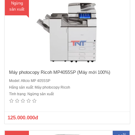
Ngừng
sản xuất
Máy photocopy Ricoh MP4055SP (Máy mới 100%)
Model: Aficio MP 4055SP
Hãng sản xuất: Máy photocopy Ricoh
Máy Photocopy Ricoh MP 5055SP mới 100% Máy ricoh MP5055SP
Tình trạng: Ngừng sản xuất
năm 2021 ra mắt sản phẩm Máy ricoh IM5000 thay thế Máy nhập
khẩu, Hàng chính hãng , nguyên đai , nguyên kiện .Là máy photocopy
đa chức năng đen trắng với tốc độ 50 trang/p..
125.000.000đ
%