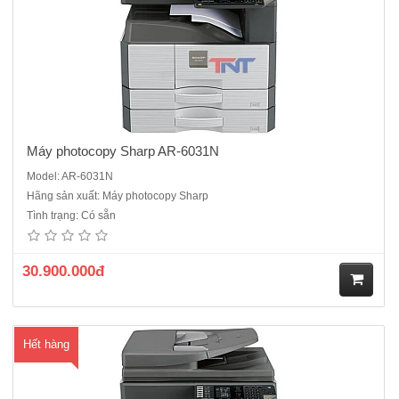
Máy photocopy Sharp AR-6031N
Model: AR-6031N
Hãng sản xuất: Máy photocopy Sharp
Máy photocopy Sharp AR-6026N- Chức năng chính : Copy- in mạng-
Tình trạng: Có sẵn
scan màu- in 2 mặt- chia bộ điện tử- Tốc độ :26 trang /phút Bộ tự động
đảo bản sao có sẵn trong máy- Độ phân giải : 600x600dpi, Chia bộ
điện tử lắp sẵn- Khổ giấy: Max A3 (11 "x..
30.900.000đ
M
Hết hàng
ua
hà