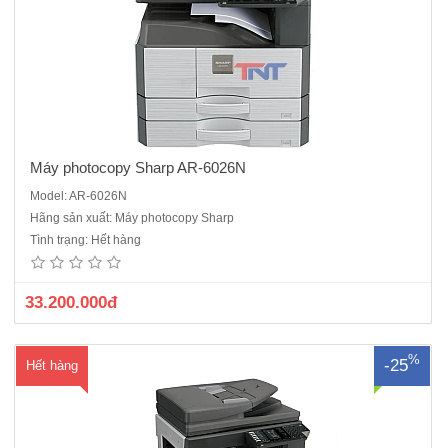
ng
Máy photocopy Sharp AR-6026N
Model: AR-6026N
Máy photocopy Sharp AR-6026NV mới 100%Chức năng chuẩn: copy,
Hãng sản xuất: Máy photocopy Sharp
in mạng, scan màuTốc độ: 26 trang/phút (A4)Khổ giấy: tối đa A3Bộ
Tình trạng: Hết hàng
nhớ ram: 320MBKhay giấy tiêu chuẩn: 500 tờ x 2 khayKhay giấy tay:
100 tờĐộ phân giải: 600 x 600 dpiPhóng to – thu nhỏ: ..
33.200.000đ
%
-25
Hết hàng