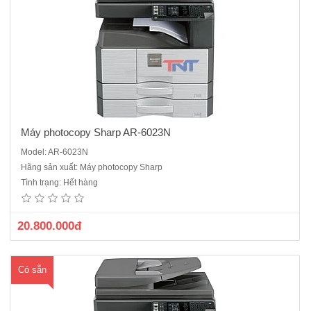
Máy photocopy Sharp AR-6023N
Model: AR-6023N
Máy photocopy Sharp AR-6031N- Chức năng chính : Copy- in mạng-
Hãng sản xuất: Máy photocopy Sharp
scan màu- in 2 mặt- chia bộ điện tử- Tốc độ : 31 trang /phút - Độ phân
Tình trạng: Hết hàng
giải : 600x600dpi, Chia bộ điện tử lắp sẵn- Bộ tự động đảo bản sao
có sẵn trong máy- Khổ giấy: Max A3 (11..
20.800.000đ
Có sẵn