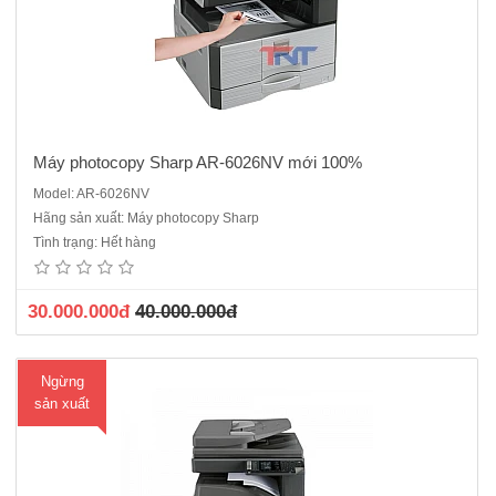
Máy photocopy Sharp AR-6026NV mới 100%
Model: AR-6026NV
Máy photocopy Sharp AR-6020DV mới 100%• Chức năng:
Hãng sản xuất: Máy photocopy Sharp
Photocopy , in , scan màu • Sao chụp/in kỹ thuật số (SOPM)• Tốc độ
Tình trạng: Hết hàng
Copy/in: 20 bản/phút A4 • Bộ phận phân trang điện tử có sẵn• Bộ
phận đ..
30.000.000đ
40.000.000đ
Ngừng
sản xuất