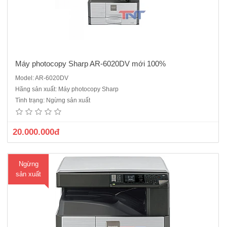
Máy photocopy Sharp AR-6020DV mới 100%
Model: AR-6020DV
Máy photocopy Sharp AR-6023NV mới 100%Chức năng cơ bản:
Hãng sản xuất: Máy photocopy Sharp
Copy - In mạng - Scan màu- in 2 mặt tự động• Sao chụp/in kỹ thuật
Tình trạng: Ngừng sản xuất
số (SOPM)• Tốc độ Copy: 23 bản/phút A4 • Tốc độ In mạng : 23
bản/phút A..
20.000.000đ
Ngừng
sản xuất