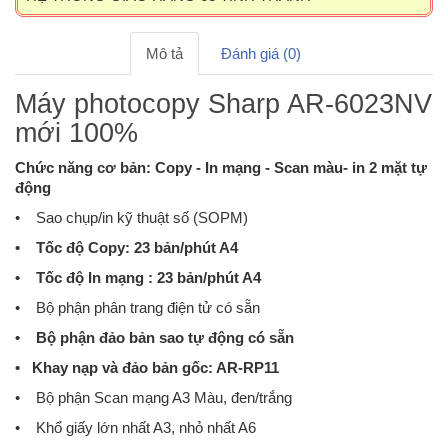
Mô tả
Đánh giá (0)
Máy photocopy Sharp AR-6023NV
mới 100%
Chức năng cơ bản: Copy - In mạng - Scan màu- in 2 mặt tự
động
• Sao chụp/in kỹ thuật số (SOPM)
• Tốc độ Copy: 23 bản/phút A4
• Tốc độ In mạng : 23 bản/phút A4
• Bộ phận phân trang điện tử có sẵn
• Bộ phận đảo bản sao tự động có sẵn
• Khay nạp và đảo bản gốc: AR-RP11
• Bộ phận Scan mạng A3 Màu, đen/trắng
• Khổ giấy lớn nhất A3, nhỏ nhất A6