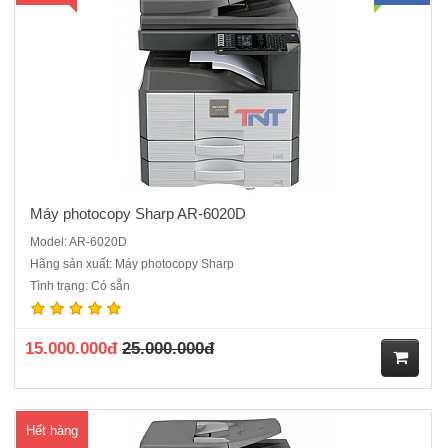
Máy photocopy Sharp AR-6020D
Model: AR-6020D
Hãng sản xuất: Máy photocopy Sharp
Máy photocopy Sharp AR-6023D: Sharpdesk Mobile kết nối máy
Tình trạng: Có sẵn
Photocopy với Điện thoại di độngChức năng chuẩn: Copy - In - Scan
Màu Tốc độ copy - in: 23 trang/phút A4.Khổ giấy sao chụp: A3 –
A5.Bộ nhớ trong: 64 MB,bản chụp đầu tiên..
15.000.000đ
25.000.000đ
M
Hết hàng
ua