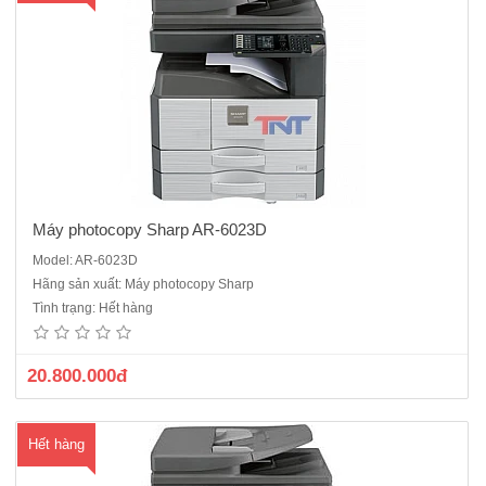
hà
ng
Máy photocopy Sharp AR-6023D
Model: AR-6023D
Máy photocopy Sharp AR-6023N Sản phẩm thay thế cho Sharp AR-
Hãng sản xuất: Máy photocopy Sharp
5623NV . Được trang bị tốc độ 23 trang / phút, Photocopy được cả khổ
Tình trạng: Hết hàng
A4 và A3 rõ ràng là rất hữu ích cho người sử dụng. Ngoài ra, Sharp
AR-6023N được trang bị thêm chức năng in mạng, bộ tự đ..
20.800.000đ
Hết hàng