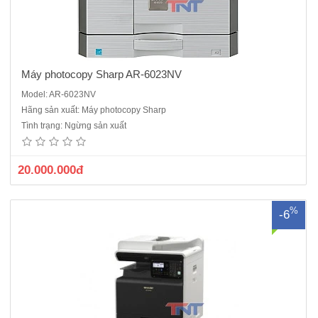
Máy photocopy Sharp AR-6023NV
Model: AR-6023NV
Máy photocopy Sharp BP-20M24 mới 100%Chức năng:
Hãng sản xuất: Máy photocopy Sharp
Photocopy/in/scanSao chụp/in kỹ thuật số (SOPM)Tốc độ copy/in
Tình trạng: Ngừng sản xuất
mạng: 24 bản/phút A4Khổ giấy lớn nhất A3, nhỏ nhất A6Phóng to thu
nhỏ từ : 25 – 400%Màn hình hiển thị LCD 5 dòng .Bộ phận nạp và đảo
b..
20.000.000đ
%
-6