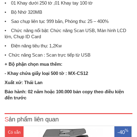
• 01 Khay dưới 250 tờ ,01 Khay tay 100 tờ
• Bộ Nhớ 320MB
• Sao chụp liên tục 999 bản, Phóng thu: 25 – 400%
• Chức năng nổi bật: Chức năng Scan USB, Màn hình LCD
lớn, Chụp ID Card
• Điện năng tiêu thụ: 1,2Kw
• Chức năng Scan : Scan trực tiếp từ USB
+ Bộ phận chọn mua thêm:
- Khay chứa giấy loại 500 tờ : MX-CS12
Xuất xứ: Thái Lan
Máy photocopy Sharp AR-6020DChức năng chuẩn: Copy - In - Scan
MàuKhổ giấy sao chụp: A3 – A5.Tốc độ copy - in: 20 trang/phút A4.Bộ
Bảo hành: 02 năm hoặc 100.000 bản copy theo điều kiện
nhớ trong: 64 MBBản chụp đầu tiên 6,4 giâyĐảo bản sao 2 mặt tự
đến trước
động (in 2 mặt): Có sẵnCopy liên tục từ : 01 ..
Sản phẩm liên quan
%
-40
Có sẵn