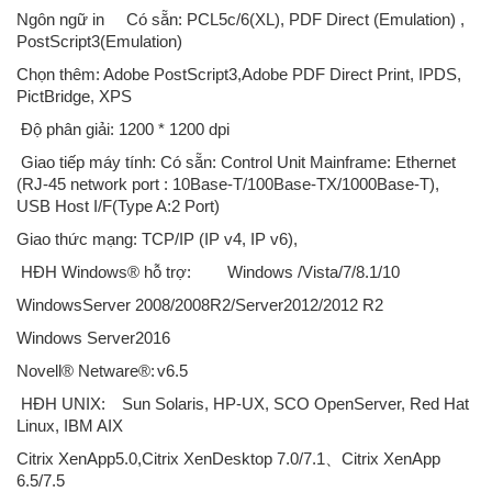
Ngôn ngữ in
Có sẵn: PCL5c/6(XL), PDF Direct (Emulation) ,
PostScript3(Emulation)
Chọn thêm: Adobe PostScript3,Adobe PDF Direct Print, IPDS,
PictBridge, XPS
Độ phân giải: 1200 * 1200 dpi
Giao tiếp máy tính: Có sẵn: Control Unit Mainframe: Ethernet
(RJ-45 network port : 10Base-T/100Base-TX/1000Base-T),
USB Host I/F(Type A:2 Port)
Giao thức mạng: TCP/IP (IP v4, IP v6),
HĐH Windows® hỗ trợ:
Windows /Vista/7/8.1/10
WindowsServer 2008/2008R2/Server2012/2012 R2
Windows Server2016
Novell® Netware®:
v6.5
HĐH UNIX:
Sun Solaris, HP-UX, SCO OpenServer, Red Hat
Linux, IBM AIX
Citrix XenApp5.0,Citrix XenDesktop 7.0/7.1、Citrix XenApp
6.5/7.5