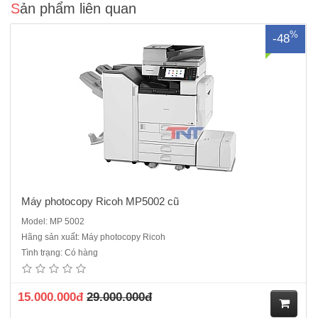
Sản phẩm liên quan
%
-48
Máy photocopy Ricoh MP5002 cũ
Model: MP 5002
Hãng sản xuất: Máy photocopy Ricoh
Máy Photocopy màu Fuji Xerox WorkCentre 7855 cũChức năng :Copy,
Tình trạng: Có hàng
Email, Print, Scan qua cổng mạngTốc độ Copy/Print: 55trang
/phútThời gian chụp bản đầu tiên: Màu ~13-7s /Đen trắng: ~11-
6sDung lưng giấy tối đa:5,140 tờChức năng Sao chụp (Copy):Độ
15.000.000đ
29.000.000đ
phân ..