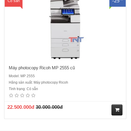
-25
Có sẵn
ua
hà
ng
Máy photocopy Ricoh MP 2555 cũ
Model: MP 2555
Hãng sản xuất: Máy photocopy Ricoh
Tình trạng: Có sẵn
22.500.000đ
30.000.000đ
M