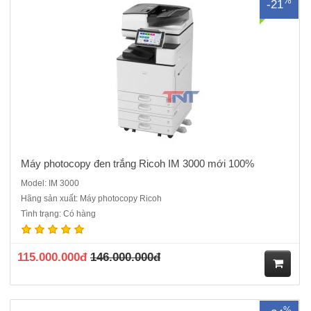
%
-21
ua
hà
ng
Máy photocopy đen trắng Ricoh IM 3000 mới 100%
Model: IM 3000
Hãng sản xuất: Máy photocopy Ricoh
Máy photocopy đen trắng Ricoh IM 3500 mới 100%. Hàng Chính
Tình trạng: Có hàng
hãng nguyên đai, nguyên kiện , CO, CQ chính hãng. Chức năng
chính: Photocopy, In mạng, Scan màu Tốc độ sao chụp liên tục: 35
bản A4 / phútMàn hình điều khiển: Màn hình cảm ứng..
115.000.000đ
146.000.000đ
M
%