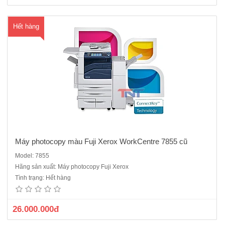
M
Hết hàng
ua
hà
ng
Máy photocopy màu Fuji Xerox WorkCentre 7855 cũ
Model: 7855
Máy Photocopy màu Fuji Xerox WorkCentre 7845 cũChức năng :Copy,
Hãng sản xuất: Máy photocopy Fuji Xerox
Email, Print, Scan qua cổng mạngTốc độ Copy/Print: 35trang
Tình trạng: Hết hàng
/phútThời gian chụp bản đầu tiên: Màu ~13-7s /Đen trắng: ~11-
6sDung lượng giấy tối đa:5,140 tờChức năng Sao chụp (Copy):Độ
phân..
26.000.000đ