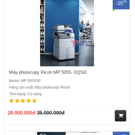
%
-20
Máy photocopy Ricoh MP 5055. DQSD
Model: MP 5055SP
Hãng sản xuất: Máy photocopy Ricoh
Máy photocopy đen trắng Ricoh IM 2500 mới 100%Chức năng chính:
Tình trạng: Có hàng
Photocopy , in, scan (mạng)Màn hình cảm ứng thông minh 10.1
inchBao gồm: Hộp mực in, Bộ nạp và đảo bản gốc DF3110,Chân kê
thép,Bộ nạp và đảo bản sao: Có sẵnTốc độ sao chụp liên tục:..
28.000.000đ
35.000.000đ
M