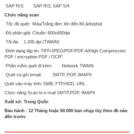
SAP R/3:
SAP R/3, SAP S/4
Chức năng scan
Tốc độ quét: Màu/Trắng đen: lên đến 80 ảnh/phút
Độ phân giải: Chuẩn: 600x600dpi
Tối đa:
1.200 dpi (TWAIN)
Định dạng tập tin: TIFF/JPEG/PDF/PDF-A/High Compression
PDF / encryption PDF / OCR*
Phần mềm quét đi kèm:
Network TWAIN
Quét và gởi email:
SMTP, POP, IMAP4
Quét vào máy tính: SMB, FTP,HDD, URL
Chức năng Scan to e-mail SMTP,POP, IMAP4
Xuất xứ: Trung Quốc
Máy Photocopy Ricoh MP5002 ( copy/in/scan mạng) là dòng máy cũ
nhập khẩu sản xuất năm 2014/2015CHỨC NĂNG SAO CHỤPQuét,
Bảo hành : 12 Tháng hoặc 50.000 bản chụp tùy theo đk nào
tạo ảnh bằng 2 tia laser và in bằng tĩnh điệnTốc độ sao chụp: 50 trang/
đến trước
phútĐộ phân giải: 600 x 600 dpiSao chụp liên tục 999 ..