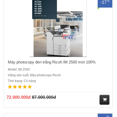
%
-17
ua
hà
ng
Máy photocopy đen trắng Ricoh IM 2500 mới 100%
Model: IM 2500
Hãng sản xuất: Máy photocopy Ricoh
Máy photocopy đen trắng Ricoh IM 3000 máy mới 100%, Hàng chính
Tình trạng: Có hàng
hãng, Hàng nguyên đai, nguyên kiện , đầy đủ CO,CQ mới 100%Chức
năng chính: Photocopy, In mạng, Scan màu Tốc độ sao chụp liên tục:
30 bản A4 / phútMàn hình điều khiển: Màn hình cảm ứn..
72.000.000đ
87.000.000đ
M