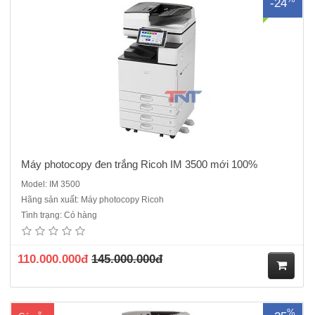
-24
ua
hà
ng
Máy photocopy đen trắng Ricoh IM 3500 mới 100%
Model: IM 3500
Hãng sản xuất: Máy photocopy Ricoh
Máy photocopy Ricoh MP 2555 cũ là dòng máy ĐQSD - Máy Renew
Tình trạng: Có hàng
cao cấp cho văn phòng tại sao khách hàng lại không lựa chọn, một
chiếc máy đáp ứng được các yêu cầu tương đương với một chiếc máy
mới chính hãng, nhưng tiết kiệm được chi phí lên..
110.000.000đ
145.000.000đ
M
%