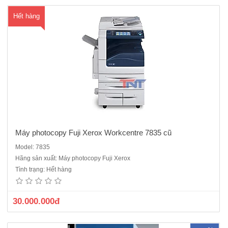
Hết hàng
Máy photocopy Fuji Xerox Workcentre 7835 cũ
Model: 7835
Máy Photocopy Ricoh MP 5055 Hàng cũ nhập khẩuMàn hình cảm
Hãng sản xuất: Máy photocopy Fuji Xerox
ứng 10,1 inch, hoàn toàn không còn có nút phím cứng khi phải thao
Tình trạng: Hết hàng
tác các hoạt động như Copy hay Scan sẽ đem lại cảm giác thân thiện
cho người dùng giống như đang sử dụng một chiếc Smatp..
30.000.000đ