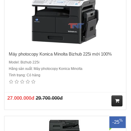
ng
Máy photocopy Konica Minolta Bizhub 225i mới 100%
Model: Bizhub 225i
Hãng sản xuất: Máy photocopy Konica Minolta
Tình trạng: Có hàng
MÁY PHOTOCOPY KONICA MINOLTA BIZHUB 658E - Máy renew là
dòng máy cũ độ mới cao.Chức năng : Sao chụp, In mạng, Quét mạng
màuMàn hình điều khiển cảm ứng màu 9 inch.Tốc độ sao chụp/in: 65
bản/phút (A4)Đảo bản sao: có sẵn (cho phép in 2 mặt t..
27.000.000đ
29.700.000đ
M
%
-25
ua