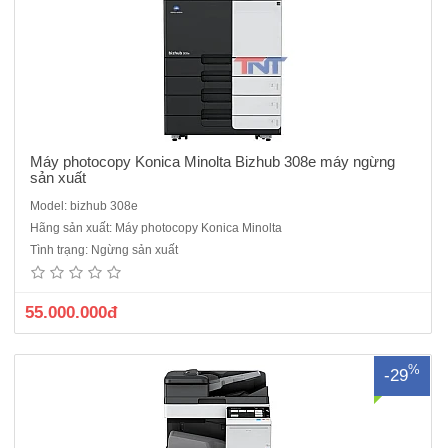
Máy photocopy Konica Minolta Bizhub 308e máy ngừng
sản xuất
Model: bizhub 308e
Máy photocopy Konica Minolta bizhub 458e - Tốc độ sao chụp/in: 45
Hãng sản xuất: Máy photocopy Konica Minolta
bản A4/phút.- Màn hình cảm ứng màu: LCD 9 inch, cảm ứng đa điểm
Tình trạng: Ngừng sản xuất
tích hợp trình duyệt web- Thời gian copy bản đầu tiên : 4.0 giây- Thời
gian khởi động : 20 giây - Khổ giấy sao..
55.000.000đ
%
-29