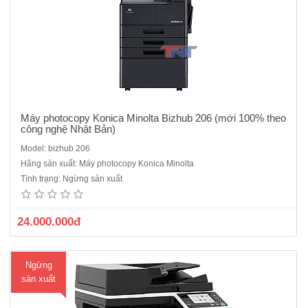
Máy photocopy Konica Minolta Bizhub 206 (mới 100% theo
công nghệ Nhật Bản)
Model: bizhub 206
Máy Photocopy Konica Minolta Bizhub 306i - Thiết bị mới 100%
Hãng sản xuất: Máy photocopy Konica Minolta
nguyên đai nguyên kiện đúng chủng loại xuất xứ của hãng.- Chức
Tình trạng: Ngừng sản xuất
năng: Sao chụp, In mạng, Quét mạng.- Tốc độ sao chụp/in: 30bản
A4/phút- In và Scan trực tiếp thông qua USB- Dung lượng bộ..
24.000.000đ
Ngừng
sản xuất