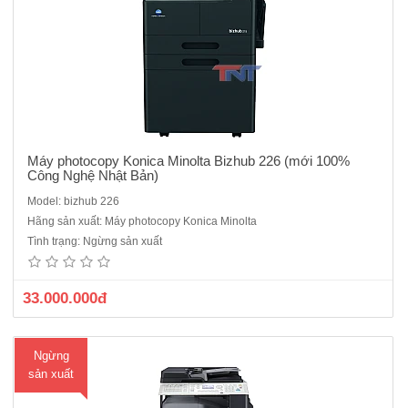
Máy photocopy Konica Minolta Bizhub 226 (mới 100%
Công Nghệ Nhật Bản)
Model: bizhub 226
Máy photocopy Konica Minolta bizhub 206 ( mới 100% theo công
Hãng sản xuất: Máy photocopy Konica Minolta
nghệ Nhật Bản)Cấu hình cơ bản: bizhub 206 CPS (OC 512 :Nắp đậy
Tình trạng: Ngừng sản xuất
+ AD 509 :Bộ đảo bản sao + NC504:Kết nối cổng mạng + MK749 màn
hình đk)Chức năng chính: C..
33.000.000đ
Ngừng
sản xuất