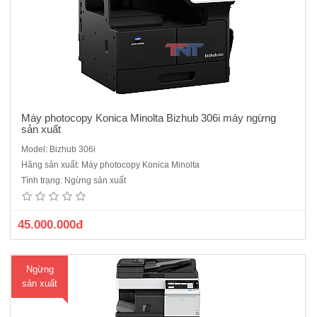
Máy photocopy Konica Minolta Bizhub 306i máy ngừng
sản xuất
Model: Bizhub 306i
Máy photocopy Konica Minolta bizhub 308e -Thiết bị mới 100%
Hãng sản xuất: Máy photocopy Konica Minolta
nguyên đai nguyên kiện đúng chủng loại xuất xứ của hãng. Cấu hình:
Tình trạng: Ngừng sản xuất
BIZHUB 308 + ARDF + Duplex + Paper Tray + Network- Chức năng:
Sao chụp, In mạng, Quét mạng.- Tốc độ sao chụp/in:..
45.000.000đ
Ngừng
sản xuất