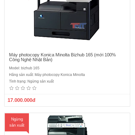
Máy photocopy Konica Minolta Bizhub 165 (mới 100%
Công Nghệ Nhật Bản)
Model: bizhub 165
Máy photocopy Konica Minolta bizhub 226 ( mới 100% theo công
Hãng sản xuất: Máy photocopy Konica Minolta
nghệ Nhật Bản)Cấu hình cơ bản: bizhub 226 CPS (OC 512 :Nắp đậy
Tình trạng: Ngừng sản xuất
+ AD 509 :Bộ đảo bản sao + NC504:Kết nối cổng mạng + MK749 màn
hình đk)Chức năng chính: Copy, In mạng, Scan ..
17.000.000đ
Ngừng
sản xuất