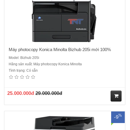
ng
Máy photocopy Konica Minolta Bizhub 205i mới 100%
Model: Bizhub 205i
Hãng sản xuất: Máy photocopy Konica Minolta
Tình trạng: Có sẵn
Máy photocopy Konica Minolta Bizhub 225i Mới 100% Hàng Chính
hãng, Nguyên đai nguyên kiện- Chức năng chuẩn : Copy - In - Quét
màu- Tốc độ sao chụp/in : 22 trang A4/phút- Màn hình : Màn hình led
đen trắng, hiển thị theo dòng- Bộ nhớ RAM : 256MB- Khổ g..
25.000.000đ
29.000.000đ
M
%
-9
ua
hà