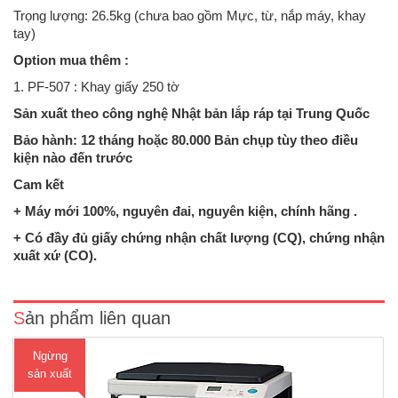
Trọng lượng: 26.5kg (chưa bao gồm Mực, từ, nắp máy, khay
tay)
Option mua thêm :
1. PF-507 : Khay giấy 250 tờ
Sản xuất theo công nghệ Nhật bản lắp ráp tại Trung Quốc
Bảo hành: 12 tháng hoặc 80.000 Bản chụp tùy theo điều
kiện nào đến trước
Cam kết
+ Máy mới 100%, nguyên đai, nguyên kiện, chính hãng .
Konica Minolta thông báo về việc đưa ra thị trường sản phẩm mới Máy
Photocopy Konica Minolta bizhub 185/165, thiết bị đa chức năng 3-in-
+ Có đầy đủ giấy chứng nhận chất lượng (CQ), chứng nhận
1 gọn nhẹ, đáp ứng nhu cầu rộng rãi nhu cầu về In, Copy và Scan với
xuất xứ (CO).
giao diện đơn giản, dễ sử dụng, thân thiệ..
Sản phẩm liên quan
Ngừng
sản xuất