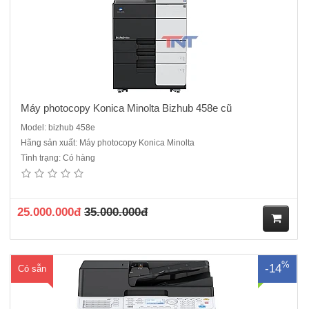
Máy photocopy Konica Minolta Bizhub 458e cũ
Model: bizhub 458e
Hãng sản xuất: Máy photocopy Konica Minolta
Tình trạng: Có hàng
Máy photocopy Konica Minolta Bizhub 205i mới 100% Hàng chính
hãng , Nguyên đai , nguyên kiện- Màn hình điều khiển LCD 5 dòng.-
Chức năng: Copy - In - Scan màu.- Tốc độ in/copy: 20 trang/phút.- Tốc
độ scan: 55/20 trang/phút(trắng đen/màu).- Khổ giấy s..
25.000.000đ
35.000.000đ
M
%
-14
Có sẵn
ua
hà