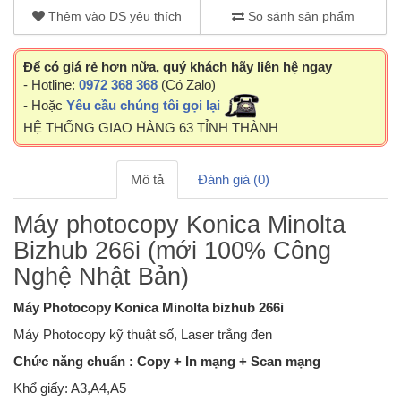
Thêm vào DS yêu thích
So sánh sản phẩm
Để có giá rẻ hơn nữa, quý khách hãy liên hệ ngay
- Hotline:
0972 368 368
(Có Zalo)
- Hoặc
Yêu cầu chúng tôi gọi lại
HỆ THỐNG GIAO HÀNG 63 TỈNH THÀNH
Mô tả
Đánh giá (0)
Máy photocopy Konica Minolta
Bizhub 266i (mới 100% Công
Nghệ Nhật Bản)
Máy Photocopy Konica Minolta bizhub 266i
Máy Photocopy kỹ thuật số, Laser trắng đen
Chức năng chuẩn : Copy + In mạng + Scan mạng
Khổ giấy: A3,A4,A5