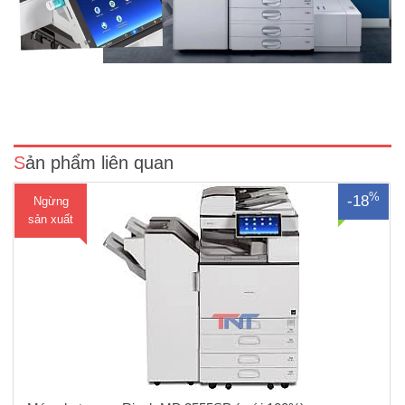
Máy Photocopy Ricoh MP 3555SP mới 100% Máy nhập khẩu nguyên
chiếc, Hàng Chính hãng,Nguyên đai, nguyên kiện. ( Sản phẩm Ricoh
MP3555SP Năm 2021 thay thế bằng máy Photocopy Ricoh
IM3500) Chức năng: Photocopy laser đen t..
Sản phẩm liên quan
%
-18
Ngừng
sản xuất