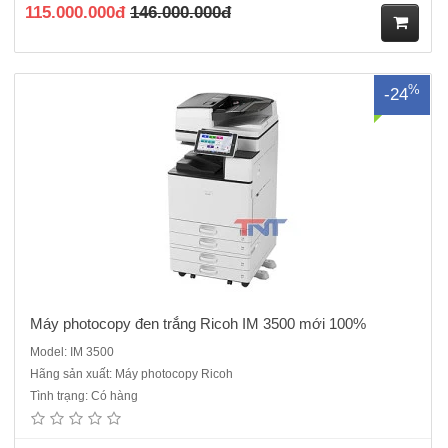
115.000.000đ
146.000.000đ
M
%
-24
ua
hà
ng
Máy photocopy đen trắng Ricoh IM 3500 mới 100%
Model: IM 3500
Hãng sản xuất: Máy photocopy Ricoh
Máy photocopy Ricoh MP 2555 cũ là dòng máy ĐQSD - Máy Renew
Tình trạng: Có hàng
cao cấp cho văn phòng tại sao khách hàng lại không lựa chọn, một
chiếc máy đáp ứng được các yêu cầu tương đương với một chiếc máy
mới chính hãng, nhưng tiết kiệm được chi phí lên..