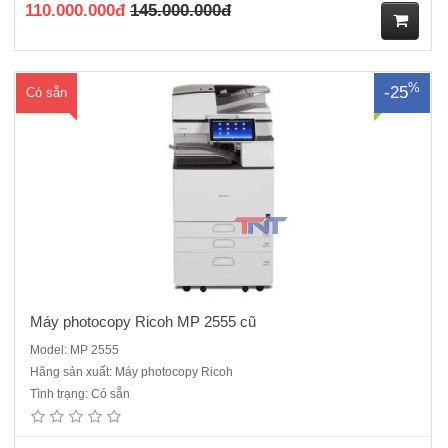
110.000.000đ
145.000.000đ
M
%
-25
Có sẵn
ua
hà
ng
Máy photocopy Ricoh MP 2555 cũ
Model: MP 2555
Hãng sản xuất: Máy photocopy Ricoh
Tình trạng: Có sẵn