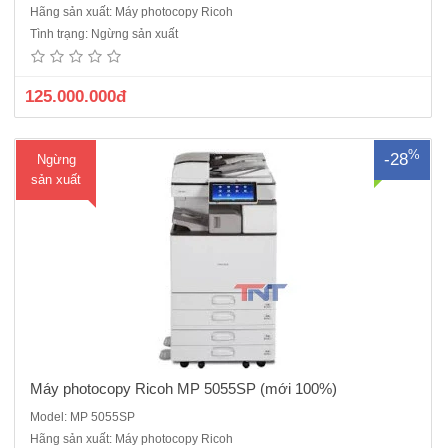
Máy Photocopy Ricoh MP 5055SP mới 100% Máy ricoh MP5055SP
Hãng sản xuất: Máy photocopy Ricoh
năm 2021 ra mắt sản phẩm Máy ricoh IM5000 thay thế Máy nhập
Tình trạng: Ngừng sản xuất
khẩu, Hàng chính hãng , nguyên đai , nguyên kiện .Là máy photocopy
đa chức năng đen trắng với tốc độ 50 trang/p..
125.000.000đ
%
-28
Ngừng
sản xuất
Máy photocopy Ricoh MP 5055SP (mới 100%)
Model: MP 5055SP
Máy Photocopy Ricoh Aficio MP 6503SP máy mới 100% Mới 100%,
Hãng sản xuất: Máy photocopy Ricoh