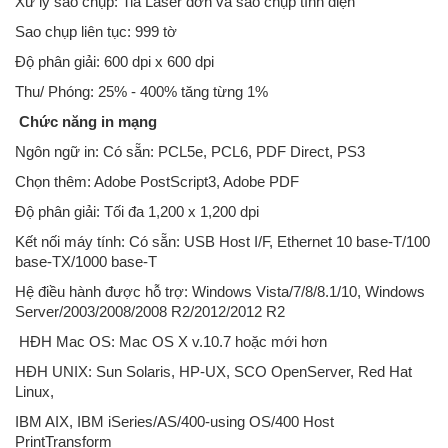
Xử lý sao chụp: Tia Laser đơn và sao chụp tĩnh điện
Sao chụp liên tục: 999 tờ
Độ phân giải: 600 dpi x 600 dpi
Thu/ Phóng: 25% - 400% tăng từng 1%
Chức năng in mạng
Ngôn ngữ in: Có sẵn: PCL5e, PCL6, PDF Direct, PS3
Chọn thêm: Adobe PostScript3, Adobe PDF
Độ phân giải: Tối đa 1,200 x 1,200 dpi
Kết nối máy tính: Có sẵn: USB Host I/F, Ethernet 10 base-T/100
base-TX/1000 base-T
Hệ điều hành được hỗ trợ: Windows Vista/7/8/8.1/10, Windows
Server/2003/2008/2008 R2/2012/2012 R2
HĐH Mac OS: Mac OS X v.10.7 hoặc mới hơn
HĐH UNIX: Sun Solaris, HP-UX, SCO OpenServer, Red Hat
Linux,
IBM AIX, IBM iSeries/AS/400-using OS/400 Host
PrintTransform