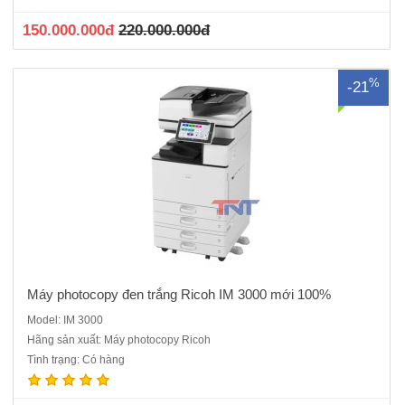
30 bản A4 / phútMàn hình điều khiển: Màn hình cảm ứn..
150.000.000đ
220.000.000đ
%
-21
Máy photocopy đen trắng Ricoh IM 3000 mới 100%
Model: IM 3000
Hãng sản xuất: Máy photocopy Ricoh
Máy photocopy đen trắng Ricoh IM 3500 mới 100%. Hàng Chính
Tình trạng: Có hàng
hãng nguyên đai, nguyên kiện , CO, CQ chính hãng. Chức năng
chính: Photocopy, In mạng, Scan màu Tốc độ sao chụp liên tục: 35
bản A4 / phútMàn hình điều khiển: Màn hình cảm ứng..