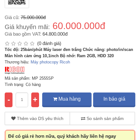
Giá cũ:
75.000.000đ
60.000.000đ
Giá khuyến mãi:
Giá bao gồm VAT:
64.800.000đ
(0 đánh giá)
Tốc độ: 25bản/phút Máy laser đen trắng Chức năng: photo/in/scan
Màn hình cảm ứng 10,1inch Bộ nhớ: Ram 2GB, HDD 320
Thương hiệu:
Máy photocopy Ricoh
Mã sản phẩm: MP 2555SP
Tình trạng: Có hàng
-
+
Mua hàng
In báo giá
Thêm vào DS yêu thích
So sánh sản phẩm
Để có giá rẻ hơn nữa, quý khách hãy liên hệ ngay