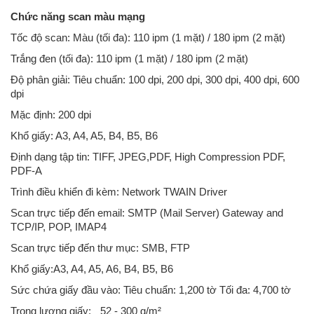
Chức năng scan màu mạng
Tốc độ scan: Màu (tối đa): 110 ipm (1 mặt) / 180 ipm (2 mặt)
Trắng đen (tối đa): 110 ipm (1 mặt) / 180 ipm (2 mặt)
Độ phân giải: Tiêu chuẩn: 100 dpi, 200 dpi, 300 dpi, 400 dpi, 600
dpi
Mặc định: 200 dpi
Khổ giấy: A3, A4, A5, B4, B5, B6
Định dạng tập tin: TIFF, JPEG,PDF, High Compression PDF,
PDF-A
Trình điều khiển đi kèm: Network TWAIN Driver
Scan trực tiếp đến email: SMTP (Mail Server) Gateway and
TCP/IP, POP, IMAP4
Scan trực tiếp đến thư mục: SMB, FTP
Khổ giấy:A3, A4, A5, A6, B4, B5, B6
Sức chứa giấy đầu vào: Tiêu chuẩn: 1,200 tờ Tối đa: 4,700 tờ
Trọng lượng giấy:
52 - 300 g/m²