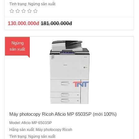
Máy nhập khẩu, Hàng chính hãng, nguyên đai, nguyên kiệnChức
Tình trạng: Ngừng sản xuất
năng chính: Copy - In - Scan- Chia bộ điện tử - Cấp hạn mức cho
người dùng - Lưu tài liệu trong máy - Kết nối trực tiếp Inter..
130.000.000đ
181.000.000đ
Ngừng
sản xuất
Máy photocopy Ricoh Aficio MP 6503SP (mới 100%)
Model: Aficio MP 6503SP
Máy photocopy Ricoh MP 6055SP Mới 100%, Máy nhập khẩu, Hàng
Hãng sản xuất: Máy photocopy Ricoh
chính hãng, nguyên đai, nguyên kiện Chức năng: Copy, In mạng,
Tình trạng: Ngừng sản xuất