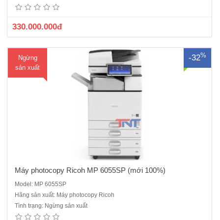
Scan màu mạng, đảo mặt bản chụp , nạp đảo 2 mặt 1 lúc, chia bộ ,
cấp hạn mức sử dụng.Màn hình cảm ứng thông minh 10.1..
330.000.000đ
%
-32
Ngừng
sản xuất
Máy photocopy Ricoh MP 6055SP (mới 100%)
Model: MP 6055SP
Máy photocopy đen trắng Ricoh IM 3000 máy mới 100%, Hàng chính
Hãng sản xuất: Máy photocopy Ricoh
hãng, Hàng nguyên đai, nguyên kiện , đầy đủ CO,CQ mới 100%Chức
Tình trạng: Ngừng sản xuất
năng chính: Photocopy, In mạng, Scan màu Tốc độ sao chụp liên tục: