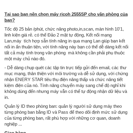
Tại sao bạn nên chọn máy ricoh 2555SP cho văn phòng của
bạn?
Tốc độ 25 bản /phút, chức năng photo,in,scan, màn hình 10'1,
linh kiện giá rẻ. có thể Đảo 2 mặt tự động, Kết nối mạng
Lan,máy tích hợp sẵn tính năng in qua mạng Lan giúp bạn kết
nối in ấn thuận tiện, với tính năng này bạn có thể dễ dàng kết nối
tất cả máy tính trong văn phòng mà không cần phải phụ thuộc
một máy chủ nào đó.
- Dễ dàng chụp quét các tập tin trực tiếp gửi đến email, các thư
mục mạng, thân thiện với môi trường và dễ sử dụng, với chứng
nhận ENERY STAR tiêu thụ điện năng thấp và chức năng tiết
kiệm điện của nó. Tính năng chuyển máy sang chế độ nghỉ khi
không dùng đến nhưng máy vẫn có thể tự động nhận dữ liệu và
in.
Quản lý ID theo phòng ban: quản lý người sử dụng máy theo
từng phòng ban bằng ID và Pass để theo dõi định mức sử dụng
của từng phòng ban, rất phù hợp với những cơ quan, doanh
nghiệp ...
Giao hàng