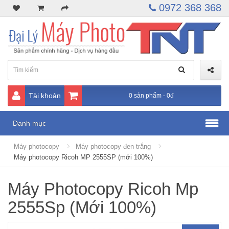
0972 368 368
Tài khoản
0 sản phẩm - 0đ
Danh mục
Máy photocopy
Máy photocopy đen trắng
Máy photocopy Ricoh MP 2555SP (mới 100%)
Máy Photocopy Ricoh Mp
2555Sp (Mới 100%)