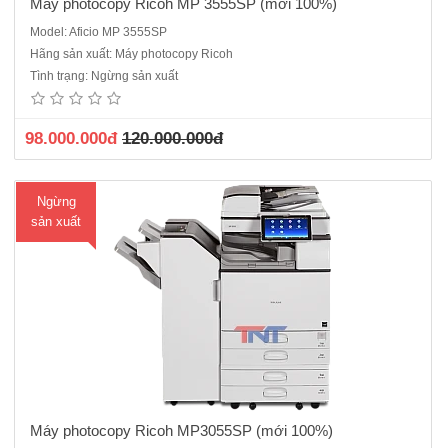
Máy photocopy Ricoh MP 3555SP (mới 100%)
Model: Aficio MP 3555SP
Máy Photocopy Ricoh MP3055SP Mới 100%( Sản phẩm máy ricoh
Hãng sản xuất: Máy photocopy Ricoh
M3055SP thay thế model năm 2021 là Ricoh IM3000 .)Chức năng có
Tình trạng: Ngừng sản xuất
sẵn: Photocopy laser đen trắng, In mạng, Scan màu - Kết nối với máy
tính qua cổng mạng Tốc độ in/copy: 30 t..
98.000.000đ
120.000.000đ
Ngừng
sản xuất
Máy photocopy Ricoh MP3055SP (mới 100%)