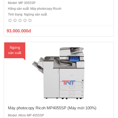
Model: MP 3055SP
Máy photocopy Ricoh MP4055SP (Máy mới 100%)(Máy ricoh
Hãng sản xuất: Máy photocopy Ricoh
MP4055SP năm 2021 ra mắt sp Ricoh IM4000 tương đương) Thiết bị
Tình trạng: Ngừng sản xuất
nhập khẩu, Hàng chính hãng, nguyên đai, nguyên kiện Là máy
photocopy đa chức năng đen trắng với tốc độ 40 t..
93.000.000đ
Ngừng
sản xuất
Máy photocopy Ricoh MP4055SP (Máy mới 100%)
Model: Aficio MP 4055SP