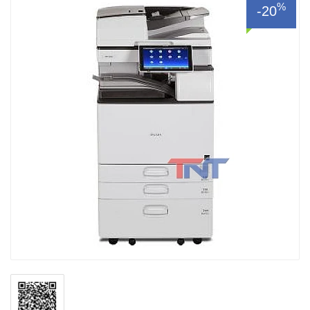
%
-20