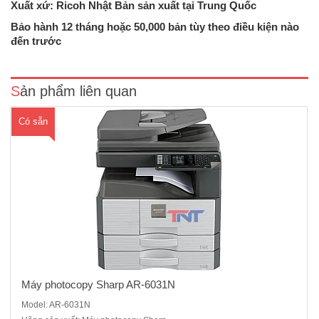
Xuất xứ: Ricoh Nhật Bản sản xuất tại Trung Quốc
Máy photocopy Sharp AR-6031N- Chức năng chính : Copy- in mạng-
scan màu- in 2 mặt- chia bộ điện tử- Tốc độ : 31 trang /phút - Độ phân
Bảo hành 12 tháng hoặc 50,000 bản tùy theo điều kiện nào
giải : 600x600dpi, Chia bộ điện tử lắp sẵn- Bộ tự động đảo bản sao
đến trước
có sẵn trong máy- Khổ giấy: Max A3 (11..
Sản phẩm liên quan
Có sẵn
Máy photocopy Sharp AR-6031N
Model: AR-6031N