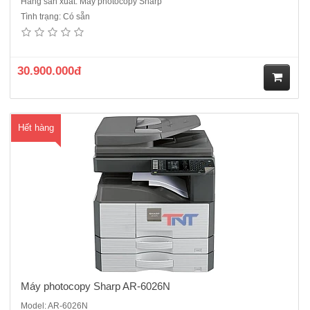
Hãng sản xuất: Máy photocopy Sharp
Tình trạng: Có sẵn
Máy photocopy Sharp AR-6026N- Chức năng chính : Copy- in mạng-
scan màu- in 2 mặt- chia bộ điện tử- Tốc độ :26 trang /phút Bộ tự động
đảo bản sao có sẵn trong máy- Độ phân giải : 600x600dpi, Chia bộ
điện tử lắp sẵn- Khổ giấy: Max A3 (11 "x..
30.900.000đ
M
Hết hàng
ua
hà
ng
Máy photocopy Sharp AR-6026N
Model: AR-6026N