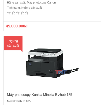
Hãng sản xuất: Máy photocopy Canon
Máy Photocopy Konica Minolta bizhub 185: kỹ thuật số, Laser trắng
Tình trạng: Ngừng sản xuất
đenChức năng: Copy + In + Scan qua cổng USBTốc độ: 18 bản/phút.
Khổ giấy lớn nhất: A5 - A3Khay giấy vào : 1 khay x 250 tờ, Khay giấy
tay : 100 tờ Thu Nhỏ / Phóng to : 5..
45.000.000đ
Ngừng
sản xuất
Máy photocopy Konica Minolta Bizhub 185
Model: bizhub 185