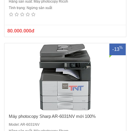
Hãng sản xuất: Máy photocopy Ricoh
Máy photocopy Sharp AR-6031NV mới 100%- Chức năng chính :
Tình trạng: Ngừng sản xuất
Copy- in mạng- scan màu- in 2 mặt- chia bộ điện tử- Tốc độ : 31 trang
/phút - Độ phân giải : 600x600dpi, Chia bộ điện tử lắp sẵn- Bộ tự
động đảo bản sao có sẵn trong máy- Khay nạp v..
80.000.000đ
%
-13
Máy photocopy Sharp AR-6031NV mới 100%
Model: AR-6031NV
Hãng sản xuất: Máy photocopy Sharp