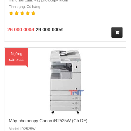
Hãng sản xuất: Máy photocopy Ricoh
Tình trạng: Có hàng
Máy photocopy Canon iR2525W là model thay thế cho mã cũ
iR2525.Chức năng chuẩn: Copy – In mạng – Scan màu mạng.Tốc độ
copy: 25 trang A4/phút.15 trang/phút đối với A3Màn hình LCD cảm
ứng Tiếng Việt.Sao chụp liên tục từ 01 - 999 copy..Bộ đảo bản sao (D..
26.000.000đ
29.000.000đ
M
Ngừng
ua
sản xuất
hà
ng
Máy photocopy Canon iR2525W (Có DF)
Model: iR2525W