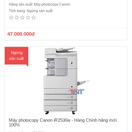
Hãng sản xuất: Máy photocopy Canon
Máy photocopy Canon iR2530w Model thay thế cho Canon iR2530
Tình trạng: Ngừng sản xuất
cũ.Chức năng chuẩn: Copy – In mạng – Scan màu mạng.Tốc độ copy:
30 trang A4/phút, 15 trang A3/ phút,Khổ giấy tối đa : A6 - A3.Bộ đảo
bản sao (Dupplex Unit) : Có Sẵn.Bộ nạp và đảo bản gốc tự ..
47.000.000đ
Ngừng
sản xuất
Máy photocopy Canon iR2530w - Hàng Chính hãng mới
100%