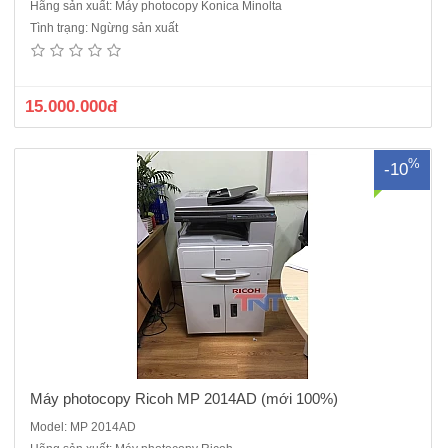
Hãng sản xuất: Máy photocopy Konica Minolta
Máy photocopy Ricoh MP 2014AD + Kệ gỗ ( Mới 100%) Hàng chính
Tình trạng: Ngừng sản xuất
hãng, nguyên đai, nguyên kiện. Là loại máy photocopy đa chức năng
in đen trắng với tốc độ 20trang/phút, khổ giấy A3,A4,A5. Đây là dòng
máy giá rẻ mang lại hiệu quả cao nhất cho văn phòng củ..
15.000.000đ
%
-10
Máy photocopy Ricoh MP 2014AD (mới 100%)
Model: MP 2014AD