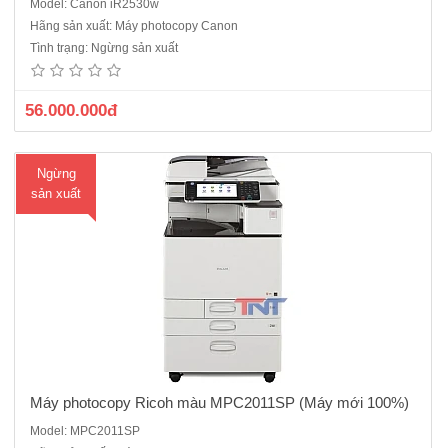
Model: Canon iR2530w
Chức năng chính: Photocopy màu - In màu- scan màuTốc độ : 20
Hãng sản xuất: Máy photocopy Canon
Trang/ phút Sao chụp liên tục: 999 tờ/ Độ phân giải Photocopy : 600
Tình trạng: Ngừng sản xuất
dpiĐộ phân giải in 1.200 x 1.200 dpi Thu nhỏ- Phóng to: 25-400%/
(A6-A3) Khổ giấy : A3, A4, A5, A6, B4, B5, B6&..
56.000.000đ
Ngừng
sản xuất
Máy photocopy Ricoh màu MPC2011SP (Máy mới 100%)
Model: MPC2011SP