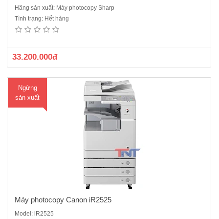
Hãng sản xuất: Máy photocopy Sharp
Máy photocopy Canon iR2525Chức năng chuẩn: Copy – In mạng –
Tình trạng: Hết hàng
Scan màu mạng.Tốc độ copy: 25 trang A4/phút.Màn hình LCD cảm
ứng Tiếng Việt.Sao chụp liên tục từ 01 - 999 copy..Bộ đảo bản sao
(Dupplex Unit) : Có Sẵn.Bộ nạp và đảo bản gốc tự động (DADF – A..
33.200.000đ
Ngừng
sản xuất
Máy photocopy Canon iR2525
Model: iR2525