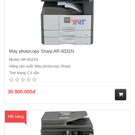
Máy photocopy Sharp AR-6031N
Model: AR-6031N
Hãng sản xuất: Máy photocopy Sharp
Máy photocopy Sharp AR-6026N- Chức năng chính : Copy- in mạng-
Tình trạng: Có sẵn
scan màu- in 2 mặt- chia bộ điện tử- Tốc độ :26 trang /phút Bộ tự động
đảo bản sao có sẵn trong máy- Độ phân giải : 600x600dpi, Chia bộ
điện tử lắp sẵn- Khổ giấy: Max A3 (11 "x..
30.900.000đ
M
Hết hàng
ua
hà