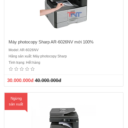
Máy photocopy Sharp AR-6026NV mới 100%
Model: AR-6026NV
Máy photocopy Sharp AR-6020DV mới 100%• Chức năng:
Hãng sản xuất: Máy photocopy Sharp
Photocopy , in , scan màu • Sao chụp/in kỹ thuật số (SOPM)• Tốc độ
Tình trạng: Hết hàng
Copy/in: 20 bản/phút A4 • Bộ phận phân trang điện tử có sẵn• Bộ
phận đ..
30.000.000đ
40.000.000đ
Ngừng
sản xuất