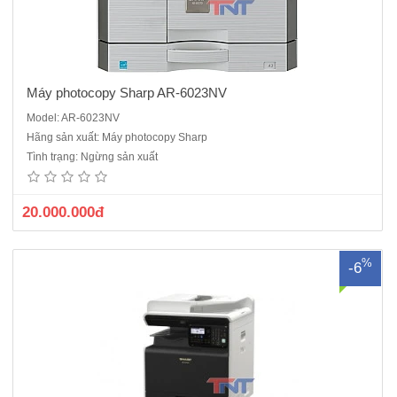
Máy photocopy Sharp AR-6023NV
Model: AR-6023NV
Máy photocopy Sharp BP-20M24 mới 100%Chức năng:
Hãng sản xuất: Máy photocopy Sharp
Photocopy/in/scanSao chụp/in kỹ thuật số (SOPM)Tốc độ copy/in
Tình trạng: Ngừng sản xuất
mạng: 24 bản/phút A4Khổ giấy lớn nhất A3, nhỏ nhất A6Phóng to thu
nhỏ từ : 25 – 400%Màn hình hiển thị LCD 5 dòng .Bộ phận nạp và đảo
b..
20.000.000đ
%
-6