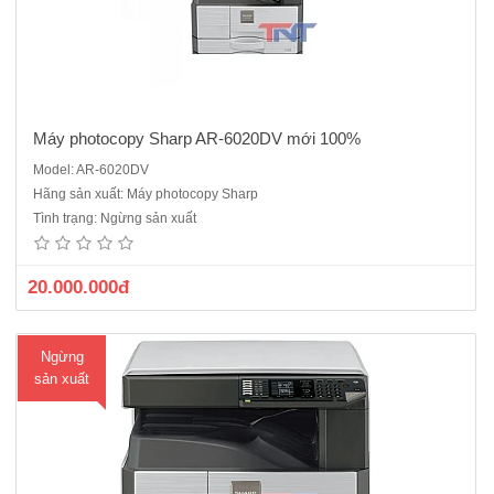
Máy photocopy Sharp AR-6020DV mới 100%
Model: AR-6020DV
Máy photocopy Sharp AR-6023NV mới 100%Chức năng cơ bản:
Hãng sản xuất: Máy photocopy Sharp
Copy - In mạng - Scan màu- in 2 mặt tự động• Sao chụp/in kỹ thuật
Tình trạng: Ngừng sản xuất
số (SOPM)• Tốc độ Copy: 23 bản/phút A4 • Tốc độ In mạng : 23
bản/phút A..
20.000.000đ
Ngừng
sản xuất