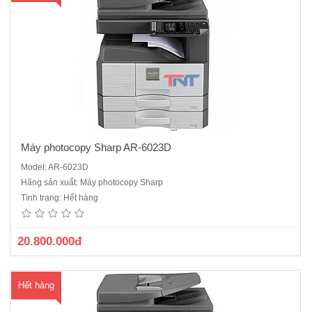
hà
ng
Máy photocopy Sharp AR-6023D
Model: AR-6023D
Máy photocopy Sharp AR-6023N Sản phẩm thay thế cho Sharp AR-
Hãng sản xuất: Máy photocopy Sharp
5623NV . Được trang bị tốc độ 23 trang / phút, Photocopy được cả khổ
Tình trạng: Hết hàng
A4 và A3 rõ ràng là rất hữu ích cho người sử dụng. Ngoài ra, Sharp
AR-6023N được trang bị thêm chức năng in mạng, bộ tự đ..
20.800.000đ
Hết hàng