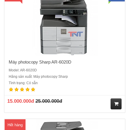
Máy photocopy Sharp AR-6020D
Model: AR-6020D
Hãng sản xuất: Máy photocopy Sharp
Máy photocopy Sharp AR-6023D: Sharpdesk Mobile kết nối máy
Tình trạng: Có sẵn
Photocopy với Điện thoại di độngChức năng chuẩn: Copy - In - Scan
Màu Tốc độ copy - in: 23 trang/phút A4.Khổ giấy sao chụp: A3 –
A5.Bộ nhớ trong: 64 MB,bản chụp đầu tiên..
15.000.000đ
25.000.000đ
M
Hết hàng
ua