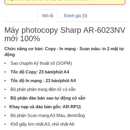
Mô tả
Đánh giá (0)
Máy photocopy Sharp AR-6023NV
mới 100%
Chức năng cơ bản: Copy - In mạng - Scan màu- in 2 mặt tự
động
• Sao chụp/in kỹ thuật số (SOPM)
• Tốc độ Copy: 23 bản/phút A4
• Tốc độ In mạng : 23 bản/phút A4
• Bộ phận phân trang điện tử có sẵn
• Bộ phận đảo bản sao tự động có sẵn
• Khay nạp và đảo bản gốc: AR-RP11
• Bộ phận Scan mạng A3 Màu, đen/trắng
• Khổ giấy lớn nhất A3, nhỏ nhất A6