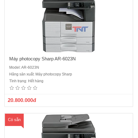
Máy photocopy Sharp AR-6023N
Model: AR-6023N
Máy photocopy Sharp AR-6031N- Chức năng chính : Copy- in mạng-
Hãng sản xuất: Máy photocopy Sharp
scan màu- in 2 mặt- chia bộ điện tử- Tốc độ : 31 trang /phút - Độ phân
Tình trạng: Hết hàng
giải : 600x600dpi, Chia bộ điện tử lắp sẵn- Bộ tự động đảo bản sao
có sẵn trong máy- Khổ giấy: Max A3 (11..
20.800.000đ
Có sẵn