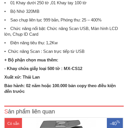
• 01 Khay dưới 250 tờ ,01 Khay tay 100 tờ
• Bộ Nhớ 320MB
• Sao chụp liên tục 999 bản, Phóng thu: 25 – 400%
• Chức năng nổi bật: Chức năng Scan USB, Màn hình LCD
lớn, Chụp ID Card
• Điện năng tiêu thụ: 1,2Kw
• Chức năng Scan : Scan trực tiếp từ USB
+ Bộ phận chọn mua thêm:
- Khay chứa giấy loại 500 tờ : MX-CS12
Xuất xứ: Thái Lan
Máy photocopy Sharp AR-6020DChức năng chuẩn: Copy - In - Scan
MàuKhổ giấy sao chụp: A3 – A5.Tốc độ copy - in: 20 trang/phút A4.Bộ
Bảo hành: 02 năm hoặc 100.000 bản copy theo điều kiện
nhớ trong: 64 MBBản chụp đầu tiên 6,4 giâyĐảo bản sao 2 mặt tự
đến trước
động (in 2 mặt): Có sẵnCopy liên tục từ : 01 ..
Sản phẩm liên quan
%
-40
Có sẵn