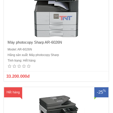
ng
Máy photocopy Sharp AR-6026N
Model: AR-6026N
Máy photocopy Sharp AR-6026NV mới 100%Chức năng chuẩn: copy,
Hãng sản xuất: Máy photocopy Sharp
in mạng, scan màuTốc độ: 26 trang/phút (A4)Khổ giấy: tối đa A3Bộ
Tình trạng: Hết hàng
nhớ ram: 320MBKhay giấy tiêu chuẩn: 500 tờ x 2 khayKhay giấy tay:
100 tờĐộ phân giải: 600 x 600 dpiPhóng to – thu nhỏ: ..
33.200.000đ
%
-25
Hết hàng