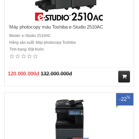
Máy photocopy màu Toshiba e-Studio 2510AC
Model: e-Studio 2510AC
Hãng sản xuất: Máy photocopy Toshiba
Tình trạng: Đặt trước
Máy photocopy Toshiba e-Studio 2528A mới 100%- Máy Photocopy
đen trắng- Chức năng chuẩn: Copy, In, Scan màu - Tốc độ in/copy: 25
trang/phút (A4) - Khổ giấy: tối đa A3 - Bản chụp đầu tiên: 4,3 giây -
Thời gian khởi động: Khoảng 14 giâ..
120.000.000đ
132.000.000đ
M
%
-22
ua
hà
ng