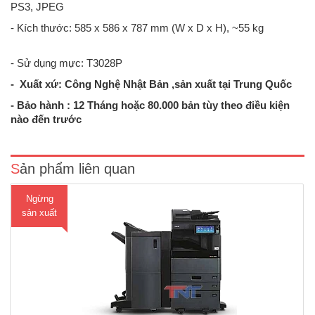
PS3, JPEG
- Kích thước: 585 x 586 x 787 mm (W x D x H), ~55 kg
- Sử dụng mực: T3028P
- Xuất xứ: Công Nghệ Nhật Bản ,sản xuất tại Trung Quốc
Máy photocopy Toshiba e-STUDIO 4508A ( Mới 100%) sản xuất cuối
năm 2016 theo công nghệ và chất lượng Nhật BảnChức năng chính:
- Bảo hành : 12 Tháng hoặc 80.000 bản tùy theo điều kiện
Photocopy - in mạng- scan màu( 2 mặt tự động)Bộ nạp và đảo mặt
nào đến trước
bản gốc RADF MR-3031Bộ đảo bản sao có sẵn trong m..
Sản phẩm liên quan
Ngừng
sản xuất