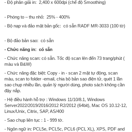
- Độ phân giải in: 2,400 x 600dpi (chế độ Smoothing)
- Phóng to – thu nhỏ: 25% - 400%
- Bộ nạp và đảo mặt bản gốc: có sẵn RADF MR-3033 (100 tờ)
- Bộ đảo bản sao: có sẵn
- Chức năng in: có sẵn
- Chức năng scan: có sẵn. Tốc độ scan lên đến 73 trang/phút (
màu và B&W)
- Chức năng đặc biệt: Copy - in - scan 2 mặt tự động, scan
màu, scan to folder -email, chia bộ bản sao điện tử, quét 1 lần
sao chụp nhiều lần, quản lý người dùng, photo sách không cần
đậy nắp.
- Hệ điều hành hỗ trợ : Windows 11/10/8.1, Windows
Server2022/2019/2016/2012 R2/2012 (64bit), Mac OS 10.12-12,
Linux/Unix, Citrix, SAP, AS/400
- Sao chụp liên tục : 1 - 999 tờ.
- Ngôn ngữ in: PCL5e, PCL5c, PCL6 (PCL XL), XPS, PDF and