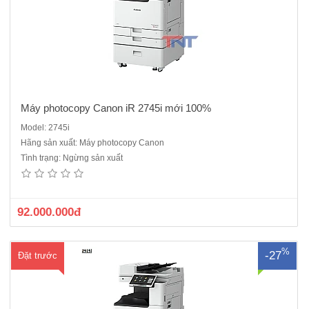
ng
Máy photocopy Canon iR 2745i mới 100%
Model: 2745i
Hãng sản xuất: Máy photocopy Canon
Máy Photocopy Canon IR 2945i mới 100%, Hàng Chính hãngChức
Tình trạng: Ngừng sản xuất
năng chính : Copy, In, QuétTốc độ sao chụp/ in : 45 trang A4/phútSao
chụp liên tục : 9,999 bảnBộ nhớ hệ thống: Tiêu chuẩn: 2 GB RAM;
eMMC 64GB; Chọn thêm 256 GB SSDGiao diện kết nối: 1000Base..
92.000.000đ
%
-27
Đặt trước