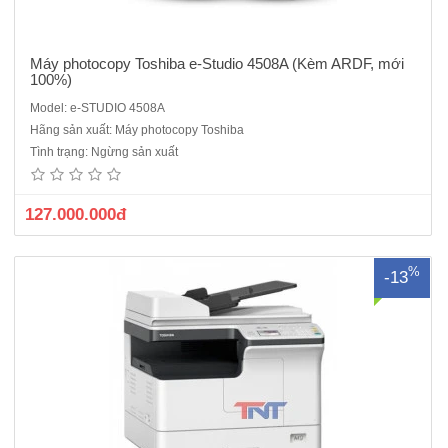
Máy photocopy Toshiba e-Studio 4508A (Kèm ARDF, mới
100%)
Model: e-STUDIO 4508A
Máy photocopy Toshiba e-Studio 2829A mới 100%- Chức năng : Copy
Hãng sản xuất: Máy photocopy Toshiba
- In mạng - Scan màu.- Tốc độ : 28 trang / phút khổ A4.- Độ phân giải :
Tình trạng: Ngừng sản xuất
2400 dpi x 600 dpi.- Thời gian khởi động : 15 giây.- Bản chụp đầu tiên
: 6.4 giây.- Bộ nhớ tiêu chuẩn : 512MB.- Kh..
127.000.000đ
%
-13