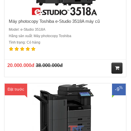
Máy photocopy Toshiba e-Studio 3518A máy cũ
Model: e-Studio 3518A
Hãng sản xuất: Máy photocopy Toshiba
Tình trạng: Có hàng
Máy photocopy màu Toshiba e-Studio 2510AC mới 100% ( Vận
chuyển, lắp đặt, bảo hành miễn phí toàn quốc)Loại máy photocopy
màuChức năng In, Copy, Scan, 2 mặtTốc độ In, Copy: 25 bản/phút.Độ
phân giải in màu cao: 1200 x 600 DPI.Khay giấy: 350 trang. Tối ..
20.000.000đ
38.000.000đ
M
%
-9
Đặt trước
ua
hà
ng