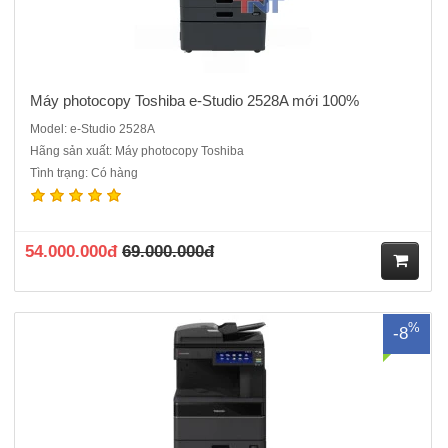
Máy photocopy Toshiba e-Studio 2528A mới 100%
Model: e-Studio 2528A
Hãng sản xuất: Máy photocopy Toshiba
Tình trạng: Có hàng
Máy photocopy Toshiba e-Studio 3028A mới 100% Model mới ra thay
thế dòng 3018A. Dòng máy đời mới chạy ổn định, tuổi thọ vật tư cao.
Dễ sử dụng.- Máy Photocopy đen trắng- Chức năng chuẩn: Copy, In,
Scan màu - Tốc độ in/copy: 30 trang/phút (A4) ..
54.000.000đ
69.000.000đ
M
%
-8
ua
hà
ng