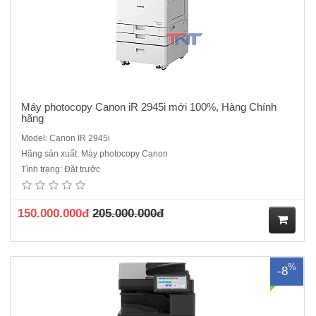
Máy photocopy Canon iR 2945i mới 100%, Hàng Chính
hãng
Model: Canon IR 2945i
Hãng sản xuất: Máy photocopy Canon
Máy Photocopy Ricoh IM 4510 mới 100% - Hàng chính hãng mới
Tình trạng: Đặt trước
100%, Nguyên đai nguyên kiện bắt đầu ra mắt năm 2026Máy bao
gồm( SPDF, Mực in, Chân kê)Chức năng : Copy/ in mạng/ Scan
mạngTốc độ sao chụp/in: 45 trang A4/ phútMàn hình điều khiển: Màn
150.000.000đ
205.000.000đ
hình c..
M
%
-8
ua
hà