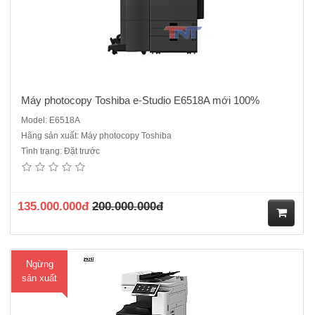
Máy photocopy Toshiba e-Studio E6518A mới 100%
Model: E6518A
Hãng sản xuất: Máy photocopy Toshiba
Tình trạng: Đặt trước
Máy photocopy Canon IR 2745i mới 100%Loại máy: Máy photocopy
laser đen trắng đa chức năngChức năng: Sao chụp (photo) – In –
Scan (quét màu).Bảng điều khiển cảm ứng màu TFT LCD WVGA 7
inch.Tốc độ in/sao chụp: 45 trang /phút khổ A4, 22 trang /phút khổ ..
135.000.000đ
200.000.000đ
M
Ngừng
ua
sản xuất
hà