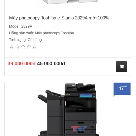
Máy photocopy Toshiba e-Studio 2829A mới 100%
Model: 2829A
Hãng sản xuất: Máy photocopy Toshiba
Tình trạng: Có hàng
Máy photocopy Toshiba e-Studio 3518A máy cũ nhập khẩu dòng
máy đời mới nhất hiện nay, ít kẹt giấy, chạy bền bỉ, Chức năng chuẩn :
Copy - In - Scan màu - Kết nối mạng.- Màn hình: LCD cảm ứng chuẩn
WSVGA màu 10.1 inch- Tốc ..
39.000.000đ
45.000.000đ
M
%
-47
ua
hà
ng