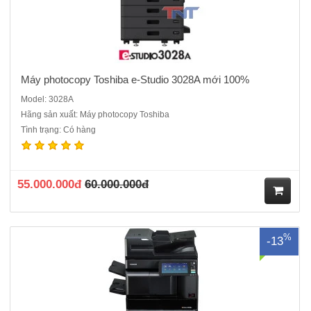
Máy photocopy Toshiba e-Studio 3028A mới 100%
Model: 3028A
Hãng sản xuất: Máy photocopy Toshiba
Tình trạng: Có hàng
Máy photo Toshiba e-Studio 3528A mới 100% ( thay thế 3518A) Chức
năng chuẩn: Copy, In, Scan màu - Tốc độ in/copy: 35 trang/phút (A4) -
Khổ giấy: tối đa A3 - Bản chụp đầu tiên: 3,6 giây - Thời gian khởi động:
Khoảng 16 giây "-..
55.000.000đ
60.000.000đ
M
%
-13
ua
hà
ng