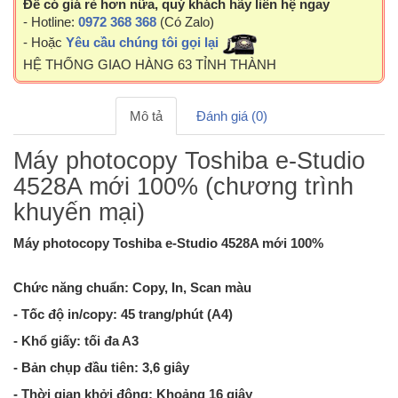
Để có giá rẻ hơn nữa, quý khách hãy liên hệ ngay
- Hotline:
0972 368 368
(Có Zalo)
- Hoặc
Yêu cầu chúng tôi gọi lại
HỆ THỐNG GIAO HÀNG 63 TỈNH THÀNH
Mô tả
Đánh giá (0)
Máy photocopy Toshiba e-Studio
4528A mới 100% (chương trình
khuyến mại)
Máy photocopy Toshiba e-Studio 4528A mới 100%
Chức năng chuẩn: Copy, In, Scan màu
- Tốc độ in/copy: 45 trang/phút (A4)
- Khổ giấy: tối đa A3
- Bản chụp đầu tiên: 3,6 giây
- Thời gian khởi động: Khoảng 16 giây