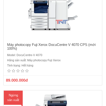
Máy photocopy Fuji Xerox DocuCentre V 4070 CPS (mới
100%)
Model: DocuCentre-V 4070
Máy photocopy Kỹ thuật số Fuji Xerox DC V 2060 CPS ( Mới
Hãng sản xuất: Máy photocopy Fuji Xerox
100%)Chức năng chuẩn: Copy, In mạng, Scan màu mạng.Màn hình
Tình trạng: Hết hàng
điều khiển cảm ứng LCD màu.Khổ giấy sao chụp: A3 – A5.Tốc độ
copy: 25 trang A4/phút.Bộ nhớ chuẩn: 4GBTự động nạp và đảo mặt
bản gốc v..
89.000.000đ
Ngừng
sản xuất