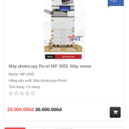
-17
ua
hà
ng
Máy photocopy Ricoh MP 3055. Máy renew
Model: MP 3055
Hãng sản xuất: Máy photocopy Ricoh
Tình trạng: Có hàng
Máy Photocopy Tân trang Fuji Xerox ApeosPort IV 4070 hỗ trợ người
dùng in ấn bằng ứng dụng đám mây và các ứng dụng di động như
Print Utility dành cho IOS/Android, AirPrint, Google Cloud Print dòng
máy sản xuất năm 2016 được làm lại đồng bộ mới &..
25.000.000đ
30.000.000đ
M