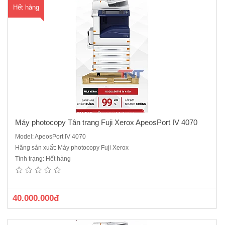
Hết hàng
ua
hà
ng
Máy photocopy Tân trang Fuji Xerox ApeosPort IV 4070
Model: ApeosPort IV 4070
Hãng sản xuất: Máy photocopy Fuji Xerox
Máy Photocopy Tân trang Fuji Xerox ApeosPort IV 5070 hỗ trợ người
Tình trạng: Hết hàng
dùng in ấn bằng ứng dụng đám mây và các ứng dụng di động như
Print Utility dành cho IOS/Android, AirPrint, Google Cloud Print dòng
máy sản xuất năm 2016 được làm lại đồng bộ mới - Máy ..
40.000.000đ