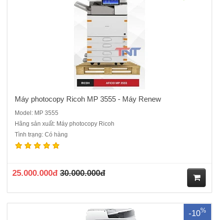
hà
ng
Máy photocopy Ricoh MP 3555 - Máy Renew
Model: MP 3555
Hãng sản xuất: Máy photocopy Ricoh
Tình trạng: Có hàng
Máy Photocopy Fuji Xerox DocuCentre V 4070 CPS - Hàng trưng bày
mới 99%Cấu hình chuẩn : Copy + in mạng + Scan màu Chức năng
copy Tốc độ copy: 45 bản /phút . Bộ nhớ : 4.0GB ( tối đa : 4Gb) Dung
lượng ổ cứng ..
25.000.000đ
30.000.000đ
M
%
-10
ua