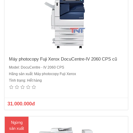
hà
ng
Máy photocopy Fuji Xerox DocuCentre-IV 2060 CPS cũ
Model: DocuCentre - IV 2060 CPS
Hãng sản xuất: Máy photocopy Fuji Xerox
Máy photocopy Kỹ thuật số Fuji Xerox DC V 3060 CPS ( Mới 100%) đã
Tình trạng: Hết hàng
ngừng sản xuất model thay thế là: Máy photocopy Fuji Xerox
Apeosport 3060 Chức năng chuẩn: Copy, In mạng, Scan màu
mạng.Màn hình điều khiển cảm ứng LCD màu.Khổ giấy sao..
31.000.000đ
Ngừng
sản xuất