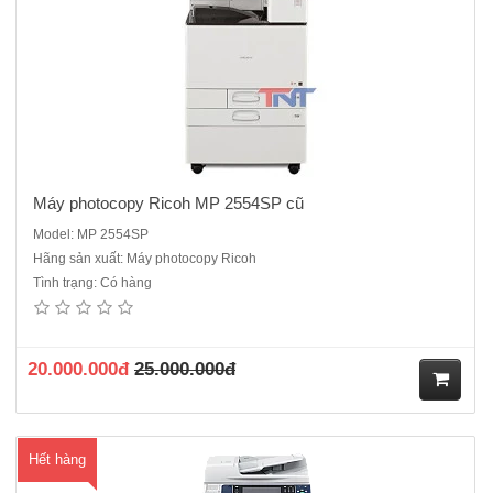
Máy photocopy Ricoh MP 2554SP cũ
Model: MP 2554SP
Hãng sản xuất: Máy photocopy Ricoh
Tình trạng: Có hàng
Máy Photocopy Fuji Xerox DocuCentre IV- 2060 CPS cũ- Cấu hình :
Photocopy Fuji Xerox DocuCentre IV 2060 CPS ( Photocopy - In
mạng- Scan mạng)- Tốc độ : 25 trang /phút- Độ phân giải quét: 600 x
600 dpi- Độ phân giải in: 1200 x 1200 d..
20.000.000đ
25.000.000đ
M
Hết hàng
ua