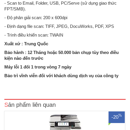
- Scan to Email, Folder, USB, PC/Serve (sử dụng giao thức
FPT/SMB).
- Độ phân giải scan: 200 x 600dpi
- Định dạng file scan: TIFF, JPEG, DocuWorks, PDF, XPS
- Trình điều khiển scan: TWAIN
Xuất xứ : Trung Quốc
Bảo hành : 12 Tháng hoặc 50.000 bản chụp tùy theo điều
kiện nào đến trước
Máy lỗi 1 đổi 1 trong vòng 7 ngày
Máy photocopy Ricoh MP 2554SP cũ là dòng máy ĐQSD chất lượng
Bảo trì vĩnh viễn đối với khách dùng dịch vụ của công ty
vẫn còn rất mới - SP bán chạy Với một chiếc máy photocopy được
làm mới lại tại sao khách hàng lại không lựa chọn, một chiếc máy đáp
ứng được các yêu cầu tương đương v..
Sản phẩm liên quan
%
-20