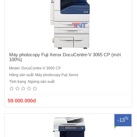
Máy photocopy Fuji Xerox DocuCentre-V 3065 CP (mới
100%)
Model: DocuCentre-V 3065 CP
Máy Photocopy Fuji Xerox DocuCentre- IV 5070 CPS ( hàng renew)
Hãng sản xuất: Máy photocopy Fuji Xerox
dòng máy đen trắng sản xuất năm 2016 mới 97%Chức năng chuẩn:
Tình trạng: Ngừng sản xuất
Copy, In mạng, Scan màu, Scan mạng.Màn hình điều khiển cảm ứng
LCD màu.Khổ giấy sao chụp: A3 – A5.Tốc độ copy: 55 trang A4/phú..
59.000.000đ
%
-13