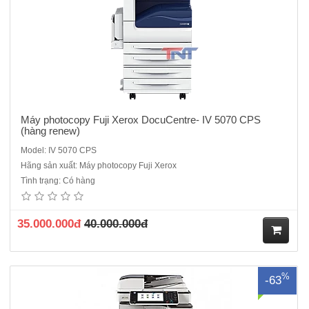
Máy photocopy Fuji Xerox DocuCentre- IV 5070 CPS
(hàng renew)
Model: IV 5070 CPS
Hãng sản xuất: Máy photocopy Fuji Xerox
Máy photocopy Ricoh MP 2553 Chức năng: Photocopy laser đen
Tình trạng: Có hàng
trắng + In Mạng+ Scan Mạng - Kết nối với máy tính qua USB 2.0,
RJ45( mạng)Bộ tự động đảo mặt bản sao (Duplex)Bộ nạp và đảo bản
gốc ( Có sẵn)Khổ giấy sao chụp tối đa: A3 - A6,Tốc độ sao..
35.000.000đ
40.000.000đ
M
%
-63
ua