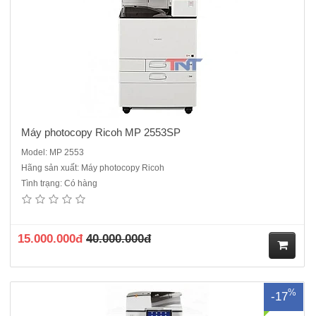
hà
ng
Máy photocopy Ricoh MP 2553SP
Model: MP 2553
Hãng sản xuất: Máy photocopy Ricoh
Tình trạng: Có hàng
Máy Photocopy Ricoh MP 3555. ĐQSD - Máy renew cao cấp cho văn
phòng , Với một chiếc máy photocopy nguyên thùng đập hộp mới đến
98%, tại sao khách hàng lại không lựa chọn, một chiếc máy đáp ứng
được các yêu cầu tương đương với một chiếc máy ..
15.000.000đ
40.000.000đ
M
%
-17
ua