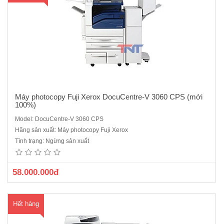
Máy photocopy Fuji Xerox DocuCentre-V 3060 CPS (mới
100%)
Model: DocuCentre-V 3060 CPS
Máy Photocopy Fuji Xerox DC V 4070 CPS Hàng chính hãng ,
Hãng sản xuất: Máy photocopy Fuji Xerox
nguyên đai nguyên kiện máy mới 100%.Cấu hình chuẩn : Copy + in
Tình trạng: Ngừng sản xuất
mạng + Scan màu Chức năng copy Tốc độ copy: 45 bản /phút . Bộ
nhớ : 4.0GB ( tối..
58.000.000đ
Hết hàng