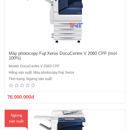
Máy photocopy Fuji Xerox DocuCentre V 2060 CPF (mới
100%)
Model: DocuCentre V 2060 CPF
Máy photocopy Kỹ thuật số Fuji Xerox DC V 3065 CP ( Mới 100%) sản
Hãng sản xuất: Máy photocopy Fuji Xerox
phẩm đã ngừng sản xuất model thay thế là Máy photocopy Fuji Xerox
Tình trạng: Ngừng sản xuất
Apeosport 3560Chức năng chuẩn: Copy, In mạng.Màn hình điều
khiển cảm ứng LCD màu.Khổ giấy sao chụp: A3 – A5.Tốc đ..
76.000.000đ
Ngừng
sản xuất