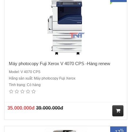
hà
ng
Máy photocopy Fuji Xerox V 4070 CPS -Hàng renew
Model: V 4070 CPS
Hãng sản xuất: Máy photocopy Fuji Xerox
Tình trạng: Có hàng
Máy Photocopy Ricoh MP 3055.ĐQSD - Máy renew máy cao cấp cho
văn phòng , tại sao khách hàng lại không lựa chọn, một chiếc máy
đáp ứng được các yêu cầu tương đương với một chiếc máy mới chính
hãng, nhưng tiết kiệm được chi phí lên đến ..
35.000.000đ
39.000.000đ
M
%