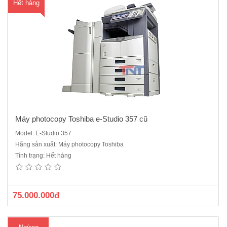
Hết hàng
Máy photocopy Toshiba e-Studio 357 cũ
Model: E-Studio 357
Hãng sản xuất: Máy photocopy Toshiba
Máy photocopy kỹ thuật số Toshiba e-STUDIO 456 mới 100%- Chức
Tình trạng: Hết hàng
năng chính: Photocopy, in mạng, scan màu- Tốc độ: 45 tờ/ phút- Tự
động nạp và đảo bản gốc- Tự động đảo bản sao- Khay đựng giấy:550
tờ x 2 khay, Khay nạp tay: 100 tờ- Khổ giấy: A..
75.000.000đ