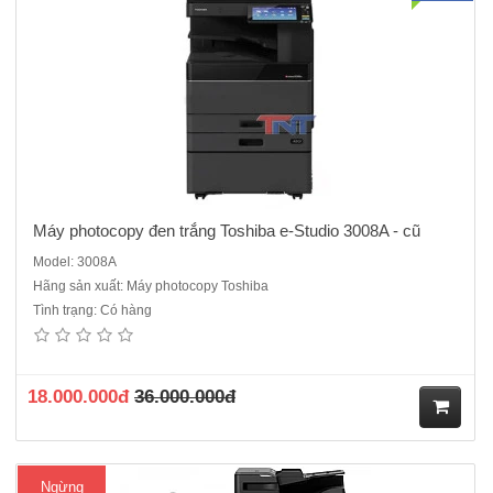
Máy photocopy đen trắng Toshiba e-Studio 3008A - cũ
Model: 3008A
Hãng sản xuất: Máy photocopy Toshiba
Tình trạng: Có hàng
Máy photo Toshiba e-Studio 3018A mới 100% ( Miễn Phí Vận Chuyển
lắp đặt toàn quốc)Chức năng chuẩn : Copy - In - Scan màu - Kết nối
mạng.- Màn hình LCD cảm ứng màu 10.1 Inch- Tốc độ copy : 30
tờ/phút.- Khay đựng giấy : 550 tờ x 2 khay- Kha..
18.000.000đ
36.000.000đ
M
Ngừng
ua