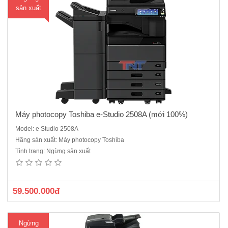
sản xuất
Máy photocopy Toshiba e-Studio 2508A (mới 100%)
Model: e Studio 2508A
Hãng sản xuất: Máy photocopy Toshiba
Máy photocopy Toshiba e-STUDIO 3508A ( Mới 100%) theo công
Tình trạng: Ngừng sản xuất
nghệ và chất lượng Nhật BảnChức năng chính: Photocopy - in mạng-
scan màu( 2 mặt tự động)Bộ nạp và đảo mặt bản gốc RADF MR-
3031Bộ đảo bản sao có sẵn trong máyTốc độ : 35 bản..
59.500.000đ
Ngừng