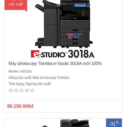
sản xuất
hà
ng
Máy photocopy Toshiba e-Studio 3018A mới 100%
Model: e3018a
Hãng sản xuất: Máy photocopy Toshiba
Máy photocopy Toshiba e-Studio 4518A.ĐQSD dòng máy đời mới
Tình trạng: Ngừng sản xuất
nhất hiện nay, hiệu quả công việc cao, hạn chế tối đa kẹt giấy ( sản
phẩm bán chạy)- Chức năng chuẩn : Copy - In* - Scan màu* - Kết nối
mạng*.- Màn hình LCD cảm ứng màu..
90.150.000đ
%
-31