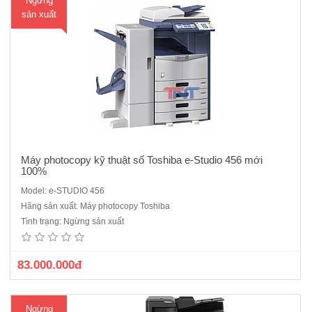
Ngừng
sản xuất
Máy photocopy kỹ thuật số Toshiba e-Studio 456 mới
100%
Model: e-STUDIO 456
Máy Photocopy Toshiba e Studio 2508A( Mới 100%) Chức năng
Hãng sản xuất: Máy photocopy Toshiba
chính Photocopy - In mạng- Scan màuTốc độ copy - in: 25 trang/phút
Tình trạng: Ngừng sản xuất
A4.ADU : Bộ đảo bản sao 2 mặt tự động : Có sẵn RADF MR3031 : Tự
động nạp & đảo mặt bản gốc có sẵnMàn hình..
83.000.000đ
Ngừng