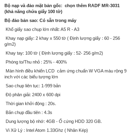
Bộ nạp và đảo mặt bản gốc: chọn thêm RADF MR-3031
(khả năng chứa giấy 100 tờ)
Bộ đảo bản sao: Có sẵn trong máy
Khổ giấy sao chụp lớn nhất: A5 R - A3
Khay nạp giấy: 2 khay x 550 tờ ( Định lượng giấy : 60 - 256
g/m2)
Khay tay: 100 tờ ( Định lượng giấy : 52- 256 g/m2)
Phóng to/Thu nhỏ : 25% - 400%
Màn hình điều khiển LCD cảm ứng chuẩn W VGA màu rộng 9
inch với các biểu tượng lớn
Sao chụp liên tục: 1-999 bản
Độ phân giải: 2400 x 600 dpi
Thời gian khởi động : 20s.
Bản chụp đầu tiên : 4.3s
Dung lượng bộ nhớ: 4GB - Ổ cứng HDD 320 GB.
Vi Xử Lý : Intel Atom 1.33Ghz ( Nhân Kép)