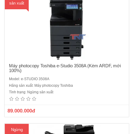
sản xuất
Máy photocopy Toshiba e-Studio 3508A (Kèm ARDF, mới
100%)
Model: e-STUDIO 3508A
Máy photocopy Toshiba e-Studio 2518A mới 100% ( Miễn phí vận
Hãng sản xuất: Máy photocopy Toshiba
chuyển lắp đặt toàn quốc ) Chức năng chuẩn : Copy - In - Scan màu -
Tình trạng: Ngừng sản xuất
Kết nối mạng.Màn hình LCD cảm ứng màu 10.1 InchTốc độ copy : 25
tờ/phút.Khay đựng giấy : 550 tờ x 2 khay..
89.000.000đ
Ngừng