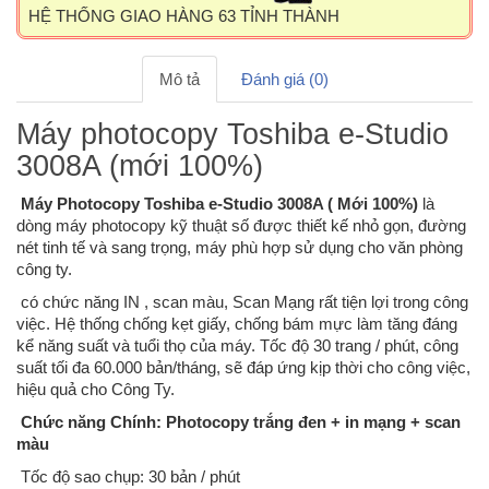
HỆ THỐNG GIAO HÀNG 63 TỈNH THÀNH
Mô tả
Đánh giá (0)
Máy photocopy Toshiba e-Studio
3008A (mới 100%)
Máy Photocopy Toshiba e-Studio 3008A ( Mới 100%)
là
dòng máy photocopy kỹ thuật số được thiết kế nhỏ gọn, đường
nét tinh tế và sang trọng, máy phù hợp sử dụng cho văn phòng
công ty.
có chức năng IN , scan màu, Scan Mạng rất tiện lợi trong công
việc. Hệ thống chống kẹt giấy, chống bám mực làm tăng đáng
kể năng suất và tuổi thọ của máy. Tốc độ 30 trang / phút, công
suất tối đa 60.000 bản/tháng, sẽ đáp ứng kịp thời cho công việc,
hiệu quả cho Công Ty.
Chức năng Chính: Photocopy trắng đen + in mạng + scan
màu
Tốc độ sao chụp: 30 bản / phút