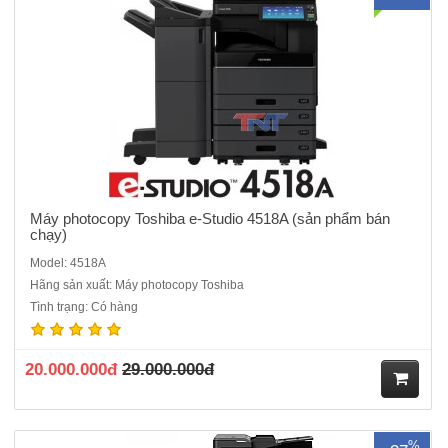
Máy photocopy Toshiba e-Studio 4518A (sản phẩm bán
chạy)
Model: 4518A
Hãng sản xuất: Máy photocopy Toshiba
Máy photocopy Toshiba e-Studio 2518A máy cũ nhập khẩuChức năng
Tình trạng: Có hàng
chuẩn : Copy - In - Scan màu - Kết nối mạng.Màn hình LCD cảm ứng
màu 10.1 InchTốc độ copy : 25 tờ/phút.Khay đựng giấy : 550 tờ x 2
khay Khay nạp tay : 100 tờKhổ giấy tối đa : A..
20.000.000đ
29.000.000đ
M
%