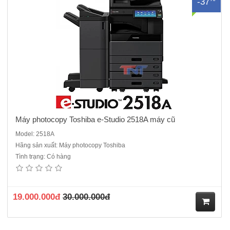
-37
ua
hà
ng
Máy photocopy Toshiba e-Studio 2518A máy cũ
Model: 2518A
Hãng sản xuất: Máy photocopy Toshiba
Tình trạng: Có hàng
19.000.000đ
30.000.000đ
M