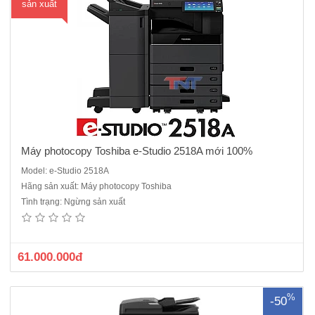
sản xuất
Máy photocopy Toshiba e-Studio 2518A mới 100%
Model: e-Studio 2518A
Hãng sản xuất: Máy photocopy Toshiba
Máy photocopy đen trắng Toshiba e-Studio 3008A - máy cũ nhập
Tình trạng: Ngừng sản xuất
khẩu Chức năng: Photo/ in mạng/scan màu RADF: Tự động nạp và
đảo bản gốc : Có sẵn. ADU : Tự động đảo mặt bản sao: Có sẵn. Màn
hình điều khiển màu&n..
61.000.000đ
%
-50