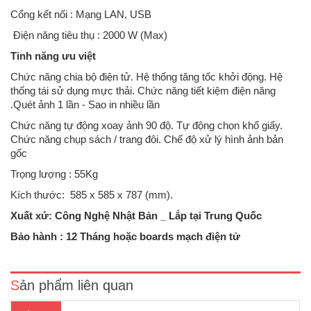
Cổng kết nối : Mạng LAN, USB
Điện năng tiêu thụ : 2000 W (Max)
Tinh năng ưu việt
Chức năng chia bộ điện tử. Hệ thống tăng tốc khởi động. Hệ
thống tái sử dụng mực thải. Chức năng tiết kiệm điện năng
.Quét ảnh 1 lần - Sao in nhiều lần
Chức năng tự động xoay ảnh 90 độ. Tự động chọn khổ giấy.
Chức năng chụp sách / trang đôi. Chế độ xử lý hình ảnh bản
gốc
Trọng lượng : 55Kg
Kích thước: 585 x 585 x 787 (mm).
Máy photocopy Toshiba E-Studio 357 cũ- Chức năng chuẩn: Copy /in
Xuất xứ: Công Nghệ Nhật Bản _ Lắp tại Trung Quốc
mạng/scan màu- Màn hình điều khiển LCD màu rộng 8,5 inch với các
biểu tượng lớn- Khổ giấy sao chụp: A3 – A5.- Tốc độ copy - in: 35
Bảo hành : 12 Tháng hoặc boards mạch điện tử
trang/phút A4.- Dung lượng bộ nhớ: 02 GB. ..
Sản phẩm liên quan