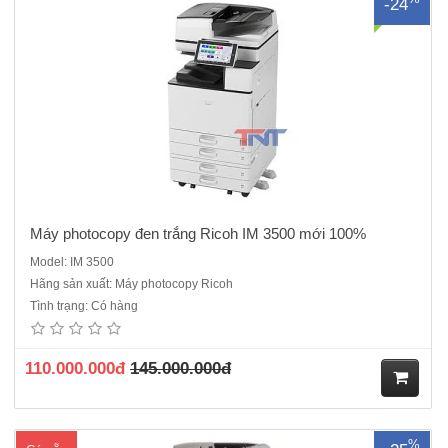
-24
ua
hà
ng
Máy photocopy đen trắng Ricoh IM 3500 mới 100%
Model: IM 3500
Hãng sản xuất: Máy photocopy Ricoh
Máy photocopy Ricoh MP 2555 cũ là dòng máy ĐQSD - Máy Renew
Tình trạng: Có hàng
cao cấp cho văn phòng tại sao khách hàng lại không lựa chọn, một
chiếc máy đáp ứng được các yêu cầu tương đương với một chiếc máy
mới chính hãng, nhưng tiết kiệm được chi phí lên..
110.000.000đ
145.000.000đ
M
%