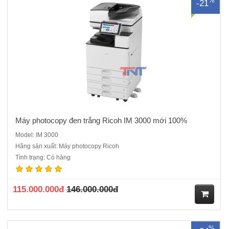
%
-21
ua
hà
ng
Máy photocopy đen trắng Ricoh IM 3000 mới 100%
Model: IM 3000
Hãng sản xuất: Máy photocopy Ricoh
Máy photocopy đen trắng Ricoh IM 3500 mới 100%. Hàng Chính
Tình trạng: Có hàng
hãng nguyên đai, nguyên kiện , CO, CQ chính hãng. Chức năng
chính: Photocopy, In mạng, Scan màu Tốc độ sao chụp liên tục: 35
bản A4 / phútMàn hình điều khiển: Màn hình cảm ứng..
115.000.000đ
146.000.000đ
M
%