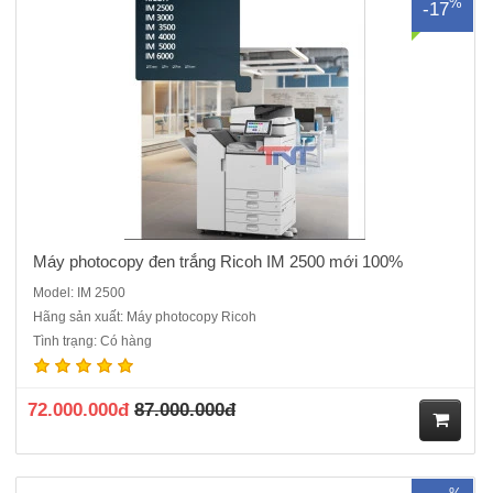
%
-17
ua
hà
ng
Máy photocopy đen trắng Ricoh IM 2500 mới 100%
Model: IM 2500
Hãng sản xuất: Máy photocopy Ricoh
Máy photocopy đen trắng Ricoh IM 3000 máy mới 100%, Hàng chính
Tình trạng: Có hàng
hãng, Hàng nguyên đai, nguyên kiện , đầy đủ CO,CQ mới 100%Chức
năng chính: Photocopy, In mạng, Scan màu Tốc độ sao chụp liên tục:
30 bản A4 / phútMàn hình điều khiển: Màn hình cảm ứn..
72.000.000đ
87.000.000đ
M