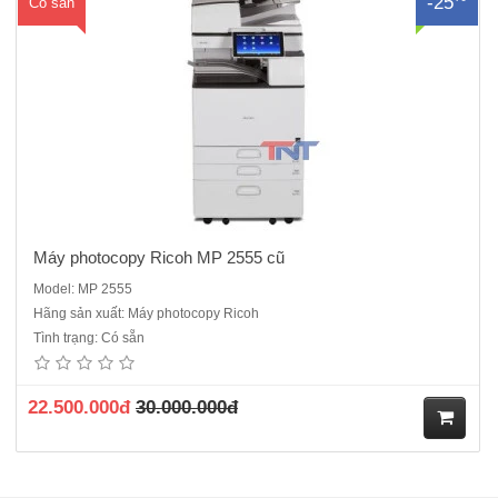
-25
Có sẵn
ua
hà
ng
Máy photocopy Ricoh MP 2555 cũ
Model: MP 2555
Hãng sản xuất: Máy photocopy Ricoh
Tình trạng: Có sẵn
22.500.000đ
30.000.000đ
M