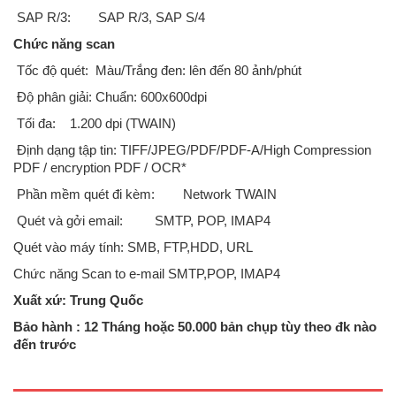
SAP R/3:
SAP R/3, SAP S/4
Chức năng scan
Tốc độ quét: Màu/Trắng đen: lên đến 80 ảnh/phút
Độ phân giải: Chuẩn: 600x600dpi
Tối đa:
1.200 dpi (TWAIN)
Định dạng tập tin: TIFF/JPEG/PDF/PDF-A/High Compression
PDF / encryption PDF / OCR*
Phần mềm quét đi kèm:
Network TWAIN
Quét và gởi email:
SMTP, POP, IMAP4
Quét vào máy tính: SMB, FTP,HDD, URL
Chức năng Scan to e-mail SMTP,POP, IMAP4
Xuất xứ: Trung Quốc
Máy Photocopy Ricoh MP5002 ( copy/in/scan mạng) là dòng máy cũ
nhập khẩu sản xuất năm 2014/2015CHỨC NĂNG SAO CHỤPQuét,
Bảo hành : 12 Tháng hoặc 50.000 bản chụp tùy theo đk nào
tạo ảnh bằng 2 tia laser và in bằng tĩnh điệnTốc độ sao chụp: 50 trang/
đến trước
phútĐộ phân giải: 600 x 600 dpiSao chụp liên tục 999 ..