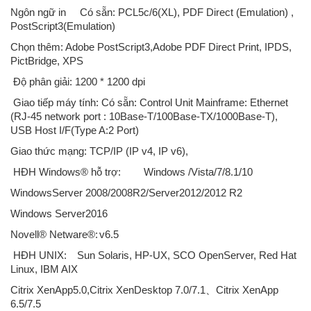
Ngôn ngữ in
Có sẵn: PCL5c/6(XL), PDF Direct (Emulation) ,
PostScript3(Emulation)
Chọn thêm: Adobe PostScript3,Adobe PDF Direct Print, IPDS,
PictBridge, XPS
Độ phân giải: 1200 * 1200 dpi
Giao tiếp máy tính: Có sẵn: Control Unit Mainframe: Ethernet
(RJ-45 network port : 10Base-T/100Base-TX/1000Base-T),
USB Host I/F(Type A:2 Port)
Giao thức mạng: TCP/IP (IP v4, IP v6),
HĐH Windows® hỗ trợ:
Windows /Vista/7/8.1/10
WindowsServer 2008/2008R2/Server2012/2012 R2
Windows Server2016
Novell® Netware®:
v6.5
HĐH UNIX:
Sun Solaris, HP-UX, SCO OpenServer, Red Hat
Linux, IBM AIX
Citrix XenApp5.0,Citrix XenDesktop 7.0/7.1、Citrix XenApp
6.5/7.5