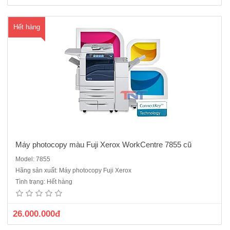
M
Hết hàng
ua
hà
ng
Máy photocopy màu Fuji Xerox WorkCentre 7855 cũ
Model: 7855
Máy Photocopy màu Fuji Xerox WorkCentre 7845 cũChức năng :Copy,
Hãng sản xuất: Máy photocopy Fuji Xerox
Email, Print, Scan qua cổng mạngTốc độ Copy/Print: 35trang
Tình trạng: Hết hàng
/phútThời gian chụp bản đầu tiên: Màu ~13-7s /Đen trắng: ~11-
6sDung lượng giấy tối đa:5,140 tờChức năng Sao chụp (Copy):Độ
phân..
26.000.000đ