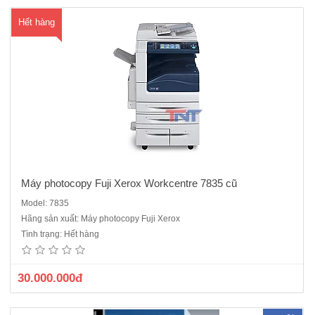
Hết hàng
Máy photocopy Fuji Xerox Workcentre 7835 cũ
Model: 7835
Máy Photocopy Ricoh MP 5055 Hàng cũ nhập khẩuMàn hình cảm
Hãng sản xuất: Máy photocopy Fuji Xerox
ứng 10,1 inch, hoàn toàn không còn có nút phím cứng khi phải thao
Tình trạng: Hết hàng
tác các hoạt động như Copy hay Scan sẽ đem lại cảm giác thân thiện
cho người dùng giống như đang sử dụng một chiếc Smatp..
30.000.000đ