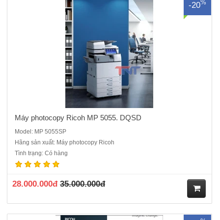
%
-20
Máy photocopy Ricoh MP 5055. DQSD
Model: MP 5055SP
Hãng sản xuất: Máy photocopy Ricoh
Máy photocopy đen trắng Ricoh IM 2500 mới 100%Chức năng chính:
Tình trạng: Có hàng
Photocopy , in, scan (mạng)Màn hình cảm ứng thông minh 10.1
inchBao gồm: Hộp mực in, Bộ nạp và đảo bản gốc DF3110,Chân kê
thép,Bộ nạp và đảo bản sao: Có sẵnTốc độ sao chụp liên tục:..
28.000.000đ
35.000.000đ
M