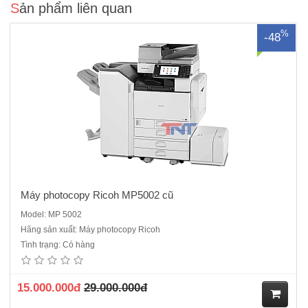
Sản phẩm liên quan
%
-48
Máy photocopy Ricoh MP5002 cũ
Model: MP 5002
Hãng sản xuất: Máy photocopy Ricoh
Máy Photocopy màu Fuji Xerox WorkCentre 7855 cũChức năng :Copy,
Tình trạng: Có hàng
Email, Print, Scan qua cổng mạngTốc độ Copy/Print: 55trang
/phútThời gian chụp bản đầu tiên: Màu ~13-7s /Đen trắng: ~11-
6sDung lưng giấy tối đa:5,140 tờChức năng Sao chụp (Copy):Độ
15.000.000đ
29.000.000đ
phân ..