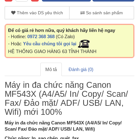
Thêm vào DS yêu thích
So sánh sản phẩm
Để có giá rẻ hơn nữa, quý khách hãy liên hệ ngay
- Hotline:
0972 368 368
(Có Zalo)
- Hoặc
Yêu cầu chúng tôi gọi lại
HỆ THỐNG GIAO HÀNG 63 TỈNH THÀNH
Mô tả
Đánh giá (0)
Máy in đa chức năng Canon
MF543X (A4/A5/ In/ Copy/ Scan/
Fax/ Đảo mặt/ ADF/ USB/ LAN,
Wifi) mới 100%
Máy in đa chức năng Canon MF543X (A4/A5/ In/ Copy/
Scan/ Fax/ Đảo mặt/ ADF/ USB/ LAN, Wifi)
Chức năng: In, sao chép, quét, fax.