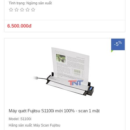
Tình trạng: Ngừng sản xuất
tay A4Tốc độ quét 7.5 giây/trangKhổ giấy: A4/5/6/,B5/6, Business card,
Post card , letter, legal....Hỗ trợ quét A3 qua Carier sheet.Kiểu quét:
Nạp giấy liên tục(CDF), quét giấy 1..
6.500.000đ
%
-5
Máy quét Fujitsu S1100i mới 100% - scan 1 mặt
Model: S1100i
Hãng sản xuất: Máy Scan Fujitsu