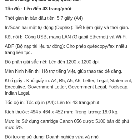
Tốc độ : Lên đến 43 trang/phút.
Thời gian in bản đầu tiên: 5,7 giây (A4)
In/Scan hai mặt tự động (Duplex): Tiết kiệm giấy và thời gian.
Kết nối l: Cổng USB, mạng LAN (Gigabit Ethernet) và Wi-Fi.
ADF (Bộ nạp tài liệu tự động): Cho phép quét/copy/fax nhiều
trang liên tục.
Độ phân giải sắc nét: Lên đến 1200 x 1200 dpi.
Màn hình hiển thị: Hỗ trợ tiếng Việt, giúp thao tác dễ dàng.
Khổ giấy : Khổ giấy in: A4, B5, A5, A6, Letter, Legal, Statement,
Executive, Government Letter, Government Legal, Foolscap,
Indian Legal.
Tốc độ in: Tốc độ in (A4): Lên tới 43 trang/phút
Kích thước: 494 x 464 x 452 mm; Trọng lượng: 19,0 kg.
Mực in: Sử dụng cartridge Canon 056 được 5100 bản độ phủ
mực 5%.
Đối tượng sử dụng: Doanh nghiệp vừa và nhỏ.