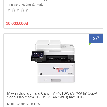
Máy in đa chức năng Canon MF461DW ( A4/A5/ In/ Copy/ Scan/ Đảo
Tình trạng: Ngừng sản xuất
mặt/ ADF/ USB/ LAN/ WIFI)Chức năng : In, Copy, Scan màuTốc độ &
Chất lượng: In 36 ppm (A4), độ phân giải 600x600 dpi (tương đương
1200x1200 dpi).In & Scan 2 mặt tự động: Duplex ch..
10.000.000đ
%
-22
Máy in đa chức năng Canon MF461DW (A4/A5/ In/ Copy/
Scan/ Đảo mặt/ ADF/ USB/ LAN/ WIFI) mới 100%
Model: Canon MF461DW