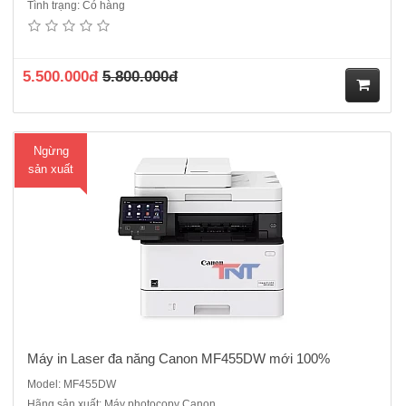
Tình trạng: Có hàng
Máy in Laser đa năng Canon MF455DW mới 100%Chức năng : In ,
Scan, Copy, FaxTốc độ in : 38 trang/ phút khổ A4 và 40 trang/ phút khổ
LetterIn đảo mặt tự động ( Duplex ) : Tiêu chuẩn Độ phân giải : 600 dpi
x 600 dpi lên tới 1200dpi x 1200 dpi..
5.500.000đ
5.800.000đ
M
Ngừng
ua
sản xuất
hà
ng
Máy in Laser đa năng Canon MF455DW mới 100%
Model: MF455DW
Hãng sản xuất: Máy photocopy Canon