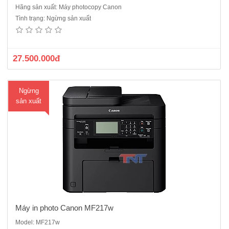
Hãng sản xuất: Máy photocopy Canon
Máy in photo Canon MF217w rất dễ kết nối và chia sẻ. Bạn có thể dễ
Tình trạng: Ngừng sản xuất
dàng thực hiện các thao tác In, sao chụp, quét và fax từ màn hình
chạm đen trắng LCD 6 đường.- Chức năng chuẩn : Copy - In - Scan -
Fax - Wireless- Màn hình LCD 6 dòng Cảm ứng Tiếng V..
27.500.000đ
Ngừng
sản xuất
Máy in photo Canon MF217w
Model: MF217w