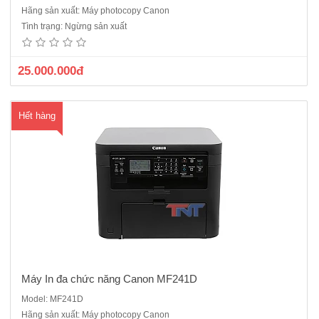
Máy in đen trắng khổ A4,A5 mới 100%Chức năng Print/ Copy/ Scan/
Hãng sản xuất: Máy photocopy Canon
DuplexKhổ giấy A4, B5, A5, Legal, Letter, Executive, Statement, Officio
Tình trạng: Ngừng sản xuất
, B-Officio, M-Officio, Government Letter, Legal, Foolscap, 16K, Index
Card, Australia Foolscap, Indian LegalBộ n..
25.000.000đ
Hết hàng
Máy In đa chức năng Canon MF241D
Model: MF241D
Hãng sản xuất: Máy photocopy Canon