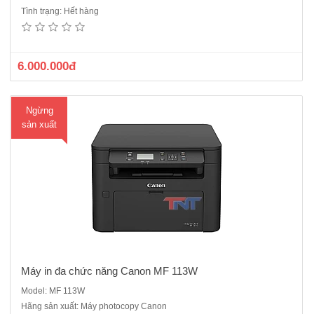
Máy in đa chức năng Canon MF 113W là Máy in laser đen trắng khổ
Tình trạng: Hết hàng
A4Chức năng: Print/ Copy/ Scan/WifiKhổ giấy A4, B5, A5, Legal, Letter,
Executive, Statement, Officio , B-Officio, M-Officio, Government Letter,
Legal, Foolscap, 16K, Index ..
6.000.000đ
Ngừng
sản xuất
Máy in đa chức năng Canon MF 113W
Model: MF 113W
Hãng sản xuất: Máy photocopy Canon
Máy quét Fujitsu S1100i mới 100% - scan 1 mặtMáy quét cá nhân cầm