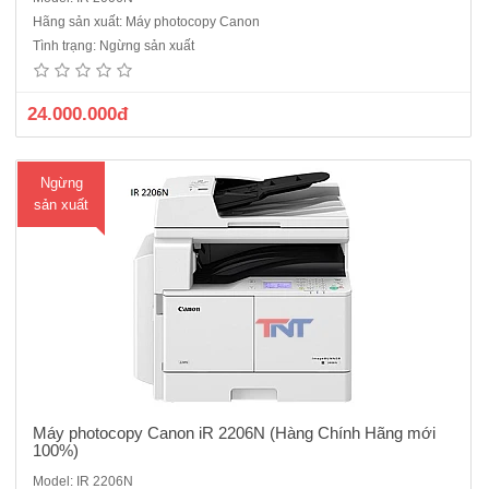
Máy photocopy Canon IR 2206N ( Hàng chính hãng Mới 100%)Cấu
Hãng sản xuất: Máy photocopy Canon
hình chuẩn : copy/in mạng/scan màu/in wifi- Màn hình giao tiếp có hỗ
Tình trạng: Ngừng sản xuất
trợ Tiếng Việt.- Khổ gấy tối đa : A3.- Tốc độ : 22 trang / phút khổ A4, 10
trang / phút khổ A3.- Có sẵn:Nạp và đảo bản gố..
24.000.000đ
Ngừng
sản xuất
Máy photocopy Canon iR 2206N (Hàng Chính Hãng mới
100%)
Model: IR 2206N