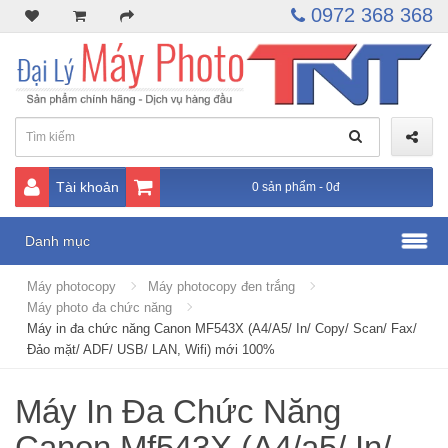
0972 368 368
Tài khoản
0 sản phẩm - 0đ
Danh mục
Máy photocopy
Máy photocopy đen trắng
Máy photo đa chức năng
Máy in đa chức năng Canon MF543X (A4/A5/ In/ Copy/ Scan/ Fax/
Đảo mặt/ ADF/ USB/ LAN, Wifi) mới 100%
Máy In Đa Chức Năng
Canon Mf543X (A4/a5/ In/