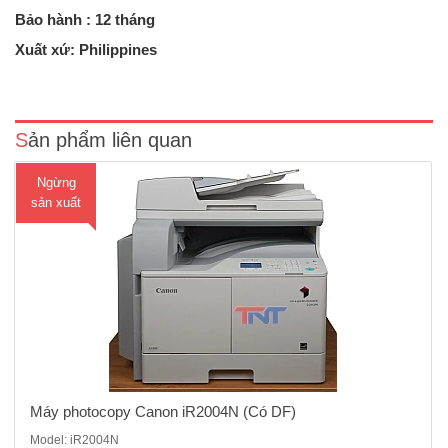
Bảo hành : 12 tháng
Máy photocopy Canon iR2004N được thiết kế phù hợp với nhu cầu
của các doanh nghiệp vừa và nhỏ. với mạng Lan không dây tích hợp
Xuất xứ: Philippines
có thể kết nối với máy tính hay điện thoại di động trên cùng một mạng
làm việc dễ dàng.hỗ trợ sử dụng thông qua ..
Sản phẩm liên quan
Ngừng
sản xuất
Máy photocopy Canon iR2004N (Có DF)
Model: iR2004N