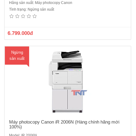
Hãng sản xuất: Máy photocopy Canon
Máy photocopy Canon IR 2006N ( Hàng Chính Hãng Mới 100%)Cấu
Tình trạng: Ngừng sản xuất
hình chuẩn : copy/in mạng/scan màu/in wifi- Màn hình giao tiếp có hỗ
trợ Tiếng Việt.- Khổ giấy tối đa : A3.- Tốc độ : 20 trang / phút khổ A4, 10
trang / phút khổ A3.- Có sẵn:Nạp và đảo bản g..
6.799.000đ
Ngừng
sản xuất
Máy photocopy Canon iR 2006N (Hàng chính hãng mới
100%)
Model: IR 2006N