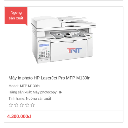
M
Ngừng
ua
sản xuất
hà
ng
Máy in photo HP LaserJet Pro MFP M130fn
Model: MFP M130fn
Máy in HP LaserJet Pro MFP M130a Chức năng: in, copy, scan, khổ in
Hãng sản xuất: Máy photocopy HP
A4.Công suất in tối đa: 10000 trang/tháng, công suất scan: 150-1500
Tình trạng: Ngừng sản xuất
trang/ thángCông suất in khuyến nghị: 150-1500 trang/ thángTốc độ
in: 22 trang A4/ phútCông nghệ mực in:..
4.300.000đ