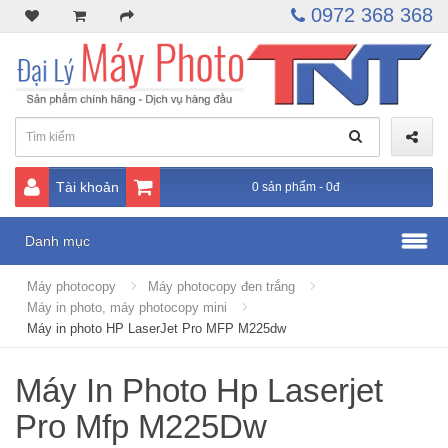
0972 368 368
Tài khoản
0 sản phẩm - 0đ
Danh mục
Máy photocopy
Máy photocopy đen trắng
Máy in photo, máy photocopy mini
Máy in photo HP LaserJet Pro MFP M225dw
Máy In Photo Hp Laserjet
Pro Mfp M225Dw