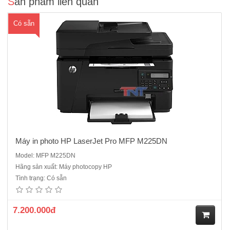
Sản phẩm liên quan
Có sẵn
Máy in photo HP LaserJet Pro MFP M225DN
Model: MFP M225DN
Hãng sản xuất: Máy photocopy HP
Máy in photo HP LaserJet Pro MFP M130fn là sự lựa chọn tối ưu nhất
Tình trạng: Có sẵn
không những về chi phí đầu tư mà còn cả hiệu quả xử lý công
việc.Chức năng chính: Photo- in - scan - fax- Màn hình LCD 2 dòng.-
Tốc độ in : 22 trang / phút.- Tốc độ quét (scan) : 12..
7.200.000đ