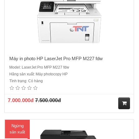
Máy in photo HP LaserJet Pro MFP M227 fdw
Model: LaserJet Pro MFP M227 fdw
Hãng sản xuất: Máy photocopy HP
Máy in HP Laserjet Pro M127fwChức năng: in, scan, copy, fax. Khổ in
Tình trạng: Có hàng
A4 Chạy đa nhiệm.Công suất in tối đa: 8000 trang/ thángCông suất in
khuyến nghị: 250-2000 trang/ thángTốc độ in: 20 tờ A4/phút. Tốc độ
copy 20 tờ/phút Tốc độ scan 7 tờ A4/phút (scan ..
7.000.000đ
7.500.000đ
M
Ngừng
ua
sản xuất