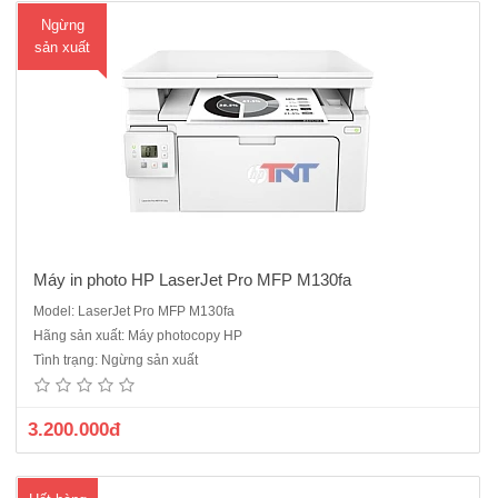
Ngừng
sản xuất
Máy in photo HP LaserJet Pro MFP M130fa
Model: LaserJet Pro MFP M130fa
Máy in HP LaserJet Pro MFP M130nwChức năng: in, copy, scan, khổ
Hãng sản xuất: Máy photocopy HP
in A4. Đa nhiệm.Công suất in tối đa: 10000 trang/tháng, công suất
Tình trạng: Ngừng sản xuất
scan: 150-1500 trang/ thángCông suất in khuyến nghị: 150-1500
trang/ thángTốc độ in: 22 trang A4/ phútCông nghệ mự..
3.200.000đ