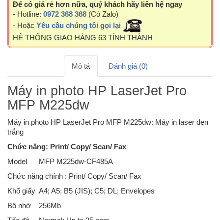
Để có giá rẻ hơn nữa, quý khách hãy liên hệ ngay
- Hotline:
0972 368 368
(Có Zalo)
- Hoặc
Yêu cầu chúng tôi gọi lại
HỆ THỐNG GIAO HÀNG 63 TỈNH THÀNH
Mô tả
Đánh giá (0)
Máy in photo HP LaserJet Pro
MFP M225dw
Máy in photo HP LaserJet Pro MFP M225dw: Máy in laser đen
trắng
Chức năng: Print/ Copy/ Scan/ Fax
Model
MFP M225dw-CF485A
Chức năng chính : Print/ Copy/ Scan/ Fax
Khổ giấy
A4; A5; B5 (JIS); C5; DL; Envelopes
Bộ nhớ
256Mb