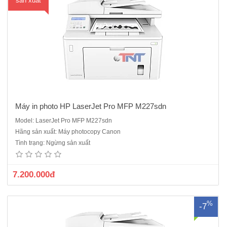
sản xuất
Máy in photo HP LaserJet Pro MFP M227sdn
Model: LaserJet Pro MFP M227sdn
Máy in HP Laserjet Pro M227 fdwChức năng: in, scan, copy, fax. Đa
Hãng sản xuất: Máy photocopy Canon
nhiệm. In 2 mặt tự động, Khổ in A4Công suất in tối đa: 30000
Tình trạng: Ngừng sản xuất
trang/tháng. Công suất in khuyến nghị: 250-2500 trang/ thángTốc độ
in: 28 trang A4/ phút. Tốc độ copy 28 tờ / phút. Tố..
7.200.000đ
%
-7