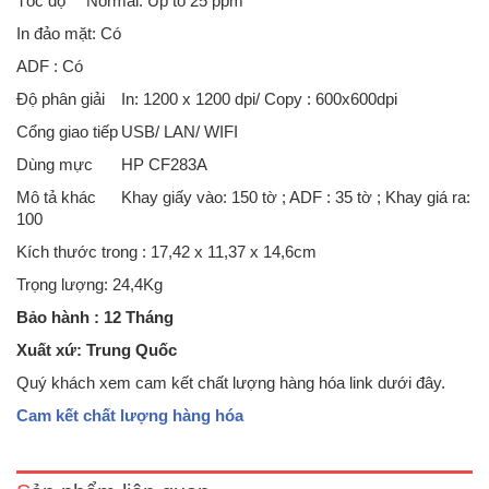
Tốc độ
Normal: Up to 25 ppm
In đảo mặt: Có
ADF : Có
Độ phân giải
In: 1200 x 1200 dpi/ Copy : 600x600dpi
Cổng giao tiếp
USB/ LAN/ WIFI
Dùng mực
HP CF283A
Mô tả khác
Khay giấy vào: 150 tờ ; ADF : 35 tờ ; Khay giá ra:
100
Kích thước trong : 17,42 x 11,37 x 14,6cm
Trọng lượng: 24,4Kg
Bảo hành : 12 Tháng
Xuất xứ: Trung Quốc
Máy in photo HP LaserJet Pro MFP M225DN- Chức năng: Print-
Quý khách xem cam kết chất lượng hàng hóa link dưới đây.
Scan-Copy-Fax-Duplex.- Chức năng in qua mạng LAN, in 2 mặt tự
động.- Chức năng đa nhiệm Multitasking.- Màn h..
Cam kết chất lượng hàng hóa