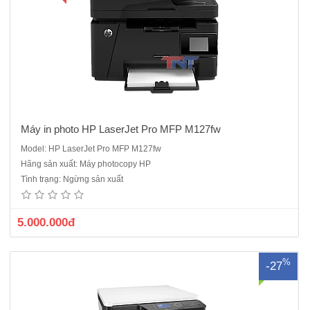
hà
ng
Máy in photo HP LaserJet Pro MFP M127fw
Model: HP LaserJet Pro MFP M127fw
Máy In đa chức năng HP LaserJet MFP M436n là dòng máy in đen
Hãng sản xuất: Máy photocopy HP
trắng chức năng photo, in, scan khổ A3, A4, A5 mới 100%, Hàng chính
Tình trạng: Ngừng sản xuất
hãng Cấu hình chuẩn: Copy/ Print/ ScanKhổ giấy: A3/A4,A5Khay giấy:
Khay nạp giấy: 1 khay x 250 tờ, Khay đa năng..
5.000.000đ
%
-27