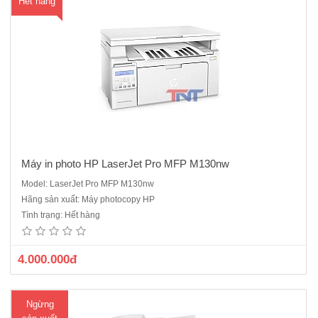
Hết hàng
Máy in photo HP LaserJet Pro MFP M130nw
Model: LaserJet Pro MFP M130nw
Máy in photo HP LaserJet Pro MFP M227SDN Loại máy: Đa năng
Hãng sản xuất: Máy photocopy HP
laser trắng đenChức năng: In, Scan, CopyKhổ giấy in: Tối đa khổ giấy
Tình trạng: Hết hàng
A4Tốc độ in: Lên đến 28 trang / phútTốc độ xử lý: 800 MHzBộ nhớ
ram: 256 MBĐộ phân giải: Lên đến 1200 x 1200 dpi, HP ..
4.000.000đ
Ngừng