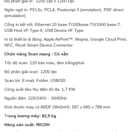
Độ phân giải in: 1200 Dpi x 1200 Dpi
Ngôn ngữ in: PCL5c, PCL6, Postscript 3 (emulation), PDF direct
(emulation)
Cổng in kết nối: Ethernet 10 base-T/100base-TX/1000 base-T,
USB Host I/F Type A, USB Device I/F Type
In từ thiết bị di động: Apple AirPrint™, Mopria, Google Cloud Print,
NFC, Ricoh Smart Device Connector
Chức năng Scan mạng : Có sẵn
Tốc độ scan: 120 bản màu, đen trắng/phút
Độ phân giải scan: 1200 dpi
Scan tới: E-mail, Folder, USB/SD
Công suất tiêu thụ điện tối đa: 1,7 KW
Nguồn điện: 220/240V - 50/60Hz
Kích thước máy có ARDF (WxDxH): 587 x 685 x 788 mm
Tr
ọng lượng máy: 82,5 kg
Hãng sản xuất: RICOH