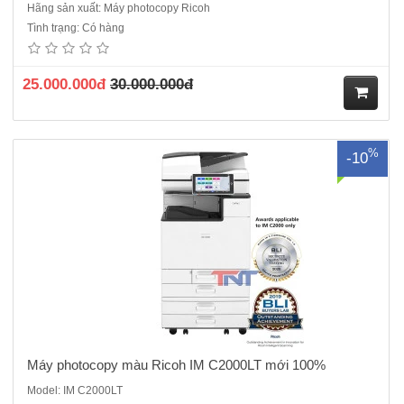
Hãng sản xuất: Máy photocopy Ricoh
Máy photocopy màu Ricoh IM C2000LT mới 100%Chức năng: Copy
Tình trạng: Có hàng
màu – In mạng màu – Quét màu mạng - Đảo mặt bản chụp – Chia bộ
- Cấp hạn mức sử dụng- Chức năng quản lý tình trạng máy từ xa.Tốc
độ sao chụp/in màu: 20 trang A4 / phútMàn hình điề..
25.000.000đ
30.000.000đ
M
%
-10
ua
hà
ng
Máy photocopy màu Ricoh IM C2000LT mới 100%
Model: IM C2000LT