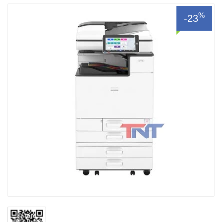
%
-23