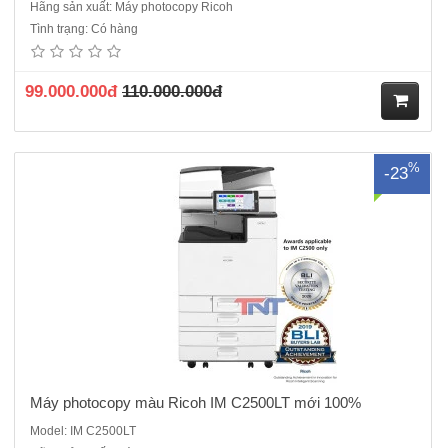
Hãng sản xuất: Máy photocopy Ricoh
Máy photocopy màu Ricoh IM C2500LT mới 100%Chức năng: Copy
Tình trạng: Có hàng
màu – In mạng màu – Quét màu mạng - Đảo mặt bản chụp – Chia bộ
- Cấp hạn mức sử dụng- Chức năng quản lý tình trạng máy từ xaTốc
độ sao chụp/in màu: 25 trang A4 / phútMàn hìn..
99.000.000đ
110.000.000đ
M
%
-23
ua
hà
ng
Máy photocopy màu Ricoh IM C2500LT mới 100%
Model: IM C2500LT