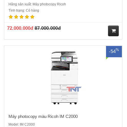
Hãng sản xuất: Máy photocopy Ricoh
Máy photocopy màu Ricoh IM C2000 - Là dòng máy cũ nhập khẩu cao
Tình trạng: Có hàng
cấpChức năng: Copy màu – In mạng màu – Quét màu mạng - Đảo
mặt bản chụp – Chia bộ - Cấp hạn mức sử dụng- Chức năng quản lý
tình trạng máy từ xa.Tốc độ sao chụp/in màu: 20 tra..
72.000.000đ
87.000.000đ
M
%
-54
ua
hà
ng
Máy photocopy màu Ricoh IM C2000
Model: IM C2000