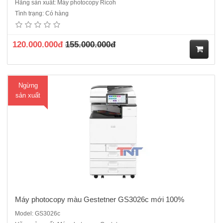
Hãng sản xuất: Máy photocopy Ricoh
Máy Photocopy màu Gestetner GS3026c mới 100%Chức năng: Copy
Tình trạng: Có hàng
màu – In mạng màu – Quét màu mạng - Đảo mặt bản chụp – Chia bộ
- Cấp hạn mức sử dụng- Chức năng quản lý tình trạng máy từ xaTốc
độ sao chụp/in màu: 25 trang A4 / phútMàn hì..
120.000.000đ
155.000.000đ
M
Ngừng
ua
sản xuất
hà
ng
Máy photocopy màu Gestetner GS3026c mới 100%
Model: GS3026c