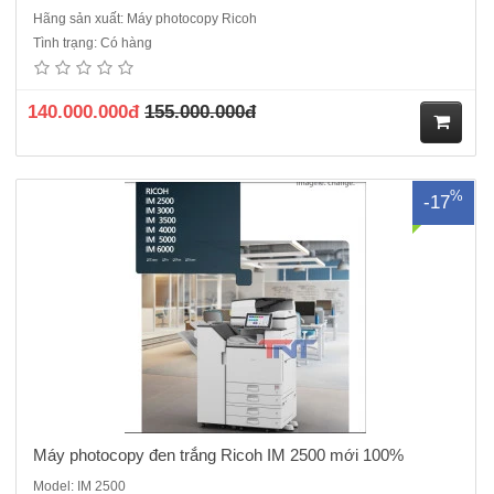
Hãng sản xuất: Máy photocopy Ricoh
Máy photocopy đen trắng Ricoh IM 2500 mới 100%Chức năng chính:
Tình trạng: Có hàng
Photocopy , in, scan (mạng)Màn hình cảm ứng thông minh 10.1
inchBao gồm: Hộp mực in, Bộ nạp và đảo bản gốc DF3110,Chân kê
thép,Bộ nạp và đảo bản sao: Có sẵnTốc độ sao chụp liên tục:..
140.000.000đ
155.000.000đ
M
%
-17
ua
hà
ng
Máy photocopy đen trắng Ricoh IM 2500 mới 100%
Model: IM 2500