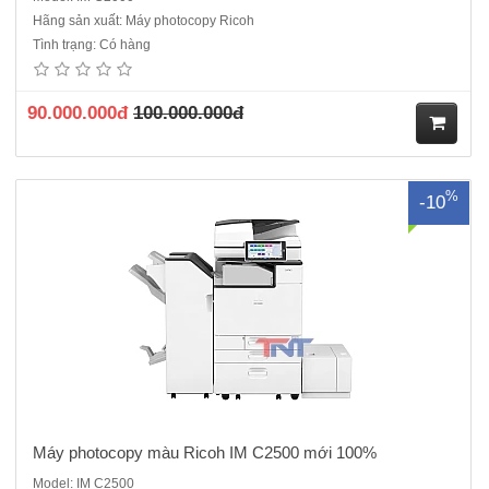
Hãng sản xuất: Máy photocopy Ricoh
Máy photocopy màu Ricoh IM C2500Chức năng: Copy màu – In mạng
Tình trạng: Có hàng
màu – Quét màu mạng - Đảo mặt bản chụp – Chia bộ - Cấp hạn mức
sử dụng- Chức năng quản lý tình trạng máy từ xaTốc độ sao chụp/in
màu: 25 trang A4 / phútMàn hình điều khiể..
90.000.000đ
100.000.000đ
M
%
-10
ua
hà
ng
Máy photocopy màu Ricoh IM C2500 mới 100%
Model: IM C2500