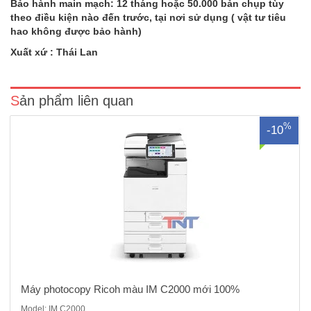
Bảo hành main mạch: 12 tháng hoặc 50.000 bản chụp tùy
theo điều kiện nào đến trước, tại nơi sử dụng ( vật tư tiêu
Máy photocopy màu Ricoh IM C2000 mới 100%/Chức năng: Copy
hao không được bảo hành)
màu – In mạng màu – Quét màu mạng - Đảo mặt bản chụp – Chia bộ
- Cấp hạn mức sử dụng- Chức năng quản lý tình trạng máy từ xa.Tốc
Xuất xứ : Thái Lan
độ sao chụp/in màu: 20 trang A4 / phútMàn hình điều..
Sản phẩm liên quan
%
-10
Máy photocopy Ricoh màu IM C2000 mới 100%
Model: IM C2000