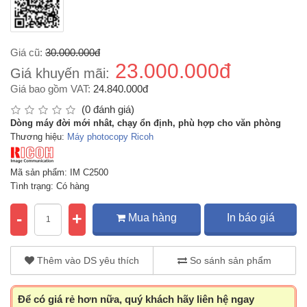
Giá cũ:
30.000.000đ
23.000.000đ
Giá khuyến mãi:
Giá bao gồm VAT:
24.840.000đ
(0 đánh giá)
Dòng máy đời mới nhât, chạy ổn định, phù hợp cho văn phòng
Thương hiệu:
Máy photocopy Ricoh
Mã sản phẩm: IM C2500
Tình trạng: Có hàng
-
+
Mua hàng
In báo giá
Thêm vào DS yêu thích
So sánh sản phẩm
Để có giá rẻ hơn nữa, quý khách hãy liên hệ ngay