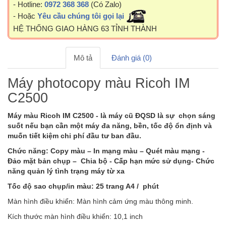
- Hotline:
0972 368 368
(Có Zalo)
- Hoặc
Yêu cầu chúng tôi gọi lại
HỆ THỐNG GIAO HÀNG 63 TỈNH THÀNH
Mô tả
Đánh giá (0)
Máy photocopy màu Ricoh IM
C2500
Máy màu Ricoh IM C2500 - là máy cũ
ĐQSD là sự chọn sáng
suốt nếu bạn cần một máy đa năng, bền, tốc độ ổn định và
muốn tiết kiệm chi phí đầu tư ban đầu.
Chức năng: Copy màu – In mạng màu – Quét màu mạng -
Đảo mặt bản chụp – Chia bộ - Cấp hạn mức sử dụng- Chức
năng quản lý tình trạng máy từ xa
Tốc độ sao chụp/in màu: 25 trang A4 / phút
Màn hình điều khiển: Màn hình cảm ứng màu thông minh.
Kích thước màn hình điều khiển: 10,1 inch