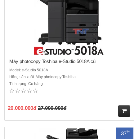
hà
ng
Máy photocopy Toshiba e-Studio 5018A cũ
Model: e-Studio 5018A
Hãng sản xuất: Máy photocopy Toshiba
Tình trạng: Có hàng
Máy photocopy Toshiba e-Studio 2518A máy cũ nhập khẩuChức năng
chuẩn : Copy - In - Scan màu - Kết nối mạng.Màn hình LCD cảm ứng
màu 10.1 InchTốc độ copy : 25 tờ/phút.Khay đựng giấy : 550 tờ x 2
khay Khay nạp tay : 100 tờKhổ giấy tối đa : A..
20.000.000đ
27.000.000đ
M
%
-37
ua