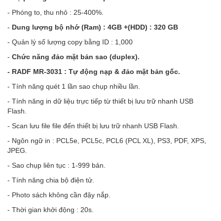
- Phóng to, thu nhỏ : 25-400%.
-
Dung lượng bộ nhớ (Ram) : 4GB +
(HDD) : 320 GB
- Quản lý số lượng copy bằng ID : 1,000
-
Chức năng đảo mặt bản sao (duplex).
- RADF MR-3031 : Tự động nạp & đảo mặt bản gốc.
- Tính năng quét 1 lần sao chụp nhiều lần.
- Tính năng in dữ liệu trực tiếp từ thiết bị lưu trữ nhanh USB
Flash.
- Scan lưu file file đến thiết bị lưu trữ nhanh USB Flash.
- Ngôn ngữ in : PCL5e, PCL5c, PCL6 (PCL XL), PS3, PDF, XPS,
JPEG.
- Sao chụp liên tục : 1-999 bản.
- Tính năng chia bộ điện tử.
- Photo sách không cần đậy nắp.
- Thời gian khởi động : 20s.