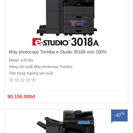
Máy photocopy Toshiba e-Studio 3018A mới 100%
Model: e3018a
Hãng sản xuất: Máy photocopy Toshiba
Máy photocopy Toshiba e-Studio 3518A máy cũ nhập khẩu dòng
Tình trạng: Ngừng sản xuất
máy đời mới nhất hiện nay, ít kẹt giấy, chạy bền bỉ, Chức năng chuẩn :
Copy - In - Scan màu - Kết nối mạng.- Màn hình: LCD cảm ứng chuẩn
WSVGA màu 10.1 inch- Tốc ..
90.150.000đ
%
-47