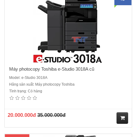
ua
hà
ng
Máy photocopy Toshiba e-Studio 3018A cũ
Model: e-Studio 3018A
Hãng sản xuất: Máy photocopy Toshiba
Tình trạng: Có hàng
Máy photocopy Toshiba e-Studio 3518A - mới 100%Chức năng
chuẩn : Copy - In - Scan màu - Kết nối mạng.- Màn hình: LCD cảm
ứng chuẩn WSVGA màu 10.1 inch- Tốc độ copy : 35 tờ/phút.- Khay
đựng giấy : 550 tờ x 2 khay- Khay nạp tay : 100 t..
20.000.000đ
35.000.000đ
M