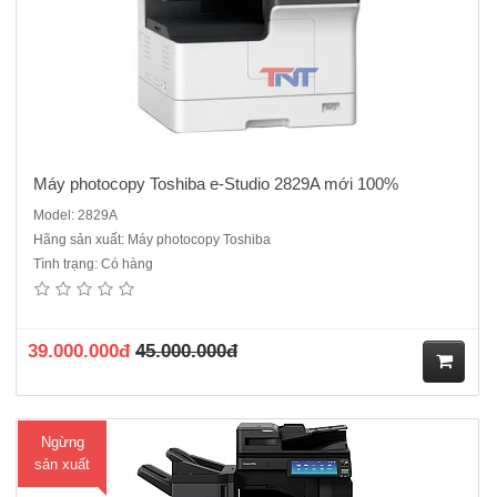
Máy photocopy Toshiba e-Studio 2829A mới 100%
Model: 2829A
Hãng sản xuất: Máy photocopy Toshiba
Tình trạng: Có hàng
Máy photocopy Toshiba e-Studio 2518A mới 100% ( Miễn phí vận
chuyển lắp đặt toàn quốc ) Chức năng chuẩn : Copy - In - Scan màu -
Kết nối mạng.Màn hình LCD cảm ứng màu 10.1 InchTốc độ copy : 25
tờ/phút.Khay đựng giấy : 550 tờ x 2 khay..
39.000.000đ
45.000.000đ
M
Ngừng
ua
sản xuất
hà