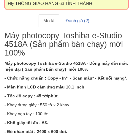
HỆ THỐNG GIAO HÀNG 63 TỈNH THÀNH
Mô tả
Đánh giá (2)
Máy photocopy Toshiba e-Studio
4518A (Sản phẩm bán chạy) mới
100%
Máy photocopy Toshiba e-Studio 4518A - Dòng máy đời mới,
hiện đại
( Sản phẩm bán chạy) mới 100%
- Chức năng chuẩn : Copy - In* - Scan màu* - Kết nối mạng*.
- Màn hình LCD cảm ứng màu 10.1 Inch
- Tốc độ copy : 45 tờ/phút.
- Khay đựng giấy : 550 tờ x 2 khay
- Khay nạp tay : 100 tờ
- Khổ giấy tối đa : A3.
- Độ phân giải : 2400 x 600 dpi.