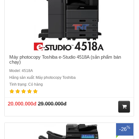
ng
Máy photocopy Toshiba e-Studio 4518A (sản phẩm bán
chạy)
Model: 4518A
Hãng sản xuất: Máy photocopy Toshiba
Máy photocopy Toshiba e-Studio 5018A máy cũ nhập khẩu- Chức
Tình trạng: Có hàng
năng chuẩn : Copy - In - Scan màu - Kết nối mạng- Màn hình LCD
cảm ứng màu 10.1 Inch- Tốc độ copy : 50 tờ/phút.- Khay đựng giấy :
550 tờ x 2 khay- Khay nạp tay : 100 tờ- Khổ giấy tối đ..
20.000.000đ
29.000.000đ
M
%
-26
ua