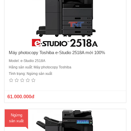
ng
Máy photocopy Toshiba e-Studio 2518A mới 100%
Model: e-Studio 2518A
Hãng sản xuất: Máy photocopy Toshiba
Máy photo Toshiba e-Studio 3018A mới 100% ( Miễn Phí Vận Chuyển
Tình trạng: Ngừng sản xuất
lắp đặt toàn quốc)Chức năng chuẩn : Copy - In - Scan màu - Kết nối
mạng.- Màn hình LCD cảm ứng màu 10.1 Inch- Tốc độ copy : 30
tờ/phút.- Khay đựng giấy : 550 tờ x 2 khay- Kha..
61.000.000đ
Ngừng
sản xuất