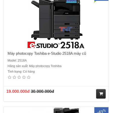
hà
ng
Máy photocopy Toshiba e-Studio 2518A máy cũ
Model: 2518A
Hãng sản xuất: Máy photocopy Toshiba
Tình trạng: Có hàng
Máy photocopy Toshiba e-Studio 3018A máy cũ nhập khẩu Dòng máy
photocopy hiện đại sản xuất đời mới nhất, chạy êm ái, máy rất ít kẹt
giấy, phù hợp môi trường ẩm .. Giải Pháp cho văn phòng, công ty
hoàn hảoChức năng chuẩn : Copy - In - Scan màu -..
19.000.000đ
30.000.000đ
M
%
-43