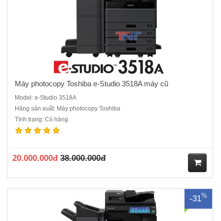
Máy photocopy Toshiba e-Studio 3518A máy cũ
Model: e-Studio 3518A
Hãng sản xuất: Máy photocopy Toshiba
Tình trạng: Có hàng
Máy photocopy Toshiba e-Studio 4518A.ĐQSD dòng máy đời mới
nhất hiện nay, hiệu quả công việc cao, hạn chế tối đa kẹt giấy ( sản
phẩm bán chạy)- Chức năng chuẩn : Copy - In* - Scan màu* - Kết nối
mạng*.- Màn hình LCD cảm ứng màu..
20.000.000đ
38.000.000đ
M
%
-31
ua
hà