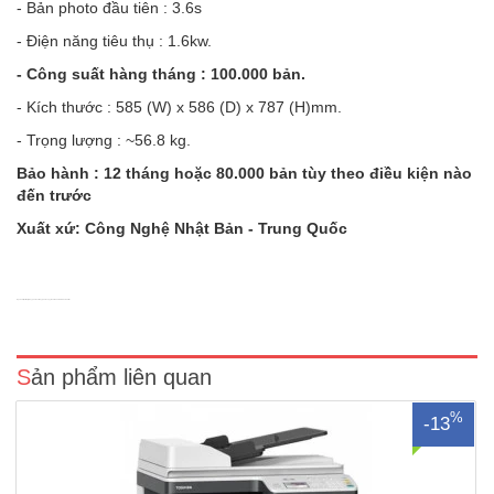
- Bản photo đầu tiên : 3.6s
- Điện năng tiêu thụ : 1.6kw.
- Công suất hàng tháng : 100.000 bản.
- Kích thước : 585 (W) x 586 (D) x 787 (H)mm.
- Trọng lượng : ~56.8 kg.
Bảo hành : 12 tháng hoặc 80.000 bản tùy theo điều kiện nào
đến trước
Xuất xứ: Công Nghệ Nhật Bản - Trung Quốc
Máy photocopy Toshiba e-Studio 2829A mới 100%- Chức năng : Copy
- In mạng - Scan màu.- Tốc độ : 28 trang / phút khổ A4.- Độ phân giải :
2400 dpi x 600 dpi.- Thời gian khởi động : 15 giây.- Bản chụp đầu tiên
Nguồn: https://dailymayphoto.vn/may-photocopy-toshiba-e-studio-4518a.html
: 6.4 giây.- Bộ nhớ tiêu chuẩn : 512MB.- Kh..
Sản phẩm liên quan
%
-13