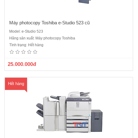
Máy photocopy Toshiba e-Studio 523 cũ
Model: e-Studio 523
Máy Photocopy Toshiba E–Studio 556 máy cũ nhập khẩu sản xuất
Hãng sản xuất: Máy photocopy Toshiba
năm 2014 Dòng máy công nghiệp chuyên dùng cho các cửa hàng
Tình trạng: Hết hàng
dịch vụ máy photocopy, công trường, hoặc công ty photo số lượng
lớn.Thông số kỹ thuật: Máy kỹ thuật số :Copy , in ..
25.000.000đ
Hết hàng