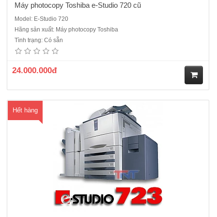
Máy photocopy Toshiba e-Studio 720 cũ
Model: E-Studio 720
Hãng sản xuất: Máy photocopy Toshiba
Máy photocopy Toshiba E-Studio 723 cũDòng máy công nghiệp rất
Tình trạng: Có sẵn
nhiều cửa hàng dịch vụ, công ty photo số lượng lớn hiện nay đang sử
dụng, Sản xuất năm 2012. Máy dễ sử dụng, cực bền, chi phí đổ mực
thấp, tái sử dụng mực thải, màn hình cảm ứng dễ sử dụng..
24.000.000đ
M
Hết hàng
ua
hà
ng