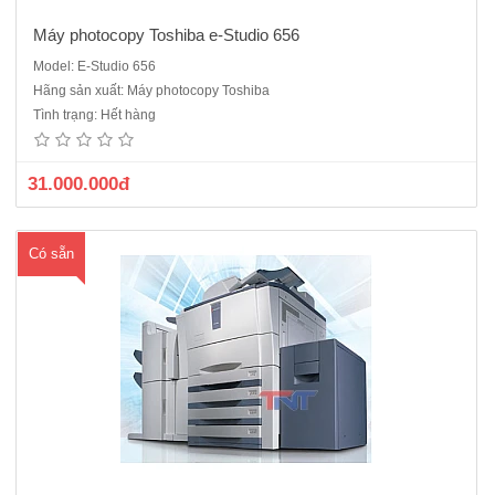
Máy photocopy Toshiba e-Studio 656
Model: E-Studio 656
Máy photocopy Toshiba E-Studio 720 KTS , xuất hiện từ năm 2011
Hãng sản xuất: Máy photocopy Toshiba
. Dòng máy công nghiệp rất nhiều cửa hàng dịch vụ, công ty photo số
Tình trạng: Hết hàng
lượng lớn hiện nay đang sử dụng, Chức năng: Copy + In mạng +
Scan trắng đen Dòng máy..
31.000.000đ
Có sẵn