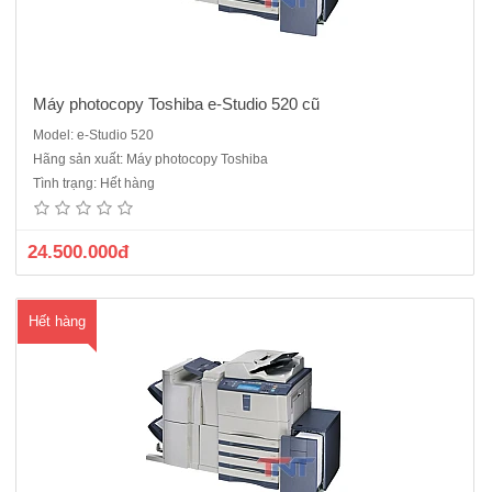
Máy photocopy Toshiba e-Studio 520 cũ
Model: e-Studio 520
Máy photo Toshiba e-Studio 523-Tốc độ sao chụp : 52 bản/phút-
Hãng sản xuất: Máy photocopy Toshiba
Chức năng có sẵn: Photocopy ,khổ giấy sao chụp tối đa : A3- Khay
Tình trạng: Hết hàng
giấy vào : 4 khay x 500 tờ, Khay giấy tay : 100 tờ - Độ phân giải : 2.400
x 520 dpi -Thời gian khởi động: 1..
24.500.000đ
Hết hàng