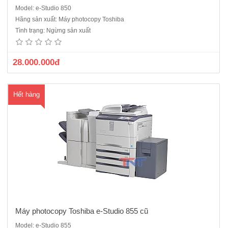
Model: e-Studio 850
Dòng máy năm 2011công nghiệp Toshiba e Studio 855 tốc độ 85 bản/
Hãng sản xuất: Máy photocopy Toshiba
phút siêu nhanh sự lụa chọn hoàn hảo cho các cửa hàng dịch
Tình trạng: Ngừng sản xuất
vụPhotocopy kỹ thuật số, Laser trắng đen,Tốc độ: 85 bản/phút. Khổ
giấy lớn nhất: A3Chức năng: Copy + In mạng + Scan màuB..
28.000.000đ
Hết hàng
Máy photocopy Toshiba e-Studio 855 cũ
Model: e-Studio 855