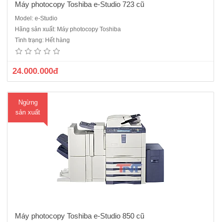
Máy photocopy Toshiba e-Studio 723 cũ
Model: e-Studio
Máy Photocopy Toshiba e Studio 850 Photocopy kỹ thuật số, Laser
Hãng sản xuất: Máy photocopy Toshiba
trắng đen,Chức năng: Copy + In mạng + Scan Trắng Đen, Bộ nạp và
Tình trạng: Hết hàng
đảo 2 mặt bản gốc(ARDF),Bộ đảo 2 mặt bản sao (Duplex) Tốc độ: 85
bản/phút. Khổ giấy lớn nhất: A3,Khay..
24.000.000đ
Ngừng
sản xuất
Máy photocopy Toshiba e-Studio 850 cũ