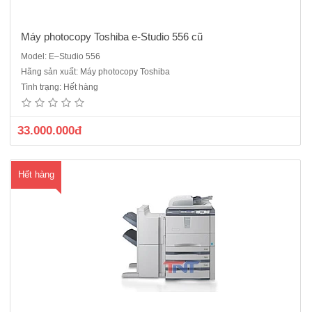
Máy photocopy Toshiba e-Studio 556 cũ
Model: E–Studio 556
Máy photocopy Toshiba E-Studio 656 mới 90% là sản phẩm máy
Hãng sản xuất: Máy photocopy Toshiba
photocopy Toshiba công nghiệp mới nhất thường được sử dụng tại
Tình trạng: Hết hàng
các trung tâm in ấn, doanh nghiệp có nhu cầu photocopy lớn.Máy
được sản xuất năm 2014Chức năng: Photocopy, In mạng, S..
33.000.000đ
Hết hàng