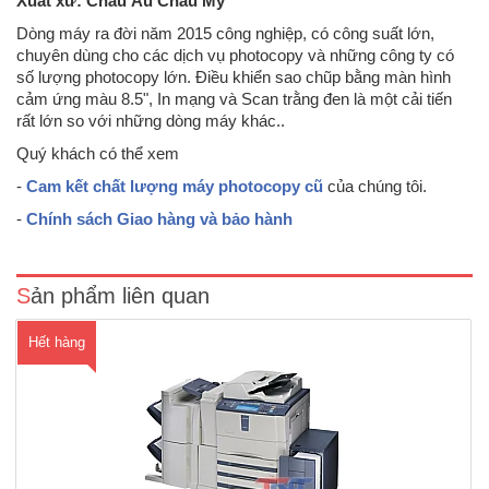
Xuất xứ: Châu Âu Châu Mỹ
Dòng máy ra đời năm 2015 công nghiệp, có công suất lớn,
chuyên dùng cho các dịch vụ photocopy và những công ty có
số lượng photocopy lớn. Điều khiển sao chũp bằng màn hình
cảm ứng màu 8.5", In mạng và Scan trằng đen là một cải tiến
rất lớn so với những dòng máy khác..
Quý khách có thể xem
Máy photo kỹ thuật số Toshiba e-Studio 520 cũ- Chức năng có sẵn:
-
Cam kết chất lượng máy photocopy cũ
của chúng tôi.
Photocopy - Bộ tự động nạp và đảo 2 mặt bản gốc (ARDF),Bộ tự động
đảo mặt bản sao (Duplex)- Khổ giấy sao chụp tối đa : A3-Tốc độ sao
-
Chính sách Giao hàng và bảo hành
chụp : 52 bản/phút- Khay giấy vào : 4 khay x 50..
Sản phẩm liên quan
Hết hàng