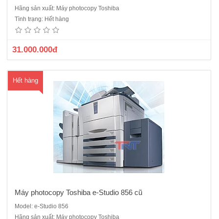
Máy photocopy Toshiba e Studio 856 máy cũ nhập khẩu thuộc dòng
Hãng sản xuất: Máy photocopy Toshiba
công nghiệp tốc độ 85 bản/ phút siêu nhanh sự lụa chọn hoàn hảo
Tình trạng: Hết hàng
cho các cửa hàng dịch vụLaser trắng đen,Copy + In mạng + Scan
màuTốc độ: 85 bản/phút. Khổ giấy max: A3Có săn:(Bộ nạp ..
31.000.000đ
Hết hàng
Máy photocopy Toshiba e-Studio 856 cũ
Model: e-Studio 856
Hãng sản xuất: Máy photocopy Toshiba