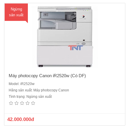
Ngừng
sản xuất
Máy photocopy Canon iR2520w (Có DF)
Model: iR2520w
Hãng sản xuất: Máy photocopy Canon
Máy photocopy Canon iR2525Chức năng chuẩn: Copy – In mạng –
Tình trạng: Ngừng sản xuất
Scan màu mạng.Tốc độ copy: 25 trang A4/phút.Màn hình LCD cảm
ứng Tiếng Việt.Sao chụp liên tục từ 01 - 999 copy..Bộ đảo bản sao
(Dupplex Unit) : Có Sẵn.Bộ nạp và đảo bản gốc tự động (DADF – A..
42.000.000đ