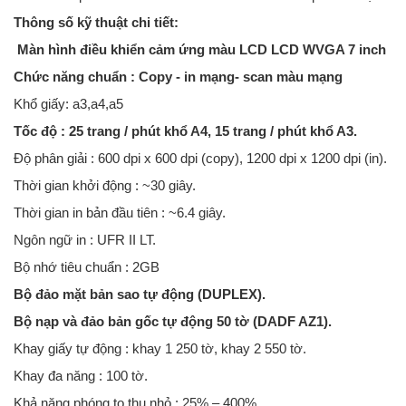
Thông số kỹ thuật chi tiết:
Màn hình điều khiển cảm ứng màu LCD LCD WVGA 7 inch
Chức năng chuẩn : Copy - in mạng- scan màu mạng
Khổ giấy: a3,a4,a5
Tốc độ : 25 trang / phút khổ A4, 15 trang / phút khổ A3.
Độ phân giải : 600 dpi x 600 dpi (copy), 1200 dpi x 1200 dpi (in).
Thời gian khởi động : ~30 giây.
Thời gian in bản đầu tiên : ~6.4 giây.
Ngôn ngữ in : UFR II LT.
Bộ nhớ tiêu chuẩn : 2GB
Bộ đảo mặt bản sao tự động (DUPLEX).
Bộ nạp và đảo bản gốc tự động 50 tờ (DADF AZ1).
Khay giấy tự động : khay 1 250 tờ, khay 2 550 tờ.
Khay đa năng : 100 tờ.
Khả năng phóng to thu nhỏ : 25% – 400%..