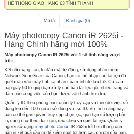
HỆ THỐNG GIAO HÀNG 63 TỈNH THÀNH
Mô tả
Đánh giá (0)
Máy photocopy Canon iR 2625i -
Hàng Chính hãng mới 100%
Máy photocopy Canon IR 2625i với 1 số tính năng vượt
trội:
Kết nối mạng Lan, In đảo mặt tự động, sử dụng phần mềm
Network ScanGear của Canon, bạn có thể nhập các tài liệu đã
quét màu vào máy tính cá nhân của mình để lưu trữ. Cơ cấu
nạp giấy 50 tờ giúp bạn xử lý các bản tài liệu gốc nhiều trang và
đảm bảo công việc của bạn được vận hành trơn tru.
Quản lý ID theo phòng ban, quản lý truy cập và theo dõi việc sử
dụng lên đến 100 người sử dụng với số ID. Với tính năng này,
bạn có thể gán quyền truy cập chọn lọc, giới hạn số lượng bản
in, cũng như theo dõi in ấn, sao chép và quét tài liệu. Quản lý
người sử dụng
máy photo Canon
IR 2625i tốt hơn thông qua
bản in kết quả đầu ra để kiểm soát tốt hơn các chi phí của bạn.