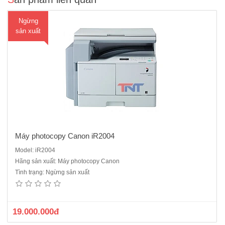
Ngừng
sản xuất
Máy photocopy Canon iR2004
Model: iR2004
Hãng sản xuất: Máy photocopy Canon
Máy photocopy Canon iR2004N được thiết kế phù hợp với nhu cầu
Tình trạng: Ngừng sản xuất
của các doanh nghiệp vừa và nhỏ. với mạng Lan không dây tích hợp
có thể kết nối với máy tính hay điện thoại di động trên cùng một mạng
làm việc dễ dàng.hỗ trợ sử dụng thông qua ..
19.000.000đ