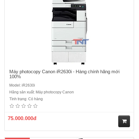
Máy photocopy Canon iR2630i - Hàng chính hãng mới
100%
Model: iR2630i
Hãng sản xuất: Máy photocopy Canon
Máy photocopy Canon iR2635i là máy photocopy đen trắng mới
Tình trạng: Có hàng
100%, Nguyên đai , nguyên kiện, máy có 2 khay tiện dụng việc chia
khổ giấy a3, A4, chia ngang dọc, chia xếp chồng. Phù hợp với văn
phòng, giúp Công ty đạt hiệu quả công việc tốt nhất.- ..
75.000.000đ
M