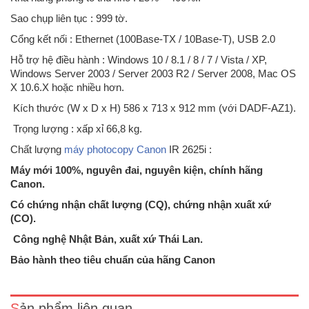
Sao chụp liên tục : 999 tờ.
Cổng kết nối : Ethernet (100Base-TX / 10Base-T), USB 2.0
Hỗ trợ hệ điều hành : Windows 10 / 8.1 / 8 / 7 / Vista / XP,
Windows Server 2003 / Server 2003 R2 / Server 2008, Mac OS
X 10.6.X hoặc nhiều hơn.
Kích thước (W x D x H) 586 x 713 x 912 mm (với DADF-AZ1).
Trọng lượng : xấp xỉ 66,8 kg.
Chất lượng
máy photocopy Canon
IR 2625i :
Máy mới 100%, nguyên đai, nguyên kiện, chính hãng
Canon.
Có chứng nhận chất lượng (CQ), chứng nhận xuất xứ
(CO).
Máy photocopy Canon iR2004 được thiết kế phù hợp với nhu cầu của
Công nghệ Nhật Bản, xuất xứ Thái Lan.
các doanh nghiệp vừa và nhỏ, dòng máy iR2004 tích hợp đa tính
năng trong một thiết kế nhỏ gọn. Từ những chức năng cơ bản như sao
Bảo hành theo tiêu chuẩn của hãng Canon
chép, in ấn, quét tài liệu cho đến những tính năng..
Sản phẩm liên quan