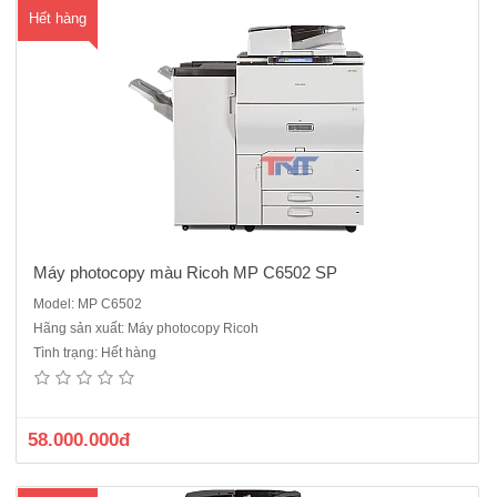
Hết hàng
Máy photocopy màu Ricoh MP C6502 SP
Model: MP C6502
Hãng sản xuất: Máy photocopy Ricoh
Máy Photocopy màu kỹ thuật số Ricoh MP C8002 SP máy cũ nhập
Tình trạng: Hết hàng
khẩu đời 2014Chức năng chính: Photocopy màu - in mạng- Scan
màuTốc độ in màu/ đen trắng: 80 Trang / PhútĐộ phân giải 1200 *
4800 dpiKhổ giấy A3,A4, A5,A6Sử dụng bốn màu: vàng, đỏ tía,..
58.000.000đ