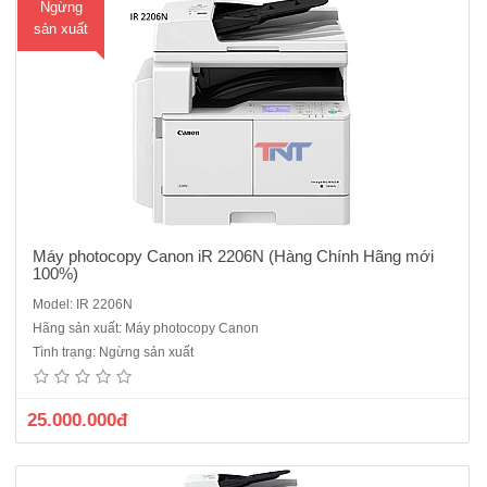
Ngừng
sản xuất
Máy photocopy Canon iR 2206N (Hàng Chính Hãng mới
100%)
Model: IR 2206N
Máy photocopy Canon iR2630i là máy photocopy đen trắng mới
Hãng sản xuất: Máy photocopy Canon
100%, Nguyên đai , nguyên kiện, máy có 2 khay tiện dụng việc chia
Tình trạng: Ngừng sản xuất
khổ giấy a3, A4, chia ngang dọc, chia xếp chồng. Phù hợp với văn
phòng, giúp Công ty đạt hiệu quả công việc tốt nhất.- ..
25.000.000đ