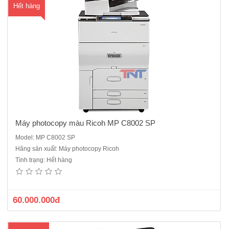
Hết hàng
Máy photocopy màu Ricoh MP C8002 SP
Model: MP C8002 SP
Hãng sản xuất: Máy photocopy Ricoh
Máy photocopy Canon IR 2206N ( Hàng chính hãng Mới 100%)Cấu
Tình trạng: Hết hàng
hình chuẩn : copy/in mạng/scan màu/in wifi- Màn hình giao tiếp có hỗ
trợ Tiếng Việt.- Khổ gấy tối đa : A3.- Tốc độ : 22 trang / phút khổ A4, 10
trang / phút khổ A3.- Có sẵn:Nạp và đảo bản gố..
60.000.000đ