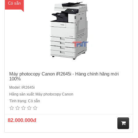
Có sẵn
Máy photocopy Canon iR2645i - Hàng chính hãng mới
100%
Model: iR2645i
Hãng sản xuất: Máy photocopy Canon
Máy photocopy Canon iR 2224N - Máy 1 khay giấy model sản xuất
Tình trạng: Có sẵn
năm 2024 thay thế model Canon iR2006N mới 100%Loại máy: Máy
photocopy trắng đenChức năng chuẩn: Copy, In mạng, Scan màu,
Duplex, DADFTốc độ: 24 trang/phút (A4) - 12 tr..
82.000.000đ
M