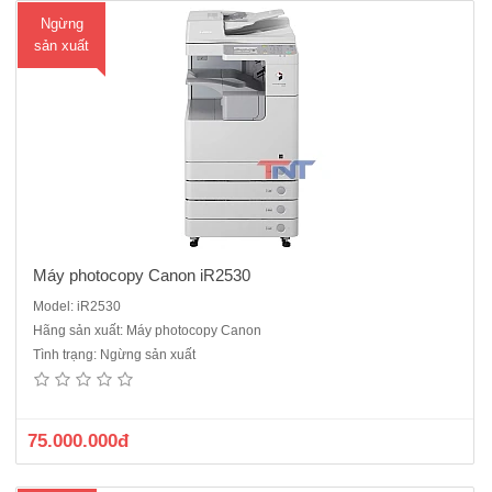
Ngừng
sản xuất
Máy photocopy Canon iR2530
Model: iR2530
Hãng sản xuất: Máy photocopy Canon
Máy Photocopy màu kỹ thuật số Ricoh MP C6502 SP máy cũ nhập
Tình trạng: Ngừng sản xuất
khẩu sử dụng công nghệ laser tiên tiến để tạo ra sản lượng màu
nhanh và đặc biệt. Được thiết kế để tiết kiệm năng lượng, giấy và chi
phí vận hành, máy in MFP tiên tiến này cung cấp..
75.000.000đ