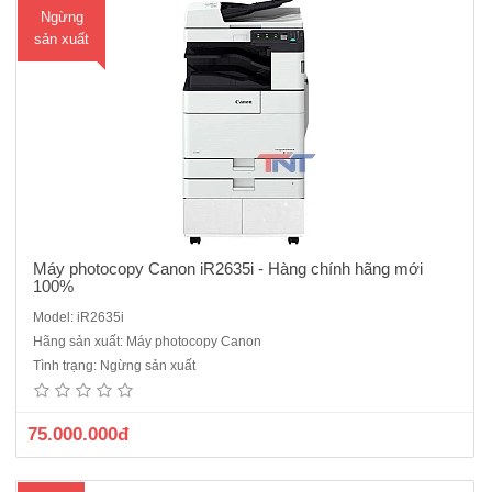
Ngừng
ua
sản xuất
hà
ng
Máy photocopy Canon iR2635i - Hàng chính hãng mới
100%
Model: iR2635i
Máy photocopy Canon iR2645i mới 100% Hàng chính hãng, Nguyên
Hãng sản xuất: Máy photocopy Canon
đai, Nguyên kiện với tốc độ 45 bản/phút, tính năng vượt trội In/quét
Tình trạng: Ngừng sản xuất
qua mạng có dây và không dây WiFi, Khổ giấy A3,A4,A5,A6 , máy có 2
khay thuận tiện cho việc chia giấy, hiệu suất l..
75.000.000đ