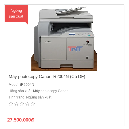
Ngừng
sản xuất
Máy photocopy Canon iR2004N (Có DF)
Model: iR2004N
Hãng sản xuất: Máy photocopy Canon
Máy photocopy Canon iR2520w dòng máy đa chứng năng (copy, in
Tình trạng: Ngừng sản xuất
mạng, scan màu )quét một lần, sao chụp nhiều lần.Chức năng chia bộ
bản sao điện tử so le, ngang dọc,sao chụp thẻ ID, sao chụp kết hợp 2
trong 1, 4 trong 1.Quản lý ID phòng ban, giới hạn ngư..
27.500.000đ