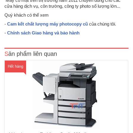
Máy có mặt trên thị trường năm 2011 chuyên dùng cho các
cửa hàng dịch vụ, côn trường, công ty photo số lượng lớn...
Quý khách có thể xem
Photocopy Toshiba E-Studio 233 cũ - Chức năng : Photocopy - In
-
Cam kết chất lượng máy photocopy cũ
của chúng tôi.
mạng - Scan đen trắng- Khổ sao chụp từ A6 – A3- Sao chụp liên tục
999 tờ- Thời gian khởi động máy là 20 giây- Tốc độ sao chụp 23 copy
-
Chính sách Giao hàng và bảo hành
/ 1 phút- Độ phóng to ..
Sản phẩm liên quan
Hết hàng