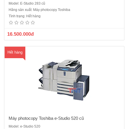
Model: E-Studio 283 cũ
Máy photo kỹ thuật số Toshiba e-Studio 520 cũ- Chức năng có sẵn:
Hãng sản xuất: Máy photocopy Toshiba
Photocopy - Bộ tự động nạp và đảo 2 mặt bản gốc (ARDF),Bộ tự động
Tình trạng: Hết hàng
đảo mặt bản sao (Duplex)- Khổ giấy sao chụp tối đa : A3-Tốc độ sao
chụp : 52 bản/phút- Khay giấy vào : 4 khay x 50..
16.500.000đ
Hết hàng
Máy photocopy Toshiba e-Studio 520 cũ
Model: e-Studio 520