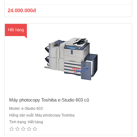
vào : 4 khay x 500 tờ,khay giấy tay : 100 tờ T..
24.000.000đ
Hết hàng
Máy photocopy Toshiba e-Studio 603 cũ
Model: e-Studio 603
Máy photocopy Toshiba E-Studio 655 cũChức năng: Photocopy, In
Hãng sản xuất: Máy photocopy Toshiba
mạng, Scan mạng trắng đenBộ nạp và đảo bản gốc (ARDF),Bộ đảo 2
Tình trạng: Hết hàng
mặt bản sao (Duplex)Tốc độ sao chụp, in: 65 bản / phútKhổ giấy sao
chụp:A3-A6Khay giấy: 2 khay x 500 tờ, Khay đôi: 2 x ..