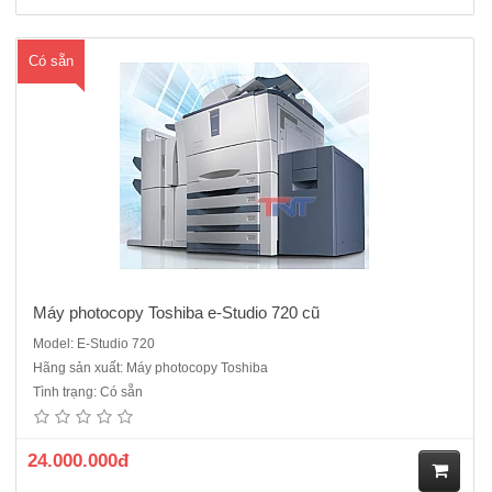
Có sẵn
Máy photocopy Toshiba e-Studio 720 cũ
Model: E-Studio 720
Hãng sản xuất: Máy photocopy Toshiba
Máy photocopy Toshiba E-Studio 723 cũDòng máy công nghiệp rất
Tình trạng: Có sẵn
nhiều cửa hàng dịch vụ, công ty photo số lượng lớn hiện nay đang sử
dụng, Sản xuất năm 2012. Máy dễ sử dụng, cực bền, chi phí đổ mực
thấp, tái sử dụng mực thải, màn hình cảm ứng dễ sử dụng..
24.000.000đ