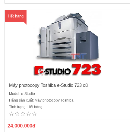
M
Hết hàng
ua
hà
ng
Máy photocopy Toshiba e-Studio 723 cũ
Model: e-Studio
Máy photocopy Toshiba e-Studio 755 cũ- Là máy photocopy Laser kỹ
Hãng sản xuất: Máy photocopy Toshiba
thuật số,tốc độ sao chụp: 75 copy / phút- Chức năng chính:
Tình trạng: Hết hàng
Photocopy - Sao chụp liên tục: 999 tờ- Khổ giấy sao chụp: A6 – A3-
Thời gian khởi động máy: 130 giây- Độ phóng to thu nhỏ..
24.000.000đ