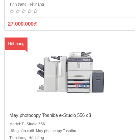
năm 2014 Dòng máy công nghiệp chuyên dùng cho các cửa hàng
Tình trạng: Hết hàng
dịch vụ máy photocopy, công trường, hoặc công ty photo số lượng
lớn.Thông số kỹ thuật: Máy kỹ thuật số :Copy , in ..
27.000.000đ
Hết hàng
Máy photocopy Toshiba e-Studio 556 cũ
Model: E–Studio 556
Máy photocopy Toshiba E-Studio 600 sản xuất năm 2010 được dùng
Hãng sản xuất: Máy photocopy Toshiba
trong các cửa hàng dịch vụ photocopy và công ty xây dựng, văn
Tình trạng: Hết hàng