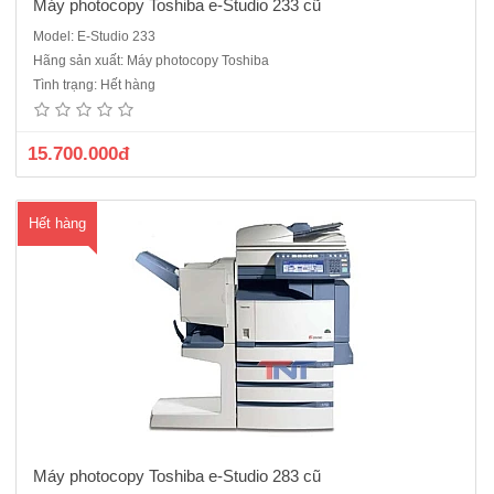
Máy photocopy Toshiba e-Studio 233 cũ
Model: E-Studio 233
Máy Photocopy Toshiba E-Studio 283 cũ- Chức năng: Copy + In
Hãng sản xuất: Máy photocopy Toshiba
mạng + Scan trắng đen- Bộ tự động nạp và đảo 2 mặt bản gốc
Tình trạng: Hết hàng
(ARDF)- Bộ tự động đảo 2 mặt bản sao (Duplex)- Tốc độ Photo: 28
bản/phút, khổ giấy lớn nhất : A3-Tốc độ Scan :50 bản/ phút- K..
15.700.000đ
Hết hàng
Máy photocopy Toshiba e-Studio 283 cũ