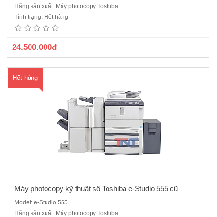
Máy photo kỹ thuật sốToshiba E–Studio 555Cấu hình chuẩn: Copy , in
Hãng sản xuất: Máy photocopy Toshiba
mạng , scan màu ( RJ45)Tốc độ sao chụp: 55 bản/phút(A4)Sao chụp
Tình trạng: Hết hàng
nhân bản liên tục: 999 bảnĐộ phân giải copy: 2.400 x 600 dpiRADF
(Bộ nạp & đ ảo bản gốc tự động)ADU (Bộ đảo mặt bản..
24.500.000đ
Hết hàng
Máy photocopy kỹ thuật số Toshiba e-Studio 555 cũ
Model: e-Studio 555
Máy Photocopy Toshiba E–Studio 556 máy cũ nhập khẩu sản xuất
Hãng sản xuất: Máy photocopy Toshiba