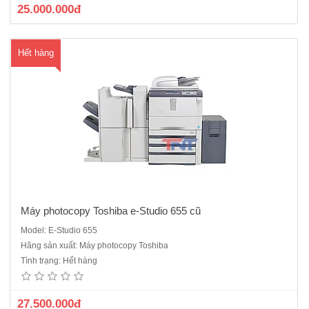
25.000.000đ
Hết hàng
Máy photocopy Toshiba e-Studio 655 cũ
Model: E-Studio 655
Máy photocopy Toshiba E-Studio 720 KTS , xuất hiện từ năm 2011
Hãng sản xuất: Máy photocopy Toshiba
. Dòng máy công nghiệp rất nhiều cửa hàng dịch vụ, công ty photo số
Tình trạng: Hết hàng
lượng lớn hiện nay đang sử dụng, Chức năng: Copy + In mạng +
Scan trắng đen Dòng máy..
27.500.000đ