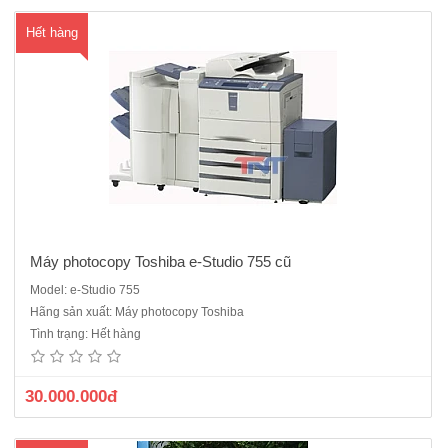
Hết hàng
Máy photocopy Toshiba e-Studio 755 cũ
Model: e-Studio 755
Máy photo Toshiba e-Studio 756 máy cũ nhập khẩuChức năng:
Hãng sản xuất: Máy photocopy Toshiba
Photocopy , in mạng, scan màu mạngKhổ giấy sao chụp tối đa : A3Tốc
Tình trạng: Hết hàng
độ sao chụp : 75 bản/phútKhay giấy vào : 2 khay x 500 tờ, khay đôi 2 x
1.250 tờKhay giấy tay : 100 tờThu Nhỏ / Phóng to..
30.000.000đ