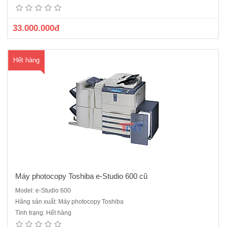
phòng, nhà trường số lượng bản in lớnMáy kỹ thuật số, Laser trắng
đen , chức năng chính PhotocopyBộ(ARDF) & (Duplex) &nbs..
33.000.000đ
Hết hàng
Máy photocopy Toshiba e-Studio 600 cũ
Model: e-Studio 600
Máy Photo kỹ thuật số, Laser trắng đen,Tốc độ: 60 bản/phútBộ nạp và
Hãng sản xuất: Máy photocopy Toshiba
đảo 2 mặt bản gốc (ARDF),bộ đảo mặt bản sao (Duplex)Chức năng
Tình trạng: Hết hàng
chính: Photocopy - In - scan đen trắngKhổ giấy tối đa : A3,Khay giấy