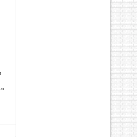
0
non
Model
Chức
an màu
t, 15
- A3.Bộ
Sẵn.Bộ