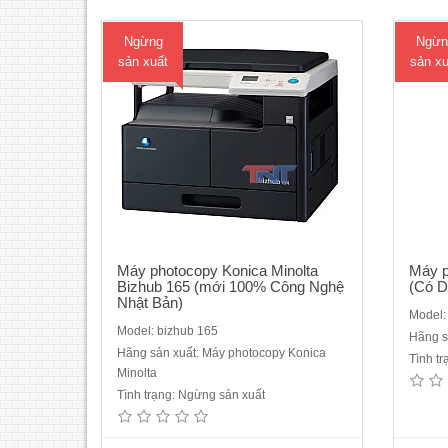
thân thiệ..
Ngừng
Ngừn
sản xuất
sản xu
Máy photocopy Konica Minolta
Máy 
Bizhub 165 (mới 100% Công Nghệ
(Có D
Nhật Bản)
Model
Model: bizhub 165
Hãng s
Hãng sản xuất: Máy photocopy Konica
Tình t
Máy photocopy Fuji Xerox DocuCentre
Máy 
Minolta
S2110+ DADF + Duplex (Copy/in mạng/
206 
Tình trạng: Ngừng sản xuất
Scan USB/ADF/Duplex)Loại máy: Máy
Bả
photocopy trắng đenChức năng chuẩn:
CPS (
In, Copy, Scan, DADF, DuplexTốc độ: tối
bản