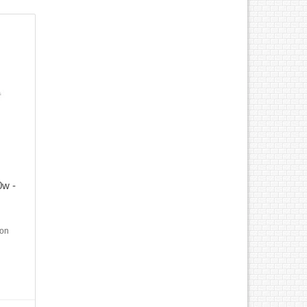
0w -
non
 MP
o văn
ng lựa
c các
ếc máy