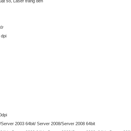
uật số, Laser trắng đen
 tờ
 dpi
0dpi
erver 2003 64bit/ Server 2008/Server 2008 64bit