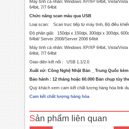
Máy tính cá nhân: Windows XP/XP 64bit, Vista/Vista 
64bit, 7/7 64bit
Chức năng scan màu qua USB
Loại scan: Scan trực tiếp từ máy tính, Bộ điều kh
Độ phân giải: 150dpi x 150dpi, 300dpi x 300dpi, 60
64bit/ Server 2008/Server 2008 64bit
Máy tính cá nhân: Windows XP/XP 64bit, Vista/Vista
64bit, 7/7 64bit
Giao diện kết nối : USB 1.1/2.0
Xuất xứ: Công Nghệ Nhật Bản _ Trung Quốc kè
Bảo hành : 12 tháng hoặc 60.000 Bản chụp tùy th
Quý khách xem cam kết chất lượng hàng hóa link dư
Máy photocopy Canon iR2004 được
Máy
thiết kế phù hợp với nhu cầu của các
năng 
Cam kết chất lượng hàng hóa
doanh nghiệp vừa và nhỏ, dòng máy
mạng.
iR2004 tích hợp đa tính năng trong một
hình 
thiết kế nhỏ gọn. Từ những chức năng cơ
liên t
Sản phẩm liên quan
bản như sao chép, in ấn, quét tài liệu cho
(Dupp
đến những tính năng..