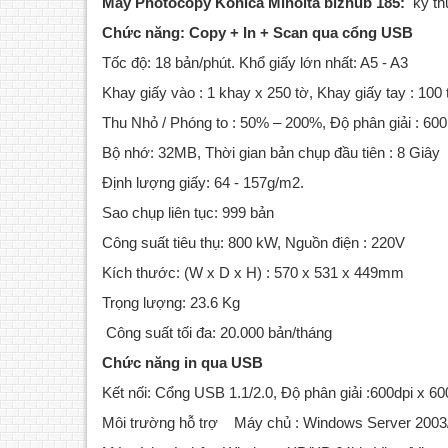
Máy Photocopy Konica Minolta bizhub 185:
kỹ th
Chức năng: Copy + In + Scan qua cổng USB
Tốc độ: 18 bản/phút. Khổ giấy lớn nhất: A5 - A3
Khay giấy vào : 1 khay x 250 tờ, Khay giấy tay : 100
Thu Nhỏ / Phóng to : 50% – 200%, Độ phân giải : 600
Bộ nhớ: 32MB, Thời gian bản chụp đầu tiên : 8 Giây
Định lượng giấy: 64 - 157g/m2.
Sao chụp liên tục: 999 bản
Công suất tiêu thụ: 800 kW, Nguồn điện : 220V
Kích thước: (W x D x H) : 570 x 531 x 449mm
Trọng lượng: 23.6 Kg
Công suất tối đa: 20.000 bản/tháng
Chức năng in qua USB
Kết nối: Cổng USB 1.1/2.0, Độ phân giải :600dpi x 60
Môi trường hỗ trợ Máy chủ : Windows Server 2003/S