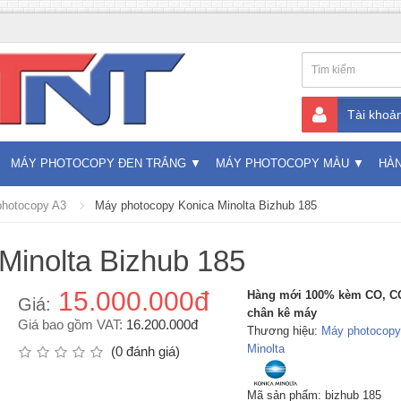
Tài khoả
MÁY PHOTOCOPY ĐEN TRẮNG
MÁY PHOTOCOPY MÀU
HÀ
hotocopy A3
Máy photocopy Konica Minolta Bizhub 185
Minolta Bizhub 185
15.000.000đ
Hàng mới 100% kèm CO, C
Giá:
chân kê máy
Giá bao gồm VAT:
16.200.000đ
Thương hiệu:
Máy photocopy
Minolta
(0 đánh giá)
Mã sản phẩm: bizhub 185