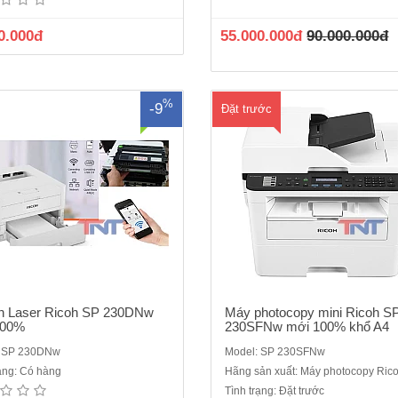
sắc, A4/letter, in đảo mặt tự động-
giấyA4,A5, in,copy laser đen trắng,
 in: 30 trang/ phút (A4) - 32 trang/
dòng máy đa chức năngChức năng
0.000đ
55.000.000đ
90.000.000đ
Letter)- Bộ xử lý (CPU): 600Mhz- Bộ
copy, scan , fax- Máy in Laser đơn
128MB- Độ phân giải: 1200 x 1200
A4/letter, in đảo mặt tự động, Pho
dpi, 1200..
k..
%
-9
Đặt trước
n Laser Ricoh SP 230DNw
Máy photocopy mini Ricoh S
100%
230SFNw mới 100% khổ A4
: SP 230DNw
Model: SP 230SFNw
rạng: Có hàng
Hãng sản xuất: Máy photocopy Ric
Tình trạng: Đặt trước