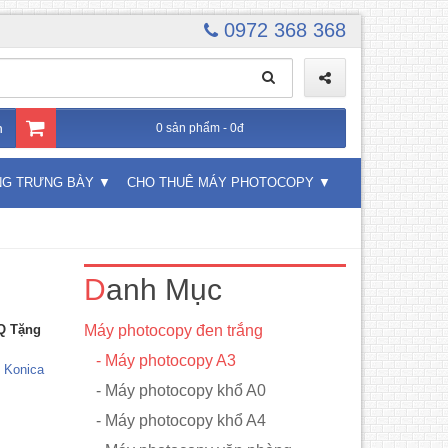
0972 368 368
n
0 sản phẩm - 0đ
NG TRƯNG BÀY
CHO THUÊ MÁY PHOTOCOPY
Danh Mục
Q Tặng
Máy photocopy đen trắng
- Máy photocopy A3
 Konica
- Máy photocopy khổ A0
- Máy photocopy khổ A4