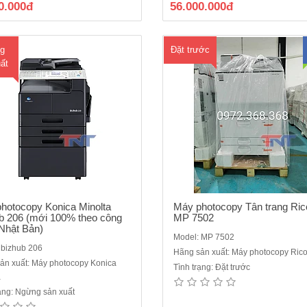
0.000đ
56.000.000đ
49 màn hình đk)Chức năng chính:
mới chính hãng, nhưng tiết kiệm đư
C..
phí lên đến 60%- M..
g
Đặt trước
ất
hotocopy Konica Minolta
Máy photocopy Tân trang Ric
b 206 (mới 100% theo công
MP 7502
Nhật Bản)
Model: MP 7502
 bizhub 206
Hãng sản xuất: Máy photocopy Ric
ản xuất: Máy photocopy Konica
Tình trạng: Đặt trước
a
 in Laser Ricoh SP 230DNw mới
Máy Photocopy mini Ricoh SP 2
rạng: Ngừng sản xuất
 in đảo mặt tự động- Máy in Laser
(có khay ADF) - In/Copy/Scan/Fa