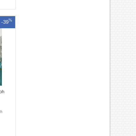
ợc chi
%
-39
oh
oh
30SFNw
x Khổ