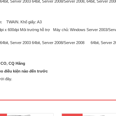
64bit, Server 2003 64bit, Server 2008/Server 2008, 64bit, Server 20
iển: TWAIN. Khổ giấy: A3
0dpi x 600dpi Môi trường hỗ trợ Máy chủ: Windows Server 2003/Ser
 64bit, Server 2003 64bit, Server 2008/Server 2008 64bit, Server 
m CO, CQ Hãng
eo điều kiện nào đến trước
ới đây.
 photocopy Canon iR2525Chức
Máy photocopy Canon iR2530C
chuẩn: Copy – In mạng – Scan màu
năng chuẩn: Copy – In mạng – Sc
Tốc độ copy: 25 trang A4/phút.Màn
mạng.Tốc độ copy: 30 trang A4/phú
LCD cảm ứng Tiếng Việt.Sao chụp
trang A3/ phút,Khổ giấy tối đa : A6 
ục từ 01 - 999 copy..Bộ đảo bản sao
đảo bản sao (Dupplex Unit) : Có 
lex Unit) : Có Sẵn.Bộ nạp và đảo
nạp và đảo bản gốc tự động (DA
bản gốc tự động (DADF – A..
AT1) : có sẵnMàn hình LC..