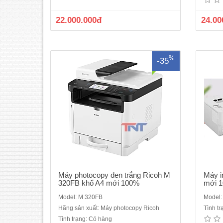
In/Copy/Scan/Fax ( Khổ A4, A5) - Tốc độ
đơn 
in: 32 trang/ phút (A4) - Bộ nhớ: 256MB-
Tốc độ
22.000.000đ
24.00
LCD 4.3" Cảm ứng- Độ phân giải: 1200 x
phút (
1200 dpi, 1200 x 600 dpi, 600 x 600 dpi-
nhớ: 
Khay gi..
%
-35
Máy photocopy đen trắng Ricoh M
Máy i
320FB khổ A4 mới 100%
mới 
Model: M 320FB
Model
Hãng sản xuất: Máy photocopy Ricoh
Tình t
Tình trạng: Có hàng