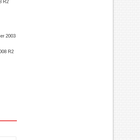
08 R2
ver 2003
2008 R2
hức
an màu
t, 15
- A3.Bộ
Sẵn.Bộ
DF –