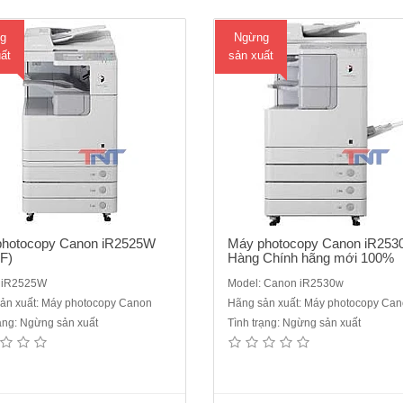
999 copy..Bộ đảo bản sao (D..
nạp và đảo bản gốc tự ..
g
Ngừng
ất
sản xuất
photocopy Canon iR2525W
Máy photocopy Canon iR253
F)
Hàng Chính hãng mới 100%
: iR2525W
Model: Canon iR2530w
ản xuất: Máy photocopy Canon
Hãng sản xuất: Máy photocopy Ca
rạng: Ngừng sản xuất
Tình trạng: Ngừng sản xuất
photocopy Konica Minolta bizhub
Máy Photocopy Tân trang Ricoh
( mới 100% theo công nghệ Nhật
7502 máy renew máy cao cấp ch
n)Cấu hình cơ bản: bizhub 206
phòng , tại sao khách hàng lại khô
OC 512 :Nắp đậy + AD 509 :Bộ đảo
chọn, một chiếc máy đáp ứng đượ
 sao + NC504:Kết nối cổng mạng
yêu cầu tương đương với một chi