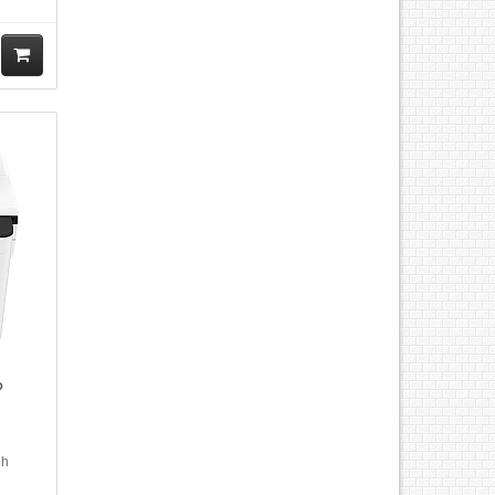
 thuộc
: In,
 sắc,
tocopy
M
ua
hà
ng
P
oh