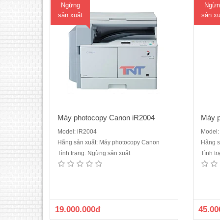
Ngừng
Ngừn
sản xuất
sản xu
Máy photocopy Canon iR2004
Máy p
Model: iR2004
Model:
Hãng sản xuất: Máy photocopy Canon
Hãng s
Tình trạng: Ngừng sản xuất
Tình t
Konica Minolta thông báo về việc đưa ra
Má
thị trường sản phẩm mới Máy Photocopy
model
Konica Minolta bizhub 185/165, thiết bị
năng 
đa chức năng 3-in-1 gọn nhẹ, đáp ứng
mạng.
nhu cầu rộng rãi nhu cầu về In, Copy và
trang
19.000.000đ
45.00
Scan với giao diện đơn giản, dễ sử dụng,
ứng T