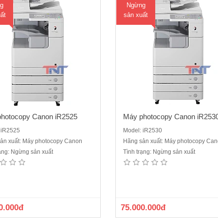
g
Ngừng
ất
sản xuất
hotocopy Canon iR2525
Máy photocopy Canon iR253
 iR2525
Model: iR2530
ản xuất: Máy photocopy Canon
Hãng sản xuất: Máy photocopy Ca
rạng: Ngừng sản xuất
Tình trạng: Ngừng sản xuất
y photocopy Canon iR2525W là
Máy photocopy Canon iR2530w 
 thay thế cho mã cũ iR2525.Chức
thay thế cho Canon iR2530 cũ.
chuẩn: Copy – In mạng – Scan màu
năng chuẩn: Copy – In mạng – Sc
Tốc độ copy: 25 trang A4/phút.15
mạng.Tốc độ copy: 30 trang A4/phú
/phút đối với A3Màn hình LCD cảm
trang A3/ phút,Khổ giấy tối đa : A6 
0.000đ
75.000.000đ
iếng Việt.Sao chụp liên tục từ 01 -
đảo bản sao (Dupplex Unit) : Có 