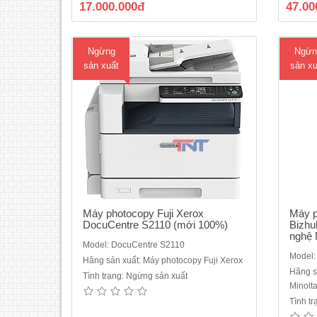
17.000.000đ
47.00
đa 21 trang/phút (A4)Khổ giấy: tối đa
+ MK7
A3Bộ nhớ ram: 256MBKhay giấy ..
Ngừng
Ngừn
sản xuất
sản xu
Máy photocopy Fuji Xerox
Máy p
DocuCentre S2110 (mới 100%)
Bizhu
nghệ 
Model: DocuCentre S2110
Model:
Hãng sản xuất: Máy photocopy Fuji Xerox
Hãng s
Tình trạng: Ngừng sản xuất
Minolt
Máy Photocopy đen trắng Ricoh M
Máy
Tình t
320FB - có khay ARDF-quét 2 mặt -
100% -