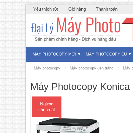
Yêu thích (0)
Giỏ hàng
Thanh toán
MÁY PHOTOCOPY MỚI
MÁY PHOTOCOPY CŨ
Máy photocopy
Máy photocopy đen trắng
Máy p
Máy Photocopy Konica 
Ngừng
sản xuất