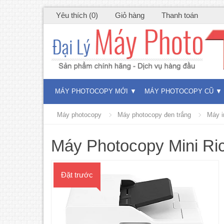
Yêu thích (0)
Giỏ hàng
Thanh toán
MÁY PHOTOCOPY MỚI
MÁY PHOTOCOPY CŨ
Máy photocopy
Máy photocopy đen trắng
Máy i
Máy Photocopy Mini R
Đặt trước