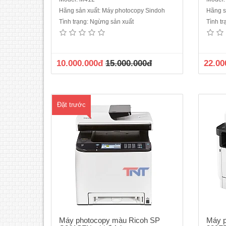
Hãng sản xuất: Máy photocopy Sindoh
Hãng s
Tình trạng: Ngừng sản xuất
Tình t
Máy photocopy màu Ricoh SP
Má
C261SFNw khổ A4 mới 100%Chức năng
320
: In đa chức năng laser màu, photo màu,
In/Co
scan màu, fax, đảo mặt tự động, có
in: 3
10.000.000đ
15.000.000đ
22.00
Network, có khay nạp bản gốc 2 mặt tự
LCD 4
động (SPDF)Bộ nhớ: 256 MBBộ xử lý:
1200 d
350MHzGiao diện: LCD 4.3" colour touch
pa..
Đặt trước
Máy photocopy màu Ricoh SP
Máy p