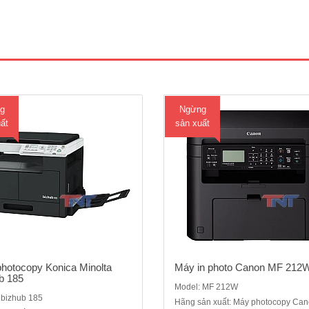
Photocopy Konica Minolta bizhub
Máy in photo Canon MF 212W- 
kỹ thuật số, Laser trắng đenChức
năng chuẩn : Copy - In - Scan - Wir
ng: Copy + In + Scan qua cổng
Màn hình LCD 5 dòng Cảm ứng T
ốc độ: 18 bản/phút. Khổ giấy lớn
Việt- Tốc độ : 23 trang / phút khổ A
A5 - A3Khay giấy vào : 1 khay x 250
phân giải copy, scan : 600 dpi x 600
 Khay giấy tay : 100 tờ Thu Nhỏ /
Độ phân giải in: 1200 dpi x 600 dp
Phóng to : 5..
nhớ tiêu chuẩn..
g
Ngừng
ất
sản xuất
hotocopy Konica Minolta
Máy in photo Canon MF 212
b 185
Model: MF 212W
 bizhub 185
Hãng sản xuất: Máy photocopy Ca