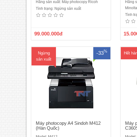
Hãng sản xuất: Máy photocopy Ricoh
Hãng s
Máy photocopy A4 Sindoh M412 ( Hàn
Máy 
Minolt
Tình trạng: Ngừng sản xuất
Quốc)Cấu hình : In/Scan màu/Copy/ Fax-
mới 
Tình t
Máy in đa chức năng để bàn khổ A4.- Tốc
năng: 
độ 36 trang/ phút.- Bộ nhớ hệ thống
trang/
512MB- Độ phân giải 1200x1200dpi.-
USB 
99.000.000đ
15.00
Thu phóng 50-200%.- Khay giấy 50 tờ
TX, 
nạp tay, 250 tờ khay nạp tự đ..
%
-33
Ngừng
Hết hà
sản xuất
Máy photocopy A4 Sindoh M412
Máy p
(Hàn Quốc)
C360
Model: M412
Model