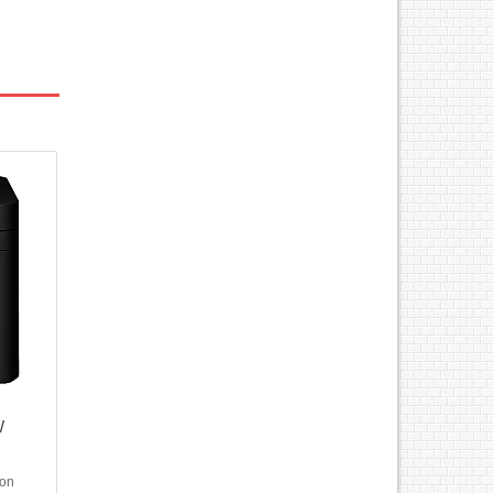
Chức
eless-
iếng
4.- Độ
 dpi.-
i.- Bộ
W
non