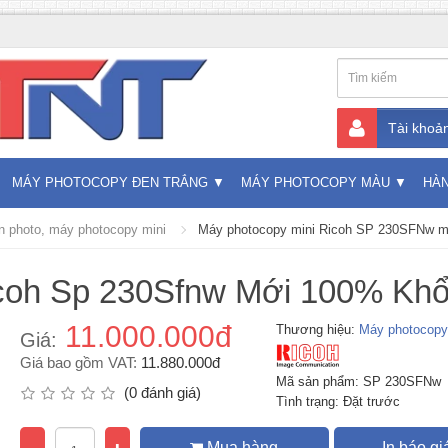
Tài khoả
MÁY PHOTOCOPY ĐEN TRẮNG
MÁY PHOTOCOPY MÀU
HÀ
n photo, máy photocopy mini
Máy photocopy mini Ricoh SP 230SFNw m
icoh Sp 230Sfnw Mới 100% Khổ
11.000.000đ
Thương hiệu:
Máy photocopy
Giá:
Giá bao gồm VAT:
11.880.000đ
Mã sản phẩm: SP 230SFNw
(0 đánh giá)
Tình trạng: Đặt trước
Mua hàng
In báo gi