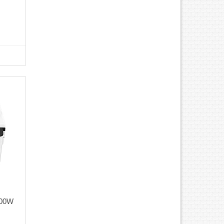
W mới
4)- Bộ
x 600
- Khay
 thêm
y giấy
200W