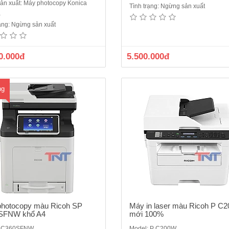
ản xuất: Máy photocopy Konica
Tình trạng: Ngừng sản xuất
in màu Ricoh SP C360SFNW máy
Máy in Laser màu Ricoh P C200
a
100% khổ A4, A5- Máy in màu đa
100%- Tốc độ in: 24 trang/phút (A
rạng: Ngừng sản xuất
In, Scan, Copy, Fax.- Tốc độ in: 30
nhớ: 512MB- Độ phân giải: 2400 
phút. - Hỗ trợ in 2 mặt. - Giao tiếp:
dpi, 1200 x 600 dpi, 600 x 600 dpi
2.0, Ethernet 10 base-T100 base-
giấy tiêu chuẩn: 250 tờ (tùy chọn
0.000đ
5.500.000đ
Wireless LAN (IEEE 802.11 b/g/n),
khay 500 tờ) - Khay tay: 1 tờ- Kha
NFC. - ..
ra: 100 tờ-..
ng
hotocopy màu Ricoh SP
Máy in laser màu Ricoh P C
SFNW khổ A4
mới 100%
: C360SFNW
Model: P C200W