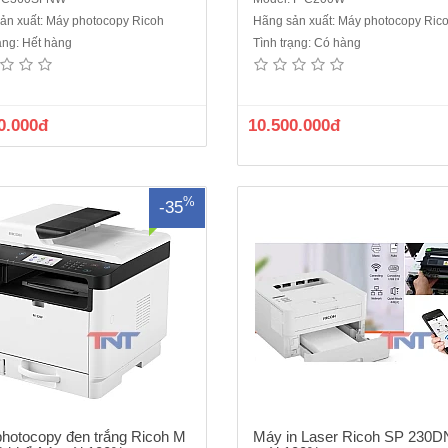
ản xuất: Máy photocopy Ricoh
Hãng sản xuất: Máy photocopy Ric
rạng: Hết hàng
Tình trạng: Có hàng
y Photocopy đen trắng Ricoh M
Máy in Laser Ricoh SP 230DNw
FB - có khay ARDF-quét 2 mặt -
100% - in đảo mặt tự động- Máy in
py/Scan/Fax ( Khổ A4, A5) - Tốc độ
đơn sắc, A4/letter, in đảo mặt tự 
2 trang/ phút (A4) - Bộ nhớ: 256MB-
Tốc độ in: 30 trang/ phút (A4) - 32 
0.000đ
10.500.000đ
.3" Cảm ứng- Độ phân giải: 1200 x
phút (Letter)- Bộ xử lý (CPU): 600
pi, 1200 x 600 dpi, 600 x 600 dpi-
nhớ: 128MB- Độ phân giải: 1200 
Khay gi..
dpi, 1200..
%
-35
hotocopy đen trắng Ricoh M
Máy in Laser Ricoh SP 230