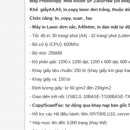
Máy Photocopy mini Ricoh SP 230SFNw (có khay
Khổ giấyA4,A5, in,copy laser đen trắng, thuộc 
Chức năng: In, copy, scan , fax
- Máy in Laser đơn sắc, A4/letter, in đảo mặt t
- Tốc độ in: 30 trang/ phút (A4) - 32 trang/ phút (Letter
- Bộ xử lý (CPU): 600Mhz
- Bộ nhớ: 256MB
- Độ phân giải: 1200 x 1200 dpi, 1200 x 600 dpi, 600 
- Khay giấy tiêu chuẩn: 250 tờ (khay giấy kín giúp trá
- Khay giấy ra: 150 tờ
- Định lượng giấy: từ 60 g/m2 đến 230g/m2
- Giao diện kết nối: USB2.0, 10BASE-T/100BASE-TX 
- Copy/Scan/Fax: tự động qua khay nạp bản gốc 
- Hỗ trợ các Hệ điều hành: Win XP/7/8/8.1/10, serve
* Hộp mực lên đến 3.000 trang (thay thế)