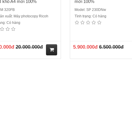
B khổ A4 mới 100%
mới 100%
 M 320FB
Model: SP 230DNw
ản xuất: Máy photocopy Ricoh
Tình trạng: Có hàng
rạng: Có hàng
0.000đ
20.000.000đ
5.900.000đ
6.500.000đ
M
ua
hà
ng