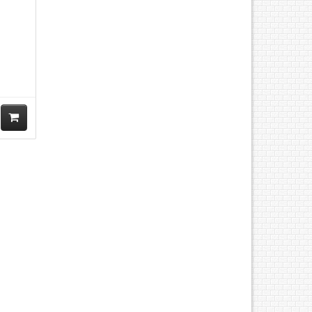
M
ua
hà
ng