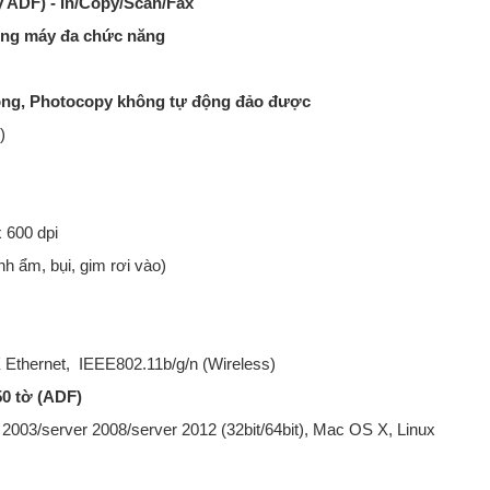
 ADF) - In/Copy/Scan/Fax
dòng máy đa chức năng
ự động, Photocopy không tự động đảo được
)
x 600 dpi
nh ẩm, bụi, gim rơi vào)
Ethernet, IEEE802.11b/g/n (Wireless)
50 tờ (ADF)
r 2003/server 2008/server 2012 (32bit/64bit), Mac OS X, Linux