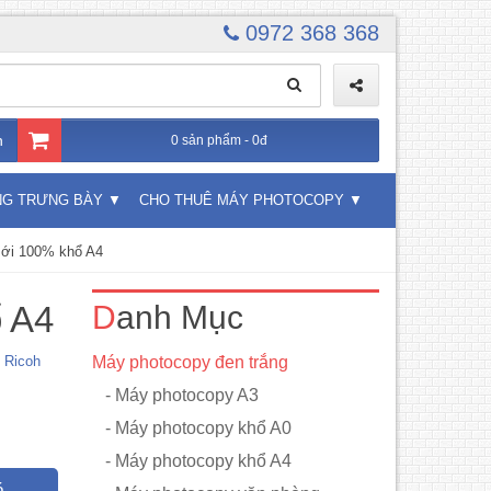
0972 368 368
n
0 sản phẩm - 0đ
NG TRƯNG BÀY
CHO THUÊ MÁY PHOTOCOPY
ới 100% khổ A4
 A4
Danh Mục
 Ricoh
Máy photocopy đen trắng
- Máy photocopy A3
- Máy photocopy khổ A0
- Máy photocopy khổ A4
á