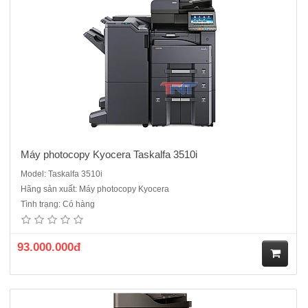
ua
hà
ng
Máy photocopy Kyocera Taskalfa 3510i
Model: Taskalfa 3510i
Hãng sản xuất: Máy photocopy Kyocera
Máy photocopy Samsung SL-K4350LX sử dụng Công nghệ ReCP của
Tình trạng: Có hàng
Samsung cho chất lượng hình ảnh và bản in Sắc nét hơn. Bên cạnh
đó, mực của máy photocopy A3 Samsung SL-K4350LX là loại mực
được ứng dụng công nghệ polime, loại mực này mang đến cho sản
93.000.000đ
phẩm..
M
ua