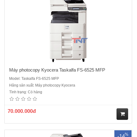
Máy photocopy Kyocera Taskalfa FS-6525 MFP
Model: Taskalfa FS-6525 MFP
Hãng sản xuất: Máy photocopy Kyocera
Máy photocopy Kyocera Taskalfa FS-6530 MFPChức năng chính:
Tình trạng: Có hàng
Copy - In mạng - Quét màu, RADF, Duplex · Tốc độ copy/ In: 30 trang
A4/phút · Tốc độ quét đơn sắc: 40 trang A4/ phút (200/300 dpi) · Tốc
độ quét màu: 20 trang A4/ phút (20..
70.000.000đ
M
%
-14