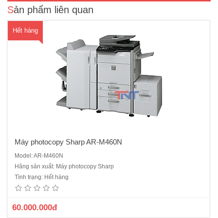
Sản phẩm liên quan
Hết hàng
Máy photocopy Sharp AR-M460N
Model: AR-M460N
Máy photocopy Kyocera Taskalfa 1800Copy - In USB - Quét màu, nắp
Hãng sản xuất: Máy photocopy Sharp
phẳng Tốc độ copy/ In: Máy Tas 1800: 18 trang A4/ phút Bộ nhớ
Tình trạng: Hết hàng
chuẩn: 256 MB Sao chụp nhân bản liên tục: 999 bản Độ phân giải:
600 x 600 dpi Độ phóng thu: 25% - 400%..
60.000.000đ