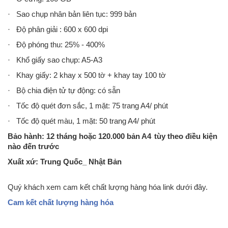
· Sao chụp nhân bản liên tục: 999 bản
· Độ phân giải : 600 x 600 dpi
· Độ phóng thu: 25% - 400%
· Khổ giấy sao chụp: A5-A3
· Khay giấy: 2 khay x 500 tờ + khay tay 100 tờ
· Bộ chia điện tử tự động: có sẵn
· Tốc độ quét đơn sắc, 1 mặt: 75 trang A4/ phút
· Tốc độ quét màu, 1 mặt: 50 trang A4/ phút
Bảo hành: 12 tháng hoặc 120.000 bản A4
tùy theo điều kiện
nào đến trước
Xuất xứ: Trung Quốc_ Nhật Bản
Máy photocopy Sharp AR-M460NChức năng chính: Photocopy - in
Quý khách xem cam kết chất lượng hàng hóa link dưới đây.
mạng- Scan màuSao chụp/in kỹ thuật số (SOPM)Tốc độ copy/in mạng:
46bản/phút A4, Khổ giấy lớn nhất A3, Nhỏ nhất A5Phóng to thu nhỏ từ
Cam kết chất lượng hàng hóa
: 25 – 400%, Sao chụp liên tục 999 bản, Độ phân giải copy..