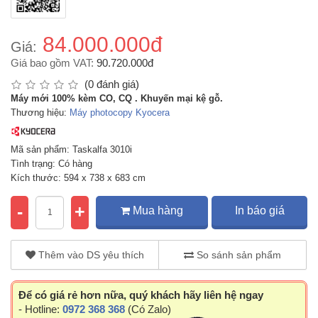
84.000.000đ
Giá:
Giá bao gồm VAT:
90.720.000đ
(0 đánh giá)
Máy mới 100% kèm CO, CQ . Khuyến mại kệ gỗ.
Thương hiệu:
Máy photocopy Kyocera
Mã sản phẩm: Taskalfa 3010i
Tình trạng: Có hàng
Kích thước: 594 x 738 x 683 cm
-
+
Mua hàng
In báo giá
Thêm vào DS yêu thích
So sánh sản phẩm
Để có giá rẻ hơn nữa, quý khách hãy liên hệ ngay
- Hotline:
0972 368 368
(Có Zalo)