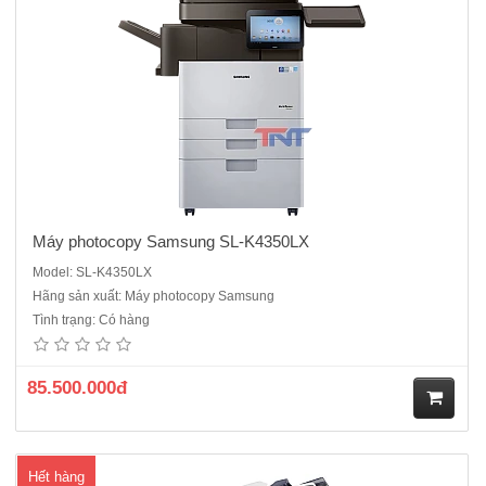
hà
ng
Máy photocopy Samsung SL-K4350LX
Model: SL-K4350LX
Hãng sản xuất: Máy photocopy Samsung
Máy photocopy Toshiba E-Studio 357 cũ- Chức năng chuẩn: Copy /in
Tình trạng: Có hàng
mạng/scan màu- Màn hình điều khiển LCD màu rộng 8,5 inch với các
biểu tượng lớn- Khổ giấy sao chụp: A3 – A5.- Tốc độ copy - in: 35
trang/phút A4.- Dung lượng bộ nhớ: 02 GB. ..
85.500.000đ
M
Hết hàng
ua