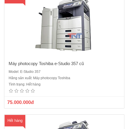
hà
ng
Máy photocopy Toshiba e-Studio 357 cũ
Model: E-Studio 357
Máy photocopy Toshiba E-Studio 457 cũ– Máy photocopy đa
Hãng sản xuất: Máy photocopy Toshiba
chức năng: Photocopy, In mạng, Scan màu.– Tự động đảo mặt bản
Tình trạng: Hết hàng
chụp (ADU)– Tự động nạp bản gốc (RADF)– &n..
75.000.000đ
Hết hàng