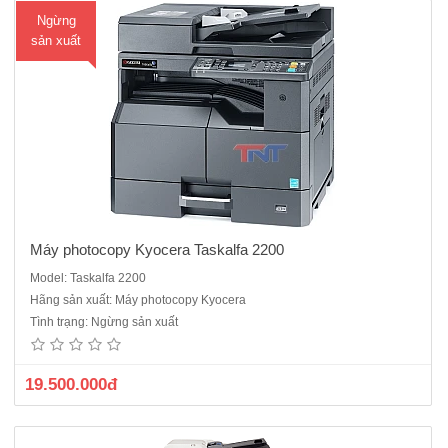
Ngừng
sản xuất
Máy photocopy Kyocera Taskalfa 2200
Model: Taskalfa 2200
Máy photocopy Kyocera Taskalfa FS6525 MFPChức năng chính: Copy
Hãng sản xuất: Máy photocopy Kyocera
- In mạng - Quét màu, RADF, Duplex · Tốc độ copy/ In: 25 trang
Tình trạng: Ngừng sản xuất
A4/phút · Bộ nhớ chuẩn: 1 GB · Sao chụp nhân bản liên tục: 999
bản · Độ phân giải : 600 x 600 dpi..
19.500.000đ