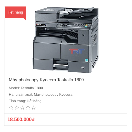
Hết hàng
Máy photocopy Kyocera Taskalfa 1800
Model: Taskalfa 1800
Máy photocopy Kyocera Taskalfa 2200Copy - In USB - Quét màu, nắp
Hãng sản xuất: Máy photocopy Kyocera
phẳng Tốc độ copy/ In: Máy Tas 2200: 22 trang A4/ phút Độ phân giải:
Tình trạng: Hết hàng
600 x 600 dpi Độ phóng thu: 25% - 400% Khổ giấy sao chụp: A5-A3
Bộ nhớ chuẩn: 256 MB Sao chụp nhân bản liên tục: 9..
18.500.000đ