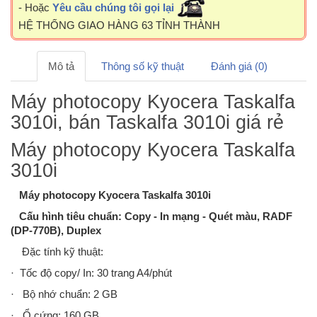
- Hoặc
Yêu cầu chúng tôi gọi lại
HỆ THỐNG GIAO HÀNG 63 TỈNH THÀNH
Mô tả
Thông số kỹ thuật
Đánh giá (0)
Máy photocopy Kyocera Taskalfa
3010i, bán Taskalfa 3010i giá rẻ
Máy photocopy Kyocera Taskalfa
3010i
Máy photocopy Kyocera Taskalfa 3010i
Cấu hình tiêu chuẩn: Copy - In mạng - Quét màu, RADF
(DP-770B), Duplex
Đặc tính kỹ thuật:
· Tốc độ copy/ In: 30 trang A4/phút
· Bộ nhớ chuẩn: 2 GB
· Ổ cứng: 160 GB