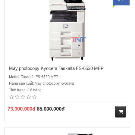
ua
hà
ng
Máy photocopy Kyocera Taskalfa FS-6530 MFP
Model: Taskalfa FS-6530 MFP
Hãng sản xuất: Máy photocopy Kyocera
Máy photocopy Kyocera Taskalfa 3510i Cấu hình tiêu chuẩn: Copy -
Tình trạng: Có hàng
In mạng - Quét màu, RADF (DP-770B), Duplex Đặc tính kỹ thuật:·
Tốc độ copy/ In: 35 trang A4/phút · Bộ nhớ chuẩn: 2 GB · Ổ cứng:
160 GB · &n..
73.000.000đ
85.000.000đ
M