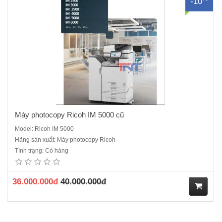
-10
ua
hà
ng
Máy photocopy Ricoh IM 5000 cũ
Model: Ricoh IM 5000
Hãng sản xuất: Máy photocopy Ricoh
Tình trạng: Có hàng
36.000.000đ
40.000.000đ
M