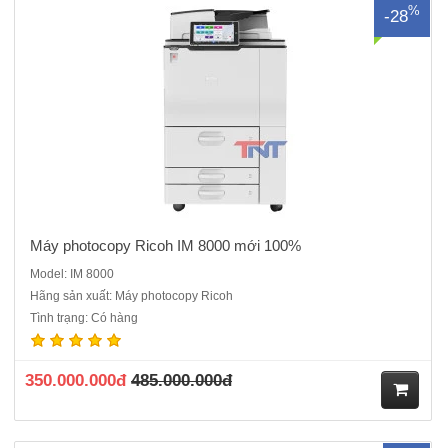
%
-28
ua
hà
ng
Máy photocopy Ricoh IM 8000 mới 100%
Model: IM 8000
Hãng sản xuất: Máy photocopy Ricoh
Máy Photocopy kỹ thuật số, Laser màu mới 100%Chức năng: COPY
Tình trạng: Có hàng
MÀU – IN MÀU – SCAN MÀU MẠNG ( Máy gồm 4 ống mực,
DF3010)Bộ nạp và đảo bản gốc DF3010: Có sẳnChức năng đảo 2
mặt bản sao: Có sẳnTốc độ sao chụp liên tục: 30 bản /
350.000.000đ
485.000.000đ
phútThB15:D24:21 giâyThời ..
M