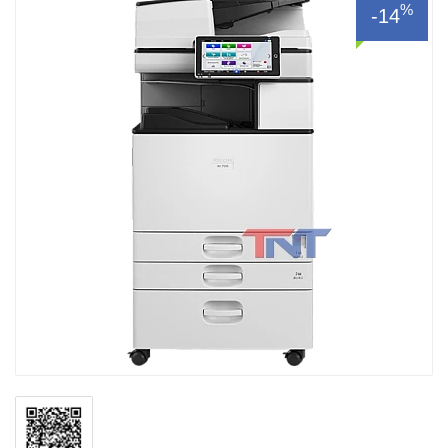
%
-14