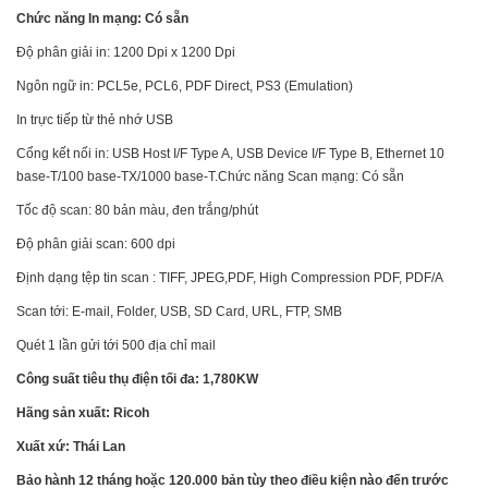
Chức năng In mạng: Có sẵn
Độ phân giải in: 1200 Dpi x 1200 Dpi
Ngôn ngữ in: PCL5e, PCL6, PDF Direct, PS3 (Emulation)
In trực tiếp từ thẻ nhớ USB
Cổng kết nối in: USB Host I/F Type A, USB Device I/F Type B, Ethernet 10
base-T/100 base-TX/1000 base-T.Chức năng Scan mạng: Có sẵn
Tốc độ scan: 80 bản màu, đen trắng/phút
Độ phân giải scan: 600 dpi
Định dạng tệp tin scan : TIFF, JPEG,PDF, High Compression PDF, PDF/A
Scan tới: E-mail, Folder, USB, SD Card, URL, FTP, SMB
Quét 1 lần gửi tới 500 địa chỉ mail
Công suất tiêu thụ điện tối đa: 1,780KW
Hãng sản xuất: Ricoh
Xuất xứ: Thái Lan
Bảo hành 12 tháng hoặc 120.000 bản tùy theo điều kiện nào đến trước