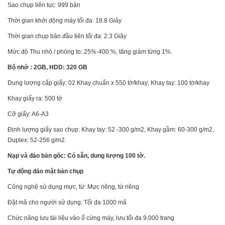
Sao chụp liên tục: 999 bản
Thời gian khởi động máy tối đa: 18.8 Giây
Thời gian chụp bản đầu tiên tối đa: 2.3 Giây
Mức độ Thu nhỏ / phóng to: 25%-400 %, tăng giảm từng 1%.
Bộ nhớ : 2GB, HDD: 320 GB
Dung lượng cấp giấy: 02 Khay chuẩn x 550 tờ/khay; Khay tay: 100 tờ/khay
Khay giấy ra: 500 tờ
Cỡ giấy: A6-A3
Định lượng giấy sao chụp: Khay tay: 52 -300 g/m2, Khay gầm: 60-300 g/m2,
Duplex: 52-256 g/m2.
Nạp và đảo bản gốc: Có sẵn, dung lượng 100 tờ.
Tự động đảo mặt bản chụp
Công nghệ sử dụng mực, từ: Mực riêng, từ riêng
Đặt mã cho người sử dụng: Tối đa 1000 mã
Chức năng lưu tài liệu vào ổ cứng máy, lưu tối đa 9.000 trang