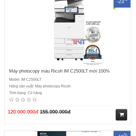
-23
ua
hà
ng
Máy photocopy màu Ricoh IM C2500LT mới 100%
Model: IM C2500LT
Hãng sản xuất: Máy photocopy Ricoh
• Máy photocopy Ricoh IM 5000 là dòng máy cũ ĐQSD đời mới nhất
Tình trạng: Có hàng
hiện nay - máy photocopy đa chức năng hiện đại, phù hợp với nhu
cầu sử dụng trong văn phòng vừa và lớn. Đây là một trong những sản
phẩm cao cấp của Ricoh với nhiều tính năng n..
120.000.000đ
155.000.000đ
M
%