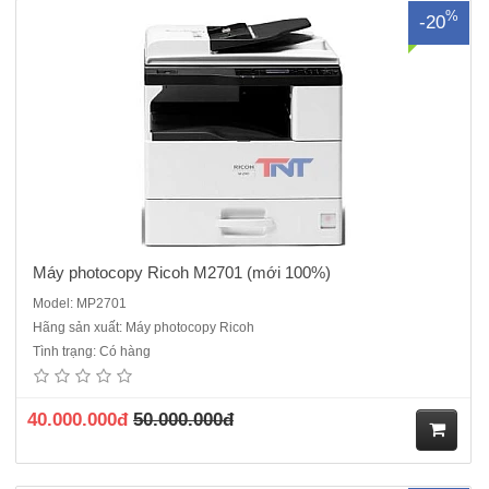
%
-20
Máy photocopy Ricoh M2701 (mới 100%)
Model: MP2701
Hãng sản xuất: Máy photocopy Ricoh
Máy photocopy Ricoh IM 7000 ,Hàng chính hãng, Nguyên đai nguyên
Tình trạng: Có hàng
kiện mới 100% ( Hàng chính hãng đầy đủ CO,CQ)Chức năng :
Photocopy- In- Scan mạngTốc độ photo/in: 70 Bản/phútBảng hoạt
động Bảng điều khiển thông minh 10.1 ”Thời gian khởi động 20 g..
40.000.000đ
50.000.000đ
M