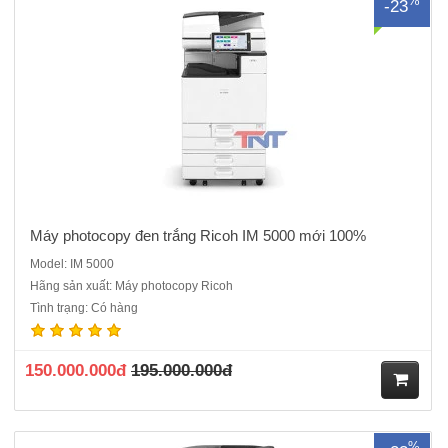
%
-23
ua
hà
ng
Máy photocopy đen trắng Ricoh IM 5000 mới 100%
Model: IM 5000
Hãng sản xuất: Máy photocopy Ricoh
Máy photocopy màu Ricoh IM C2500LT mới 100%Chức năng: Copy
Tình trạng: Có hàng
màu – In mạng màu – Quét màu mạng - Đảo mặt bản chụp – Chia bộ
- Cấp hạn mức sử dụng- Chức năng quản lý tình trạng máy từ xaTốc
độ sao chụp/in màu: 25 trang A4 / phútMàn hìn..
150.000.000đ
195.000.000đ
M
%