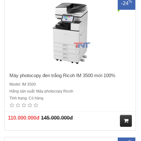
%
-24
ua
hà
ng
Máy photocopy đen trắng Ricoh IM 3500 mới 100%
Model: IM 3500
Hãng sản xuất: Máy photocopy Ricoh
Máy photocopy đen trắng Ricoh IM 4000 mới 100%, Hàng chính hãng
Tình trạng: Có hàng
nguyên đai, nguyên kiện đầy đủ CO, CQ chính hãngChức năng
chính: Photocopy/ in/ Scan mạngTốc độ sao chụp/in: 40 trang A4/
phútMàn hình điều khiển: Màn hình cảm ứng màu thông minhKí..
110.000.000đ
145.000.000đ
M