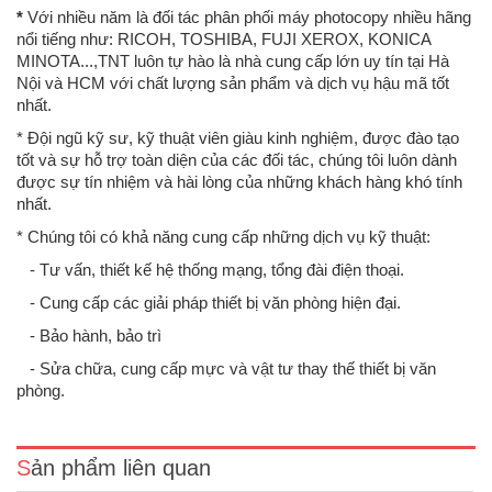
*
Với nhiều năm là đối tác phân phối máy photocopy nhiều hãng
nổi tiếng như: RICOH, TOSHIBA, FUJI XEROX, KONICA
MINOTA...,TNT luôn tự hào là nhà cung cấp lớn uy tín tại Hà
Nội và HCM với chất lượng sản phẩm và dịch vụ hậu mã tốt
nhất.
* Đội ngũ kỹ sư, kỹ thuật viên giàu kinh nghiệm, được đào tạo
tốt và sự hỗ trợ toàn diện của các đối tác, chúng tôi luôn dành
được sự tín nhiệm và hài lòng của những khách hàng khó tính
nhất.
* Chúng tôi có khả năng cung cấp những dịch vụ kỹ thuật:
- Tư vấn, thiết kế hệ thống mạng, tổng đài điện thoại.
- Cung cấp các giải pháp thiết bị văn phòng hiện đại.
- Bảo hành, bảo trì
Máy photo Ricoh M2701 (Mới 100%)Chức năng: Copy – In mạng –
Quét màu mạng - Đảo mặt bản chụp – Nạp đảo bản gốc tự động Tốc
- Sửa chữa, cung cấp mực và vật tư thay thế thiết bị văn
độ copy/in: 27 trang A4/phútKhổ giấy: A6 - A3Định lượng giấy: 52-216
phòng.
g/m2Thời gian khởi động máy tối đa: 19 giâyThời..
Sản phẩm liên quan