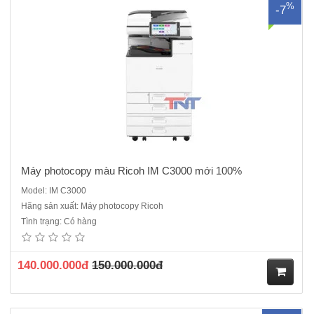
%
-7
ua
hà
ng
Máy photocopy màu Ricoh IM C3000 mới 100%
Model: IM C3000
Hãng sản xuất: Máy photocopy Ricoh
Máy photocopy đen trắng Ricoh IM 3000 máy mới 100%, Hàng chính
Tình trạng: Có hàng
hãng, Hàng nguyên đai, nguyên kiện , đầy đủ CO,CQ mới 100%Chức
năng chính: Photocopy, In mạng, Scan màu Tốc độ sao chụp liên tục:
30 bản A4 / phútMàn hình điều khiển: Màn hình cảm ứn..
140.000.000đ
150.000.000đ
M