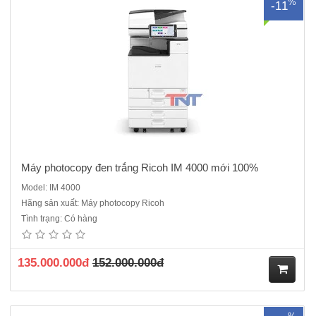
%
-11
ua
hà
ng
Máy photocopy đen trắng Ricoh IM 4000 mới 100%
Model: IM 4000
Hãng sản xuất: Máy photocopy Ricoh
Máy photocopy đen trắng Ricoh IM 5000 mới 100% . Hàng chính hãng
Tình trạng: Có hàng
, nguyên đai nguyên kiện , đầy đủ CO,CQChức năng chính:
Photocopy/ in/ Scan mạngTốc độ sao chụp/in: 50 trang A4/ phútMàn
hình điều khiển: Màn hình cảm ứng màu thông minhKích thước màn
135.000.000đ
152.000.000đ
h..
M