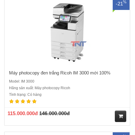
%
-21
ua
hà
ng
Máy photocopy đen trắng Ricoh IM 3000 mới 100%
Model: IM 3000
Hãng sản xuất: Máy photocopy Ricoh
Máy photocopy đen trắng Ricoh IM 3500 mới 100%. Hàng Chính
Tình trạng: Có hàng
hãng nguyên đai, nguyên kiện , CO, CQ chính hãng. Chức năng
chính: Photocopy, In mạng, Scan màu Tốc độ sao chụp liên tục: 35
bản A4 / phútMàn hình điều khiển: Màn hình cảm ứng..
115.000.000đ
146.000.000đ
M