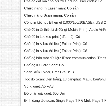
Chế độ đặt mã cho người sử dụng(User code): Có
Chức năng In Laser mạn: Có sẵn
Chức năng Scan mạng: Có sẵn
Cổng in kết nối: Ethernet (1000/100/10BASE), USB 2
Chế độ in từ thiết bị di động( Mobile Print): Apple Ai
Chế độ in Locked print ( đặt mã): Có
Chế độ in & lưu tài liệu ( Folder Print): Có
Chế độ in & lưu tài liệu ( Folder Print): Có
Chế độ bảo mật dữ liệu: IPsec communication, Tran
Chế độ ID Card Scan: Có
Scan đến Folder, Email và USB
Tốc độ Scan: Đen trắng, 18 bản/phút; Màu 6 bản/phú
Vùng quét: A5 – A3.
Độ phân giải quét: 600 Dpi.
Định dạng tệp scan: Single Page TIFF, Multi Page T