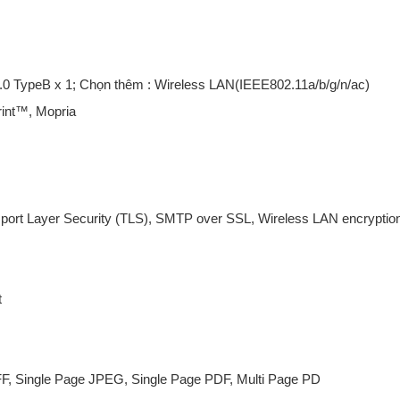
.0 TypeB x 1; Chọn thêm : Wireless LAN(IEEE802.11a/b/g/n/ac)
rPrint™, Mopria
sport Layer Security (TLS), SMTP over SSL, Wireless LAN encryptio
t
IFF, Single Page JPEG, Single Page PDF, Multi Page PD