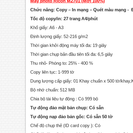
Máy photo Ricoh M2701 (Mới 100%)
Chức năng: Copy – In mạng – Quét màu mạng - 
Tốc độ copy/in: 27 trang A4/phút
Khổ giấy: A6 - A3
Định lượng giấy: 52-216 g/m2
Thời gian khởi động máy tối đa: 19 giây
Thời gian chụp bản đầu tiên tối đa: 6,5 giây
Thu nhỏ- Phóng to: 25% - 400 %
Copy liên tục: 1-999 tờ
Dung lượng cấp giấy: 01 Khay chuẩn x 500 tờ/khay,K
Bộ nhớ chuẩn: 512 MB
Chia bộ tài liệu tự động : Có 999 bộ
Tự động đảo mặt bản chụp: Có sẵn
Tự động nạp đảo bản gốc: Có sẵn 50 tờ
Chế độ chụp thẻ (ID card copy ): Có