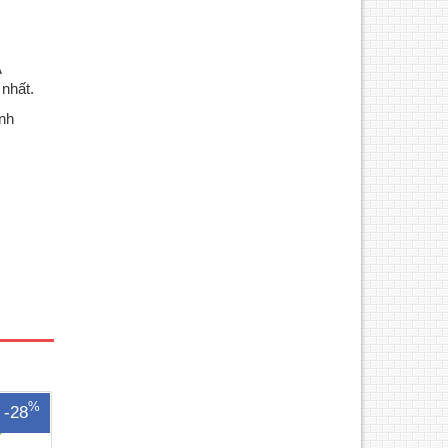
A
 nhất.
ành
Hàng
ện mới
đủ
- Scan
tBảng
 minh
..
%
-28