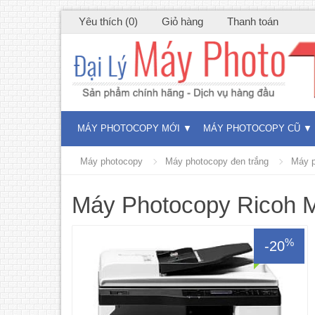
Yêu thích (0)
Giỏ hàng
Thanh toán
MÁY PHOTOCOPY MỚI
MÁY PHOTOCOPY CŨ
Máy photocopy
Máy photocopy đen trắng
Máy p
Máy Photocopy Ricoh 
%
-20