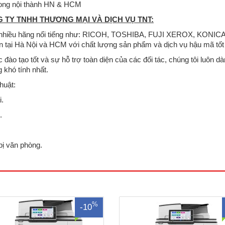
 trong nội thành HN & HCM
 TY TNHH THƯƠNG MẠI VÀ DỊCH VỤ TNT:
py nhiều hãng nổi tiếng như: RICOH, TOSHIBA, FUJI XEROX, KONIC
ín tại Hà Nội và HCM với chất lượng sản phẩm và dịch vụ hậu mã tốt
 đào tạo tốt và sự hỗ trợ toàn diện của các đối tác, chúng tôi luôn d
 khó tính nhất.
huật:
i.
.
 photocopy Ricoh IM 7000 ,Hàng
Máy photocopy Ricoh IM 8000 
hãng, Nguyên đai nguyên kiện mới
chính hãng, Nguyên đai nguyên ki
bị văn phòng.
00% ( Hàng chính hãng đầy đủ
100% ( Hàng chính hãng đầy 
)Chức năng : Photocopy- In- Scan
CO,CQ)Chức năng : Photocopy- In
ốc độ photo/in: 70 Bản/phútBảng
mạngTốc độ photo/in: 80 Bản/phú
 động Bảng điều khiển thông minh
hoạt động Bảng điều khiển thông
0.1 ”Thời gian khởi động 20 g..
10.1 ”Thời gian khởi động 20 g
%
-10