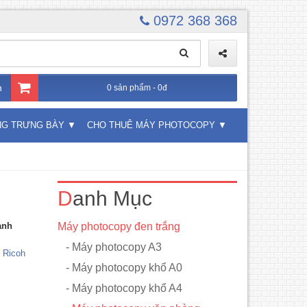
0972 368 368
n
0 sản phẩm - 0đ
NG TRƯNG BÀY
CHO THUÊ MÁY PHOTOCOPY
Danh Mục
ành
Máy photocopy đen trắng
- Máy photocopy A3
 Ricoh
- Máy photocopy khổ A0
- Máy photocopy khổ A4