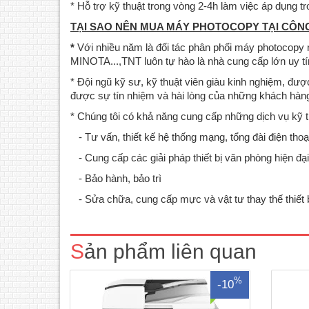
* Hỗ trợ kỹ thuật trong vòng 2-4h làm việc áp dụng
TẠI SAO NÊN MUA MÁY PHOTOCOPY TẠI CÔNG
*
Với nhiều năm là đối tác phân phối máy photoco
MINOTA...,TNT luôn tự hào là nhà cung cấp lớn uy t
* Đội ngũ kỹ sư, kỹ thuật viên giàu kinh nghiệm, được
được sự tín nhiệm và hài lòng của những khách hàng
* Chúng tôi có khả năng cung cấp những dịch vụ kỹ t
- Tư vấn, thiết kế hệ thống mạng, tổng đài điện thoạ
- Cung cấp các giải pháp thiết bị văn phòng hiện đại
- Bảo hành, bảo trì
Máy photocopy Ricoh IM2702 Mới
Máy
100%, Máy nhập khẩu, Hàng chính hãng,
chính 
- Sửa chữa, cung cấp mực và vật tư thay thế thiết 
nguyên đai, nguyên kiện là một thiết phù
1
hợp với ngân sách văn phòng của bạn.
CO,CQ
Thiết bị kèm với một loạt các tính năng
mạngT
Sản phẩm liên quan
được cải tiến, giúp sử dụng và kết nối m..
hoạt
1
%
-10