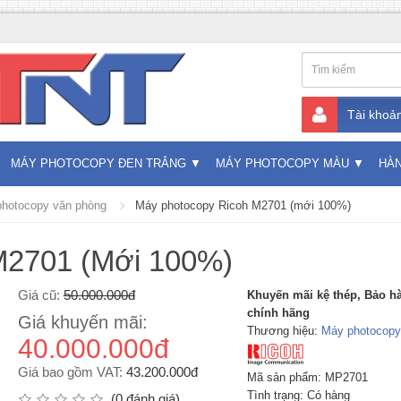
Tài khoả
MÁY PHOTOCOPY ĐEN TRẮNG
MÁY PHOTOCOPY MÀU
HÀ
hotocopy văn phòng
Máy photocopy Ricoh M2701 (mới 100%)
M2701 (Mới 100%)
Giá cũ:
50.000.000đ
Khuyến mãi kệ thép, Bảo h
chính hãng
Giá khuyến mãi:
Thương hiệu:
Máy photocopy
40.000.000đ
Giá bao gồm VAT:
43.200.000đ
Mã sản phẩm: MP2701
Tình trạng: Có hàng
(0 đánh giá)