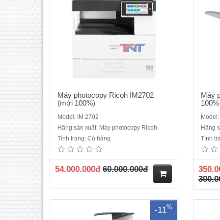
Máy photocopy Ricoh IM2702
Máy p
(mới 100%)
100%
Model: IM 2702
Model:
Hãng sản xuất: Máy photocopy Ricoh
Hãng s
Máy photocopy đen trắng Ricoh IM 4000
Máy
Tình trạng: Có hàng
Tình t
mới 100%, Hàng chính hãng nguyên đai,
10
nguyên kiện đầy đủ CO, CQ chính
Netwo
hãngChức năng chính: Photocopy/ in/
phútM
54.000.000đ
60.000.000đ
350.0
Scan mạngTốc độ sao chụp/in: 40 trang
ứng mà
390.0
A4/ phútMàn hình điều khiển: Màn hình
điều
cảm ứng màu thông minhKí..
mà
M
%
-11
ua