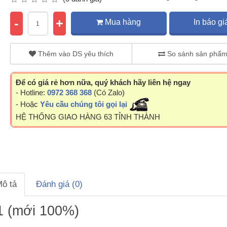
-
+
Mua hàng
In báo gi
Thêm vào DS yêu thích
So sánh sản phẩ
Để có giá rẻ hơn nữa, quý khách hãy liên hệ ngay
- Hotline:
0972 368 368
(Có Zalo)
- Hoặc
Yêu cầu chúng tôi gọi lại
HỆ THỐNG GIAO HÀNG 63 TỈNH THÀNH
ô tả
Đánh giá (0)
1 (mới 100%)