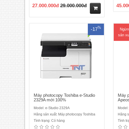
quốc)Chức năng chính : Copy – In Mạng
trang
27.000.000đ
29.000.000đ
45.00
– Scan Màu mạng – Duplex ( in 2 mặt) +
lượng 
Lắp Tốc độ : 23 trang/ phútĐảo bản sao -
hình 
in hai m..
M
%
-17
Ngừn
ua
sản xu
hà
ng
Máy photocopy Toshiba e-Studio
Máy p
2329A mới 100%
Apeos
Model: e-Studio 2329A
Model:
Hãng sản xuất: Máy photocopy Toshiba
Hãng s
Tình trạng: Có hàng
Tình t
Máy photocopy đen trắng Ricoh IM 2500
Máy F