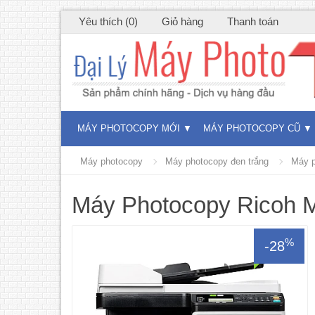
Yêu thích (0)
Giỏ hàng
Thanh toán
MÁY PHOTOCOPY MỚI
MÁY PHOTOCOPY CŨ
Máy photocopy
Máy photocopy đen trắng
Máy p
Máy Photocopy Ricoh 
%
-28