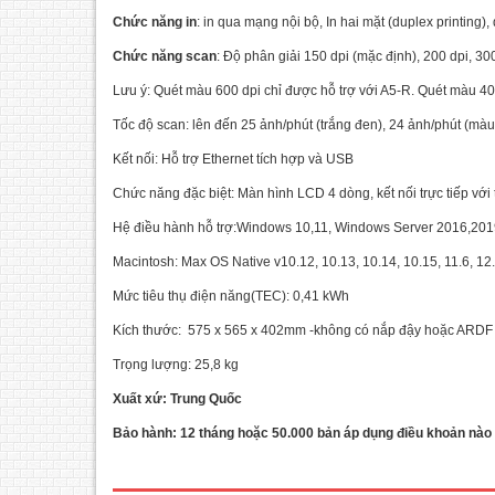
Chức năng in
: in qua mạng nội bộ, In hai mặt (duplex printing),
Chức năng scan
: Độ phân giải 150 dpi (mặc định), 200 dpi, 300
Lưu ý: Quét màu 600 dpi chỉ được hỗ trợ với A5-R. Quét màu 400
Tốc độ scan: lên đến 25 ảnh/phút (trắng đen), 24 ảnh/phút (màu
Kết nối: Hỗ trợ Ethernet tích hợp và USB
Chức năng đặc biệt: Màn hình LCD 4 dòng, kết nối trực tiếp với 
Hệ điều hành hỗ trợ:Windows 10,11, Windows Server 2016,20
Macintosh: Max OS Native v10.12, 10.13, 10.14, 10.15, 11.6, 1
Mức tiêu thụ điện năng(TEC): 0,41 kWh
Kích thước: 575 x 565 x 402mm -không có nắp đậy hoặc ARDF
Trọng lượng: 25,8 kg
Máy photocopy kỹ thuật số Fuji Xerox DC
Máy p
Xuất xứ: Trung Quốc
S2520CPSCấu hình chuẩn: COPY
Cấu h
Bảo hành: 12 tháng hoặc 50.000 bản áp dụng điều khoản nào
+IN+SCAN MÀU- Chức năng Copy: Tốc
Scan 
độ: 25 bản /phút.- Khổ giấy: A5-A3.-
đã ngừ
Phóng to-thu nhỏ: 25-400%-Thời gian
dòng 