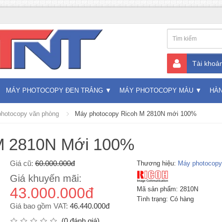
Tài khoả
MÁY PHOTOCOPY ĐEN TRẮNG
MÁY PHOTOCOPY MÀU
HÀ
hotocopy văn phòng
Máy photocopy Ricoh M 2810N mới 100%
M 2810N Mới 100%
Giá cũ:
60.000.000đ
Thương hiệu:
Máy photocopy
Giá khuyến mãi:
43.000.000đ
Mã sản phẩm: 2810N
Tình trạng: Có hàng
Giá bao gồm VAT:
46.440.000đ
(0 đánh giá)