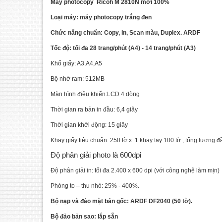
Máy photocopy Ricoh M 2810N mới 100%
Loại máy: máy photocopy trắng đen
Chức năng chuẩn: Copy, In, Scan màu, Duplex. ARDF
Tốc độ: tối đa 28 trang/phút (A4) - 14 trang/phút (A3)
Khổ giấy: A3,A4,A5
Bộ nhớ ram: 512MB
Màn hình điều khiển:LCD 4 dòng
Thời gian ra bản in đầu: 6,4 giây
Thời gian khởi động: 15 giây
Khay giấy tiêu chuẩn: 250 tờ x 1 khay tay 100 tờ , tổng lượng đ
Độ phân giải photo là 600dpi
Độ phân giải in: tối đa 2.400 x 600 dpi (với công nghệ làm mịn)
Phóng to – thu nhỏ: 25% - 400%.
Bộ nạp và đảo mặt bản gốc: ARDF DF2040 (50 tờ).
Bộ đảo bản sao: lắp sẵn