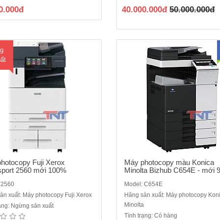
/phút- Bộ nhớ : 4GB (tối đa)- Dung
năng: photocopy màu / in màu/s
0.000đ
40.000.000đ
50.000.000đ
thiết bị lưu trữ : SSD 128GB - Màn
màuTốc độ copy/ in : 65 trang/phút
cảm ứng màu chạm tay không dùng
màu và đen trắng)Độ phân giải cop
phím bấm : 7 inch- Độ ..
x 600 dpiĐộ phân giải in: 1..
g
ất
hotocopy Fuji Xerox
Máy photocopy màu Konica
port 2560 mới 100%
Minolta Bizhub C654E - mới
 2560
Model: C654E
ản xuất: Máy photocopy Fuji Xerox
Hãng sản xuất: Máy photocopy Kon
Minolta
rạng: Ngừng sản xuất
ujiFilm Apeos 2150 NDA Mới 100%
Máy photocopy đa chức năng đen 
Tình trạng: Có hàng