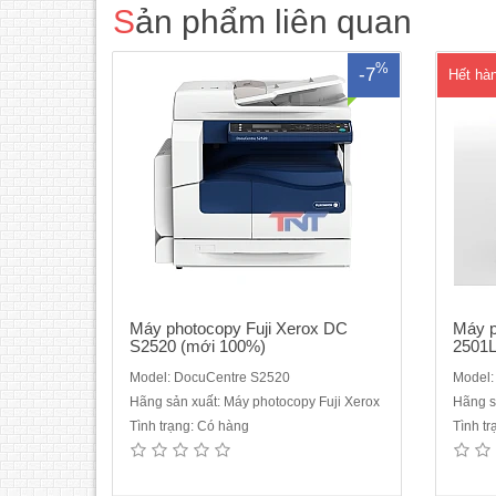
Sản phẩm liên quan
khởi động 19 giây hoặc ít hơn- Bộ nạp và
vấn.T
đảo bản gốc 2 mặt tự động (..
%
-7
Hết hà
Máy photocopy Fuji Xerox DC
Máy p
S2520 (mới 100%)
2501L
Model: DocuCentre S2520
Model:
Hãng sản xuất: Máy photocopy Fuji Xerox
Hãng s
Tình trạng: Có hàng
Tình t
Máy photocopy Toshiba e-Studio
Máy
2309A mới 100% Hàng chính hãng
2560
(Vận chuyển lắp đặt miễn phí toàn
sca