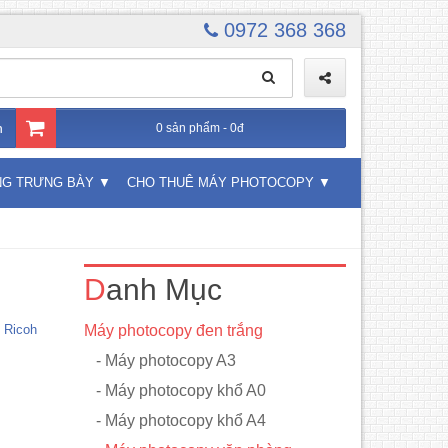
0972 368 368
n
0 sản phẩm - 0đ
NG TRƯNG BÀY
CHO THUÊ MÁY PHOTOCOPY
Danh Mục
 Ricoh
Máy photocopy đen trắng
- Máy photocopy A3
- Máy photocopy khổ A0
- Máy photocopy khổ A4