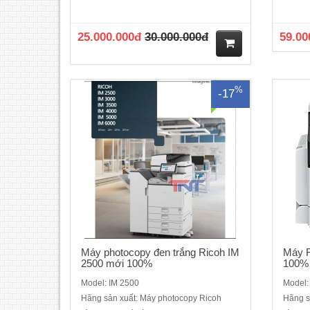
mới 100%Chức năng chính: Photocopy ,
( SP b
in, scan (mạng)Màn hình cảm ứng thông
chạy 
minh 10.1 inchBao gồm: Hộp mực in, Bộ
năng,
25.000.000đ
30.000.000đ
59.00
nạp và đảo bản gốc DF3110,Chân kê
đầy đ
thép,Bộ nạp và đảo bản sao: Có sẵnTốc
C
độ sao chụp liên tục:..
tra
M
%
-17
ua
hà
ng
Máy photocopy đen trắng Ricoh IM
Máy F
2500 mới 100%
100% 
Model: IM 2500
Model:
Hãng sản xuất: Máy photocopy Ricoh
Hãng s