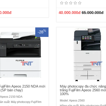
án chạy)Sản phẩm mới ra mắt, máy
Fujifilm Apeos 2560 mới 100%
êm, thiết kế đẹp mắt, đầy đủ chức
năng: Photocopy/in mạng/ scan m
 máy mới 100%, hàng chính hãng
độ copy liên tục : 25 trang/phút- Bộ
0.000đ
40.000.000đ
65.000.000đ
ủ giấy tờ CO,CQChức năng cơ bản:
4GB (tối đa)- Dung lượng thiết bị lư
opy/Print/Scan màuTốc độ: 21
SSD 128GB - Màn hình cảm ứng
ng/phútBộ nạp và đảo bản gốc..
chạm tay k..
%
-28
ujiFilm Apeos 2150 NDA mới
Máy photocopy đa chức năng
(SP bán chạy)
trắng FujiFilm Apeos 2560 mớ
100%
 Apeos 2150 NDA
Model: Apeos 2560
ản xuất: Máy photocopy FujiFilm
Hãng sản xuất: Máy photocopy Fuji