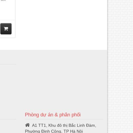
M
ua
hà
ng
Phòng dự án & phân phối
A1 TT1, Khu đô thị Bắc Linh Đàm,
Phường Định Công, TP Hà Nội