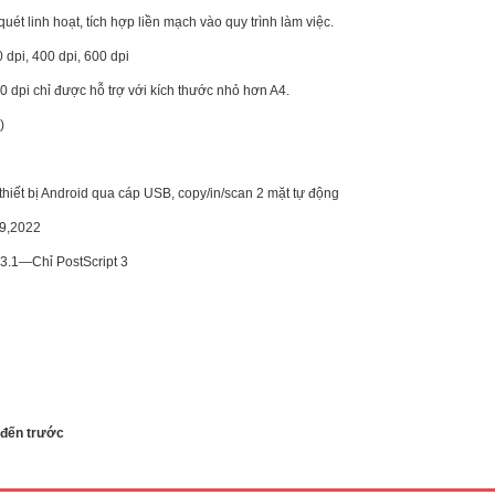
 quét linh hoạt, tích hợp liền mạch vào quy trình làm việc.
 dpi, 400 dpi, 600 dpi
 dpi chỉ được hỗ trợ với kích thước nhỏ hơn A4.
)
thiết bị Android qua cáp USB, copy/in/scan 2 mặt tự động
19,2022
2.3.1—Chỉ PostScript 3
hotocopy Ricoh Aficio MP 2501L (
Máy photo Ricoh M2701 (Mớ
ình : Photocopy đen trắng + in +
100%)Chức năng: Copy – In mạ
 đến trước
+ Duplex + ARDF 2030) Máy hiện
Quét màu mạng - Đảo mặt bản c
ng sản xuất. Quý khách tham khảo
Nạp đảo bản gốc tự động Tốc độ co
máy mới hoặc gọi điện để được tư
27 trang A4/phútKhổ giấy: A6 - A