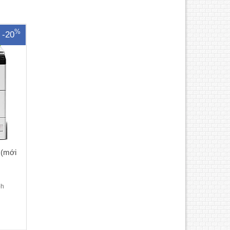
 khởi
.
%
-20
 (mới
oh
lta
ức in:
Chức