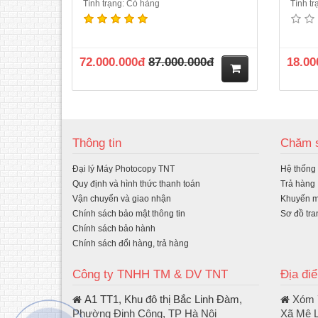
Tình trạng: Có hàng
Tình t
72.000.000đ
87.000.000đ
18.00
M
ua
Thông tin
Chăm s
hà
Đại lý Máy Photocopy TNT
Hệ thống
ng
Quy định và hình thức thanh toán
Trả hàng
Vận chuyển và giao nhận
Khuyến m
Chính sách bảo mật thông tin
Sơ đồ tra
Chính sách bảo hành
Chính sách đổi hàng, trả hàng
Công ty TNHH TM & DV TNT
Địa đi
A1 TT1, Khu đô thị Bắc Linh Đàm
,
Xóm 7
Phường Định Công, TP Hà Nội
Xã Mê L