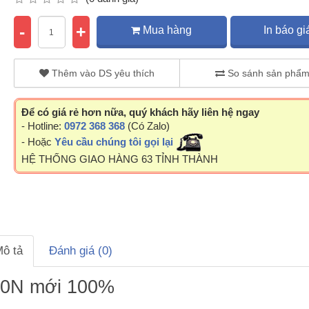
-
+
Mua hàng
In báo gi
Thêm vào DS yêu thích
So sánh sản phẩ
Để có giá rẻ hơn nữa, quý khách hãy liên hệ ngay
- Hotline:
0972 368 368
(Có Zalo)
- Hoặc
Yêu cầu chúng tôi gọi lại
HỆ THỐNG GIAO HÀNG 63 TỈNH THÀNH
ô tả
Đánh giá (0)
10N mới 100%