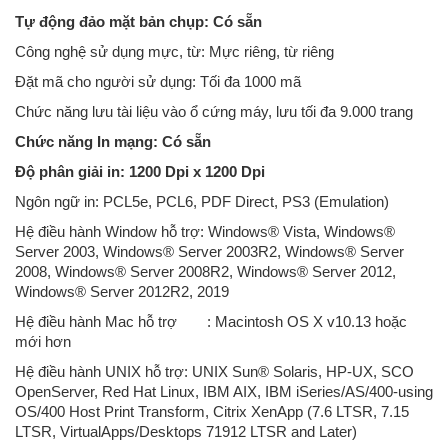
Tự động đảo mặt bản chụp: Có sẵn
Công nghệ sử dụng mực, từ: Mực riêng, từ riêng
Đặt mã cho người sử dụng: Tối đa 1000 mã
Chức năng lưu tài liệu vào ổ cứng máy, lưu tối đa 9.000 trang
Chức năng In mạng: Có sẵn
Độ phân giải in: 1200 Dpi x 1200 Dpi
Ngôn ngữ in: PCL5e, PCL6, PDF Direct, PS3 (Emulation)
Hệ điều hành Window hỗ trợ: Windows® Vista, Windows®
Server 2003, Windows® Server 2003R2, Windows® Server
2008, Windows® Server 2008R2, Windows® Server 2012,
Windows® Server 2012R2, 2019
Hệ điều hành Mac hỗ trợ
: Macintosh OS X v10.13 hoặc
mới hơn
Hệ điều hành UNIX hỗ trợ: UNIX Sun® Solaris, HP-UX, SCO
OpenServer, Red Hat Linux, IBM AIX, IBM iSeries/AS/400-using
OS/400 Host Print Transform, Citrix XenApp (7.6 LTSR, 7.15
LTSR, VirtualApps/Desktops 71912 LTSR and Later)