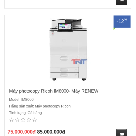
M
%
-12
ua
hà
ng
Máy photocopy Ricoh IM8000- Máy RENEW
Model: IM8000
Hãng sản xuất: Máy photocopy Ricoh
Máy Photocopy Ricoh IM 4510 mới 100% - Hàng chính hãng mới
Tình trạng: Có hàng
100%, Nguyên đai nguyên kiện bắt đầu ra mắt năm 2026Máy bao
gồm( SPDF, Mực in, Chân kê)Chức năng : Copy/ in mạng/ Scan
mạngTốc độ sao chụp/in: 45 trang A4/ phútMàn hình điều khiển: Màn
75.000.000đ
85.000.000đ
hình c..