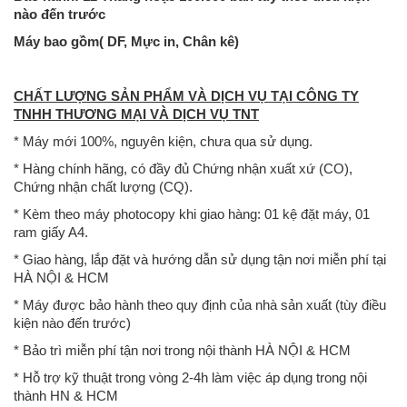
nào đến trước
Máy bao gồm( DF, Mực in, Chân kê)
CHẤT LƯỢNG SẢN PHẨM VÀ DỊCH VỤ TẠI CÔNG TY
TNHH THƯƠNG MẠI VÀ DỊCH VỤ TNT
* Máy mới 100%, nguyên kiện, chưa qua sử dụng.
* Hàng chính hãng, có đầy đủ Chứng nhận xuất xứ (CO),
Chứng nhận chất lượng (CQ).
* Kèm theo máy photocopy khi giao hàng: 01 kệ đặt máy, 01
ram giấy A4.
* Giao hàng, lắp đặt và hướng dẫn sử dụng tận nơi miễn phí tại
HÀ NỘI & HCM
* Máy được bảo hành theo quy định của nhà sản xuất (tùy điều
kiện nào đến trước)
* Bảo trì miễn phí tận nơi trong nội thành HÀ NỘI & HCM
* Hỗ trợ kỹ thuật trong vòng 2-4h làm việc áp dụng trong nội
thành HN & HCM