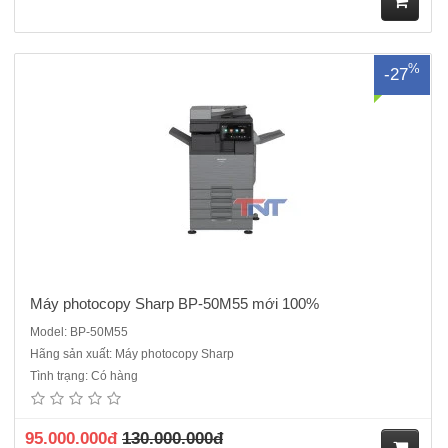
M
%
-27
ua
hà
ng
Máy photocopy Sharp BP-50M55 mới 100%
Model: BP-50M55
Hãng sản xuất: Máy photocopy Sharp
Máy photocopy Ricoh IM 2500 . cũ là máy ĐQSD là sự chọn sáng
Tình trạng: Có hàng
suốt nếu bạn cần một máy đa năng, bền, tốc độ ổn định và muốn tiết
kiệm chi phí đầu tư ban đầu.Màn hình cảm ứng thông minh 10.1
inchBao gồm: Hộp mực in, Bộ nạp và đảo bản g..
95.000.000đ
130.000.000đ