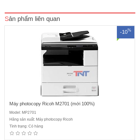
g/m2Thời gian khởi động máy tối đa: 19 giâyThời..
Sản phẩm liên quan
%
-10
Máy photocopy Ricoh M2701 (mới 100%)
Model: MP2701
Hãng sản xuất: Máy photocopy Ricoh
Máy photocopy Ricoh IM2702 Mới 100%, Máy nhập khẩu, Hàng
Tình trạng: Có hàng
chính hãng, nguyên đai, nguyên kiện là một thiết phù hợp với ngân
sách văn phòng của bạn. Thiết bị kèm với một loạt các tính năng