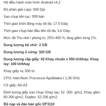
Hệ điều hành màn hình: Android v4.2
Độ phân giải copy: 600 Dpi
Sao chụp liên tục: 999 bản
Thời gian khởi động máy tối đa: 17.9 Giây
Thời gian chụp bản đầu tiên tối đa: 3.6 Giây
Mức độ Thu nhỏ / phóng to: 25%-400 %, tăng giảm từng 1%.
Dung lượng bộ nhớ: 2 GB
Dung lượng ổ cứng: 320 GB
Dung lượng cấp giấy: 02 Khay chuẩn x 550 tờ/khay; Khay
tay: 100 tờ/khay
Khay giấy ra: 500 tờ
CPU: Intel Atom Processor Apollolake-I 1.36 GHz
Cỡ giấy: A6-A3
Định lượng giấy sao chụp: Khay tay: 52 -300 g/m2, Khay gầm:
60-300 g/m2, Duplex: 52-256 g/m2.
Bộ nạp và đảo bản gốc DF3110