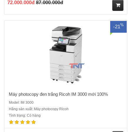
72.000.000đ
87.000.000đ
M
%
-21
ua
hà
ng
Máy photocopy đen trắng Ricoh IM 3000 mới 100%
Model: IM 3000
Hãng sản xuất: Máy photocopy Ricoh
Máy photocopy đen trắng Ricoh IM 3500 mới 100%. Hàng Chính
Tình trạng: Có hàng
hãng nguyên đai, nguyên kiện , CO, CQ chính hãng. Chức năng
chính: Photocopy, In mạng, Scan màu Tốc độ sao chụp liên tục: 35
bản A4 / phútMàn hình điều khiển: Màn hình cảm ứng..