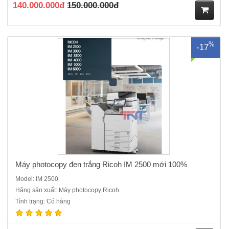
140.000.000đ
150.000.000đ
M
%
-17
ua
hà
ng
Máy photocopy đen trắng Ricoh IM 2500 mới 100%
Model: IM 2500
Hãng sản xuất: Máy photocopy Ricoh
Máy photocopy đen trắng Ricoh IM 3000 máy mới 100%, Hàng chính
Tình trạng: Có hàng
hãng, Hàng nguyên đai, nguyên kiện , đầy đủ CO,CQ mới 100%Chức
năng chính: Photocopy, In mạng, Scan màu Tốc độ sao chụp liên tục:
30 bản A4 / phútMàn hình điều khiển: Màn hình cảm ứn..