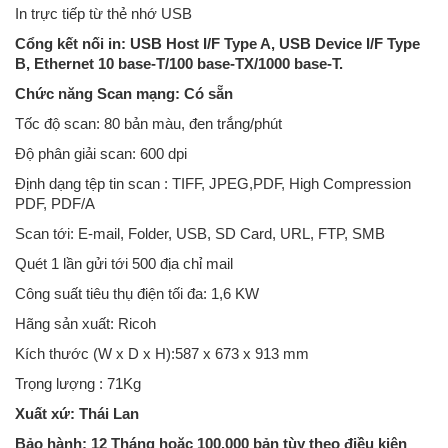
In trực tiếp từ thẻ nhớ USB
Cổng kết nối in: USB Host I/F Type A, USB Device I/F Type
B, Ethernet 10 base-T/100 base-TX/1000 base-T.
Chức năng Scan mạng: Có sẵn
Tốc độ scan: 80 bản màu, đen trắng/phút
Độ phân giải scan: 600 dpi
Định dạng tệp tin scan : TIFF, JPEG,PDF, High Compression
PDF, PDF/A
Scan tới: E-mail, Folder, USB, SD Card, URL, FTP, SMB
Quét 1 lần gửi tới 500 địa chỉ mail
Công suất tiêu thụ điện tối đa: 1,6 KW
Hãng sản xuất: Ricoh
Kích thước (W x D x H):587 x 673 x 913 mm
Trọng lượng : 71Kg
Xuất xứ: Thái Lan
Bảo hành: 12 Tháng hoặc 100.000 bản tùy theo điều kiện