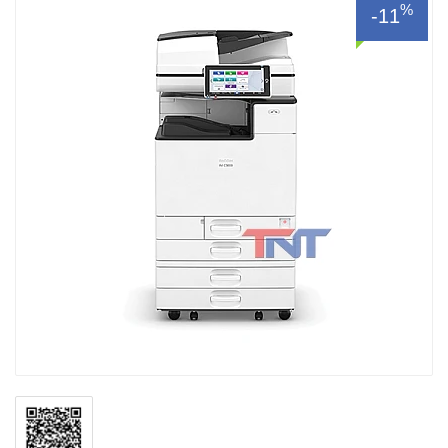
%
-11