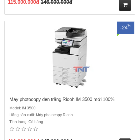
115.000.000đ
146.000.000đ
M
%
-24
ua
hà
ng
Máy photocopy đen trắng Ricoh IM 3500 mới 100%
Model: IM 3500
Hãng sản xuất: Máy photocopy Ricoh
Máy photocopy đen trắng Ricoh IM 5000 mới 100% . Hàng chính hãng
Tình trạng: Có hàng
, nguyên đai nguyên kiện , đầy đủ CO,CQChức năng chính:
Photocopy/ in/ Scan mạngTốc độ sao chụp/in: 50 trang A4/ phútMàn
hình điều khiển: Màn hình cảm ứng màu thông minhKích thước màn