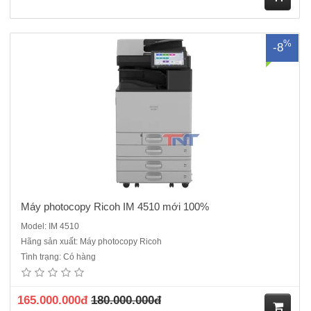
M
%
-8
ua
hà
ng
Máy photocopy Ricoh IM 4510 mới 100%
Model: IM 4510
Hãng sản xuất: Máy photocopy Ricoh
Tình trạng: Có hàng
165.000.000đ
180.000.000đ