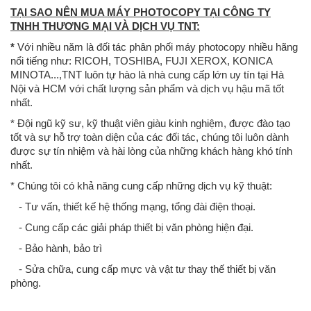
TẠI SAO NÊN MUA MÁY PHOTOCOPY TẠI CÔNG TY
TNHH THƯƠNG MẠI VÀ DỊCH VỤ TNT:
*
Với nhiều năm là đối tác phân phối máy photocopy nhiều hãng
nổi tiếng như: RICOH, TOSHIBA, FUJI XEROX, KONICA
MINOTA...,TNT luôn tự hào là nhà cung cấp lớn uy tín tại Hà
Nội và HCM với chất lượng sản phẩm và dịch vụ hậu mã tốt
nhất.
* Đội ngũ kỹ sư, kỹ thuật viên giàu kinh nghiệm, được đào tạo
tốt và sự hỗ trợ toàn diện của các đối tác, chúng tôi luôn dành
được sự tín nhiệm và hài lòng của những khách hàng khó tính
nhất.
* Chúng tôi có khả năng cung cấp những dịch vụ kỹ thuật:
- Tư vấn, thiết kế hệ thống mạng, tổng đài điện thoại.
- Cung cấp các giải pháp thiết bị văn phòng hiện đại.
- Bảo hành, bảo trì
- Sửa chữa, cung cấp mực và vật tư thay thế thiết bị văn
Máy photo Ricoh M2701 (Mới 100%)Chức năng: Copy – In mạng –
phòng.
Quét màu mạng - Đảo mặt bản chụp – Nạp đảo bản gốc tự động Tốc
độ copy/in: 27 trang A4/phútKhổ giấy: A6 - A3Định lượng giấy: 52-216