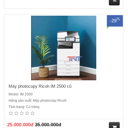
M
%
-29
ua
hà
ng
Máy photocopy Ricoh IM 2500 cũ
Model: IM 2500
Hãng sản xuất: Máy photocopy Ricoh
Máy photocopy Ricoh IM 8000 . RENEW máy cao cấp cho văn phòng,
Tình trạng: Có hàng
hoạt động ổn định, ngoại hình như mới, giá rẻ, tại sao khách hàng lại
không lựa chọn, một chiếc máy đáp ứng được các yêu cầu tương
đương với một chiếc máy mới chính hãng, nhưng ..
25.000.000đ
35.000.000đ