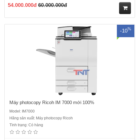
động Bảng điều khiển thông minh 10.1 ”Thời gian khởi động 20 g..
54.000.000đ
60.000.000đ
M
%
-10
ua
hà
ng
Máy photocopy Ricoh IM 7000 mới 100%
Model: IM7000
Hãng sản xuất: Máy photocopy Ricoh
Máy photocopy Ricoh IM 8000 Hàng chính hãng, Nguyên đai nguyên
Tình trạng: Có hàng
kiện mới 100% ( Hàng chính hãng đầy đủ CO,CQ)Chức năng :
Photocopy- In- Scan mạngTốc độ photo/in: 80 Bản/phútBảng hoạt