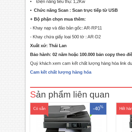
• Điện năng tiêu thụ: 1,2Kw
• Chức năng Scan : Scan trực tiếp từ USB
+ Bộ phận chọn mua thêm:
- Khay nạp và đảo bản gốc: AR-RP11
- Khay chứa giấy loại 500 tờ : AR-D2
Xuất xứ: Thái Lan
Bảo hành: 02 năm hoặc 100.000 bản copy theo đi
Quý khách xem cam kết chất lượng hàng hóa link dư
Máy photocopy Sharp AR-6020DChức
năng chuẩn: Copy - In - Scan MàuKhổ
6023
Cam kết chất lượng hàng hóa
giấy sao chụp: A3 – A5.Tốc độ copy - in:
Phot
20 trang/phút A4.Bộ nhớ trong: 64
năng c
MBBản chụp đầu tiên 6,4 giâyĐảo bản
copy -
Sản phẩm liên quan
sao 2 mặt tự động (in 2 mặt): Có sẵnCopy
chụp:
liên tục từ : 01 ..
%
-40
Có sẵn
Hết hà