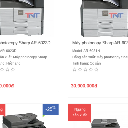
hotocopy Sharp AR-6023D
Máy photocopy Sharp AR-60
: AR-6023D
Model: AR-6031N
ản xuất: Máy photocopy Sharp
Hãng sản xuất: Máy photocopy Sha
rạng: Hết hàng
Tình trạng: Có sẵn
photocopy Sharp AR-6026NV mới
Máy photocopy Sharp AR-6020D
hức năng chuẩn: copy, in mạng,
100%• Chức năng: Photocopy , 
màuTốc độ: 26 trang/phút (A4)Khổ
scan màu • Sao chụp/in kỹ thuậ
 tối đa A3Bộ nhớ ram: 320MBKhay
(SOPM)• Tốc độ Copy/in: 20 bản/p
0.000đ
30.900.000đ
iêu chuẩn: 500 tờ x 2 khayKhay giấy
• Bộ phận phân trang điện tử có s
: 100 tờĐộ phân giải: 600 x 600
phận đ..
dpiPhóng to – thu nhỏ: ..
%
-25
ng
Ngừng
sản xuất