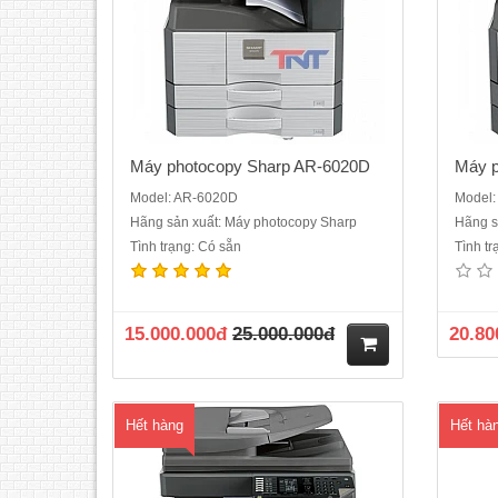
Máy photocopy Sharp AR-6020D
Máy p
Model: AR-6020D
Model
Hãng sản xuất: Máy photocopy Sharp
Hãng s
Tình trạng: Có sẵn
Tình t
Máy photocopy Sharp AR-6026N- Chức
Máy 
năng chính : Copy- in mạng- scan màu-
100%C
in 2 mặt- chia bộ điện tử- Tốc độ :26 trang
scan 
/phút Bộ tự động đảo bản sao có sẵn
giấy:
15.000.000đ
25.000.000đ
20.80
trong máy- Độ phân giải : 600x600dpi,
giấy t
Chia bộ điện tử lắp sẵn- Khổ giấy: Max
tay
A3 (11 "x..
M
Hết hàng
Hết hà
ua
hà