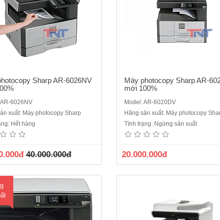
photocopy Sharp AR-6026NV
Máy photocopy Sharp AR-6
100%
mới 100%
: AR-6026NV
Model: AR-6020DV
photocopy Sharp AR-6023NV mới
Máy photocopy Sharp BP-20M24
ản xuất: Máy photocopy Sharp
Hãng sản xuất: Máy photocopy Sha
hức năng cơ bản: Copy - In mạng
100%Chức năng: Photocopy/in/sc
rạng: Hết hàng
Tình trạng: Ngừng sản xuất
can màu- in 2 mặt tự động• Sao
chụp/in kỹ thuật số (SOPM)Tốc độ c
/in kỹ thuật số (SOPM)• Tốc độ
mạng: 24 bản/phút A4Khổ giấy lớn
y: 23 bản/phút A4 • Tốc độ In
A3, nhỏ nhất A6Phóng to thu nhỏ từ
0.000đ
40.000.000đ
20.000.000đ
mạng : 23 bản/phút A..
400%Màn hình hiển thị LCD 5 dòn
phận nạp và đảo b..
g
ất