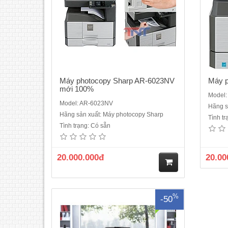
Máy photocopy Sharp AR-6023NV
Máy 
mới 100%
Model
Model: AR-6023NV
Hãng s
Hãng sản xuất: Máy photocopy Sharp
Tình t
Giới Thiệu Dịch Vụ Cho Thuê Máy
Tình trạng: Có sẵn
Photocopy Tại Hà Nội của công ty
TNT.Bạn đang tìm kiếm một giải pháp tiện
lợi và tiết kiệm chi phí để sử dụng máy
20.000.000đ
20.00
photocopy chất lượng cao mà không cần
phải đầu tư mua máy mới? Dịch vụ cho
thuê máy photocopy đen trắng ..
M
%
-50
ua
hà