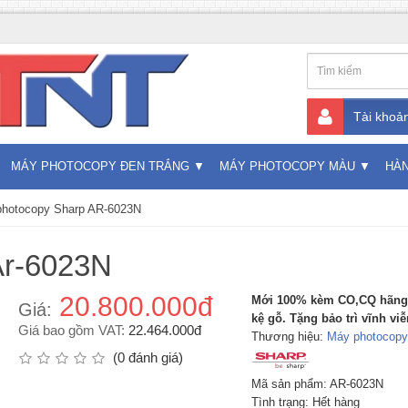
Tài khoả
MÁY PHOTOCOPY ĐEN TRẮNG
MÁY PHOTOCOPY MÀU
HÀ
hotocopy Sharp AR-6023N
Ar-6023N
20.800.000đ
Mới 100% kèm CO,CQ hãng
Giá:
kệ gỗ. Tặng bảo trì vĩnh viễ
Giá bao gồm VAT:
22.464.000đ
Thương hiệu:
Máy photocopy
(0 đánh giá)
Mã sản phẩm: AR-6023N
Tình trạng: Hết hàng