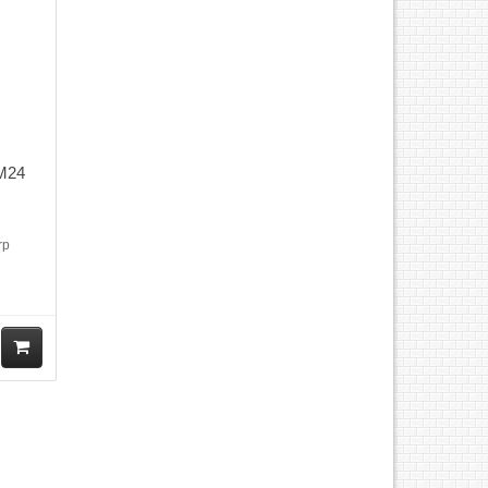
0M24
rp
M
ua
hà