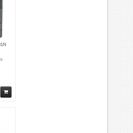
31N
rp
V mới
in ,
t số
hút A4
ẵn• Bộ
M
ua
hà