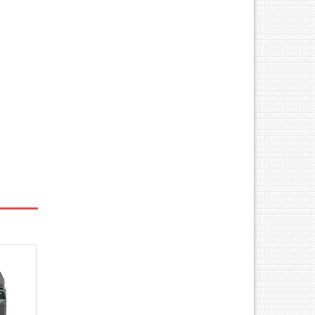
 Chức
 màu-
: 31
00dpi,
ng đảo
y: Max