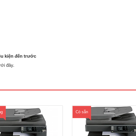
ều kiện đến trước
ới đây.
Máy photocopy Sharp AR-
Máy photocopy Sharp AR-6031N-
D: Sharpdesk Mobile kết nối máy
năng chính : Copy- in mạng- scan
ocopy với Điện thoại di độngChức
in 2 mặt- chia bộ điện tử- Tốc độ 
huẩn: Copy - In - Scan Màu Tốc độ
trang /phút - Độ phân giải : 600x6
 in: 23 trang/phút A4.Khổ giấy sao
Chia bộ điện tử lắp sẵn- Bộ tự độ
 A3 – A5.Bộ nhớ trong: 64 MB,bản
bản sao có sẵn trong máy- Khổ giấ
chụp đầu tiên..
A3 (11..
ng
Có sẵn