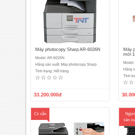
ng
Máy photocopy Sharp AR-6026N
Máy 
mới 
Model: AR-6026N
Model
Hãng sản xuất: Máy photocopy Sharp
Chức năng cơ bản: Copy - In mạng -
Máy 
Hãng s
Tình trạng: Hết hàng
Scan màu- in 2 mặt tự động• Sao
100%C
Tình t
chụp/in kỹ thuật số (SOPM)• Tốc độ
- S
Copy: 23 bản/phút A4 • Tốc độ In
chụp
mạng : 23 bản/phút A4 • Bộ phận phân
Cop
33.200.000đ
30.00
tra..
Có sẵn
Ngừn
sản xu