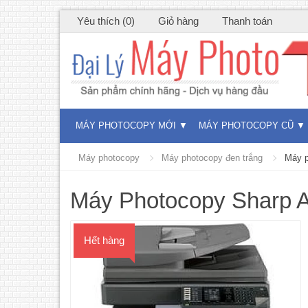
Yêu thích (0)
Giỏ hàng
Thanh toán
MÁY PHOTOCOPY MỚI
MÁY PHOTOCOPY CŨ
Máy photocopy
Máy photocopy đen trắng
Máy p
Máy Photocopy Sharp 
Hết hàng