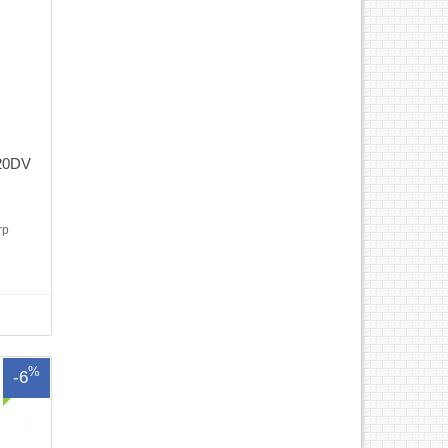
ng
020DV
 mới
rp
anSao
opy/in
 nhất
 : 25 –
g .Bộ
%
-6