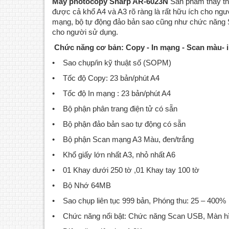
Máy photocopy Sharp AR-6023N
Sản phẩm thay thế
được cả khổ A4 và A3 rõ ràng là rất hữu ích cho ng
mạng, bộ tự động đảo bản sao cũng như chức năng S
cho người sử dụng.
Chức năng cơ bản: Copy - In mạng - Scan màu- i
• Sao chụp/in kỹ thuật số (SOPM)
• Tốc độ Copy: 23 bản/phút A4
• Tốc độ In mạng : 23 bản/phút A4
• Bộ phận phân trang điện tử có sẵn
• Bộ phận đảo bản sao tự động có sẵn
• Bộ phận Scan mạng A3 Màu, đen/trắng
• Khổ giấy lớn nhất A3, nhỏ nhất A6
• 01 Khay dưới 250 tờ ,01 Khay tay 100 tờ
• Bộ Nhớ 64MB
• Sao chụp liên tục 999 bản, Phóng thu: 25 – 400%
• Chức năng nổi bật: Chức năng Scan USB, Màn hì