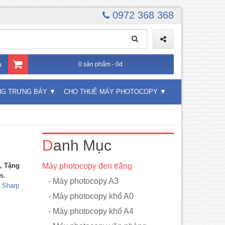
0972 368 368
n
0 sản phẩm - 0đ
NG TRƯNG BÀY
CHO THUÊ MÁY PHOTOCOPY
Danh Mục
, Tặng
Máy photocopy đen trắng
n.
- Máy photocopy A3
 Sharp
- Máy photocopy khổ A0
- Máy photocopy khổ A4