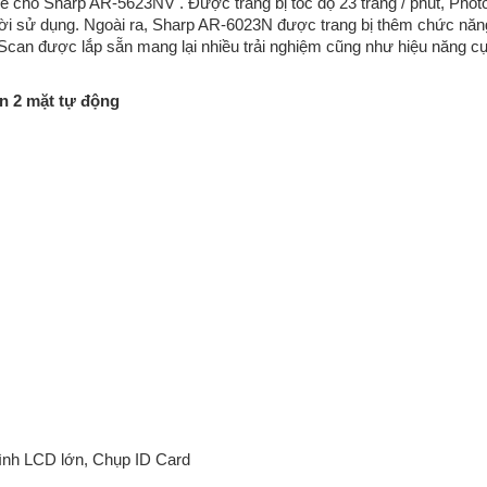
 cho Sharp AR-5623NV . Được trang bị tốc độ 23 trang / phút, Pho
ười sử dụng. Ngoài ra, Sharp AR-6023N được trang bị thêm chức năn
can được lắp sẵn mang lại nhiều trải nghiệm cũng như hiệu năng cự
n 2 mặt tự động
nh LCD lớn, Chụp ID Card