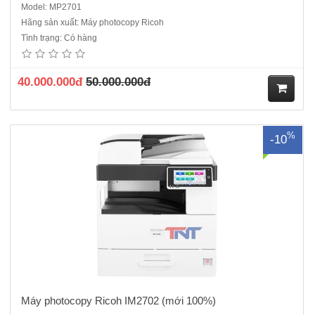
Model: MP2701
Hãng sản xuất: Máy photocopy Ricoh
Máy photocopy Ricoh IM2702 Mới 100%, Máy nhập khẩu, Hàng
Tình trạng: Có hàng
chính hãng, nguyên đai, nguyên kiện là một thiết phù hợp với ngân
sách văn phòng của bạn. Thiết bị kèm với một loạt các tính năng
được cải tiến, giúp sử dụng và kết nối m..
40.000.000đ
50.000.000đ
M
%
-10
ua
hà
ng
Máy photocopy Ricoh IM2702 (mới 100%)