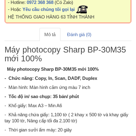
- Hotline:
0972 368 368
(Có Zalo)
- Hoặc
Yêu cầu chúng tôi gọi lại
HỆ THỐNG GIAO HÀNG 63 TỈNH THÀNH
Mô tả
Đánh giá (0)
Máy photocopy Sharp BP-30M35
mới 100%
Máy photocopy Sharp BP-30M35 mới 100%
- Chức năng: Copy, In, Scan, DADF, Duplex
- Màn hình: Màn hình cảm ứng màu 7 inch
- Tốc độ in/ sao chụp: 35 bản/ phút
- Khổ giấy: Max A3 – Min A6
- Khả năng chứa giấy: 1,100 tờ ( 2 khay x 500 tờ và khay giấy
tay 100 tờ, Nâng cấp tối đa 2.100 tờ)
- Thời gian sưởi ấm máy: 20 giây