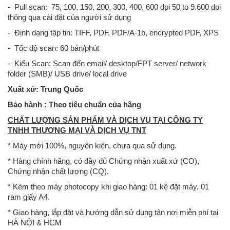
- Pull scan: 75, 100, 150, 200, 300, 400, 600 dpi 50 to 9.600 dpi
thông qua cài đặt của người sử dụng
- Định dạng tập tin: TIFF, PDF, PDF/A-1b, encrypted PDF, XPS
- Tốc độ scan: 60 bản/phút
- Kiểu Scan: Scan đến email/ desktop/FPT server/ network
folder (SMB)/ USB drive/ local drive
Xuất xứ: Trung Quốc
Bảo hành : Theo tiêu chuẩn của hãng
CHẤT LƯỢNG SẢN PHẨM VÀ DỊCH VỤ TẠI CÔNG TY
TNHH THƯƠNG MẠI VÀ DỊCH VỤ TNT
* Máy mới 100%, nguyên kiện, chưa qua sử dụng.
* Hàng chính hãng, có đầy đủ Chứng nhận xuất xứ (CO),
Chứng nhận chất lượng (CQ).
* Kèm theo máy photocopy khi giao hàng: 01 kệ đặt máy, 01
ram giấy A4.
* Giao hàng, lắp đặt và hướng dẫn sử dụng tận nơi miễn phí tại
HÀ NỘI & HCM