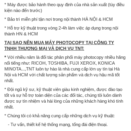
* Máy được bảo hành theo quy định của nhà sản xuất (tùy điều
kiện nào đến trước)
* Bảo trì miễn phí tận nơi trong nội thành HÀ NỘI & HCM
* Hỗ trợ kỹ thuật trong vòng 2-4h làm việc áp dụng trong nội
thành HN & HCM
TẠI SAO NÊN MUA MÁY PHOTOCOPY TẠI CÔNG TY
TNHH THƯƠNG MẠI VÀ DỊCH VỤ TNT:
*
Với nhiều năm là đối tác phân phối máy photocopy nhiều hãng
nổi tiếng như: RICOH, TOSHIBA, FUJI XEROX, KONICA
MINOTA...,TNT luôn tự hào là nhà cung cấp lớn uy tín tại Hà
Nội và HCM với chất lượng sản phẩm và dịch vụ hậu mã tốt
nhất.
* Đội ngũ kỹ sư, kỹ thuật viên giàu kinh nghiệm, được đào tạo
tốt và sự hỗ trợ toàn diện của các đối tác, chúng tôi luôn dành
được sự tín nhiệm và hài lòng của những khách hàng khó tính
nhất.
* Chúng tôi có khả năng cung cấp những dịch vụ kỹ thuật:
- Tư vấn, thiết kế hệ thống mạng, tổng đài điện thoại.