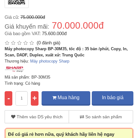
Giá cũ:
75.000.000đ
70.000.000đ
Giá khuyến mãi:
Giá bao gồm VAT:
75.600.000đ
(0 đánh giá)
Máy photocopy Sharp BP-30M35, tốc độ : 35 bản /phút, Copy, In,
Scan, DADF, Duplex, xuất xứ: Trung Quốc
Thương hiệu:
Máy photocopy Sharp
Mã sản phẩm: BP-30M35
Tình trạng: Có hàng
-
+
Mua hàng
In báo giá
Thêm vào DS yêu thích
So sánh sản phẩm
Để có giá rẻ hơn nữa, quý khách hãy liên hệ ngay