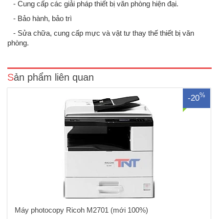
- Cung cấp các giải pháp thiết bị văn phòng hiện đại.
- Bảo hành, bảo trì
Máy photo Ricoh M2701 (Mới 100%)Chức năng: Copy – In mạng –
Quét màu mạng - Đảo mặt bản chụp – Nạp đảo bản gốc tự động Tốc
- Sửa chữa, cung cấp mực và vật tư thay thế thiết bị văn
độ copy/in: 27 trang A4/phútKhổ giấy: A6 - A3Định lượng giấy: 52-216
phòng.
g/m2Thời gian khởi động máy tối đa: 19 giâyThời..
Sản phẩm liên quan
%
-20
Máy photocopy Ricoh M2701 (mới 100%)