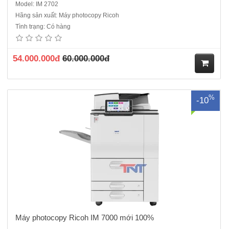
Model: IM 2702
Hãng sản xuất: Máy photocopy Ricoh
Máy photocopy Ricoh IM 7000 ,Hàng chính hãng, Nguyên đai nguyên
Tình trạng: Có hàng
kiện mới 100% ( Hàng chính hãng đầy đủ CO,CQ)Chức năng :
Photocopy- In- Scan mạngTốc độ photo/in: 70 Bản/phútBảng hoạt
động Bảng điều khiển thông minh 10.1 ”Thời gian khởi động 20 g..
54.000.000đ
60.000.000đ
M
%
-10
ua
hà
ng
Máy photocopy Ricoh IM 7000 mới 100%