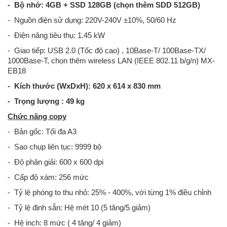
- Bộ nhớ: 4GB + SSD 128GB (chọn thêm SDD 512GB)
- Nguồn điện sử dụng: 220V-240V ±10%, 50/60 Hz
- Điện năng tiêu thụ: 1.45 kW
- Giao tiếp: USB 2.0 (Tốc độ cao) , 10Base-T/ 100Base-TX/
1000Base-T, chọn thêm wireless LAN (IEEE 802.11 b/g/n) MX-
EB18
- Kích thước (WxDxH): 620 x 614 x 830 mm
- Trọng lượng : 49 kg
Chức năng copy
- Bản gốc: Tối đa A3
- Sao chụp liên tục: 9999 bộ
- Độ phân giải: 600 x 600 dpi
- Cấp độ xám: 256 mức
- Tỷ lệ phóng to thu nhỏ: 25% - 400%, với từng 1% điều chỉnh
- Tỷ lệ định sẵn: Hệ mét 10 (5 tăng/5 giảm)
- Hệ inch: 8 mức ( 4 tăng/ 4 giảm)