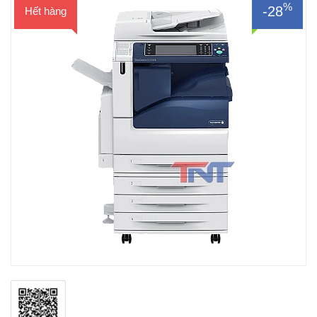
%
-28
Hết hàng