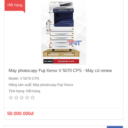
Hết hàng
Máy photocopy Fuji Xerox V 5070 CPS - Máy cũ renew
Model: V 5070 CPS
Hãng sản xuất: Máy photocopy Fuji Xerox
Máy Photocopy Fuji Xerox DocuCentre V 4070 CPS - Hàng trưng bày
Tình trạng: Hết hàng
mới 99%Cấu hình chuẩn : Copy + in mạng + Scan màu Chức năng
copy Tốc độ copy: 45 bản /phút . Bộ nhớ : 4.0GB ( tối đa : 4Gb) Dung
lượng ổ cứng ..
50.000.000đ