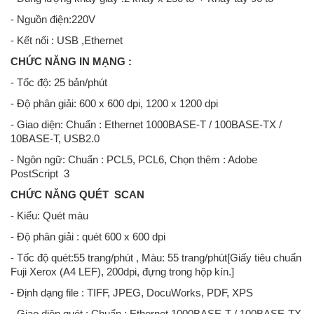
- Nguồn điện:220V
- Kết nối : USB ,Ethernet
CHỨC NĂNG IN MẠNG :
- Tốc độ: 25 bản/phút
- Độ phân giải: 600 x 600 dpi, 1200 x 1200 dpi
- Giao diện: Chuẩn : Ethernet 1000BASE-T / 100BASE-TX /
10BASE-T, USB2.0
- Ngôn ngữ: Chuẩn : PCL5, PCL6, Chọn thêm : Adobe
PostScript 3
CHỨC NĂNG QUÉT SCAN
- Kiểu: Quét màu
- Độ phân giải : quét 600 x 600 dpi
- Tốc độ quét:55 trang/phút , Màu: 55 trang/phút[Giấy tiêu chuẩn
Fuji Xerox (A4 LEF), 200dpi, đựng trong hộp kín.]
- Định dạng file : TIFF, JPEG, DocuWorks, PDF, XPS
- Giao diện quét : Chuẩn : Ethernet 1000BASE-T / 100BASE-TX