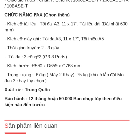
/ 10BASE-T
CHỨC NĂNG FAX (Chọn thêm)
- Kích cỡ tài liệu : Tối đa A3, 11 x 17”, Tài liệu dài (Dài nhất 600
mm)
- Kích cỡ giấy ghi : Tối đa A3, 11 x 17”, Tối thiểu A5
- Thời gian truyền: 2 - 3 giây
- Tối đa : 3 cổng*2 (G3-3 Ports)
- Kích thước :R590 x D659 x C768 mm
- Trọng lượng : 67kg ( Máy 2 Khay) 75 kg (khi có lắp đặt Mô-
đun 3 khay tùy chọn.)
Xuất xứ : Trung Quốc
Máy Photocopy Fuji Xerox DocuCentre IV- 2060 CPS cũ- Cấu hình :
Photocopy Fuji Xerox DocuCentre IV 2060 CPS ( Photocopy - In
Bảo hành : 12 tháng hoặc 50.000 Bản chụp tùy theo điều
mạng- Scan mạng)- Tốc độ : 25 trang /phút- Độ phân giải quét: 600 x
kiện nào đến trước
600 dpi- Độ phân giải in: 1200 x 1200 d..
Sản phẩm liên quan