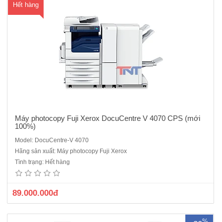
Hết hàng
Máy photocopy Fuji Xerox DocuCentre V 4070 CPS (mới
100%)
Model: DocuCentre-V 4070
Máy Photocopy Fuji Xerox 5325 cũChức năng: Copy + In mạng +
Hãng sản xuất: Máy photocopy Fuji Xerox
Scan màu qua mạng.Chức năng đảo 2 mặt bản sao tự động.Bộ nạp
Tình trạng: Hết hàng
và đảo 2 mặt bản gốc tự động (ARDF)Tốc độ copy: 25 bản /phútKhổ
giấy : A5/A4/A3 – Postcard – Envelope Độ phân giải: 60..
89.000.000đ
%