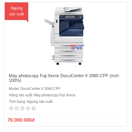
Ngừng
sản xuất
Máy photocopy Fuji Xerox DocuCentre V 2060 CPF (mới
100%)
Model: DocuCentre V 2060 CPF
Máy Photocopy Fuji Xerox DocuCentre- IV 3060 CPS cũChức năng:
Hãng sản xuất: Máy photocopy Fuji Xerox
Photo/in mạng/scan màu mạngCHỨC NĂNG SAO CHỤPTốc độ :
Tình trạng: Ngừng sản xuất
DocuCentre-IV 3060: 30 trang A4/phútBộ nhớ RAM Chuẩn 2GBỔ
cứng 160G (dung lượng sử dụng 40GB)Độ phân giải chuẩn 600 x 600
dpi, Cao: 12..
76.000.000đ