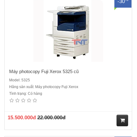
-30
Máy photocopy Fuji Xerox 5325 cũ
Model: 5325
Hãng sản xuất: Máy photocopy Fuji Xerox
Tình trạng: Có hàng
Máy Photocopy Fuji Xerox 5330 cũChức năng: Copy + In mạng +
Scan màu qua mạng.Chức năng đảo 2 mặt bản sao tự động.Bộ nạp
và đảo 2 mặt bản gốc tự động (ARDF)Tốc độ copy: 30 bản /phútKhổ
giấy : A5/A4/A3 – Postcard – Envelope Độ phân giải: 60..
15.500.000đ
22.000.000đ
M