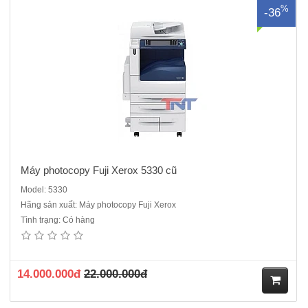
%
-36
ua
hà
ng
Máy photocopy Fuji Xerox 5330 cũ
Model: 5330
Hãng sản xuất: Máy photocopy Fuji Xerox
Tình trạng: Có hàng
Sản phẩm đã ngừng sản xuất, sản phẩm thay thế Máy photocopy Fuji
Xerox Apeosport 2560Máy photocopy Kỹ thuật số Fuji Xerox DC V
2060 CPS ( Mới 100%)Chức năng chuẩn: Copy, In mạng, Scan màu
mạng.Màn hình điều khiển cảm ứng LCD màu.Khổ giấy s..
14.000.000đ
22.000.000đ
M