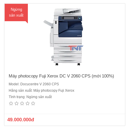
Ngừng
ua
sản xuất
hà
ng
Máy photocopy Fuji Xerox DC V 2060 CPS (mới 100%)
Model: Docucentre V 2060 CPS
Hãng sản xuất: Máy photocopy Fuji Xerox
Máy photocopy Kỹ thuật số Fuji Xerox DC V 2060 CPS ( Mới
Tình trạng: Ngừng sản xuất
100%)Chức năng chuẩn: Copy, In mạng, Scan màu mạng.Màn hình
điều khiển cảm ứng LCD màu.Khổ giấy sao chụp: A3 – A5.Tốc độ
copy: 25 trang A4/phút.Bộ nhớ chuẩn: 4GBTự động nạp và đảo mặt
bản gốc v..
49.000.000đ