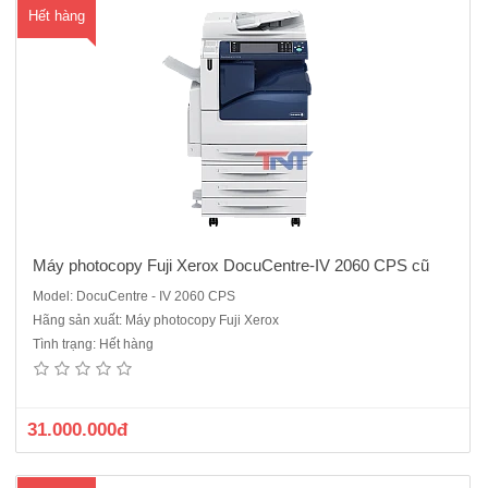
Hết hàng
Máy photocopy Fuji Xerox DocuCentre-IV 2060 CPS cũ
Model: DocuCentre - IV 2060 CPS
Hãng sản xuất: Máy photocopy Fuji Xerox
Máy Photocopy Fuji Xerox DC V 4070 CPS Hàng chính hãng ,
Tình trạng: Hết hàng
nguyên đai nguyên kiện máy mới 100%.Cấu hình chuẩn : Copy + in
mạng + Scan màu Chức năng copy Tốc độ copy: 45 bản /phút . Bộ
nhớ : 4.0GB ( tối..
31.000.000đ