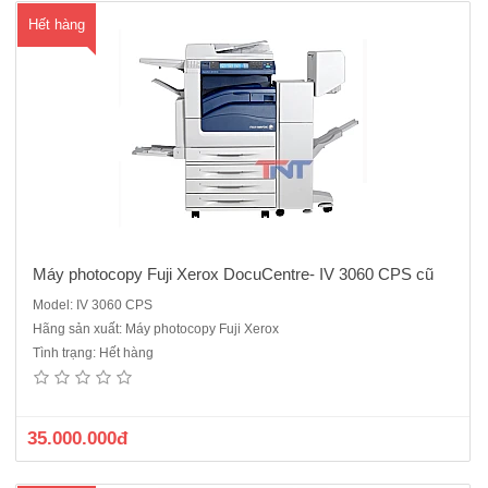
Hết hàng
Máy photocopy Fuji Xerox DocuCentre- IV 3060 CPS cũ
Model: IV 3060 CPS
Hãng sản xuất: Máy photocopy Fuji Xerox
Máy Photocopy Fuji Xerox V 5070 CPS -Máy cũ renew , dòng máy
Tình trạng: Hết hàng
đen trắng sản xuất năm 2018 , sự lựa chọn hoàn hảo cho văn
phòngCấu hình chuẩn : Copy + in mạng + Scan màu Chức năng
copy Tốc độ copy: 55..
35.000.000đ