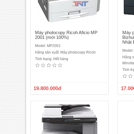
Máy photocopy Ricoh Aficio MP
Máy p
2001 (mới 100%)
Bizhu
Nhật 
Model: MP2001
Model:
Hãng sản xuất: Máy photocopy Ricoh
Hãng s
Tình trạng: Hết hàng
Máy photocopy Gestetner MP 2014Chức
Máy 
Minolt
năng chuẩn:Copy – In – Scan màuKhổ
độ sa
Tình t
giấy sao chụp: A6 – A3Sao chụp liên tục
giả
từ 01 - 99 copyMàn hình điều khiển LCD
bảnTh
4 dòng hiển thịTốc độ copy: 20 trang/phút
độ s
19.800.000đ
17.00
khổ A4Khả năng phóng thu từ 50% -
độ Thu
200% (tăng g..
g