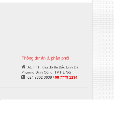
ua
hà
ng
Phòng dự án & phân phối
A1 TT1, Khu đô thị Bắc Linh Đàm,
Phường Định Công, TP Hà Nội
024.7302 3638
/
08 7779 1234
6