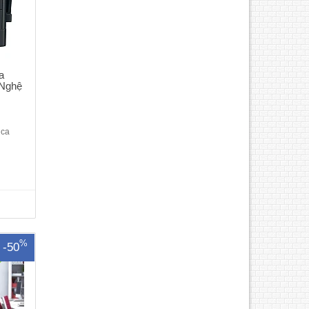
a
 Nghệ
ica
Máy
 ty
p tiện
g máy
ng cần
ụ cho
..
%
-50