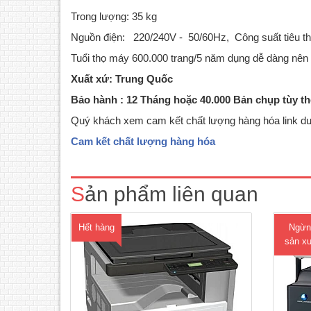
Trong lượng: 35 kg
Nguồn điện: 220/240V - 50/60Hz, Công suất tiêu t
Tuổi thọ máy 600.000 trang/5 năm dụng dễ dàng nên x
Xuất xứ: Trung Quốc
Bảo hành : 12 Tháng hoặc 40.000 Bản chụp tùy th
Quý khách xem cam kết chất lượng hàng hóa link dư
Máy Photocopy Ricoh Aficio Mp 2001 (
Konic
Chỉ có Photocopy)Tốc độ copy 20
thị t
Cam kết chất lượng hàng hóa
trang/phút.toKhổ giấy sử dụng tối đa:
Konic
A3 Bộ nhớ tiêu chuẩn: 16MB.Sao chụp
đa c
liên tục: 99 tờ. Zoom: 50% - 200%.Khay
nhu c
Sản phẩm liên quan
giấy: 250 tờ x 1 khay. Khay tay: 100
Scan v
tờ.Chia bộ điện tử: Xếp ch..
Hết hàng
Ngừn
sản xu