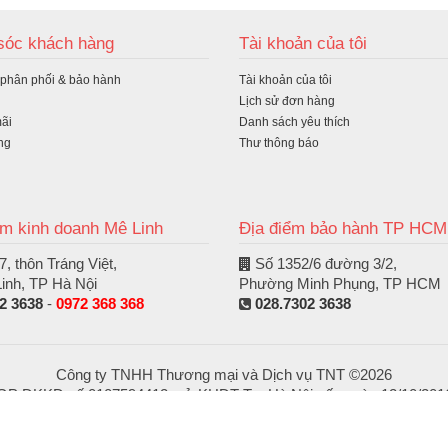
ua
óc khách hàng
Tài khoản của tôi
hà
 phân phối & bảo hành
Tài khoản của tôi
ng
Lịch sử đơn hàng
ãi
Danh sách yêu thích
ng
Thư thông báo
ểm kinh doanh Mê Linh
Địa điểm bảo hành TP HCM
, thôn Tráng Việt,
Số 1352/6 đường 3/2,
inh, TP Hà Nội
Phường Minh Phụng, TP HCM
2 3638
-
0972 368 368
028.7302 3638
Công ty TNHH Thương mại và Dịch vụ TNT ©2026
GP ĐKKD số 0107594412, sở KHĐT Tp. Hà Nội cấp ngày 12/10/201