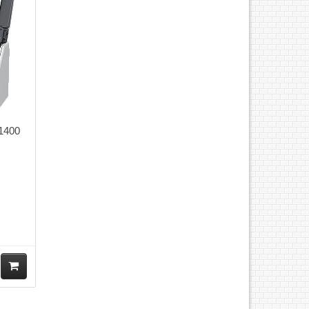
hà
ng
1400
M