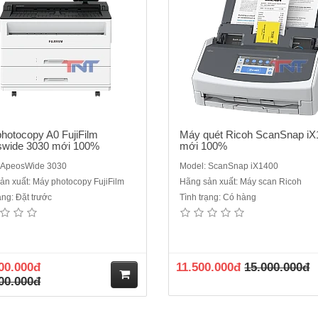
hà
ng
hotocopy A0 FujiFilm
Máy quét Ricoh ScanSnap iX
swide 3030 mới 100%
mới 100%
 ApeosWide 3030
Model: ScanSnap iX1400
ản xuất: Máy photocopy FujiFilm
Hãng sản xuất: Máy scan Ricoh
ạng: Đặt trước
Tình trạng: Có hàng
00.000đ
11.500.000đ
15.000.000đ
00.000đ
M