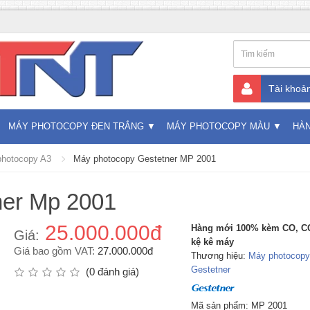
Tài khoả
MÁY PHOTOCOPY ĐEN TRẮNG
MÁY PHOTOCOPY MÀU
HÀ
hotocopy A3
Máy photocopy Gestetner MP 2001
ner Mp 2001
25.000.000đ
Hàng mới 100% kèm CO, C
Giá:
kệ kê máy
Giá bao gồm VAT:
27.000.000đ
Thương hiệu:
Máy photocopy
Gestetner
(0 đánh giá)
Mã sản phẩm: MP 2001