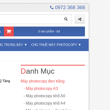
0972 368 368
n
0 sản phẩm - 0đ
NG TRƯNG BÀY
CHO THUÊ MÁY PHOTOCOPY
Danh Mục
Q Tặng
Máy photocopy đen trắng
- Máy photocopy A3
- Máy photocopy khổ A0
- Máy photocopy khổ A4