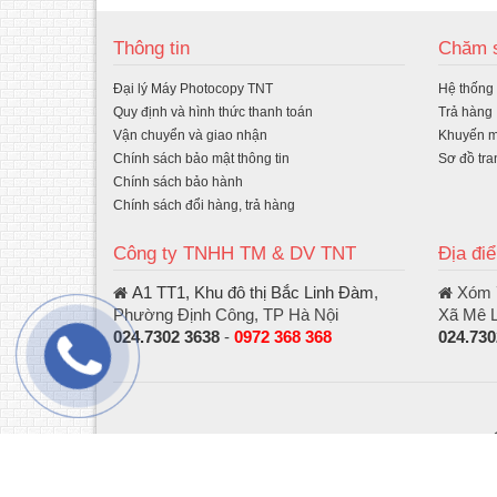
ua
Thông tin
Chăm s
hà
Đại lý Máy Photocopy TNT
Hệ thống
ng
Quy định và hình thức thanh toán
Trả hàng
Vận chuyển và giao nhận
Khuyến m
Chính sách bảo mật thông tin
Sơ đồ tra
Chính sách bảo hành
Chính sách đổi hàng, trả hàng
Công ty TNHH TM & DV TNT
Địa đi
A1 TT1, Khu đô thị Bắc Linh Đàm
,
Xóm 7
Phường Định Công, TP Hà Nội
Xã Mê L
024.7302 3638
-
0972 368 368
024.730