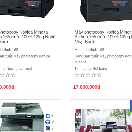
hotocopy Konica Minolta
Máy photocopy Konica Minolt
b 165 (mới 100% Công Nghệ
Bizhub 195 (mới 100% Công
Bản)
Nhật Bản)
 bizhub 165
Model: bizhub 195
ản xuất: Máy photocopy Konica
Hãng sản xuất: Máy photocopy Kon
photocopy Gestetner MP2501LTốc
Giới Thiệu Dịch Vụ Cho Thuê 
a
Minolta
o chụp 25 trang A4 / phútĐộ phân
Photocopy Tại Hà Nội của công
rạng: Ngừng sản xuất
Tình trạng: Hết hàng
i : 600 DpiSao chụp liên tục : 99
TNT.Bạn đang tìm kiếm một giải phá
ời gian khởi động máy 10 GiâyTốc
lợi và tiết kiệm chi phí để sử dụn
ao chụp bản đầu tiên 6.5 GiâyMức
photocopy chất lượng cao mà khô
0.000đ
17.800.000đ
 nhỏ / phóng to 50%-200 % ( Tăng
phải đầu tư mua máy mới? Dịch v
iảm 1%)Dung lượng bộ nhớ ..
thuê máy photocopy đen trắng 