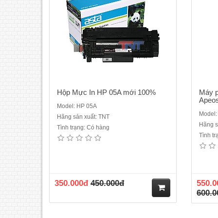
hà
ng
Hộp Mực In HP 05A mới 100%
Máy p
Apeo
Model: HP 05A
Model:
Hãng sản xuất: TNT
Hãng s
Tình trạng: Có hàng
Tình tr
350.000đ
450.000đ
550.0
600.0
M