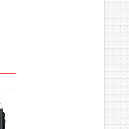
izhub
 Scan
 (A4)
A5 –A3
0 dpi