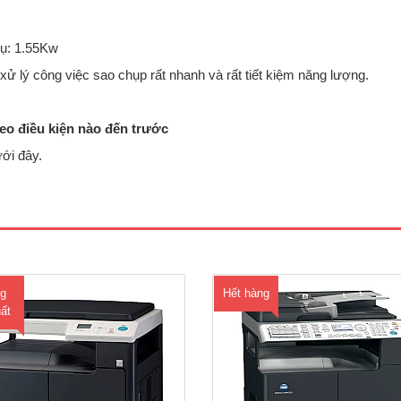
hụ: 1.55Kw
ử lý công việc sao chụp rất nhanh và rất tiết kiệm năng lượng.
eo điều kiện nào đến trước
ới đây.
a Minolta thông báo về việc đưa ra
Máy photocopy Konica Minolta b
rường sản phẩm mới Máy Photocopy
195 Chức năng chính: Copy - In _
a Minolta bizhub 185/165, thiết bị
Tốc độ sao chụp/in: 19 bản/phút
hức năng 3-in-1 gọn nhẹ, đáp ứng
Khổ giấy sao chụp (min - max): 
ầu rộng rãi nhu cầu về In, Copy và
Độ phân giải bản chụp: 600 x 60
ới giao diện đơn giản, dễ sử dụng,
Thu nhỏ - Phó..
thân thiệ..
g
Hết hàng
ất