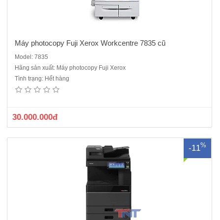
Máy photocopy Fuji Xerox Workcentre 7835 cũ
Model: 7835
Hãng sản xuất: Máy photocopy Fuji Xerox
Máy photocopy màu Toshiba e-STUDIO 3025AC mới 100%Tốc độ in
Tình trạng: Hết hàng
và sao chụp màu: 30 bản/ phútThời gian khởi động máy: 12 giâyKhổ
giấy và định lượng:Khay giấy: A5-A3, 60-163 gsmKhay tay: A5- A3, 60-
209 gsmTrữ lượng giấy:Khay: 2 khay x550 tờKhay..
30.000.000đ
%
-11