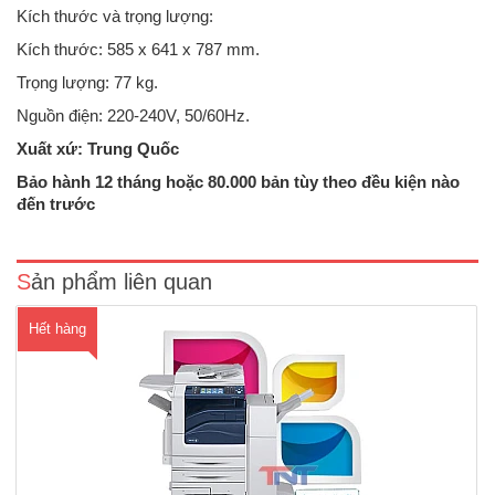
Kích thước và trọng lượng:
Kích thước: 585 x 641 x 787 mm.
Trọng lượng: 77 kg.
Nguồn điện: 220-240V, 50/60Hz.
Xuất xứ: Trung Quốc
Máy Photocopy màu Fuji Xerox WorkCentre 7855 cũChức năng :Copy,
Email, Print, Scan qua cổng mạngTốc độ Copy/Print: 55trang
Bảo hành 12 tháng hoặc 80.000 bản tùy theo đều kiện nào
/phútThời gian chụp bản đầu tiên: Màu ~13-7s /Đen trắng: ~11-
đến trước
6sDung lưng giấy tối đa:5,140 tờChức năng Sao chụp (Copy):Độ
phân ..
Sản phẩm liên quan
Hết hàng