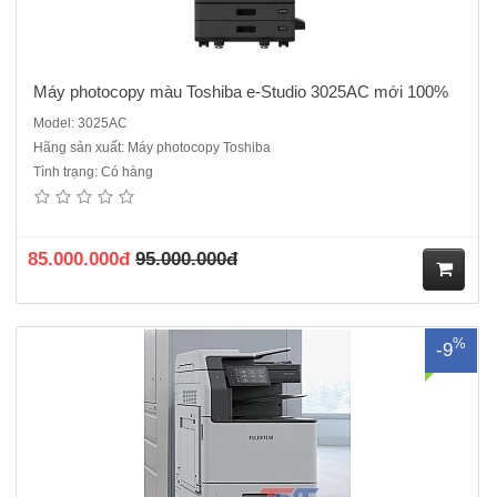
Máy photocopy màu Toshiba e-Studio 3025AC mới 100%
Model: 3025AC
Hãng sản xuất: Máy photocopy Toshiba
Tình trạng: Có hàng
Máy Photocopy Màu FujiFilm Apeos C2061 mới 100%Chức năng
chuẩn: Copy/In màu/ Scan mạng màu - DADF – DuplexThông số kỹ
thuật:+ Tốc độ copy/In: 20 trang/ phút+ Tốc độ quét: 55 trang/ phút (
màu, đen trắng)+ Bộ nhớ: 4GB+ Độ phân giải: 1.200 x 2.400 dpi+..
85.000.000đ
95.000.000đ
M
%
-9
ua
hà
ng