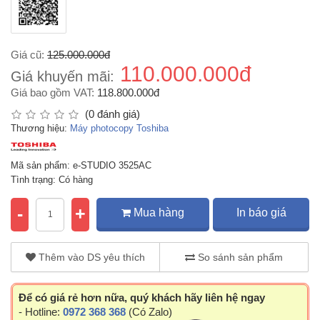
Giá cũ:
125.000.000đ
110.000.000đ
Giá khuyến mãi:
Giá bao gồm VAT:
118.800.000đ
(0 đánh giá)
Thương hiệu:
Máy photocopy Toshiba
Mã sản phẩm: e-STUDIO 3525AC
Tình trạng: Có hàng
-
+
Mua hàng
In báo giá
Thêm vào DS yêu thích
So sánh sản phẩm
Để có giá rẻ hơn nữa, quý khách hãy liên hệ ngay
- Hotline:
0972 368 368
(Có Zalo)