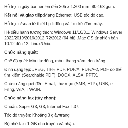
Hỗ trợ in giấy banner lên đến 305 x 1.200 mm, 90-163 gsm.
Kết nối và giao tiếp:
Mạng Ethernet, USB tốc độ cao.
Hỗ trợ in/scan từ thiết bị di động và lưu trữ đám mây.
Hệ điều hành tương thích: Windows 11/10/8.1, Windows Server
2022/2019/2016/2012 R2/2012 (64-bit).,Mac OS từ phiên bản
10.12 đến 12.,Linux/Unix.
Chức năng quét:
Chế độ quét: Màu tự động, màu, thang xám, đen trắng.
Định dạng tệp: JPEG, TIFF, PDF, PDF/A, PDF/A-2, PDF có thể
tìm kiếm (Searchable PDF), DOCX, XLSX, PPTX.
Chức năng quét đến: Email, thư mục (SMB, FTP), USB, e-
Filing, WIA, TWAIN.
Chức năng fax (tùy chọn):
Chuẩn: Super G3, G3, Internet Fax T.37.
Tốc độ truyền: Khoảng 3 giây/trang.
Bộ nhớ fax: 1 GB cho truyền và nhận.