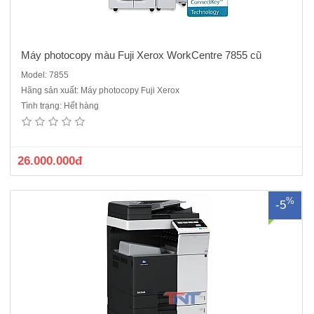
Máy photocopy màu Fuji Xerox WorkCentre 7855 cũ
Model: 7855
Hãng sản xuất: Máy photocopy Fuji Xerox
Máy photocopy màu Konicaminolta Bizhub C250iChức năng chuẩn :
Tình trạng: Hết hàng
Copy - In - Quét màuTốc độ sao chụp/in : 25 trang A4/phútMàn hình
cảm ứng LCD màuBộ nhớ RAM : 8 GBDung lượng ổ cứng : 250
GB Thời gian khởi động : Ít hơn 13 giâyThời gian cho bản chụp..
26.000.000đ
%
-5