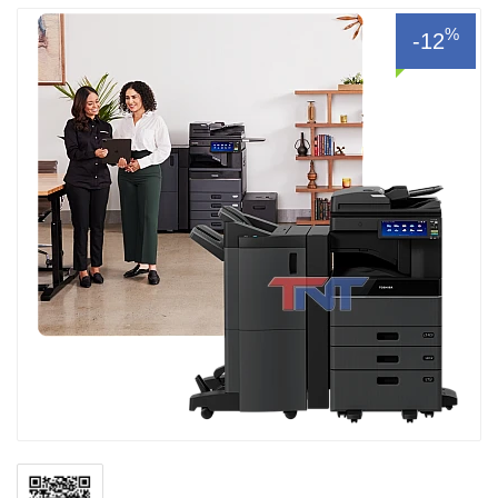
%
-12