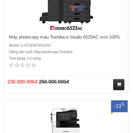
Máy photocopy màu Toshiba e-Studio 6525AC mới 100%
Model: e-STUDIO 6525AC
Hãng sản xuất: Máy photocopy Toshiba
Tình trạng: Có hàng
Máy photocopy màu FujiFilm Apeos C3070 là thiết bị đa chức năng
hiện đại, đáp ứng nhu cầu in ấn, sao chép và quét màu với hiệu suất
ổn định. Dưới đây là các thông số kỹ thuật chính của máy:Chức năng
chính:In màu, sao chép màu, quét màu( Co..
230.000.000đ
250.000.000đ
M
%
-13
ua
hà
ng