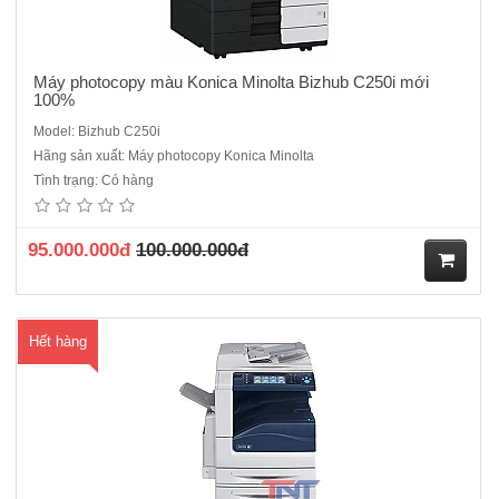
Máy photocopy màu Konica Minolta Bizhub C250i mới
100%
Model: Bizhub C250i
Hãng sản xuất: Máy photocopy Konica Minolta
Máy Photocopy màu Fuji Xerox WorkCentre 7845 cũChức năng :Copy,
Tình trạng: Có hàng
Email, Print, Scan qua cổng mạngTốc độ Copy/Print: 35trang
/phútThời gian chụp bản đầu tiên: Màu ~13-7s /Đen trắng: ~11-
6sDung lượng giấy tối đa:5,140 tờChức năng Sao chụp (Copy):Độ
95.000.000đ
100.000.000đ
phân..
M
Hết hàng
ua
hà
ng