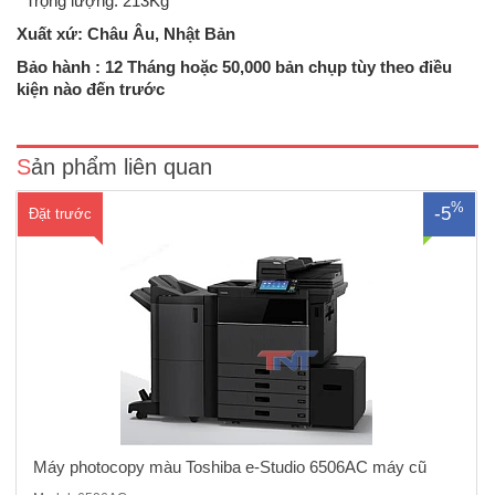
Trọng lượng: 213Kg
Xuất xứ: Châu Âu, Nhật Bản
Máy Photocopy màu Toshiba e-Studio 6506AC máy cũ nhâp khẩu sản
xuất năm 2018 Máy Photocopy kỹ thuật số, Laser Màu Tốc độ bản
Bảo hành : 12 Tháng hoặc 50,000 bản chụp tùy theo điều
màu: 65 bản/phút Chức năng: COPY MÀU + IN MÀU MẠNG + SCAN
kiện nào đến trước
MÀU RADF: Tự động nạp và đảo bản..
Sản phẩm liên quan
%
-5
Đặt trước
Máy photocopy màu Toshiba e-Studio 6506AC máy cũ