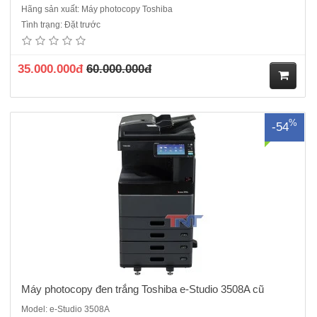
Hãng sản xuất: Máy photocopy Toshiba
Máy photocopy đen trắng Toshiba e-Studio 3508A máy cũ nhập
Tình trạng: Đặt trước
khẩu Chức năng: Photo/ in mạng/scan màu RADF: Tự động nạp và
đảo bản gốc : Có sẵn. ADU : Tự động đảo mặt bản sao: Có sẵn. Màn
hình điều khiển màu&nbs..
35.000.000đ
60.000.000đ
M
%
-54
ua
hà
ng
Máy photocopy đen trắng Toshiba e-Studio 3508A cũ
Model: e-Studio 3508A