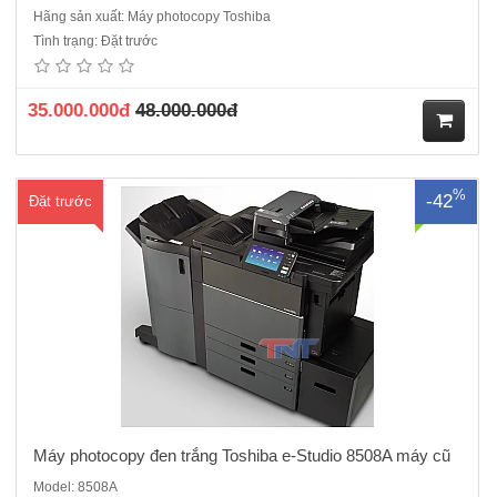
Hãng sản xuất: Máy photocopy Toshiba
Máy photocopy đen trắng Toshiba e-Studio 7508A máy cũ nhập khẩu
Tình trạng: Đặt trước
sản xuất năm 2018Loại máy photocopy đen trắng.Tốc độ In, Copy: 85
bản/phút.Chức năng chuẩn: Copy, In, Scan, DSDF, DuplexBộ nhớ
RAM: 4GBỔ cứng HDD: 320 GBMàn hình: LCD cảm ứng chuẩn..
35.000.000đ
48.000.000đ
M
%
-42
Đặt trước
ua
hà
ng
Máy photocopy đen trắng Toshiba e-Studio 8508A máy cũ
Model: 8508A