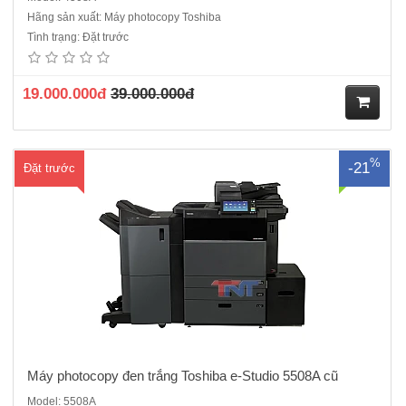
Hãng sản xuất: Máy photocopy Toshiba
Máy photocopy đen trắng Toshiba e-Studio 5508A máy cũ nhập
Tình trạng: Đặt trước
khẩu Chức năng: Photo/ in mạng/scan màu RADF: Tự động nạp và
đảo bản gốc : Có sẵn. ADU : Tự động đảo mặt bản sao: Có sẵn. Màn
hình điều khiển màu&nbs..
19.000.000đ
39.000.000đ
M
%
-21
Đặt trước
ua
hà
ng
Máy photocopy đen trắng Toshiba e-Studio 5508A cũ
Model: 5508A