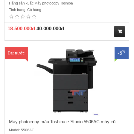
Hãng sản xuất: Máy photocopy Toshiba
Máy Photocopy màu Toshiba e-Studio 5506AC máy cũ nhập khẩu
Tình trạng: Có hàng
Tốc độ bản màu: 55 bản/phút Chức năng: COPY MÀU + IN MÀU
MẠNG + SCAN MÀU RADF: Tự động nạp và đảo bản gốc : Có sẵn.
ADU : Tự động đảo mặt bản ..
18.500.000đ
40.000.000đ
M
%
-5
Đặt trước
ua
hà
ng
Máy photocopy màu Toshiba e-Studio 5506AC máy cũ
Model: 5506AC