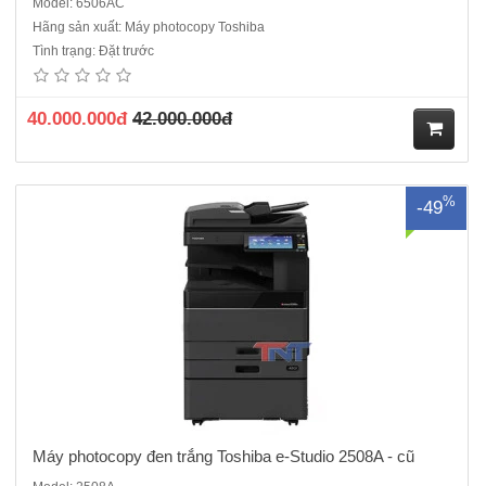
Model: 6506AC
Hãng sản xuất: Máy photocopy Toshiba
Máy photocopy đen trắng Toshiba e-Studio 2508A máy cũ nhập khẩu
Tình trạng: Đặt trước
sản xuất năm 2016 Chức năng: COPY + IN MẠNG + SCAN MÀU
RADF: Tự động nạp và đảo bản gốc : Có sẵn. ADU : Tự động đảo
mặt bản sao: Có sẵn. Màn hình điều..
40.000.000đ
42.000.000đ
M
%
-49
ua
hà
ng
Máy photocopy đen trắng Toshiba e-Studio 2508A - cũ