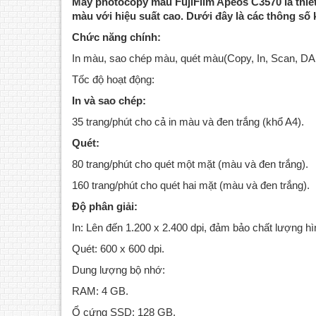
Máy photocopy màu FujiFilm Apeos C3570 là thiết
màu với hiệu suất cao. Dưới đây là các thông số 
Chức năng chính:
In màu, sao chép màu, quét màu(Copy, In, Scan, DA
Tốc độ hoạt động:
In và sao chép:
35 trang/phút cho cả in màu và đen trắng (khổ A4).
Quét:
80 trang/phút cho quét một mặt (màu và đen trắng).
160 trang/phút cho quét hai mặt (màu và đen trắng).
Độ phân giải:
In: Lên đến 1.200 x 2.400 dpi, đảm bảo chất lượng hì
Quét: 600 x 600 dpi.
Dung lượng bộ nhớ:
RAM: 4 GB.
Ổ cứng SSD: 128 GB.