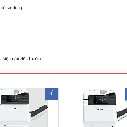
 dễ sử dụng.
hotocopy FujiFilm Apeos 6580 mới
Máy photocopy FUJIFILM Apeos 
hức năng: Copy – In mạng - quét
mới 100%Loại máy: Máy photocopy
u kiện nào đến trước
hức năng Copy:Tốc độ copy: 65
đenChức năng chuẩn: In, Copy, S
phútBộ phận tự động nạp và đảo
SPDF, DuplexTốc độ: tối đa 75 tran
ốc: Có sẵn, 250 tờBộ nhớ chuẩn:
(A4)Khổ giấy: A3,A4,A5,A6Bộ nhớ
 cứng: 128 GBMàn hình cảm ứng,
4GB + ổ cứng SSD 128GBKhay giấ
hiển thị ngôn ngữ tiếng Việt..
chuẩn : 520 tờ x 2 kh..
%
-0