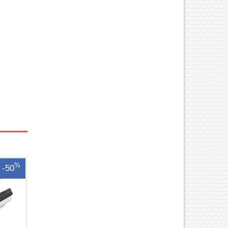
7580
 trắng
can,
g/phút
 ram:
y tiêu
%
-50