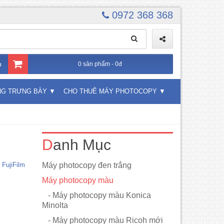
0972 368 368
n
0 sản phẩm - 0đ
NG TRƯNG BÀY
CHO THUÊ MÁY PHOTOCOPY
Danh Mục
FujiFilm
Máy photocopy đen trắng
Máy photocopy màu
- Máy photocopy màu Konica
Minolta
- Máy photocopy màu Ricoh mới