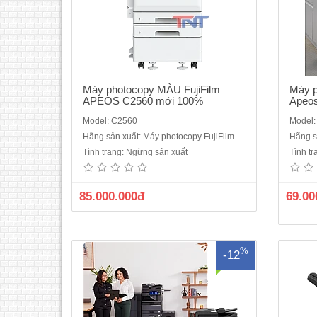
Máy photocopy MÀU FujiFilm
Máy p
APEOS C2560 mới 100%
Apeo
Model: C2560
Model:
Hãng sản xuất: Máy photocopy FujiFilm
Hãng s
Máy photocopy màu Toshiba e-STUDIO
Máy 
Tình trạng: Ngừng sản xuất
Tình t
3525AC là thiết bị đa chức năng hiện đại,
6525AC
đáp ứng nhu cầu in ấn, sao chép và quét
đáp ứn
màu với hiệu suất cao. Dưới đây là các
màu v
85.000.000đ
69.00
thông số kỹ thuật chính của máy:Chức
c
năng chính:In màu, sao chép màu, quét
máy:C
màu.Tốc độ hoạt độn..
%
-12