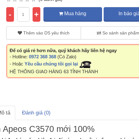
-
+
Mua hàng
In báo gi
Thêm vào DS yêu thích
So sánh sản phẩ
Để có giá rẻ hơn nữa, quý khách hãy liên hệ ngay
- Hotline:
0972 368 368
(Có Zalo)
- Hoặc
Yêu cầu chúng tôi gọi lại
HỆ THỐNG GIAO HÀNG 63 TỈNH THÀNH
ô tả
Đánh giá (0)
lm Apeos C3570 mới 100%