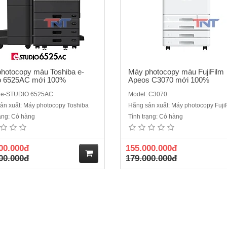
hotocopy màu Toshiba e-
Máy photocopy màu FujiFilm
o 6525AC mới 100%
Apeos C3070 mới 100%
: e-STUDIO 6525AC
Model: C3070
ản xuất: Máy photocopy Toshiba
Hãng sản xuất: Máy photocopy Fuji
rạng: Có hàng
Tình trạng: Có hàng
00.000đ
155.000.000đ
00.000đ
179.000.000đ
M
ua
hà