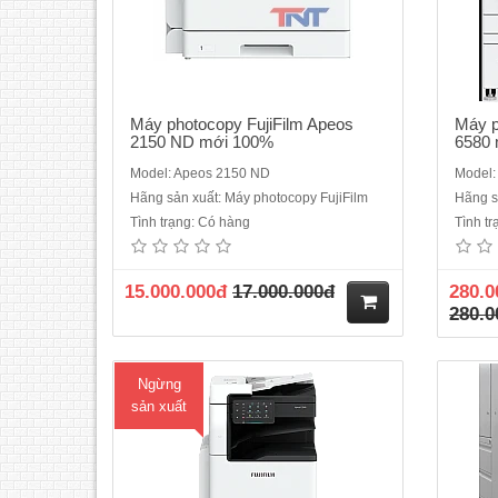
Máy photocopy FujiFilm Apeos
Máy p
2150 ND mới 100%
6580
Model: Apeos 2150 ND
Model:
Hãng sản xuất: Máy photocopy FujiFilm
Hãng s
Máy C2560 đã ngừng sản xuất thay thể
Máy
Tình trạng: Có hàng
Tình t
bằng mã C2561Loại máy: Máy
C20
photocopy màuChức năng chuẩn: In,
Copy/
Copy, Scan, DADF, DuplexTốc độ: tối đa
Du
15.000.000đ
17.000.000đ
280.0
25 trang/phút (A4, trắng đen, màu)Khổ
copy/
280.0
giấy:A3,A4,A5,A6Bộ nhớ ram: 4GB + ổ
tran
cứng SSD 128GBKhay giấy: 500..
4GB+ 
M
Ngừng
ua
sản xuất
hà
ng