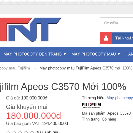
Tài khoả
MÁY PHOTOCOPY ĐEN TRẮNG
MÁY PHOTOCOPY MÀU
HÀ
copy màu Fujifilm
Máy photocopy màu FujiFilm Apeos C3570 mới 100%
ifilm Apeos C3570 Mới 100%
Giá cũ:
190.000.000đ
Thương hiệu:
Máy photocopy 
Giá khuyến mãi:
180.000.000đ
Mã sản phẩm: Apeos C3570
Tình trạng: Có hàng
Giá bao gồm VAT:
194.400.000đ
(0 đánh giá)