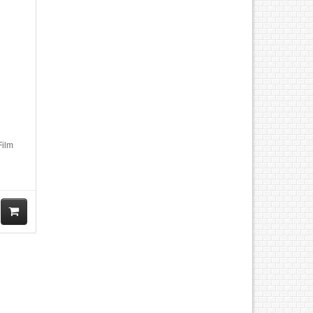
Film
M
ua
hà