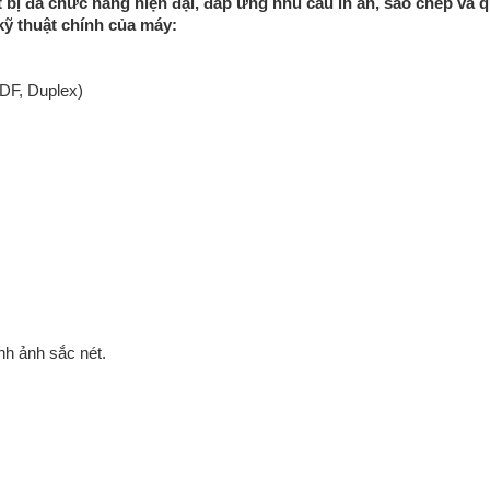
 bị đa chức năng hiện đại, đáp ứng nhu cầu in ấn, sao chép và q
kỹ thuật chính của máy:
DF, Duplex)
nh ảnh sắc nét.