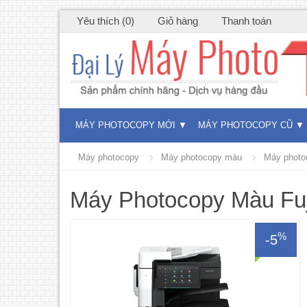
Yêu thích (0)
Giỏ hàng
Thanh toán
MÁY PHOTOCOPY MỚI
MÁY PHOTOCOPY CŨ
Máy photocopy
Máy photocopy màu
Máy photo
Máy Photocopy Màu Fuj
%
-5