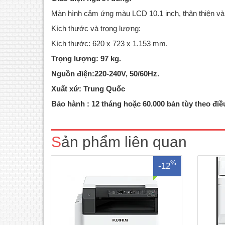
Màn hình cảm ứng màu LCD 10.1 inch, thân thiện và
Kích thước và trọng lượng:
Kích thước: 620 x 723 x 1.153 mm.
Trọng lượng: 97 kg.
Nguồn điện:220-240V, 50/60Hz.
Xuất xứ: Trung Quốc
Máy Photocopy FujiFilm Apeos 2150 ND
Máy P
mới 100%Chức năng cơ bản:
100%C
Bảo hành : 12 tháng hoặc 60.000 bản tùy theo điề
Copy/Print/Scan màuTốc độ: 21
màuC
trang/phútBộ đảo bản sao Duplex: Có
bản/
sẵnBộ nhớ: 512 MBĐộ phân giải quét:
bản g
Sản phẩm liên quan
600x600 dpiĐộ phân giải in: 600x600
4GBỔ
dpiThời gian khởi động: 18 giây hoặc ít
hơnThời g..
%
-12