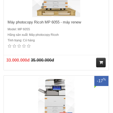
Máy photocopy Ricoh MP 6055 - máy renew
Model: MP 6055
Hãng sản xuất: Máy photocopy Ricoh
Tình trạng: Có hàng
Máy Photocopy Ricoh MP 3055.ĐQSD - Máy renew máy cao cấp cho
văn phòng , tại sao khách hàng lại không lựa chọn, một chiếc máy
đáp ứng được các yêu cầu tương đương với một chiếc máy mới chính
hãng, nhưng tiết kiệm được chi phí lên đến ..
33.000.000đ
35.000.000đ
M
%
-17
ua
hà
ng