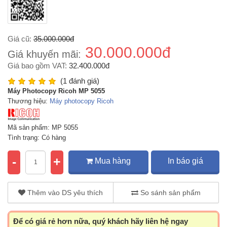
Giá cũ:
35.000.000đ
30.000.000đ
Giá khuyến mãi:
Giá bao gồm VAT:
32.400.000đ
(1 đánh giá)
Máy Photocopy Ricoh MP 5055
Thương hiệu:
Máy photocopy Ricoh
Mã sản phẩm: MP 5055
Tình trạng: Có hàng
-
+
Mua hàng
In báo giá
Thêm vào DS yêu thích
So sánh sản phẩm
Để có giá rẻ hơn nữa, quý khách hãy liên hệ ngay