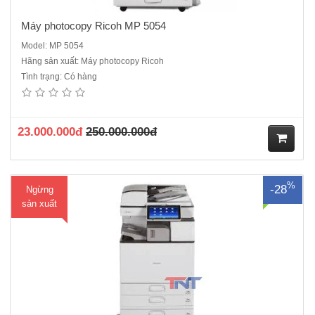
Máy photocopy Ricoh MP 5054
Model: MP 5054
Hãng sản xuất: Máy photocopy Ricoh
Tình trạng: Có hàng
Máy Photocopy Ricoh MP 5055SP mới 100% Máy ricoh MP5055SP
năm 2021 ra mắt sản phẩm Máy ricoh IM5000 thay thế Máy nhập
khẩu, Hàng chính hãng , nguyên đai , nguyên kiện .Là máy photocopy
đa chức năng đen trắng với tốc độ 50 trang/p..
23.000.000đ
250.000.000đ
M
%
-28
Ngừng
ua
sản xuất
hà
ng