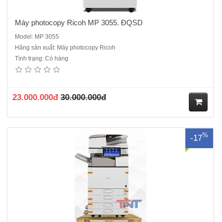
Máy photocopy Ricoh MP 3055. ĐQSD
Model: MP 3055
Hãng sản xuất: Máy photocopy Ricoh
Tình trạng: Có hàng
Máy Photocopy Ricoh MP 3555. ĐQSD - Máy renew cao cấp cho văn
phòng , Với một chiếc máy photocopy nguyên thùng đập hộp mới đến
98%, tại sao khách hàng lại không lựa chọn, một chiếc máy đáp ứng
được các yêu cầu tương đương với một chiếc máy ..
23.000.000đ
30.000.000đ
M
%
-17
ua
hà
ng