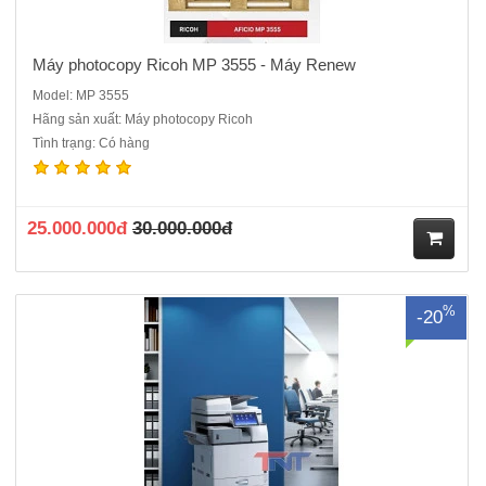
Máy photocopy Ricoh MP 3555 - Máy Renew
Model: MP 3555
Hãng sản xuất: Máy photocopy Ricoh
Tình trạng: Có hàng
Máy Photocopy Ricoh MP 5055 Hàng cũ nhập khẩuMàn hình cảm
ứng 10,1 inch, hoàn toàn không còn có nút phím cứng khi phải thao
tác các hoạt động như Copy hay Scan sẽ đem lại cảm giác thân thiện
cho người dùng giống như đang sử dụng một chiếc Smatp..
25.000.000đ
30.000.000đ
M
%
-20
ua
hà
ng