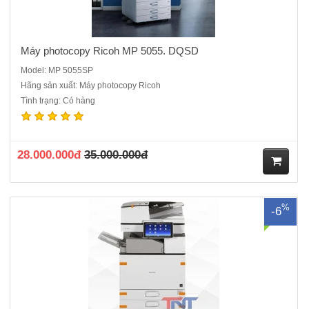
Máy photocopy Ricoh MP 5055. DQSD
Model: MP 5055SP
Hãng sản xuất: Máy photocopy Ricoh
Tình trạng: Có hàng
Máy Photocopy Renew Ricoh MP 6055 mới 99%, Là dòng máy đời
mới nhất bây giờ, máy đã chạy dưới 1000 bản chụp, một trong những
bước cải tiến của máy ricoh 6054 kết hợp với công nghệ hiện đại
nhất. Nếu Công ty bạn đang có nhu cầu mua máy ph..
28.000.000đ
35.000.000đ
M
%
-6
ua
hà
ng