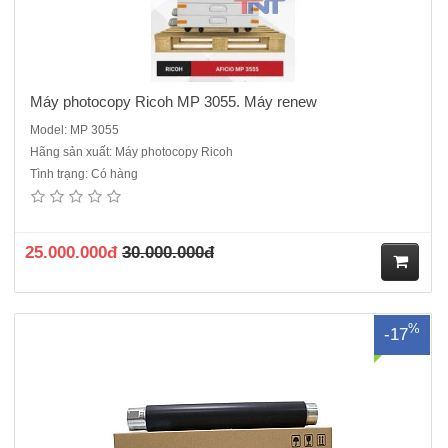
Máy photocopy Ricoh MP 3055. Máy renew
Model: MP 3055
Hãng sản xuất: Máy photocopy Ricoh
Tình trạng: Có hàng
Lụa sấy thường được dùng cho các dong máy ricoh 2554-
>5054/2555->5055..
25.000.000đ
30.000.000đ
M
%
-17
ua
hà
ng