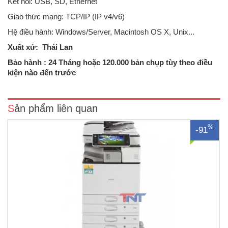
Kết nối: USB, SD, Ethernet
Giao thức mạng: TCP/IP (IP v4/v6)
Hệ điều hành: Windows/Server, Macintosh OS X, Unix...
Xuất xứ: Thái Lan
Máy photocopy Ricoh MP 5054 máy cũ nhập khẩu sản xuất năm
2017/2018Chức năng chính: Photocopy laser đen trắng + in mạng +
Bảo hành : 24 Tháng hoặc 120.000 bản chụp tùy theo điều
scan màu mạng +Duplex, DF 3090Tốc độ 50 bản/ phútChức năng:
kiện nào đến trước
Chỉ có chức năng Photocopy đen trắngĐộ phân giải : 600 x..
Sản phẩm liên quan
%
-91