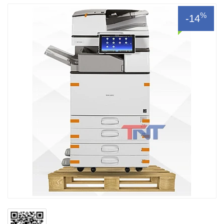
%
-14