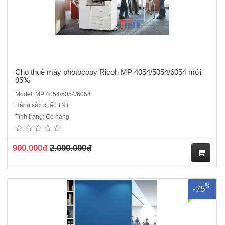
Cho thuê máy photocopy Ricoh MP 4054/5054/6054 mới
95%
Model: MP 4054/5054/6054
Hãng sản xuất: TNT
Cho thuê máy Photocopy Ricoh MP 4055/5055/605 máy đời mới nhất,
Tình trạng: Có hàng
mẫu mã đẹp, chạy ổn định, không lo kẹt giấy, không bị gián đoạn công
việc, thuê cho văn phòng, công trường, trường học, dùng các cơ quan
nhà nước..Giá Thuê: 1.500.000 vnđ/Tháng áp d..
900.000đ
2.000.000đ
M
%
-75
ua
hà