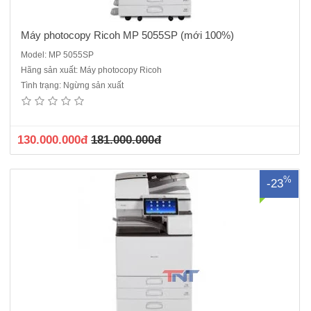
Máy photocopy Ricoh MP 5055SP (mới 100%)
Model: MP 5055SP
Hãng sản xuất: Máy photocopy Ricoh
Máy Photocopy Ricoh MP 3055.ĐQSDChức năng có sẵn: Photocopy
Tình trạng: Ngừng sản xuất
laser đen trắng, In mạng, Scan màu - Kết nối với máy tính qua cổng
mạng Tốc độ in/copy: 30 trang/phútChức năng đảo 2 mặt bản sao tự
động : Có sẵnBộ nạp bản và đảo bản gốc t..
130.000.000đ
181.000.000đ
%
-23