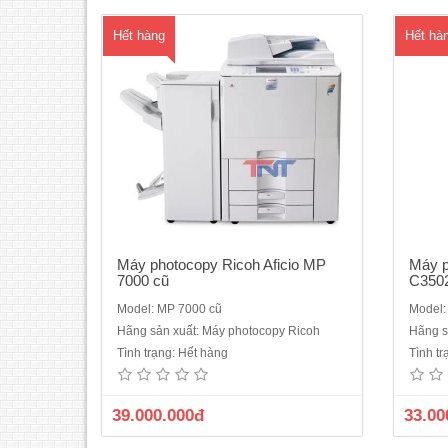
Scan màu m..
Hết hàng
Hết hà
Máy photocopy Ricoh Aficio MP
Máy 
7000 cũ
C350
Model: MP 7000 cũ
Model
Máy thay thế Ricoh C3003Máy
Máy
Hãng sản xuất: Máy photocopy Ricoh
Hãng s
photocopy Ricoh màu MP C3002 Dòng
95%C
Tình trạng: Hết hàng
Tình t
may cũ nhập khẩu năm 2013/2014 Máy
trắng 
Photocopy kỹ thuật số, Laser màu. Chức
máy tí
năng: Copy màu + In mạng màu + Scan
động
39.000.000đ
33.00
màu qua mạng. Chức năng đảo 2 mặt
và đ
bản sao tự động.&..
c