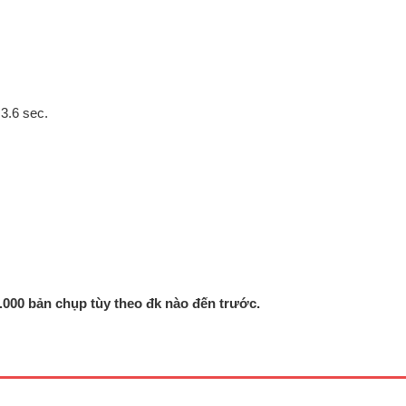
 3.6 sec.
000 bản chụp tùy theo đk nào đến trước.
photocopy Ricoh Aficio 1075 sản
Máy photocopy Ricoh Aficio MP
năm 2009- 2010Tốc độ sao chụp :
dòng máy cũ nhập khẩu năm 2005
n/phútBộ tự động nạp và đảo 2 mặt
nay không còn nhập nữaBộ tự độn
ốc (ARDF)Bộ tự động đảo mặt bản
và đảo 2 mặt bản gốc (ARDF)Bộ t
Duplex)Khổ giấy sao chụp tối đa :
đảo mặt bản sao (Duplex)Khổ giấ
 giấy vào : 2 x 1.550 tờ, 2 khay x
chụp tối đa : A3Tốc độ sao chụp 