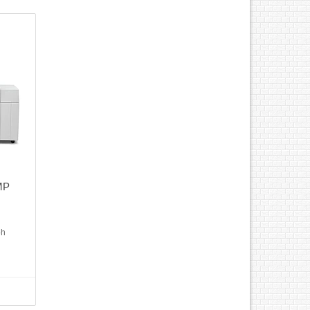
MP
tocopy
oh
ũ nhập
py kỹ
 Copy
 qua
ao tự