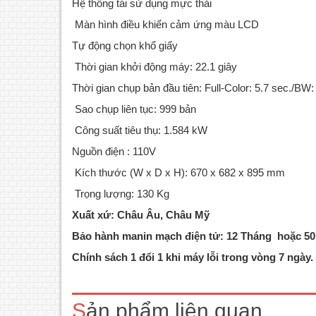
Hệ thống tái sử dụng mực thải
Màn hình điều khiển cảm ứng màu LCD
Tự động chọn khổ giấy
Thời gian khởi động máy: 22.1 giây
Thời gian chụp bản đầu tiên: Full-Color: 5.7 sec./BW:
Sao chụp liên tục: 999 bản
Công suất tiêu thụ: 1.584 kW
Nguồn điện : 110V
Kích thước (W x D x H): 670 x 682 x 895 mm
Trọng lượng: 130 Kg
Xuất xứ: Châu Âu, Châu Mỹ
Bảo hành manin mạch điện tử: 12 Tháng hoặc 50.
Máy photocopy Ricoh Aficio 1060 sản
Máy 
xuất năm 2009-2010 có tốc độ rất cao, 60
xuất 
Chính sách 1 đổi 1 khi máy lỗi trong vòng 7 ngày.
bản/ phút. Đây dòng máy công nghiệp, có
75 bả
công suất lớn, chuyên dùng cho các dịch
bản g
vụ photocopy và những công ty có số
sao (
Sản phẩm liên quan
lượng photocopy lớn. Máy Photocopy kỹ
A3Khay