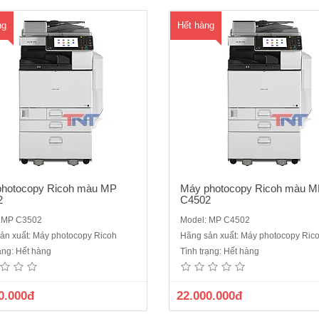
bản sao tự động. ..
động. Bộ nạp ..
ng
Hết hàng
photocopy Ricoh màu MP
Máy photocopy Ricoh màu 
2
C4502
: MP C3502
Model: MP C4502
 photocopy Ricoh MP 2553 mới
Máy photocopy Ricoh màu MP C
ản xuất: Máy photocopy Ricoh
Hãng sản xuất: Máy photocopy Ric
hức năng: Photocopy laser đen
máy cũ nhập khẩu sản xuất n
rạng: Hết hàng
Tình trạng: Hết hàng
+ In Mạng+ Scan Mạng - Kết nối với
2016Tốc độ sao chụp/ in: 60
nh qua USB 2.0, RJ45( mạng)Bộ tự
bản/phút Chức năng: Photo màu 
 đảo mặt bản sao (Duplex)Bộ nạp
mạng + Scan màu Chức năng đảo
0.000đ
22.000.000đ
ảo bản gốc ( Có sẵn)Khổ giấy sao
bản sao tự động. Bộ nạp và đảo 
hụp tối đa: A3 - A6,Tốc độ sao..
bản gốc tự động (A..