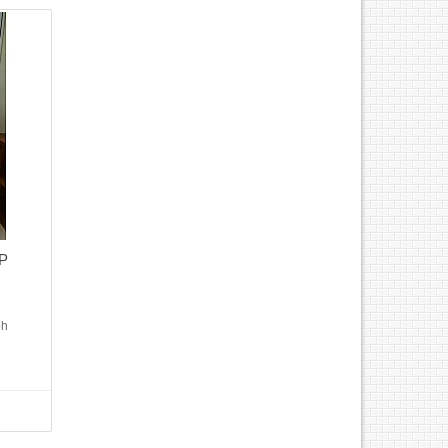
MP
oh