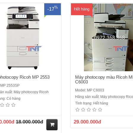
%
-17
Hết hàng
hotocopy Ricoh MP 2553
Máy photocopy màu Ricoh 
C6003
: MP 2553SP
Model: MP C6003
ản xuất: Máy photocopy Ricoh
Hãng sản xuất: Máy photocopy Ric
rạng: Có hàng
Tình trạng: Hết hàng
0.000đ
18.000.000đ
29.000.000đ