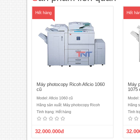
thuật số, Lase..
Hết hàng
Hết hà
Máy photocopy Ricoh Aficio 1060
Máy p
cũ
1075 
Model: Aficio 1060 cũ
Model:
Photocopy Ricoh Aficio MP 7000 sản xuất
Máy tư
Hãng sản xuất: Máy photocopy Ricoh
Hãng s
năm2011 có tốc độ rất cao, 70 bản/ phút
Ric
Tình trạng: Hết hàng
Tình t
dòng máy công nghiệp, có công suất lớn,
n
chuyên dùng cho các dịch vụ photocopy
Photo
và những công ty có số lượng photocopy
năng:
32.000.000đ
32.00
lớn.Tích hợp thêm chức năng In mạng,
màu 