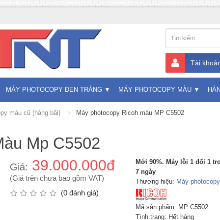
Tài khoả
MÁY PHOTOCOPY ĐEN TRẮNG
MÁY PHOTOCOPY MÀU
HÀ
py màu cũ (hàng bãi)
Máy photocopy Ricoh màu MP C5502
Màu Mp C5502
39.000.000đ
Mới 90%. Máy lỗi 1 đổi 1 t
Giá:
7 ngày
(Giá trên chưa bao gồm VAT)
Thương hiệu:
Máy photocopy
(0 đánh giá)
Mã sản phẩm: MP C5502
Tình trạng: Hết hàng