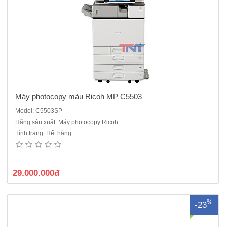
Máy photocopy màu Ricoh MP C5503
Model: C5503SP
Hãng sản xuất: Máy photocopy Ricoh
DF 3090 ARDF dùng lắp cho hãng máy Ricoh- Bộ nạp & đảo mặt bản
Tình trạng: Hết hàng
gốc tự động 100 tờ- Dùng cho máy Photocopy Ricoh MP 3053,
3053SP, 3353, 3353SPBảo hành : 12 ThángXuất xứ: Chính hãng
Ricoh..
29.000.000đ
%
-23