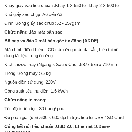
Khay giấy vào tiêu chuẩn :Khay 1 X 550 tờ, khay 2 X 500 tờ.
Khổ giấy sao chụp :A6 đến A3
Định lượng giấy sao chụp :52 - 157gsm
Chức năng đảo mặt bản sao
Bộ nạp và đảo 2 mặt bản gốc tự động (ARDF)
Màn hình điều khiển :LCD cảm ứng màu đa sắc, hiển thị nội
dung tài liệu trong ổ cứng
Kích thước máy (Ngang x Sâu x Cao) :587x 675 x 710 mm
Trọng lượng máy :75 kg
Nguồn điện sử dụng :220V
Công suất tiêu thụ điện :1.6 kW/h
Chức năng in mạng:
Tốc độ in liên tục :30 trang/ phút
Độ phân giải (dpi) :600 x 600 dpi In trực tiếp từ USB / SD Card
Cổng kết nối tiêu chuẩn :USB 2.0, Ethernet 10Base-