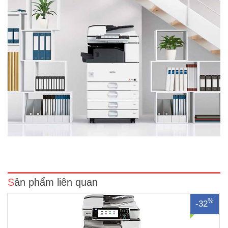
Máy photocopy Ricoh Aficio MP 2554 là dòng máy cũ ĐQSDTốc độ
sao chụp :25 trang/ phútChức năng chuẩn: Photocopy laser đen
trắng Khổ giấy từ (A3-A6)Chức năng đảo mặt bản sao :Có sẵnChức
năng nạp và đảo bản gốc : Có sẵnĐộ phân giải : ..
Sản phẩm liên quan
%
-32