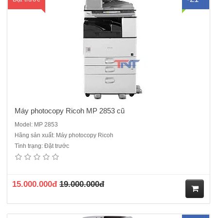
ua
hà
ng
Máy photocopy Ricoh MP 2853 cũ
Model: MP 2853
Hãng sản xuất: Máy photocopy Ricoh
Tình trạng: Đặt trước
Máy photocopy Ricoh MP 5003 mới 95% Chức năng chính :
Photocopy laser đen trắng - in mạng- Scan mạng - Kết nối cổng
mạngTốc độ : 50 bản /phút Khổ giấy: A3,A4,A5,A6Khay giấy chuẩn: 2
x 550tờ, Khay giấy tay: 100 tờChức năng đảo 2 mặt bả..
15.000.000đ
19.000.000đ
M