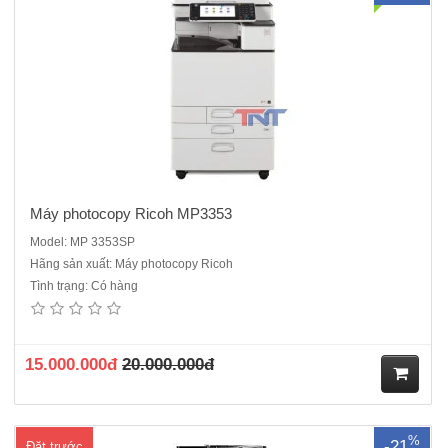
hà
ng
Máy photocopy Ricoh MP3353
Model: MP 3353SP
Hãng sản xuất: Máy photocopy Ricoh
Tình trạng: Có hàng
Máy Photocopy Ricoh MP 2853 là dòng máy cũ ĐQSD dòng máy nhỏ
gọn, chi phí đầu tư rẻ, thích hợp cho văn phòng số lượng 5000
bản/tháng Tốc độ : 28 bản/phútChức năng chính: Photocopy laser đen
trắng + in mạng + scan màu mạng +Duplex, DF 3090P..
15.000.000đ
20.000.000đ
M
%
-21
Đặt trước