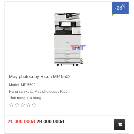
%
-28
ua
hà
ng
Máy photocopy Ricoh MP 5502
Model: MP 5502
Hãng sản xuất: Máy photocopy Ricoh
Tình trạng: Có hàng
Máy photocopy Ricoh MP5054 - là dòng máy cũ ĐQSD nhập khẩu về
Việt NamChức năng chuẩn: Photocopy+in mạng + scan màu mạng +
Duplex + DF 3090Tốc độ sao chụp :50 trang/ phútCopy đảo hai mặt
bản saoBảng điều khiển: Màn hình cảm ứng đa sắc LCD 9 inc..
21.000.000đ
29.000.000đ