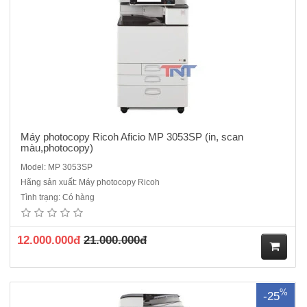
hà
ng
Máy photocopy Ricoh Aficio MP 3053SP (in, scan
màu,photocopy)
Model: MP 3053SP
Hãng sản xuất: Máy photocopy Ricoh
Máy photocopy Ricoh MP 3353 ( in, scan màu,photocopy) cũTốc độ :
Tình trạng: Có hàng
33 bản/phútChức năng chính: Photocopy laser đen trắng + in + scan
màu +Duplex +DF 3090 . Cổng giao tiếp in/scan: USB 2.0, Rj-
45CHỨC NĂNG SAO CHỤP:Phương thức in :Quét, tạo ản..
12.000.000đ
21.000.000đ
M
%
-25
ua