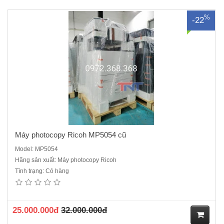
M
%
-22
ua
hà
ng
Máy photocopy Ricoh MP5054 cũ
Model: MP5054
Hãng sản xuất: Máy photocopy Ricoh
Tình trạng: Có hàng
25.000.000đ
32.000.000đ