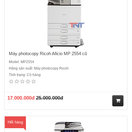
Máy photocopy Ricoh Aficio MP 2554 cũ
Model: MP2554
Hãng sản xuất: Máy photocopy Ricoh
Tình trạng: Có hàng
Máy photocopy màu Ricoh MP C4503SP dòng máy cũ nhập khẩu đa
chức năng ,máy tích hợp đầy đủ các tính năng của máy văn phòng:
Copy + Duplex + In mạng + Scan màu Sản xuất năm 2016- Tốc độ
sao chụp 45 bản/phút.- Phương thức in: Quét, tạ..
17.000.000đ
25.000.000đ
M
Hết hàng
ua