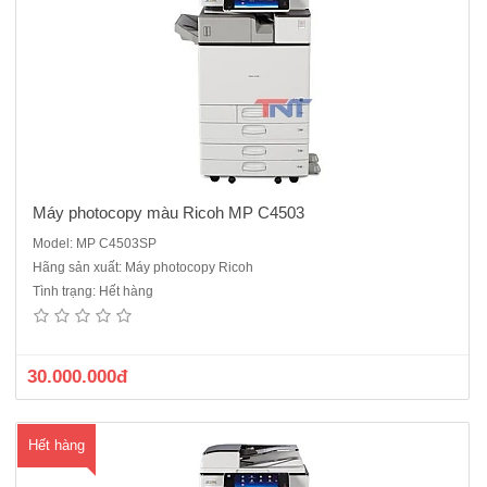
hà
ng
Máy photocopy màu Ricoh MP C4503
Model: MP C4503SP
Hãng sản xuất: Máy photocopy Ricoh
Máy photocopy màu Ricoh MP C5503 Chức năng chính : Photocopy
Tình trạng: Hết hàng
màu, in laser, scan cổng mạngTốc độ sao chụp đen/trắng: 55 bản /
phútTốc độ sao chụp màu: 55 bản / phútKhổ giấy sao chụp: A5 ~ A3
(khay tiêu chuẩn)A6 ~ A3 (khay tay)có sẵn:..
30.000.000đ
Hết hàng