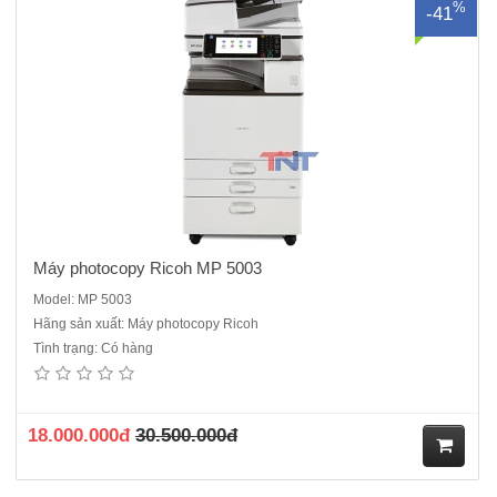
%
-41
ua
hà
ng
Máy photocopy Ricoh MP 5003
Model: MP 5003
Hãng sản xuất: Máy photocopy Ricoh
Tình trạng: Có hàng
Máy Photocopy Ricoh MP 5502 - Dòng máy cũ nhập khẩu sản xuất
năm 2014/2015 Chức năng chính : Photocopy laser đen trắng - in
mạng- Scan mạng - Kết nối cổng mạngTốc độ : 55 bản /phút Khổ
giấy: A3,A4,A5,A6Khay giấy chuẩn: 2 x 550tờ, Khay..
18.000.000đ
30.500.000đ
M