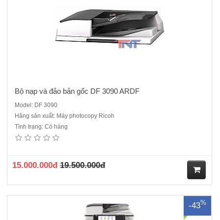
Bộ nạp và đảo bản gốc DF 3090 ARDF
Model: DF 3090
Hãng sản xuất: Máy photocopy Ricoh
Tình trạng: Có hàng
Máy photocopy Ricoh Aficio MP 3053SP ( in, scan màu,photocopy)
dòng máy cũ nhập khẩu sản xuất năm 2016Tốc độ : 30 bản/phútChức
năng chính: Photocopy laser đen trắng + in mạng + scan màu mạng
+Duplex, DF 3090Phương thức in : Quét, tạo ảnh bằng 2..
15.000.000đ
19.500.000đ
M
%
-43
ua