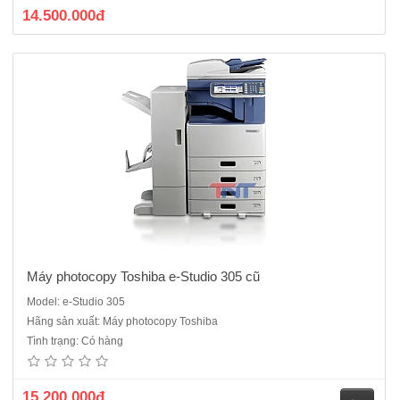
14.500.000đ
Máy photocopy Toshiba e-Studio 305 cũ
Model: e-Studio 305
Hãng sản xuất: Máy photocopy Toshiba
Máy photocopy Toshiba e-Studio 355 cũChức năng: Photocopy – In
Tình trạng: Có hàng
mạng – Scan màuKhổ sao chụp từ A5 – A3Thời gian khởi động máy là
20 giâyTốc độ sao chụp 35 copy / 1 phútĐộ phóng to thu nhỏ từ 25% -
400 %Chức năng chia bộ điện tử có sẵnDung lượng bộ nhớ..
15.200.000đ