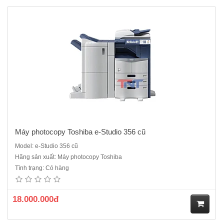
M
ua
hà
ng
Máy photocopy Toshiba e-Studio 356 cũ
Model: e-Studio 356 cũ
Hãng sản xuất: Máy photocopy Toshiba
Máy Toshiba e Studio 452 kỹ thuật số, Laser trắng đen, tốc độ 45
Tình trạng: Có hàng
bản/ phút - Chức năng: Copy + In mạng + Scan Trắng Đen- Bộ nạp và
đảo 2 mặt bản gốc tự động (ARDF),Bộ đảo 2 mặt bản sao tự động
(Duplex)- Thời gian khi động: 20 giây- &..
18.000.000đ
M