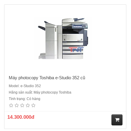
Máy photocopy Toshiba e-Studio 352 cũ
Model: e-Studio 352
Hãng sản xuất: Máy photocopy Toshiba
Máy Photocopy kỹ thuật số Toshiba e Studio 356Tốc độ 35 bản /phút,
Tình trạng: Có hàng
khổ giấy A3, A4, A5,A6Chức năng: Copy + In mạng + Scan màu
MạngThời gian khởi động máy: 20 giâyThời gian chụp bản đầu tiên: 4
giâyKích thước (Ngang x Sâu x Cao): 585 x 585 x 762 mmTrọ..
14.300.000đ