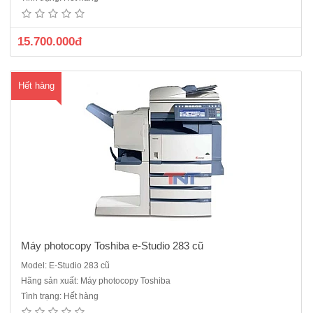
(ARDF)- Bộ tự động đảo 2 mặt bản sao (Duplex)- Tốc độ Photo: 28
bản/phút, khổ giấy lớn nhất : A3-Tốc độ Scan :50 bản/ phút- K..
15.700.000đ
Hết hàng
Máy photocopy Toshiba e-Studio 283 cũ
Model: E-Studio 283 cũ
Máy photocopy Toshiba E-Studio 255 cũ- Chức năng: Photocopy – In
Hãng sản xuất: Máy photocopy Toshiba
mạng – Scan màu- Khổ sao chụp từ A5 – A3- Sao chụp liên tục 999 tờ-
Tình trạng: Hết hàng
Thời gian khởi động máy là 20 giây- Tốc độ sao chụp 25 copy / 1