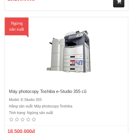
M
Ngừng
ua
sản xuất
hà
ng
Máy photocopy Toshiba e-Studio 355 cũ
Model: E-Studio 355
Máy photocopy Toshiba e-Studio 455- Chức năng chính: Photocopy +
Hãng sản xuất: Máy photocopy Toshiba
In + Scan màu- Tốc độ sao chụp: 45 tờ/phút- Khổ giấy sao chụp: A3 –
Tình trạng: Ngừng sản xuất
A5- Thời gian khởi động máy: 20 giây- Thời gian chụp bản đầu tiên:
3.7 giây- Độ phóng to thu nhỏ: 25% - 400%- C..
18.500.000đ