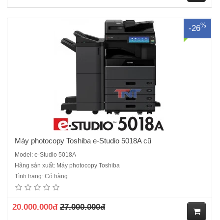
M
%
-26
ua
hà
ng
Máy photocopy Toshiba e-Studio 5018A cũ
Model: e-Studio 5018A
Hãng sản xuất: Máy photocopy Toshiba
Máy photocopy Toshiba e-Studio 2518A máy cũ nhập khẩuChức năng
Tình trạng: Có hàng
chuẩn : Copy - In - Scan màu - Kết nối mạng.Màn hình LCD cảm ứng
màu 10.1 InchTốc độ copy : 25 tờ/phút.Khay đựng giấy : 550 tờ x 2
khay Khay nạp tay : 100 tờKhổ giấy tối đa : A..
20.000.000đ
27.000.000đ