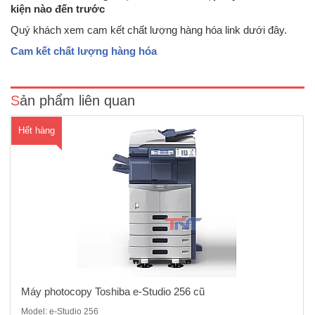
kiện nào đến trước
Máy photocopy Toshiba e-Studio 256 máy cũ nhập khẩu thiết kế nhỏ
Quý khách xem cam kết chất lượng hàng hóa link dưới đây.
gọn,chất lượng hình ảnh cao, giao diện tinh tế, thích hợp hệ thống,
thân thiện môi trường .Màn hình cảm ứng màu- Chức năng chuẩn:
Cam kết chất lượng hàng hóa
Copy/in/scan- Tốc độ copy : 25 tờ/phút- Độ phân giải : ..
Sản phẩm liên quan
Hết hàng
Máy photocopy Toshiba e-Studio 256 cũ
Model: e-Studio 256