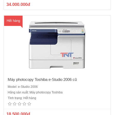
34.000.000đ
Hết hàng
Máy photocopy Toshiba e-Studio 2006 cũ
Model: e-Studio 2006
Máy photocopy đen trắng Toshiba e-Studio 3008A - máy cũ nhập
Hãng sản xuất: Máy photocopy Toshiba
khẩu Chức năng: Photo/ in mạng/scan màu RADF: Tự động nạp và
Tình trạng: Hết hàng
đảo bản gốc : Có sẵn. ADU : Tự động đảo mặt bản sao: Có sẵn. Màn
hình điều khiển màu&n..
18.500.000đ