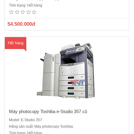
mạng/scan màu- Màn hình điều khiển LCD màu rộng 8,5 inch với các
Tình trạng: Hết hàng
biểu tượng lớn- Khổ giấy sao chụp: A3 – A5.- Tốc độ copy - in: 35
trang/phút A4.- Dung lượng bộ nhớ: 02 GB. ..
54.500.000đ
Hết hàng
Máy photocopy Toshiba e-Studio 357 cũ
Model: E-Studio 357
Máy photocopy Toshiba E-Studio 406 máy cũ nhập khẩuTốc độ: 40
Hãng sản xuất: Máy photocopy Toshiba
bản/phút Chức năng chính: Copy/in mạng/scan màuCó sẵn: Bộ nạp
Tình trạng: Hết hàng