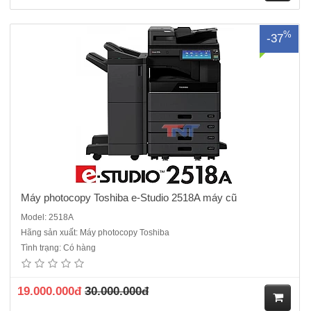
M
%
-37
ua
hà
ng
Máy photocopy Toshiba e-Studio 2518A máy cũ
Model: 2518A
Hãng sản xuất: Máy photocopy Toshiba
Tình trạng: Có hàng
19.000.000đ
30.000.000đ