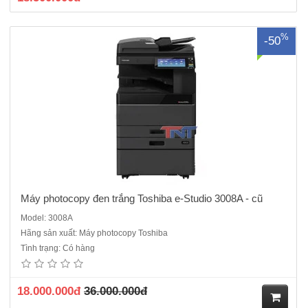
%
-50
Máy photocopy đen trắng Toshiba e-Studio 3008A - cũ
Model: 3008A
Hãng sản xuất: Máy photocopy Toshiba
Máy photocopy Toshiba e-Studio 5018A máy cũ nhập khẩu- Chức
Tình trạng: Có hàng
năng chuẩn : Copy - In - Scan màu - Kết nối mạng- Màn hình LCD
cảm ứng màu 10.1 Inch- Tốc độ copy : 50 tờ/phút.- Khay đựng giấy :
550 tờ x 2 khay- Khay nạp tay : 100 tờ- Khổ giấy tối đ..
18.000.000đ
36.000.000đ