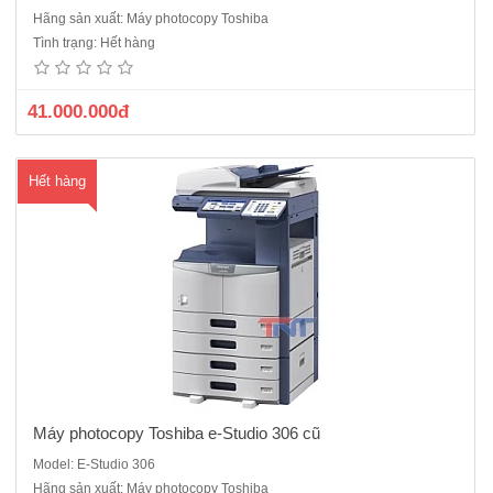
Máy photocopy Toshiba E-Studio 306 cũ Chức Copy/in mạng/scan
Hãng sản xuất: Máy photocopy Toshiba
màuĐộ phân giải : 2400 x 600dpiTốc độ copy(bản/phút) : 30Bộ nhớ:
Tình trạng: Hết hàng
1GB +64GBThời gian copy bản đầu(s) : 4.7Số bản copy liên tục(bản) :
999Độ phóng to tối đa(%) : 400Độ thu nhỏ tối đa(%)..
41.000.000đ
Hết hàng
Máy photocopy Toshiba e-Studio 306 cũ
Model: E-Studio 306
Máy photocopy Toshiba E-Studio 357 cũ- Chức năng chuẩn: Copy /in
Hãng sản xuất: Máy photocopy Toshiba