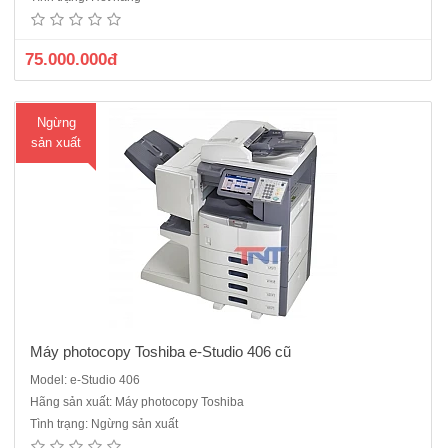
bản gốc, Có sẳn: Bộ đảo bản saoĐộ phân giải : 2400 x 600dpi Thời
gian copy bản đầu(s) : 4.7sSố bản copy liên ..
75.000.000đ
Ngừng
sản xuất
Máy photocopy Toshiba e-Studio 406 cũ
Model: e-Studio 406
Máy photocopy Toshiba e-Studio E2505H có thể in trực tiếp từ
Hãng sản xuất: Máy photocopy Toshiba
USBCấu hình chuẩn: Copy, IN mạng, Scan màuCó sẵn bộ tự động
Tình trạng: Ngừng sản xuất
nạp bản gốc -Tốc độ sao chụp: 25 bản A4/phút- Tự động nạp bản gốc-