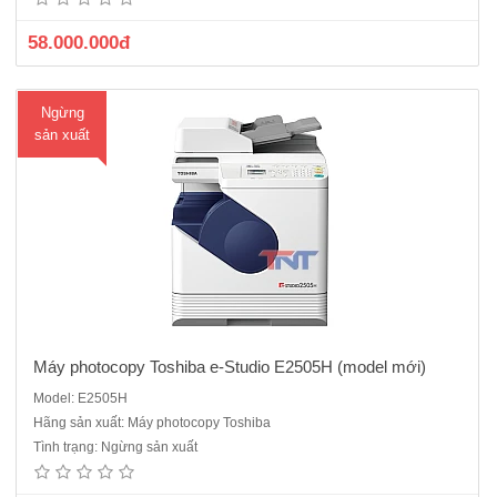
Khổ giấy sao chụp tối đa: A3/A5R- Bộ nhớ: chuẩn 128 MB- K..
58.000.000đ
Ngừng
sản xuất
Máy photocopy Toshiba e-Studio E2505H (model mới)
Model: E2505H
Máy photocopy Toshiba e-Studio 2006 cũMáy Photocopy kỹ thuật số,
Hãng sản xuất: Máy photocopy Toshiba
Laser trắng đenChức năng chuẩn : Copy + In + ScanKhổ giấy tối đa:
Tình trạng: Ngừng sản xuất
A3Tốc độ: 20 trang/phút/A4Độ phân giải : 1.200 x 600dpiThời gian
copy bản đầu tiên: 7 giâyThời gian làm nóng máy : 20 g..