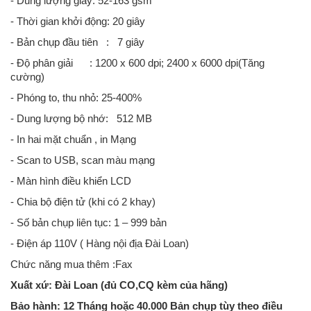
- Dung lượng giấy: 52-163 gsm
- Thời gian khởi động: 20 giây
- Bản chụp đầu tiên : 7 giây
- Độ phân giải : 1200 x 600 dpi; 2400 x 6000 dpi(Tăng
cường)
- Phóng to, thu nhỏ: 25-400%
- Dung lượng bộ nhớ: 512 MB
- In hai mặt chuẩn , in Mạng
- Scan to USB, scan màu mạng
- Màn hình điều khiển LCD
- Chia bộ điện tử (khi có 2 khay)
- Số bản chụp liên tục: 1 – 999 bản
- Điện áp 110V ( Hàng nội địa Đài Loan)
Chức năng mua thêm :Fax
Xuất xứ: Đài Loan (đủ CO,CQ kèm của hãng)
Bảo hành: 12 Tháng hoặc 40.000 Bản chụp tùy theo điều