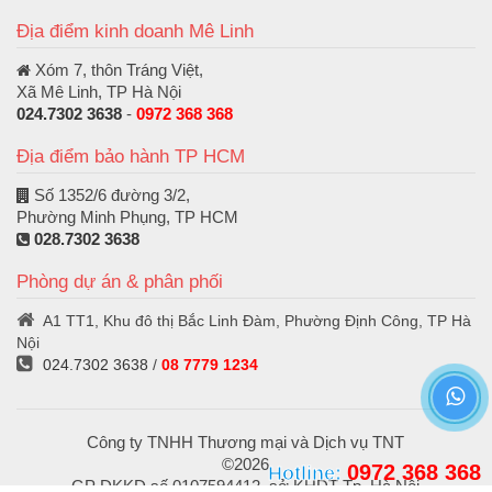
Địa điểm kinh doanh Mê Linh
Xóm 7, thôn Tráng Việt,
Xã Mê Linh, TP Hà Nội
024.7302 3638
-
0972 368 368
Địa điểm bảo hành TP HCM
Số 1352/6 đường 3/2,
Phường Minh Phụng, TP HCM
028.7302 3638
Phòng dự án & phân phối
A1 TT1, Khu đô thị Bắc Linh Đàm, Phường Định Công, TP Hà
Nội
024.7302 3638
/
08 7779 1234
Công ty TNHH Thương mại và Dịch vụ TNT
©2026
0972 368 368
Hotline:
GP ĐKKD số 0107594412, sở KHĐT Tp. Hà Nội