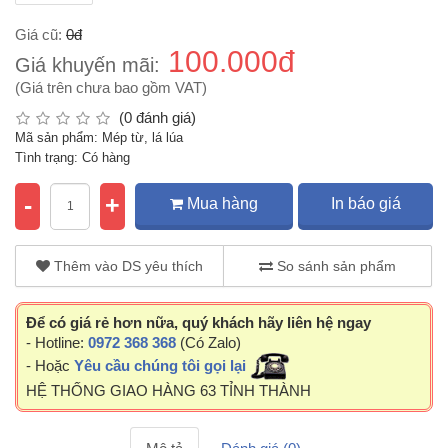
Giá cũ:
0đ
100.000đ
Giá khuyến mãi:
(Giá trên chưa bao gồm VAT)
(0 đánh giá)
Mã sản phẩm: Mép từ, lá lúa
Tình trạng: Có hàng
-
+
Mua hàng
In báo giá
Thêm vào DS yêu thích
So sánh sản phẩm
Để có giá rẻ hơn nữa, quý khách hãy liên hệ ngay
- Hotline:
0972 368 368
(Có Zalo)
- Hoặc
Yêu cầu chúng tôi gọi lại
HỆ THỐNG GIAO HÀNG 63 TỈNH THÀNH