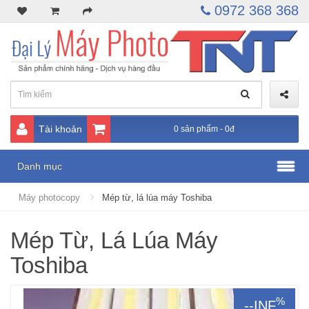
0972 368 368
Tài khoản
0 sản phẩm - 0đ
Danh mục
Máy photocopy
Mép từ, lá lúa máy Toshiba
Mép Từ, Lá Lúa Máy
Toshiba
%
--INF