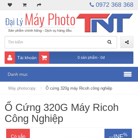
0972 368 368
Tài khoản
0 sản phẩm - 0đ
Danh mục
Máy photocopy
Ổ cứng 320g máy Ricoh công nghiệp
Ổ Cứng 320G Máy Ricoh
Công Nghiệp
%
--INF
Có sẵn