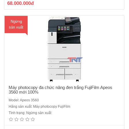
68.000.000đ
Ngừng
sản xuất
Máy photocopy đa chức năng đen trắng FujiFilm Apeos
3560 mới 100%
Model: Apeos 3560
Máy photocopy đa chức năng đen trắng Fujifilm Apeos 4570 mới
Hãng sản xuất: Máy photocopy FujiFilm
100% dòng mới mới ra năm 2022/ 2023- Chức năng chính:
Tình trạng: Ngừng sản xuất
Photocopy, in,scan-Tốc độ copy liên tục : 45 trang/phút- Bộ nhớ : 4GB
(tối đa)- Dung lượng thiết bị lưu trữ : SSD 128GB - Màn hìn..