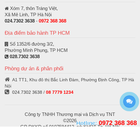
Xóm 7, thôn Tráng Việt,
Xã Mê Linh, TP Hà Nội
024.7302 3638
-
0972 368 368
Địa điểm bảo hành TP HCM
Số 1352/6 đường 3/2,
Phường Minh Phụng, TP HCM
028.7302 3638
Phòng dự án & phân phối
A1 TT1, Khu đô thị Bắc Linh Đàm, Phường Định Công, TP Hà
Nội
024.7302 3638
/
08 7779 1234
Công ty TNHH Thương mại và Dịch vụ TNT
©2026
0972 368 368
Hotline:
GP ĐKKD số 0107594412, sở KHĐT Tp. Hà Nội
cấp ngày 12/10/2016