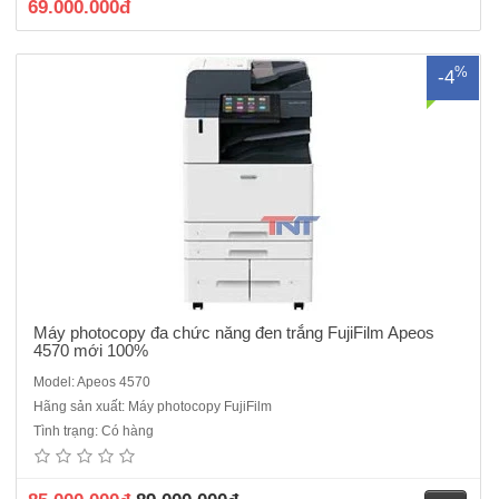
69.000.000đ
%
-4
Máy photocopy đa chức năng đen trắng FujiFilm Apeos
4570 mới 100%
Model: Apeos 4570
Hãng sản xuất: Máy photocopy FujiFilm
Máy photocopy đa chức năng đen trắng Fujifilm Apeos 5570 - Hàng
Tình trạng: Có hàng
chính hãng mới 100% ra mắt năm 2022/2023Chức năng : Photocopy
đen trắng, In mạng, scan màu-Tốc độ copy liên tục : 55 trang/phút- Bộ
nhớ : 4GB (tối đa)- Dung lượng thiết bị l..