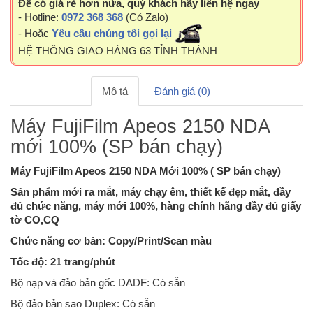
Để có giá rẻ hơn nữa, quý khách hãy liên hệ ngay
- Hotline:
0972 368 368
(Có Zalo)
- Hoặc
Yêu cầu chúng tôi gọi lại
HỆ THỐNG GIAO HÀNG 63 TỈNH THÀNH
Mô tả
Đánh giá (0)
Máy FujiFilm Apeos 2150 NDA
mới 100% (SP bán chạy)
Máy FujiFilm Apeos 2150 NDA Mới 100% ( SP bán chạy)
Sản phẩm mới ra mắt, máy chạy êm, thiết kế đẹp mắt, đầy
đủ chức năng, máy mới 100%, hàng chính hãng đầy đủ giấy
tờ CO,CQ
Chức năng cơ bản: Copy/Print/Scan màu
Tốc độ: 21 trang/phút
Bộ nạp và đảo bản gốc DADF: Có sẵn
Bộ đảo bản sao Duplex: Có sẵn