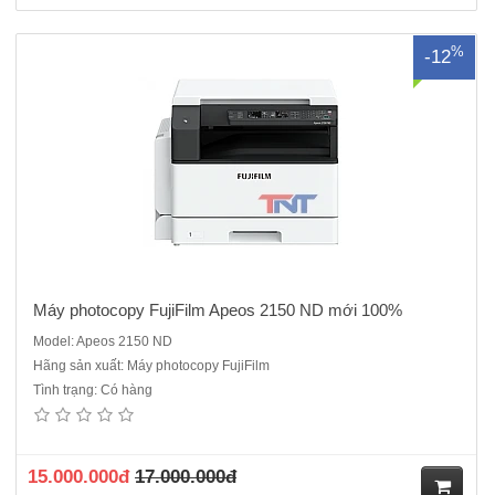
%
-12
Máy photocopy FujiFilm Apeos 2150 ND mới 100%
Model: Apeos 2150 ND
Hãng sản xuất: Máy photocopy FujiFilm
Tình trạng: Có hàng
Máy photocopy đa chức năng đen trắng Fujifilm Apeos 2560 mới
100%Chức năng: Photocopy/in mạng/ scan màu-Tốc độ copy liên tục :
25 trang/phút- Bộ nhớ : 4GB (tối đa)- Dung lượng thiết bị lưu trữ : SSD
128GB - Màn hình cảm ứng màu chạm tay k..
15.000.000đ
17.000.000đ