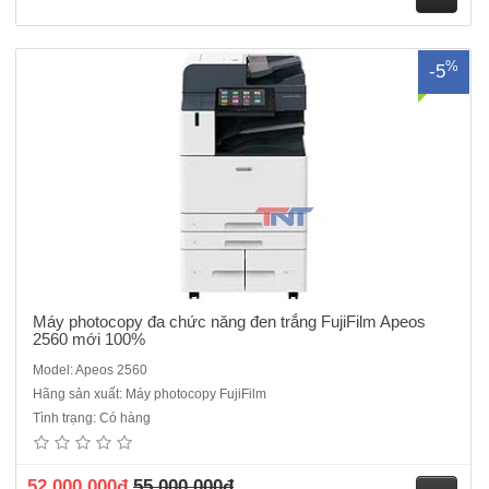
M
%
-5
ua
hà
ng
Máy photocopy đa chức năng đen trắng FujiFilm Apeos
2560 mới 100%
Model: Apeos 2560
Hãng sản xuất: Máy photocopy FujiFilm
Máy photocopy đa chức năng đen trắng Fujifilm Apeos 3060 mới
Tình trạng: Có hàng
100%- Chức năng chính: Photocopy /in/scan- Tốc độ copy liên tục : 30
trang/phút - Bộ nhớ : 4GB (tối đa)- Dung lượng thiết bị lưu trữ : SSD
128GB - Màn hình cảm ứng màu chạm tay không ..
52.000.000đ
55.000.000đ