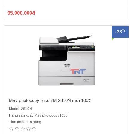
nhớ ram: 512MBMàn hình điều khiển:LCD 4 dòngThời gi..
95.000.000đ
%
-28
Máy photocopy Ricoh M 2810N mới 100%
Model: 2810N
Hãng sản xuất: Máy photocopy Ricoh
Tình trạng: Có hàng