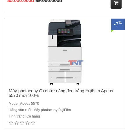
85.000.000đ
89.000.000đ
M
%
-7
ua
hà
ng
Máy photocopy đa chức năng đen trắng FujiFilm Apeos
5570 mới 100%
Model: Apeos 5570
Hãng sản xuất: Máy photocopy FujiFilm
Máy Photocopy FujiFilm Apeos 6580 mới 100%Chức năng: Copy – In
Tình trạng: Có hàng
mạng - quét màuChức năng Copy:Tốc độ copy: 65 bản/phútBộ phận
tự động nạp và đảo bản gốc: Có sẵn, 250 tờBộ nhớ chuẩn: 4GBỔ