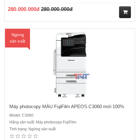
màu)Khổ giấy: tối đa A3Bộ nhớ ram: 4GB + ổ cứng SSD 128..
280.000.000đ
280.000.000đ
M
Ngừng
ua
sản xuất
hà
ng
Máy photocopy MÀU FujiFilm APEOS C3060 mới 100%
Model: C3060
Hãng sản xuất: Máy photocopy FujiFilm
Máy photocopy Ricoh M 2810N mới 100%Loại máy: máy photocopy
Tình trạng: Ngừng sản xuất
trắng đenChức năng chuẩn: Copy, In, Scan màu, Duplex. ARDFTốc
độ: tối đa 28 trang/phút (A4) - 14 trang/phút (A3)Khổ giấy: A3,A4,A5Bộ