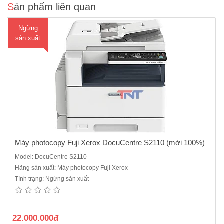
Sản phẩm liên quan
Ngừng
sản xuất
Máy photocopy Fuji Xerox DocuCentre S2110 (mới 100%)
Model: DocuCentre S2110
Hãng sản xuất: Máy photocopy Fuji Xerox
Máy Photocopy FujiFilm Apeos 2150 ND mới 100%Chức năng cơ
Tình trạng: Ngừng sản xuất
bản: Copy/Print/Scan màuTốc độ: 21 trang/phútBộ đảo bản sao
Duplex: Có sẵnBộ nhớ: 512 MBĐộ phân giải quét: 600x600 dpiĐộ
phân giải in: 600x600 dpiThời gian khởi động: 18 giây hoặc ít
hơnThời g..
22.000.000đ