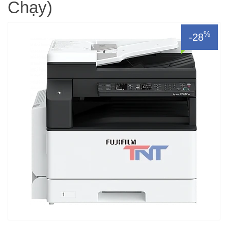
Chạy)
%
-28