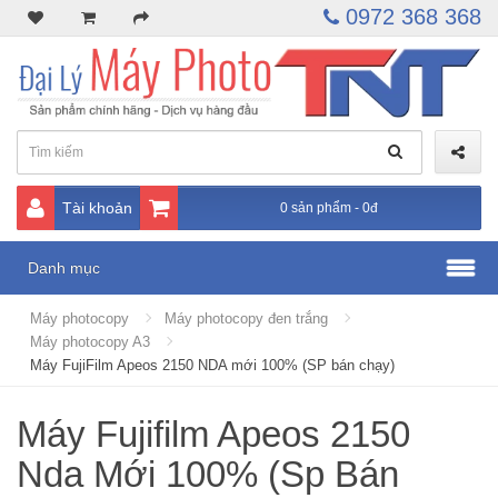
0972 368 368
Tài khoản
0 sản phẩm - 0đ
Danh mục
Máy photocopy
Máy photocopy đen trắng
Máy photocopy A3
Máy FujiFilm Apeos 2150 NDA mới 100% (SP bán chạy)
Máy Fujifilm Apeos 2150
Nda Mới 100% (Sp Bán