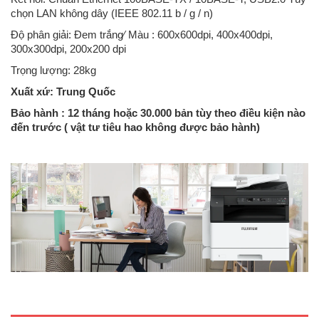
chọn LAN không dây (IEEE 802.11 b / g / n)
Độ phân giải: Đem trắng∕ Màu : 600x600dpi, 400x400dpi,
300x300dpi, 200x200 dpi
Trọng lượng: 28kg
Xuất xứ: Trung Quốc
Bảo hành : 12 tháng hoặc 30.000 bản tùy theo điều kiện nào
đến trước ( vật tư tiêu hao không được bảo hành)
Máy photocopy Fuji Xerox DocuCentre S2110+ DADF + Duplex
(Copy/in mạng/ Scan USB/ADF/Duplex)Loại máy: Máy photocopy
trắng đenChức năng chuẩn: In, Copy, Scan, DADF, DuplexTốc độ: tối
đa 21 trang/phút (A4)Khổ giấy: tối đa A3Bộ nhớ ram: 256MBKhay giấy
..